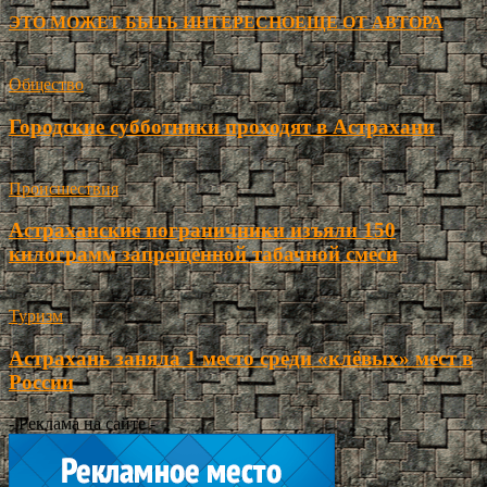
ЭТО МОЖЕТ БЫТЬ ИНТЕРЕСНО
ЕЩЕ ОТ АВТОРА
Общество
Городские субботники проходят в Астрахани
Происшествия
Астраханские пограничники изъяли 150
килограмм запрещенной табачной смеси
Туризм
Астрахань заняла 1 место среди «клёвых» мест в
России
- Реклама на сайте -