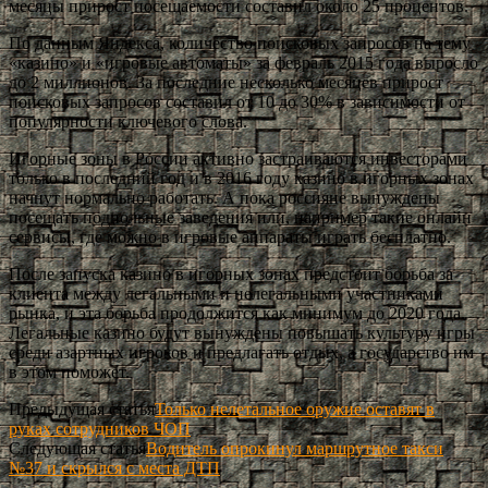
месяцы прирост посещаемости составил около 25 процентов.
По данным Яндекса, количество поисковых запросов на тему
«казино» и «игровые автоматы» за февраль 2015 года выросло
до 2 миллионов. За последние несколько месяцев прирост
поисковых запросов составил от 10 до 30% в зависимости от
популярности ключевого слова.
Игорные зоны в России активно застраиваются инвесторами
только в последний год и в 2016 году казино в игорных зонах
начнут нормально работать. А пока россияне вынуждены
посещать подпольные заведения или, например такие онлайн
сервисы, где можно в игровые аппараты играть бесплатно.
После запуска казино в игорных зонах предстоит борьба за
клиента между легальными и нелегальными участниками
рынка, и эта борьба продолжится как минимум до 2020 года.
Легальные казино будут вынуждены повышать культуру игры
среди азартных игроков и предлагать отдых, а государство им
в этом поможет.
Предыдущая статья
Только нелетальное оружие оставят в
руках сотрудников ЧОП
Следующая статья
Водитель опрокинул маршрутное такси
№37 и скрылся с места ДТП