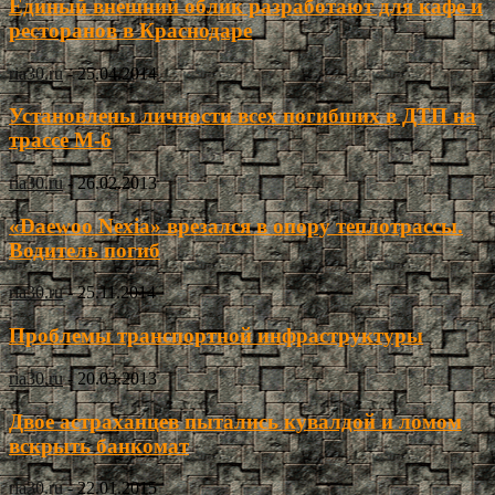
Единый внешний облик разработают для кафе и
ресторанов в Краснодаре
ria30.ru
-
25.04.2014
Установлены личности всех погибших в ДТП на
трассе М-6
ria30.ru
-
26.02.2013
«Daewoo Nexia» врезался в опору теплотрассы.
Водитель погиб
ria30.ru
-
25.11.2014
Проблемы транспортной инфраструктуры
ria30.ru
-
20.03.2013
Двое астраханцев пытались кувалдой и ломом
вскрыть банкомат
ria30.ru
-
22.01.2015