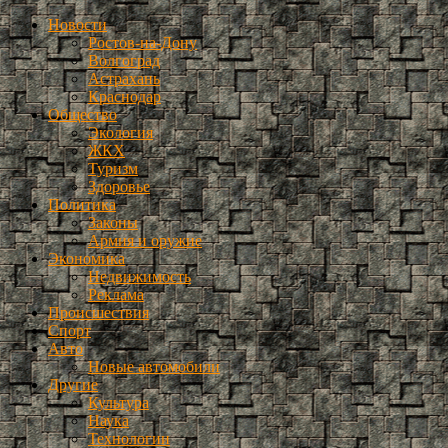
Новости
Ростов-на-Дону
Волгоград
Астрахань
Краснодар
Общество
Экология
ЖКХ
Туризм
Здоровье
Политика
Законы
Армия и оружие
Экономика
Недвижимость
Реклама
Происшествия
Спорт
Авто
Новые автомобили
Другие
Культура
Наука
Технологии