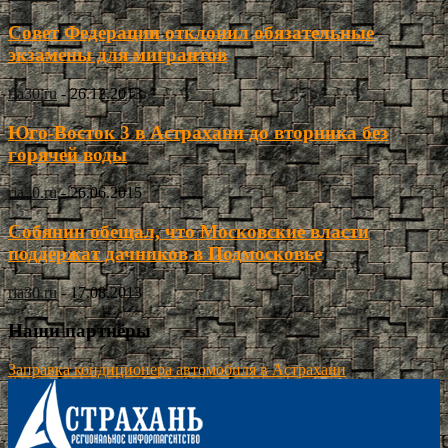
Совет Федерации отклонил обязательные
экзамены для мигрантов
ria30.ru
-
26.12.2013
Юго-Восток 3 в Астрахани до вторника без
горячей воды
ria30.ru
-
26.06.2015
Собянин обещал, что Московские власти
поддержат дачников в Подмосковье
ria30.ru
-
17.08.2013
Наши партнёры
Заправка кондиционера автомобиля в Астрахани