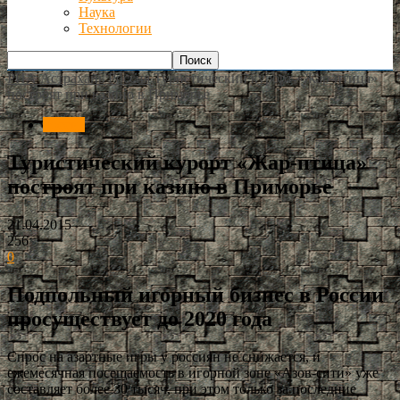
Наука
Технологии
РИА Астрахань
Россия
Туристический курорт «Жар-птица»
построят при казино в Приморье
Россия
Туристический курорт «Жар-птица»
построят при казино в Приморье
21.04.2015
256
0
Подпольный игорный бизнес в России
просуществует до 2020 года
Спрос на азартные игры у россиян не снижается, и
ежемесячная посещаемость в игорной зоне «Азов-сити» уже
составляет более 30 тысяч, при этом только за последние