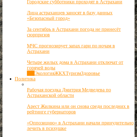
Городские субботники проходят в Астрахани
Лица астраханцев заносят в базу данных
«Безопасный город»
За сентябрь в Астрахани погода не принесёт
сюрпризов
МЧС прогнозирует запах гари по ночам в
Астрахани
Четыре жилых дома в Астрахани отключат от
горячей воды
Все
Экология
ЖКХ
Туризм
Здоровье
Политика
Рабочая поездка Дмитрия Медведева по
Астраханской области
Арест Жилкина или он снова среди последних в
рейтинге губернаторов
«Оппозицию» в Астрахани начали принудительно
лечить в психушке