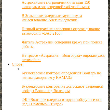
Астраханские пограничники изъяли 150
килограмм запрещенной табачной смеси
В Знаменске задержали мужчину за
изнасилование 7-летней девочки
Пьяный астраханец совершил опрокидывание
автомобиля «ВАЗ 2106»
Житель Астрахани совершил кражу при поиске
работы
На трассе «Астрахань – Волгоград» опрокинулся
автомобиль
Спорт
Букмекерские конторы определяют Волгарь не
явным фаворитом у КАМАЗа
Букмекерские конторы не допускают уверенной
победы Волги над Волгарем
ФК «Волгарь» одержал вторую победу в сезоне
над «Тюменью» (Видео)