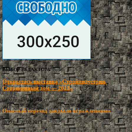
ВЫБОР РЕДАКТОРА
Открылась выставка «Стройиндустрия.
Современный дом — 2013»
ria30.ru
-
19.04.2013
Опасный переход закрыли ограждениями
ria30.ru
-
22.02.2013