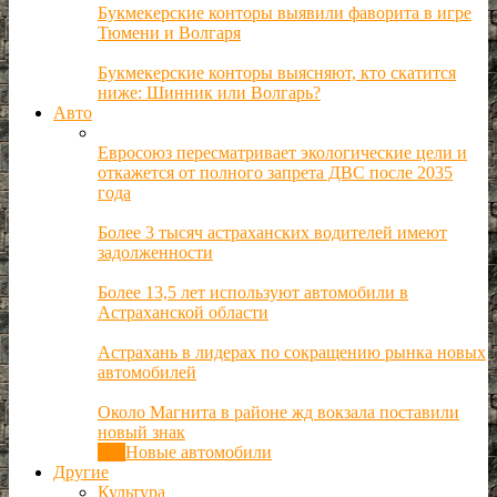
Букмекерские конторы выявили фаворита в игре
Тюмени и Волгаря
Букмекерские конторы выясняют, кто скатится
ниже: Шинник или Волгарь?
Авто
Евросоюз пересматривает экологические цели и
откажется от полного запрета ДВС после 2035
года
Более 3 тысяч астраханских водителей имеют
задолженности
Более 13,5 лет используют автомобили в
Астраханской области
Астрахань в лидерах по сокращению рынка новых
автомобилей
Около Магнита в районе жд вокзала поставили
новый знак
Все
Новые автомобили
Другие
Культура