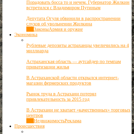
Порадовать босса то и нечем. Губернатор Жилкин
встретился с Владимиром Путиным
Депутата Огуля обвинили в распространении
слухов об увольнении Жилкина
Все
Законы
Армия и оружие
Экономика
Рублевые депозиты астраханцы увеличились на 4
миллиарда
Астраханская область — аутсайдер по темпам
приватизации жилья
В Астраханской области открылся интернет-
магазин фермерских продуктов
Рынок труда в Астрахани потерял
привлекательность за 2015 год
В Астрахани не хватает «качественных» торговых
центров
Все
Недвижимость
Реклама
Происшествия