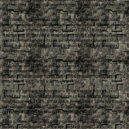
России рост цен на отдельные продукты питания превысил 60
и более процентов.
Напомним, что подорожание продуктов питания началось
после введения продовольственного эмбарго в начале августа
2014 года в отношении продукции из США, Канады,
Австралии, Норвегии и некоторых стран Евросоюза. Поводом
для введения эмбарго стали антироссийские санкции этих
стран, как против конкретных компаний, так и отдельных
чиновников.
Эксперты отмечают, что повышение цен произошло не только
на продовольственные товары, но и на товары
промышленной группы и в больше степени это связано с
резким ослаблением курса рубля по отношению к другим
валютам, в частности к доллару и евро.
Согласно данным мониторинга Минсельхоза России, рост
цены на говядину по отношению к ценам августа прошлого
года выросла к 11,2%, тогда как в Республике Тыва рост цен
на говядину составил 62,5%. В Забайкальском крае рост
составил 41,7%, Московской области — 40,1%.
Если в Минсельхозе России считают, что цена на свинину за
полгода изменились 2,4% в среднем по стране, то