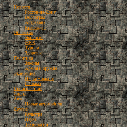
Новости
Ростов-на-Дону
Волгоград
Астрахань
Краснодар
Общество
Экология
ЖКХ
Туризм
Здоровье
Политика
Законы
Армия и оружие
Экономика
Недвижимость
Реклама
Происшествия
Спорт
Авто
Новые автомобили
Другие
Культура
Наука
Технологии