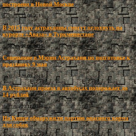
построено в Новой Москве
ria30.ru
-
10.08.2015
В 2015 году астраханцы смогут отдохнуть на
курорте «Аваза» в Туркменистане
ria30.ru
-
21.01.2015
Совещание в Мэрии Астрахани по подготовке к
празднику 9 мая
ria30.ru
-
28.03.2013
В Астрахани проезд в автобусах подорожает до
14 рублей
ria30.ru
-
20.11.2013
На Кипре обнаружили партию опасного корма
для собак