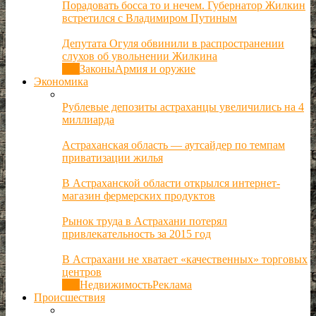
Порадовать босса то и нечем. Губернатор Жилкин
встретился с Владимиром Путиным
Депутата Огуля обвинили в распространении
слухов об увольнении Жилкина
Все
Законы
Армия и оружие
Экономика
Рублевые депозиты астраханцы увеличились на 4
миллиарда
Астраханская область — аутсайдер по темпам
приватизации жилья
В Астраханской области открылся интернет-
магазин фермерских продуктов
Рынок труда в Астрахани потерял
привлекательность за 2015 год
В Астрахани не хватает «качественных» торговых
центров
Все
Недвижимость
Реклама
Происшествия