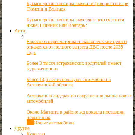
Букмекерские конторы выявили фаворита в игре
Тюмени и Волгаря
Букмекерские конторы выясняют, кто скатится
ниже: Шинник или Волгарь?
Авто
Евросоюз пересматривает экологические цели и
откажется от полного запрета ДВС после 2035
года
Более 3 тысяч астраханских водителей имеют
задолженности
Более 13,5 лет используют автомобили в
Астраханской области
Астрахань в лидерах по сокращению рынка новых
автомобилей
Около Магнита в районе жд вокзала поставили
новый знак
Все
Новые автомобили
Другие
Культура