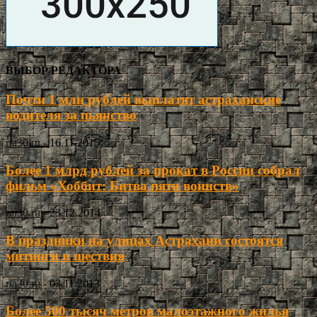
ВЫБОР РЕДАКТОРА
Почти 1 млн рублей выплатят астраханские
водителя за пьянство
ria30.ru
-
16.11.2015
Более 1 млрд рублей за прокат в России собрал
фильм «Хоббит: Битва пяти воинств»
ria30.ru
-
23.12.2014
В праздники на улицах Астрахани состоятся
митинги и шествия
ria30.ru
-
03.11.2013
Более 500 тысяч метров малоэтажного жилья