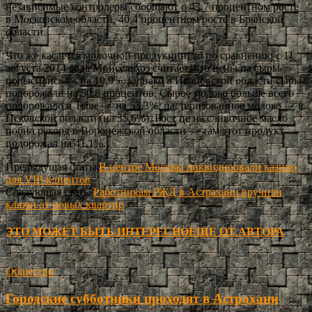
независимые контролеры сообщают о 43,7 процентном росте
в Московском области, 40,4 процентном росте в Брянской
области.
Что же касается молочной продукции, то по сравнению с 11
августа 2014 года Минсельхоз считает, что цены на сыры
повысились — на 10,9%. Однако в Ивановской области сыры
подорожали на 50,8 процентов. Сырое молоко больше всего
подорожало в Тыве — на 53,3%, пастеризованное молоко — в
Псковской области (на 35,6%). Рост це на сливочное масло
побил рекорд в Воронежской области — там этот продукт
подорожал на 41,1%.
Предыдущая статья
В центре Москвы ликвидировали казино
для VIP-клиентов
Следующая статья
Работникам РЖД в Астрахани вручили
ключи от новых квартир
ЭТО МОЖЕТ БЫТЬ ИНТЕРЕСНО
ЕЩЕ ОТ АВТОРА
Общество
Городские субботники проходят в Астрахани