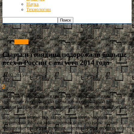
Наука
Технологии
РИА Астрахань
Россия
Сыры и говядина подорожали больше
всех в России с августа 2014 года
Россия
Сыры и говядина подорожали больше
всех в России с августа 2014 года
24.02.2015
284
0
Лидерами подорожания среди продуктов питания за
последние полгода стали сыры и говядина. Такой вывод
сделан на основе данных мониторинга Минсельхоза России.
По данным ведомства, за последние шесть месяцев на
территории России зафиксирован рост цен на не только
импортные продукты питания, попавшие под эмбарго, но и
отечественные продукты питания. В некоторых регионах