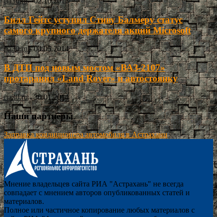
ria30.ru
-
02.10.2013
Билл Гейтс уступил Стиву Балмеру статус
самого крупного держателя акций Microsoft
ria30.ru
-
04.05.2014
В ДТП под новым мостом «ВАЗ-2107»
протаранил «Land Rover» и автостоянку
ria30.ru
-
30.01.2014
Наши партнёры
Заправка кондиционера автомобиля в Астрахани
Мнение владельцев сайта РИА "Астрахань" не всегда
совпадает с мнением авторов опубликованных статей и
материалов.
Полное или частичное копирование любых материалов с