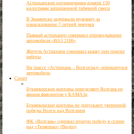
Астраханские пограничники изъяли 150
килограмм запрещенной табачной смеси
В Знаменске задержали мужчину за
изнасилование 7-летней девочки
Пьяный астраханец совершил опрокидывание
автомобиля «ВАЗ 2106»
Житель Астрахани совершил кражу при поиске
работы
На трассе «Астрахань – Волгоград» опрокинулся
автомобиль
Спорт
Букмекерские конторы определяют Волгарь не
явным фаворитом у КАМАЗа
Букмекерские конторы не допускают уверенной
победы Волги над Волгарем
ФК «Волгарь» одержал вторую победу в сезоне
над «Тюменью» (Видео)