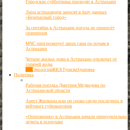
Городские субботники проходят в Астрахани
Лица астраханцев заносят в базу данных
«Безопасный город»
За сентябрь в Астрахани погода не принесёт
сюрпризов
МЧС прогнозирует запах гари по ночам в
Астрахани
Четыре жилых дома в Астрахани отключат от
горячей воды
Все
Экология
ЖКХ
Туризм
Здоровье
Политика
Рабочая поездка Дмитрия Медведева по
Астраханской области
Арест Жилкина или он снова среди последних в
рейтинге губернаторов
«Оппозицию» в Астрахани начали принудительно
лечить в психушке