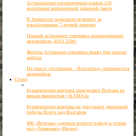
Астраханские пограничники изъяли 150
килограмм запрещенной табачной смеси
В Знаменске задержали мужчину за
изнасилование 7-летней девочки
Пьяный астраханец совершил опрокидывание
автомобиля «ВАЗ 2106»
Житель Астрахани совершил кражу при поиске
работы
На трассе «Астрахань – Волгоград» опрокинулся
автомобиль
Спорт
Букмекерские конторы определяют Волгарь не
явным фаворитом у КАМАЗа
Букмекерские конторы не допускают уверенной
победы Волги над Волгарем
ФК «Волгарь» одержал вторую победу в сезоне
над «Тюменью» (Видео)