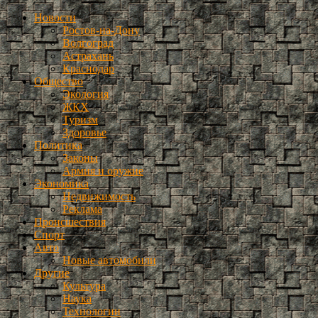
Новости
Ростов-на-Дону
Волгоград
Астрахань
Краснодар
Общество
Экология
ЖКХ
Туризм
Здоровье
Политика
Законы
Армия и оружие
Экономика
Недвижимость
Реклама
Происшествия
Спорт
Авто
Новые автомобили
Другие
Культура
Наука
Технологии