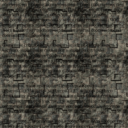
объектов, и граждане активно выводят свою собственность
под услуги частных охранников. При этом, несмотря на рост
количества охраняемых объектов, снижается уровень
профессионализма, поскольку за эти годы сотрудники ЧОП
смогли отразить только 30% от всех атак на собственность.
Хотя в 2010 году процент отражения атак на собственность
составлял 60 процентов.
Снижение способности отражать атаки на собственность у
частных охранников связывают напрямую с плохой
подготовкой. Уровень профессионализма падает, и одним из
самых низких считается у сотрудников ЧОП, которые
охраняют магазины и торговые центры. Как говорится, в
торговле много ума не нужно и фактически охранники
превратились в молодых «сторожей».
Напомним, что в пригороде Петербурга Кронштадте
охранники «Магнита» заподозрили 81-летнюю бывшую
блокадницу в краже, охранники магазина вызвали полицию,
наряд доставил ее в участок, где женщине стало плохо с
сердцем. Полицейские вызвали «скорую помощь», но Рауза
Галимова скончалась.
В принципе, для решения этой проблемы не надо изобретать
велосипед, просто строго выполнять уже существующие