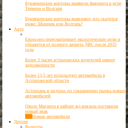
Букмекерские конторы выявили фаворита в игре
Тюмени и Волгаря
Букмекерские конторы выясняют, кто скатится
ниже: Шинник или Волгарь?
Авто
Евросоюз пересматривает экологические цели и
откажется от полного запрета ДВС после 2035
года
Более 3 тысяч астраханских водителей имеют
задолженности
Более 13,5 лет используют автомобили в
Астраханской области
Астрахань в лидерах по сокращению рынка новых
автомобилей
Около Магнита в районе жд вокзала поставили
новый знак
Все
Новые автомобили
Другие
Культура