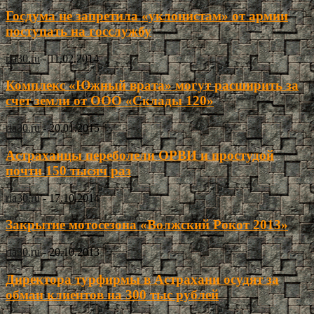
Госдума не запретила «уклонистам» от армии
поступать на госслужбу
ria30.ru
-
11.02.2014
Комплекс «Южный врата» могут расширить за
счет земли от ООО «Склады 120»
ria30.ru
-
20.01.2015
Астраханцы переболели ОРВИ и простудой
почти 150 тысяч раз
ria30.ru
-
17.10.2014
Закрытие мотосезона «Волжский Рокот 2013»
ria30.ru
-
20.10.2013
Директора турфирмы в Астрахани осудят за
обман клиентов на 300 тыс рублей