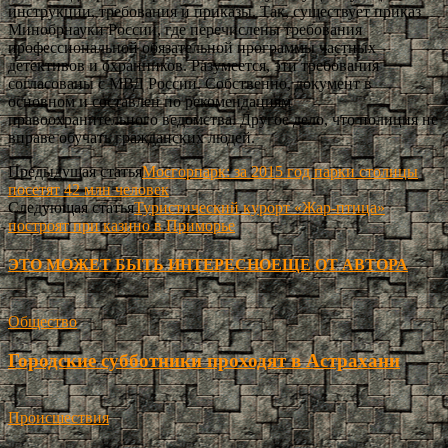
инструкции, требования и приказы. Так, существует приказ
Минобрнауки России, где перечислены требования
профессиональной обязательной программы частных
детективов и охранников. Разумеется, эти требования
согласованы с МВД России. Собственно, документ в
основном и составлен по рекомендациям
правоохранительного ведомства. Другое дело, что полиция не
вправе обучать гражданских людей.
Предыдущая статья
Мосгорпарк: за 2015 год парки столицы
посетят 42 млн человек
Следующая статья
Туристический курорт «Жар-птица»
построят при казино в Приморье
ЭТО МОЖЕТ БЫТЬ ИНТЕРЕСНО
ЕЩЕ ОТ АВТОРА
Общество
Городские субботники проходят в Астрахани
Происшествия