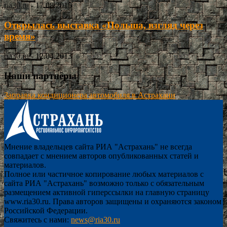
ria30.ru
-
17.08.2015
Открылась выставка «Польша, взгляд через
время»
ria30.ru
-
12.04.2013
Наши партнёры
Заправка кондиционера автомобиля в Астрахани
Мнение владельцев сайта РИА "Астрахань" не всегда
совпадает с мнением авторов опубликованных статей и
материалов.
Полное или частичное копирование любых материалов с
сайта РИА "Астрахань" возможно только с обязательным
размещением активной гиперссылки на главную страницу
www.ria30.ru. Права авторов защищены и охраняются законом
Российской Федерации.
Свяжитесь с нами:
news@ria30.ru