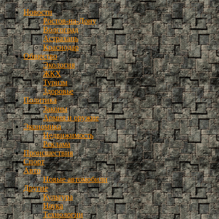
Новости
Ростов-на-Дону
Волгоград
Астрахань
Краснодар
Общество
Экология
ЖКХ
Туризм
Здоровье
Политика
Законы
Армия и оружие
Экономика
Недвижимость
Реклама
Происшествия
Спорт
Авто
Новые автомобили
Другие
Культура
Наука
Технологии