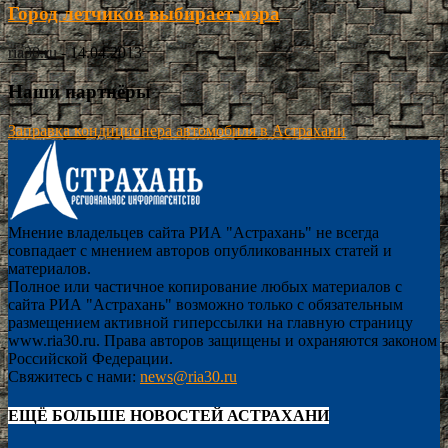
Город летчиков выбирает мэра
ria30.ru
-
14.04.2013
Наши партнёры
Заправка кондиционера автомобиля в Астрахани
Мнение владельцев сайта РИА "Астрахань" не всегда
совпадает с мнением авторов опубликованных статей и
материалов.
Полное или частичное копирование любых материалов с
сайта РИА "Астрахань" возможно только с обязательным
размещением активной гиперссылки на главную страницу
www.ria30.ru. Права авторов защищены и охраняются законом
Российской Федерации.
Свяжитесь с нами:
news@ria30.ru
ЕЩЁ БОЛЬШЕ НОВОСТЕЙ АСТРАХАНИ