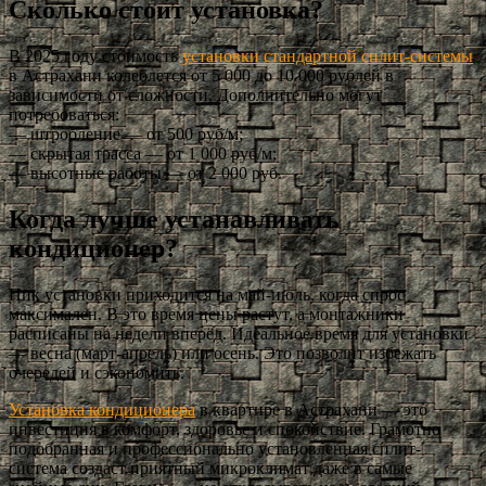
Сколько стоит установка?
В 2025 году стоимость
установки стандартной сплит-системы
в Астрахани колеблется от 5 000 до 10 000 рублей в
зависимости от сложности. Дополнительно могут
потребоваться:
— штробление — от 500 руб/м;
— скрытая трасса — от 1 000 руб/м;
— высотные работы — от 2 000 руб.
Когда лучше устанавливать
кондиционер?
Пик установки приходится на май-июль, когда спрос
максимален. В это время цены растут, а монтажники
расписаны на недели вперёд. Идеальное время для установки
— весна (март-апрель) или осень. Это позволит избежать
очередей и сэкономить.
Установка кондиционера
в квартире в Астрахани — это
инвестиция в комфорт, здоровье и спокойствие. Грамотно
подобранная и профессионально установленная сплит-
система создаст приятный микроклимат даже в самые