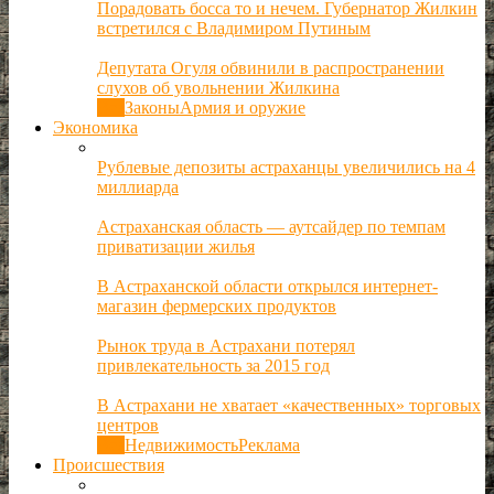
Порадовать босса то и нечем. Губернатор Жилкин
встретился с Владимиром Путиным
Депутата Огуля обвинили в распространении
слухов об увольнении Жилкина
Все
Законы
Армия и оружие
Экономика
Рублевые депозиты астраханцы увеличились на 4
миллиарда
Астраханская область — аутсайдер по темпам
приватизации жилья
В Астраханской области открылся интернет-
магазин фермерских продуктов
Рынок труда в Астрахани потерял
привлекательность за 2015 год
В Астрахани не хватает «качественных» торговых
центров
Все
Недвижимость
Реклама
Происшествия