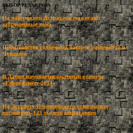
ВЫБОР РЕДАКТОРА
На набережной Астрахани выжигают
заброшенные дома
ria30.ru
-
26.05.2015
Производство солнечных батарей развернуто в
Чувашии
ria30.ru
-
31.07.2014
В Дании начинается песенный конкурс
«Евровидение-2014»
ria30.ru
-
04.05.2014
На Эстафету Олимпийского огня вышло
посмотреть 123 тысячи астраханцев
ria30.ru
-
27.01.2014