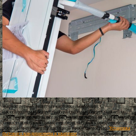
Жаркое лето — визитная карточка Астрахани. С
наступлением мая температура стабильно переваливает за
+30 °C, а в июле и вовсе может доходить до +40 °C и выше. В
таких условиях кондиционер перестаёт быть предметом
роскоши и становится насущной необходимостью.
Установка
бытового кондиционера в квартире
— разумное решение,