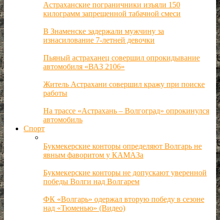
Астраханские пограничники изъяли 150
килограмм запрещенной табачной смеси
В Знаменске задержали мужчину за
изнасилование 7-летней девочки
Пьяный астраханец совершил опрокидывание
автомобиля «ВАЗ 2106»
Житель Астрахани совершил кражу при поиске
работы
На трассе «Астрахань – Волгоград» опрокинулся
автомобиль
Спорт
Букмекерские конторы определяют Волгарь не
явным фаворитом у КАМАЗа
Букмекерские конторы не допускают уверенной
победы Волги над Волгарем
ФК «Волгарь» одержал вторую победу в сезоне
над «Тюменью» (Видео)