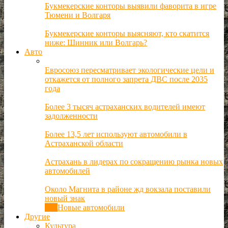
Букмекерские конторы выявили фаворита в игре
Тюмени и Волгаря
Букмекерские конторы выясняют, кто скатится
ниже: Шинник или Волгарь?
Авто
Евросоюз пересматривает экологические цели и
откажется от полного запрета ДВС после 2035
года
Более 3 тысяч астраханских водителей имеют
задолженности
Более 13,5 лет используют автомобили в
Астраханской области
Астрахань в лидерах по сокращению рынка новых
автомобилей
Около Магнита в районе жд вокзала поставили
новый знак
Все
Новые автомобили
Другие
Культура