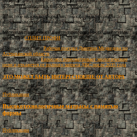
знойные дни. Главное — не откладывать на последний
момент и подходить к выбору с умом.
Если тебе нужна подборка местных фирм или советы по
конкретным моделям — могу помочь!
Материал подготовлен в сотрудничестве со специалистами
компании
СПЛИТ ПРОФИ
.
Предыдущая статья
Рабочая поездка Дмитрия Медведева по
Астраханской области
Следующая статья
Евросоюз пересматривает экологические
цели и откажется от полного запрета ДВС после 2035 года
ЭТО МОЖЕТ БЫТЬ ИНТЕРЕСНО
ЕЩЕ ОТ АВТОРА
Публикации
Высокотехнологичные матрасы с памятью
формы
Публикации