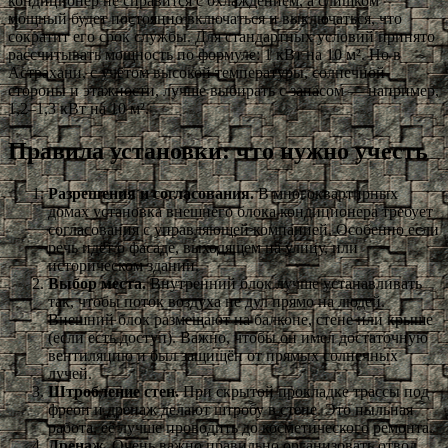
кондиционер не справится с охлаждением, а слишком
мощный будет постоянно включаться и выключаться, что
сократит его срок службы. Для стандартных условий принято
рассчитывать мощность по формуле: 1 кВт на 10 м². Но в
Астрахани, с учётом высокой температуры, солнечной
стороны и этажности, лучше выбирать с запасом — например,
1,2–1,3 кВт на 10 м².
Правила установки: что нужно учесть
Разрешения и согласования.
В многоквартирных
домах установка внешнего блока кондиционера требует
согласования с управляющей компанией. Особенно если
речь идёт о фасаде, выходящем на улицу, или
историческом здании.
Выбор места.
Внутренний блок лучше устанавливать
так, чтобы поток воздуха не дул прямо на людей.
Внешний блок размещают на балконе, стене или крыше
(если есть доступ). Важно, чтобы он имел достаточную
вентиляцию и был защищён от прямых солнечных
лучей.
Штробление стен.
При скрытой прокладке трассы под
фреон и дренаж делают штробу в стене. Это пыльная
работа, её лучше проводить до косметического ремонта.
Дренаж.
Очень важно правильно организовать отвод