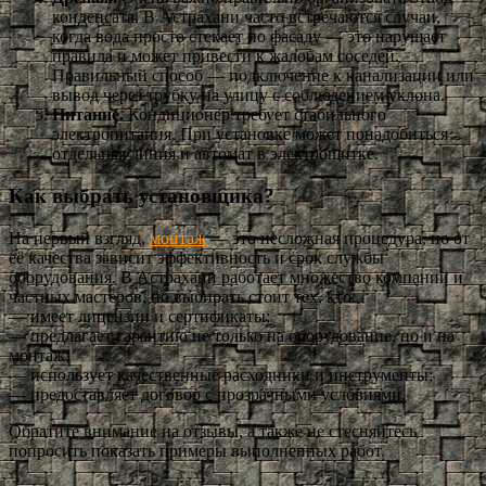
конденсата. В Астрахани часто встречаются случаи,
когда вода просто стекает по фасаду — это нарушает
правила и может привести к жалобам соседей.
Правильный способ — подключение к канализации или
вывод через трубку на улицу с соблюдением уклона.
Питание.
Кондиционер требует стабильного
электропитания. При установке может понадобиться
отдельная линия и автомат в электрощитке.
Как выбрать установщика?
На первый взгляд,
монтаж
— это несложная процедура, но от
её качества зависит эффективность и срок службы
оборудования. В Астрахани работает множество компаний и
частных мастеров, но выбирать стоит тех, кто:
— имеет лицензии и сертификаты;
— предлагает гарантию не только на оборудование, но и на
монтаж;
— использует качественные расходники и инструменты;
— предоставляет договор с прозрачными условиями.
Обратите внимание на отзывы, а также не стесняйтесь
попросить показать примеры выполненных работ.