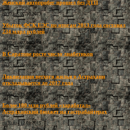
Женский автопробег прошел без ДТП
ria30.ru
-
07.10.2013
Убыток ФСК ЕЭС по итогам 2013 года составил
234 млрд рублей
ria30.ru
-
07.04.2014
В Саратове росте число диабетиков
ria30.ru
-
03.08.2013
Ликвидация ветхого жилья в Астрахани
откладывается до 2017 года
ria30.ru
-
16.07.2014
Более 100 млн рублей «заработал»
Астраханский бюджет на гастрабайтерах
ria30.ru
-
12.01.2015