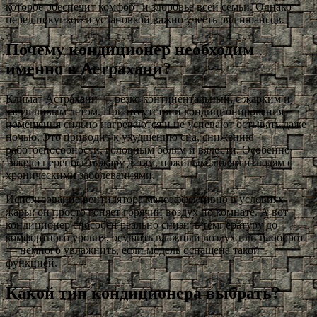
которое обеспечит комфорт и здоровье всей семьи. Однако
перед покупкой и установкой важно учесть ряд нюансов.
Почему кондиционер необходим
именно в Астрахани?
Климат Астрахани — резко континентальный, с жарким и
засушливым летом. При отсутствии кондиционирования
помещения сильно нагреваются и не успевают остывать даже
ночью. Это приводит к ухудшению сна, снижению
работоспособности, головным болям и вялости. Особенно
тяжело переносить жару детям, пожилым людям и людям с
хроническими заболеваниями.
Использование вентилятора малоэффективно в условиях
жары: он просто гоняет горячий воздух по комнате. А вот
кондиционер способен реально снизить температуру до
комфортного уровня, осушить влажный воздух или наоборот
— немного увлажнить, если модель оснащена такой
функцией.
Какой тип кондиционера выбрать?