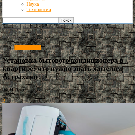
Наука
Технологии
РИА Астрахань
Публикации
Установка бытового
кондиционера в квартире: что нужно знать жителям
Астрахани
Публикации
Установка бытового кондиционера в
квартире: что нужно знать жителям
Астрахани
09.04.2025
436
0