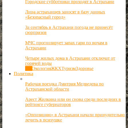
Городские субботники проходят в Астрахани
Лица астраханцев заносят в базу данных
«Безопасный город»
За сентябрь в Астрахани погода не принесёт
сюрпризов
МЧС прогнозирует запах гари по ночам в
Астрахани
Четыре жилых дома в Астрахани отключат от
горячей воды
Все
Экология
ЖКХ
Туризм
Здоровье
Политика
Рабочая поездка Дмитрия Медведева по
Астраханской области
Арест Жилкина или он снова среди последних в
рейтинге губернаторов
«Оппозицию» в Астрахани начали принудительно
лечить в психушке