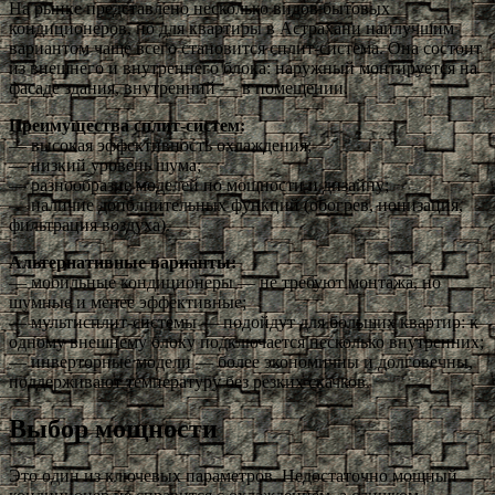
На рынке представлено несколько видов бытовых
кондиционеров, но для квартиры в Астрахани наилучшим
вариантом чаще всего становится сплит-система. Она состоит
из внешнего и внутреннего блока: наружный монтируется на
фасаде здания, внутренний — в помещении.
Преимущества сплит-систем:
— высокая эффективность охлаждения;
— низкий уровень шума;
— разнообразие моделей по мощности и дизайну;
— наличие дополнительных функций (обогрев, ионизация,
фильтрация воздуха).
Альтернативные варианты:
— мобильные кондиционеры — не требуют монтажа, но
шумные и менее эффективные;
— мультисплит-системы — подойдут для больших квартир: к
одному внешнему блоку подключается несколько внутренних;
— инверторные модели — более экономичны и долговечны,
поддерживают температуру без резких скачков.
Выбор мощности
Это один из ключевых параметров. Недостаточно мощный