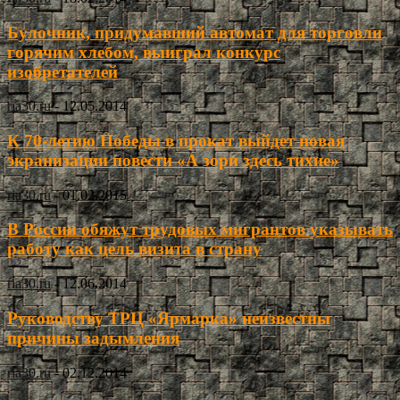
Булочник, придумавший автомат для торговли
горячим хлебом, выиграл конкурс
изобретателей
ria30.ru
-
12.05.2014
К 70-летию Победы в прокат выйдет новая
экранизации повести «А зори здесь тихие»
ria30.ru
-
01.02.2015
В России обяжут трудовых мигрантов указывать
работу как цель визита в страну
ria30.ru
-
12.06.2014
Руководству ТРЦ «Ярмарка» неизвестны
причины задымления
ria30.ru
-
02.12.2014