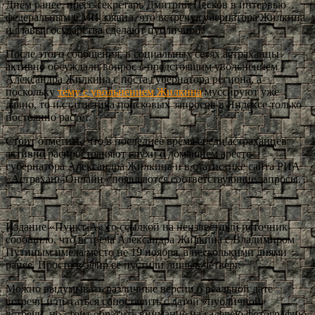
Днём ранее, пресс-секретарь Дмитрий Песков в интервью
федеральным СМИ заявил, что встречу губернатора Жилкина
и главы государства сделают публичной.
После этого сообщения, в социальных сетях астраханцы
активно обсуждали вопрос с предстоящим увольнением
Александра Жилкина с поста губернатора региона, а
поскольку
тему с увольнением Жилкина
муссируют уже
давно, то и статистика поисковых запросов в Яндексе только
постоянно растёт.
Стоит отметить, что в последнее время среди астраханцев
активно распространяют слухи о домашнем аресте
губернатора Александра Жилкина и в статистике сайта РИА
«Астрахань-Онлайн» появляются соответствующие запросы.
Издание «Пункт-А» со ссылкой на неизвестный источник
сообщило, что встреча Александра Жилкина с Владимиром
Путиным имела место не 19 ноября, а несколькими днями
ранее. Просто в эфир ее пустили лишь в четверг.
Можно выдумывать различные версии о реальной дате
встречи и пытаться сопоставить с датой «публичной»
встречи, но стоит обратить внимание на галерею фотографию