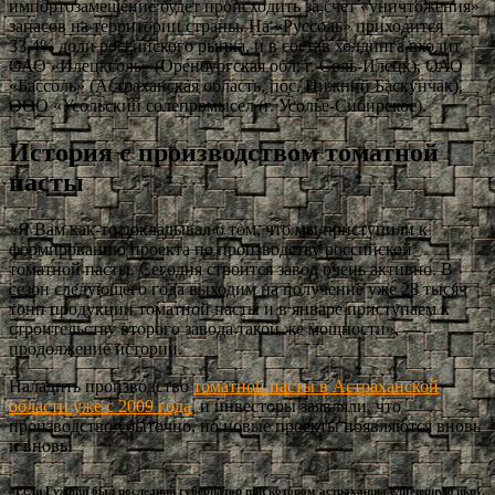
импортозамещение будет происходить за счет «уничтожения»
запасов на территории страны. На «Руссоль» приходится
33,4% доли российского рынка, и в состав холдинга входит
ОАО «Илецксоль» (Оренбургская обл. г. Соль-Илецк), ОАО
«Бассоль» (Астраханская область, пос. Нижний Баскунчак),
ООО «Усольский солепромысел (г. Усолье-Сибирское).
История с производством томатной
пасты
«Я Вам как‑то докладывал о том, что мы приступили к
формированию проекта по производству российской
томатной пасты. Сегодня строится завод очень активно. В
сезон следующего года выходим на получение уже 28 тысяч
тонн продукции томатной пасты и в январе приступаем к
строительству второго завода такой же мощности», —
продолжение истории.
Наладить производство
томатной пасты в Астраханской
области уже с 2009 года
, и инвесторы заявляли, что
производство убыточно, но новые проекты появляются вновь
и вновь.
«Если Гужвин был последний губернатор при котором астраханцы ели черную икру,