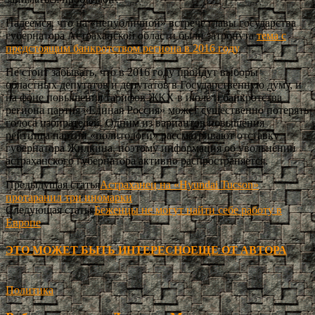
Надеемся, что на «непубличной» встрече главы государства
губернатора Астраханской области были затронута
тема с
предстоящим банкротством региона в 2016 году
.
Не стоит забывать, что в 2016 году пройдут выборы
областных депутатов и депутатов в Государственную думу, и
на фоне повышения тарифов ЖКХ в июле и банкротства
региона партия «Единая Россия» может существенно потерять
голоса избирателей. Одним из вариантов повышения
рейтинга партии «политологи» рассматривают отставку
губернатора Жилкина, поэтому информация об увольнении
астраханского губернатора активно распространяется.
Предыдущая статья
Астраханец на «Hyundai Tucson»
протаранил три иномарки
Следующая статья
Беженцы не могут найти себе работу в
Европе
ЭТО МОЖЕТ БЫТЬ ИНТЕРЕСНО
ЕЩЕ ОТ АВТОРА
Политика