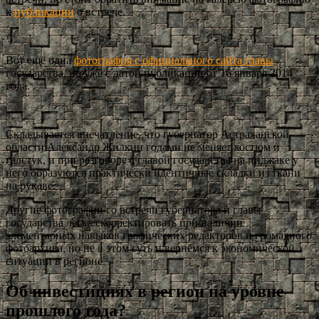
к
публикации
о встрече.
Вот ещё одна
фотография с официального сайта главы
государства, но уже с датой публикации от 16 января 2014
года.
Складывается впечатление, что губернатор Астраханской
области Александр Жилкин годами не меняет костюм и
галстук, и при разговоре с главой государства на пиджаке у
него образуются практически идентичные складки из ткани
на рукаве.
Другие фотографии со встречи губернатора и главы
государства легко скорректировать при наличии
элементарных навыков графических редакторов и громадного
фотоархива, но не в этом суть и вернёмся к экономической
ситуации в регионе.
Об инвестициях в регион на уровне
прошлого года?