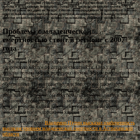
то Жилкин — последний губернатор, при котором был трамвай и ели астраханские
арбузы и астраханские помидоры. Помидоров чисто астраханских сортов 5/95 и
1/89 уже давно нет даже на базаре. Семена помидоров никто не производит. Арбузы
сеют только голландские с мелким семечком, «американку». О какой столице
арбузов можно говорить?» — написал пользователь anikinvn в своём блоге.
Проблема с младенческой
смертностью стоит в регионе с 2007
года
А.Жилкин: Наиболее острая – мы пока не вошли в
«дорожную карту» по детской смертности. Она у нас
действительно выше среднероссийской. Мы не рассматриваем
строительство нового большого перинатального центра, а
обратились в Правительство, для того чтобы посмотреть
вариант пристроек к действующему современному хорошему
родильному дому, чтобы обеспечить совместными усилиями
установку соответствующего медицинского оборудования,
для того чтобы выйти даже ниже показателя того, что
записано у нас в «дорожной карте».
В апреле 2007 года
Владимир Путин высказал озабоченность
высоким уровнем младенческой смертности в Астраханской
области
, и через ВОСЕМЬ ЛЕТ астраханские власти начали
заниматься проблемой?