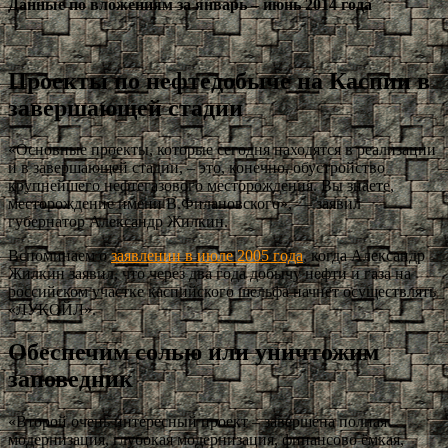
Данные по вложениям за январь – июнь 2014 года
Проекты по нефтедобыче на Каспии в
завершающей стадии
«Основные проекты, которые сегодня находятся в реализации
и в завершающей стадии, – это, конечно, обустройство
крупнейшего нефтегазового месторождения. Вы знаете,
месторождение имени В.Филановского», — заявил
губернатор Александр Жилкин.
Вспоминаем о
заявлении в июле 2005 года
, когда Александр
Жилкин заявил, что через два года добычу нефти и газа на
российском участке каспийского шельфа начнет осуществлять
«ЛУКОЙЛ».
Обеспечим солью или уничтожим
заповедник
«Второй очень интересный проект – завершена полная
модернизация, глубокая модернизация, финансово ёмкая,