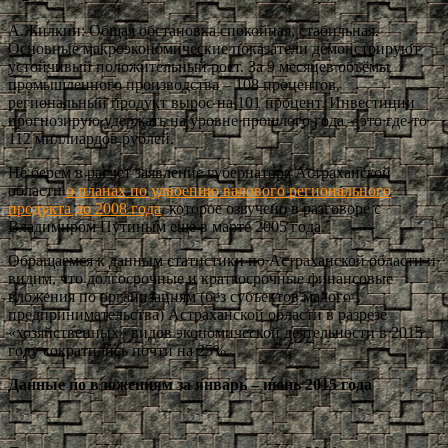
А.Жилкин: Общая обстановка спокойная, стабильная.
Основные макроэкономические показатели демонстрируют
устойчивый положительный рост. За 9 месяцев объёмы
промышленного производства – 108 процентов,
региональный продукт вырос на 101 процент. Инвестиции
прогнозирую удержать на уровне прошлого года – это где‑то
112 миллиардов рублей.
Не берем в расчет заявление губернатора Астраханской
области
о планах по удвоению валового регионального
продукта до 2008 года
, которое озвучено в разговоре с
Владимиром Путиным ещё в марте 2005 года.
Обращаемся к данным статистики по Астраханской области и
видим, что долгосрочные и краткосрочные финансовые
вложения по организациям (без субъектов малого
предпринимательства) Астраханской области в разрезе
«хозяйственных» видов экономической деятельности в 2015
году сократились почти на 25%.
Данные по вложениям за январь – июнь 2015 года