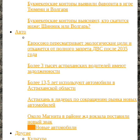
Букмекерские конторы выявили фаворита в игре
Тюмени и Волгаря
Букмекерские конторы выясняют, кто скатится
ниже: Шинник или Волгарь?
Авто
Евросоюз пересматривает экологические цели и
откажется от полного запрета ДВС после 2035
года
Более 3 тысяч астраханских водителей имеют
задолженности
Более 13,5 лет используют автомобили в
Астраханской области
Астрахань в лидерах по сокращению рынка новых
автомобилей
Около Магнита в районе жд вокзала поставили
новый знак
Все
Новые автомобили
Другие
Культура