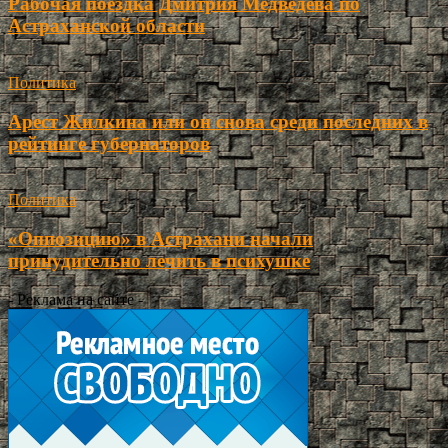
Рабочая поездка Дмитрия Медведева по
Астраханской области
Политика
Арест Жилкина или он снова среди последних в
рейтинге губернаторов
Политика
«Оппозицию» в Астрахани начали
принудительно лечить в психушке
- Реклама на сайте -