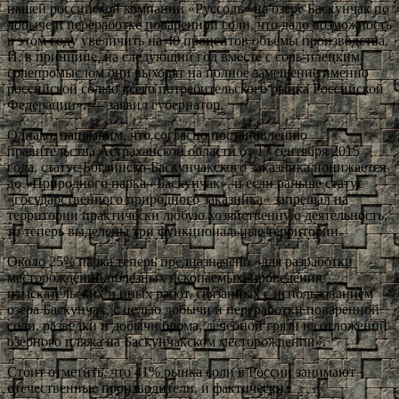
нашей российской компании «Руссоль» на озере Баскунчак по
добыче и переработке поваренной соли, что дало возможность
в этом году увеличить на 40 процентов объёмы производства.
И, в принципе, на следующий год вместе с соль-илецким
солепромыслом они выходят на полное замещение именно
российской солью всего потребительского рынка Российской
Федерации», — заявил губернатор.
Однако, напомним, что согласно постановлению
правительства Астраханской области от 17 сентября 2015
года, статус Богдинско-Баскунчакского заказника понижается
до «Природного парка «Баскунчак», и если раньше статус
«государственного природного заказника» запрещал на
территории практически любую хозяйственную деятельность,
то теперь выделены три функциональные территории.
Около 25% парка теперь предназначено «для разработки
месторождений полезных ископаемых, проведения
изыскательских и иных работ, связанных с использованием
озера Баскунчак, с целью добычи и переработки поваренной
соли, разведки и добычи брома, лечебной грязи из отложений
озерного пляжа на Баскунчакском месторождении».
Стоит отметить, что 41% рынка соли в России занимают
отечественные производители, и фактически