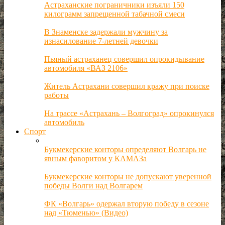
Астраханские пограничники изъяли 150
килограмм запрещенной табачной смеси
В Знаменске задержали мужчину за
изнасилование 7-летней девочки
Пьяный астраханец совершил опрокидывание
автомобиля «ВАЗ 2106»
Житель Астрахани совершил кражу при поиске
работы
На трассе «Астрахань – Волгоград» опрокинулся
автомобиль
Спорт
Букмекерские конторы определяют Волгарь не
явным фаворитом у КАМАЗа
Букмекерские конторы не допускают уверенной
победы Волги над Волгарем
ФК «Волгарь» одержал вторую победу в сезоне
над «Тюменью» (Видео)