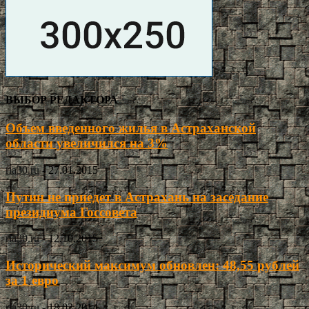
ВЫБОР РЕДАКТОРА
Объем введенного жилья в Астраханской
области увеличился на 3%
ria30.ru
-
27.01.2015
Путин не приедет в Астрахань на заседание
президиума Госсовета
ria30.ru
-
12.10.2015
Исторический максимум обновлен: 48,55 рублей
за 1 евро
ria30.ru
-
18.02.2014