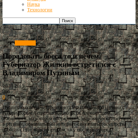
Наука
Технологии
РИА Астрахань
Политика
Порадовать босса то и нечем.
Губернатор Жилкин встретился с Владимиром Путиным
Политика
Порадовать босса то и нечем.
Губернатор Жилкин встретился с
Владимиром Путиным
20.11.2015
964
0
Публично о встрече Президента РФ Владимира Путина с
губернатором Астраханской области Александром
Жилкиным, на которой обсуждалась экономическая ситуация
в регионе, официальный интернет-сайт главы государства
сообщил 19 ноября во втором часу после полудня.