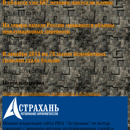
В области уже 607 человек покусали клещи
ria30.ru
-
17.05.2013
На северо-западе России снижаются объемы
международных перевозок
ria30.ru
-
16.03.2015
В декабре 2013 на 78 тысяч безработных
граждан стало больше
ria30.ru
-
27.01.2014
Наши партнёры
Заправка кондиционера автомобиля в Астрахани
Мнение владельцев сайта РИА "Астрахань" не всегда
совпадает с мнением авторов опубликованных статей и