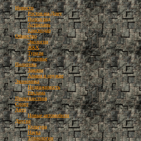
Новости
Ростов-на-Дону
Волгоград
Астрахань
Краснодар
Общество
Экология
ЖКХ
Туризм
Здоровье
Политика
Законы
Армия и оружие
Экономика
Недвижимость
Реклама
Происшествия
Спорт
Авто
Новые автомобили
Другие
Культура
Наука
Технологии