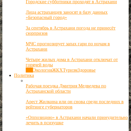
Городские субботники проходят в Астрахани
Лица астраханцев заносят в базу данных
«Безопасный город»
За сентябрь в Астрахани погода не принесёт
сюрпризов
МЧС прогнозирует запах гари по ночам в
Астрахани
Четыре жилых дома в Астрахани отключат от
горячей воды
Все
Экология
ЖКХ
Туризм
Здоровье
Политика
Рабочая поездка Дмитрия Медведева по
Астраханской области
Арест Жилкина или он снова среди последних в
рейтинге губернаторов
«Оппозицию» в Астрахани начали принудительно
лечить в психушке