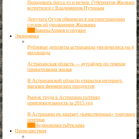
Порадовать босса то и нечем. Губернатор Жилкин
встретился с Владимиром Путиным
Депутата Огуля обвинили в распространении
слухов об увольнении Жилкина
Все
Законы
Армия и оружие
Экономика
Рублевые депозиты астраханцы увеличились на 4
миллиарда
Астраханская область — аутсайдер по темпам
приватизации жилья
В Астраханской области открылся интернет-
магазин фермерских продуктов
Рынок труда в Астрахани потерял
привлекательность за 2015 год
В Астрахани не хватает «качественных» торговых
центров
Все
Недвижимость
Реклама
Происшествия