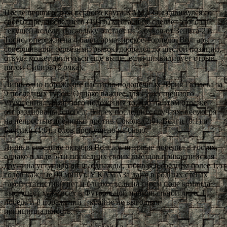
После первого тура первого круга КАМАЗ не сдвинулся со
своего предпоследнего (19-го) места, и не сделает этого на
текущей неделе, поскольку отстает на 5 очков от Зенита-2 и
Тосно, опережая на 4 балла армавирское Торпедо. Волгарь,
совершивший серьезный рывок, добрался до шестой позиции,
откуда может двинуться еще выше, если ликвидирует отрыв
пятой Сибирь (2 очка).
Лишь одно поражение настигло подопечных Юрия Газзаева за
9 последних туров. Однако важнее для существенного
улучшения турнирного положения то, что на этом отрезке
отпразднованы 6 побед. В трех последних случаях, несмотря
на непростые поединки против Сокола (2:0), Волги (0:1) и
Балтики (1:0), голов пропущено не было.
Лишь в середине октября Волгарь впервые победил в гостях,
однако в ходе 5-ти последних своих выездов прикаспийская
дружина уступила лишь однажды, забивая в среднем более 1,5
голов каждые 90 минут. У КАМАЗа даже в родных стенах
такой статистики нет и близко, ведь на своем поле команда
выступает хуже всех в Футбольной национальной лиге: 1
победа и 8 поражений – крайне не выгодная
принципиальность.