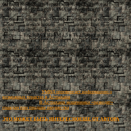
бы один раз поразить ворота хозяев, предлагается
коэффициент 1,21, а гол КАМАЗа отмечается по 1,56.
По равной линии в БК «Марафон» отмечаются исходы «Обе
забьют: да» и «Обе забьют: нет» — по 1,90. При этом средний
букмекерский тотал, меньше 2,5 и больше 2,5, клонится к
«низу» — 1,82 и 2,03. На ТМ 1,5 и ТБ 1,5 выставлены
коэффициенты 3,30 и 1,33, а на ТМ 3,5 и ТБ 3,5 – 1,30 и 3,60.
Расход в случае ничьей предусмотрен для форы1 (+1) и форы2
(-1), отмечаемых со значениями 1,51 и 2,64. Первая пройдет,
если КАМАЗ не уступит, а вторая – в том случае, если
Волгарь добьется успеха с разницей в два мяча. Безо всяких
оговорок такое развитие событий представлено другими,
близкими, гандикапами: фора1 (+1,5) – 1,35, фора2 (-1,5) –
3,30.
Предыдущая статья
УМВД опровергает информацию о
возможных терактах в Астрахани
Следующая статья
В Астрахани мошенники «разводят»
граждан при продаже имущества
ЭТО МОЖЕТ БЫТЬ ИНТЕРЕСНО
ЕЩЕ ОТ АВТОРА