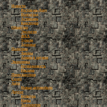
Новости
Ростов-на-Дону
Волгоград
Астрахань
Краснодар
Общество
Экология
ЖКХ
Туризм
Здоровье
Политика
Законы
Армия и оружие
Экономика
Недвижимость
Реклама
Происшествия
Спорт
Авто
Новые автомобили
Другие
Культура
Наука
Технологии