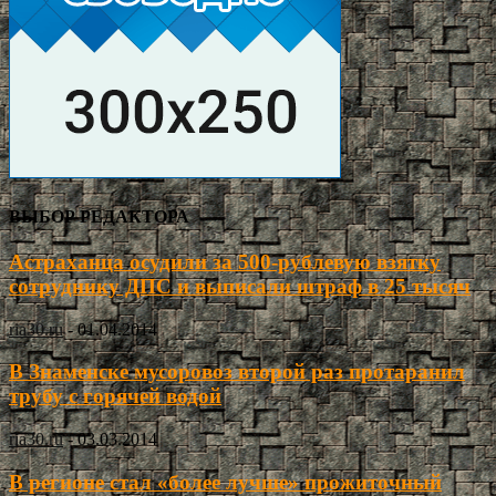
ВЫБОР РЕДАКТОРА
Астраханца осудили за 500-рублевую взятку
сотруднику ДПС и выписали штраф в 25 тысяч
ria30.ru
-
01.04.2014
В Знаменске мусоровоз второй раз протаранил
трубу с горячей водой
ria30.ru
-
03.03.2014
В регионе стал «более лучше» прожиточный