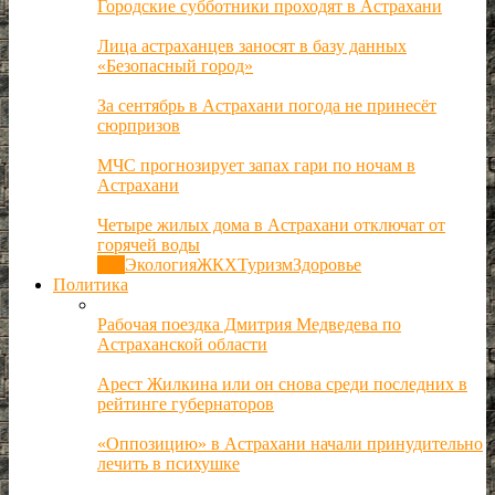
Городские субботники проходят в Астрахани
Лица астраханцев заносят в базу данных
«Безопасный город»
За сентябрь в Астрахани погода не принесёт
сюрпризов
МЧС прогнозирует запах гари по ночам в
Астрахани
Четыре жилых дома в Астрахани отключат от
горячей воды
Все
Экология
ЖКХ
Туризм
Здоровье
Политика
Рабочая поездка Дмитрия Медведева по
Астраханской области
Арест Жилкина или он снова среди последних в
рейтинге губернаторов
«Оппозицию» в Астрахани начали принудительно
лечить в психушке