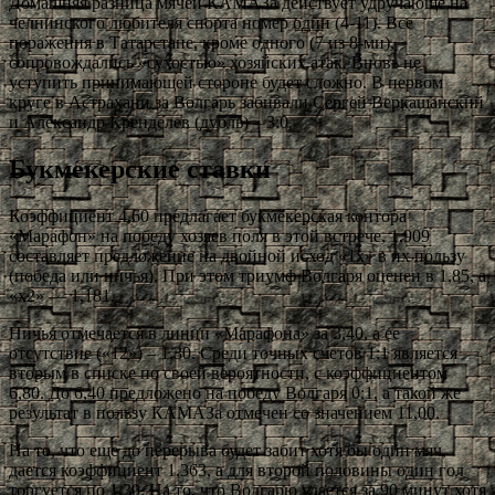
Домашняя разница мячей КАМАЗа действует удручающе на
челнинского любителя спорта номер один (4-11). Все
поражения в Татарстане, кроме одного (7 из 8-ми),
сопровождались «сухостью» хозяйских атак. Вновь не
уступить принимающей стороне будет сложно. В первом
круге в Астрахани за Волгарь забивали Сергей Веркашанский
и Александр Кренделев (дубль) – 3:0.
Букмекерские ставки
Коэффициент 4,60 предлагает букмекерская контора
«Марафон» на победу хозяев поля в этой встрече, 1,909
составляет предложение на двойной исход «1х» в их пользу
(победа или ничья). При этом триумф Волгаря оценен в 1,85, а
«х2» — 1,181.
Ничья отмечается в линии «Марафона» за 3,40, а ее
отсутствие («12») – 1,30. Среди точных счетов 1:1 является
вторым в списке по своей вероятности, с коэффициентом
6,80. До 6,40 предложено на победу Волгаря 0:1, а такой же
результат в пользу КАМАЗа отмечен со значением 11,00.
На то, что еще до перерыва будет забит хотя бы один мяч,
дается коэффициент 1,363, а для второй половины один гол
торгуется по 1,30. На то, что Волгарю удастся за 90 минут хотя