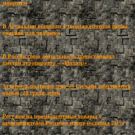
минимум
ria30.ru
-
03.05.2013
В Астрахани выявили 4 тонны копченой рыбы
опасной для человека
ria30.ru
-
18.06.2014
В России свою деятельность приостановил
шестой туроператор – «Интаэр»
ria30.ru
-
05.08.2014
За январь подтверждено 55 случаев заболевания
корью, 20 среди детей
ria30.ru
-
25.01.2014
Рост цен на промышленные товары у
производителей России в марте составил 2,3%
ria30.ru
-
28.04.2014