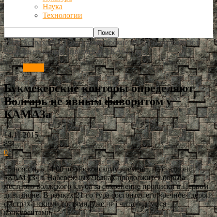
Наука
Технологии
РИА Астрахань
Спорт
Букмекерские конторы определяют
Волгарь не явным фаворитом у КАМАЗа
Спорт
Букмекерские конторы определяют
Волгарь не явным фаворитом у
КАМАЗа
14.11.2015
851
0
15 ноября, в 14:00 по московскому времени, на стадионе
«КАМАЗ» в Набережных Челнах продолжится борьба
местного волжского клуба за сохранение прописки в Первом
дивизионе. В рамках 21-го тура состоится его «речное» дерби
с астраханскими гостями, уже не считающимися
конкурентами.