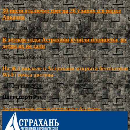
30 июля отключат свет на 26 улицах и в парке
Аркадия
ria30.ru
-
30.07.2013
В детские сады Астрахани купили планшеты, но
детям их не дали
ria30.ru
-
22.10.2014
На ЖД вокзале в Астрахани открыта бесплатная
Wi-Fi точка доступа
ria30.ru
-
19.06.2014
Наши партнёры
Заправка кондиционера автомобиля в Астрахани