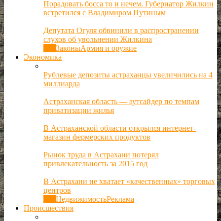
Порадовать босса то и нечем. Губернатор Жилкин
встретился с Владимиром Путиным
Депутата Огуля обвинили в распространении
слухов об увольнении Жилкина
Все
Законы
Армия и оружие
Экономика
Рублевые депозиты астраханцы увеличились на 4
миллиарда
Астраханская область — аутсайдер по темпам
приватизации жилья
В Астраханской области открылся интернет-
магазин фермерских продуктов
Рынок труда в Астрахани потерял
привлекательность за 2015 год
В Астрахани не хватает «качественных» торговых
центров
Все
Недвижимость
Реклама
Происшествия