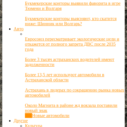
Букмекерские конторы выявили фаворита в игре
Тюмени и Волгаря
Букмекерские конторы выясняют, кто скатится
ниже: Шинник или Волгарь?
Авто
Евросоюз пересматривает экологические цели и
откажется от полного запрета ДВС после 2035
года
Более 3 тысяч астраханских водителей имеют
задолженности
Более 13,5 лет используют автомобили в
Астраханской области
Астрахань в лидерах по сокращению рынка новых
автомобилей
Около Магнита в районе жд вокзала поставили
новый знак
Все
Новые автомобили
Другие
Культура