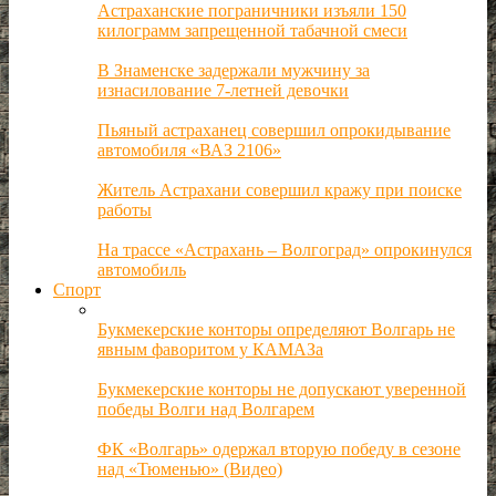
Астраханские пограничники изъяли 150
килограмм запрещенной табачной смеси
В Знаменске задержали мужчину за
изнасилование 7-летней девочки
Пьяный астраханец совершил опрокидывание
автомобиля «ВАЗ 2106»
Житель Астрахани совершил кражу при поиске
работы
На трассе «Астрахань – Волгоград» опрокинулся
автомобиль
Спорт
Букмекерские конторы определяют Волгарь не
явным фаворитом у КАМАЗа
Букмекерские конторы не допускают уверенной
победы Волги над Волгарем
ФК «Волгарь» одержал вторую победу в сезоне
над «Тюменью» (Видео)