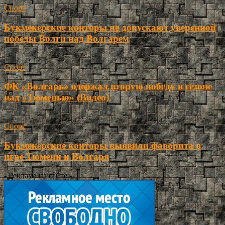
Спорт
Букмекерские конторы не допускают уверенной
победы Волги над Волгарем
Спорт
ФК «Волгарь» одержал вторую победу в сезоне
над «Тюменью» (Видео)
Спорт
Букмекерские конторы выявили фаворита в
игре Тюмени и Волгаря
- Реклама на сайте -