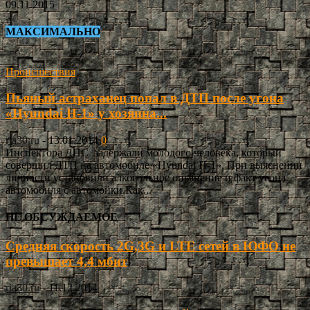
09.11.2015
МАКСИМАЛЬНО
Происшествия
Пьяный астраханец попал в ДТП после угона
«Hyundai Н-1» у хозяина...
ria30.ru
-
13.01.2014
0
Инспектора ДПС задержали молодого человека, который
совершил ДТП на автомобиле «Hyundai Н-1». При выяснении
личности установили алкогольное опьянение и факт угона
автомобиля с автомойки.Как...
НЕ ОБСУЖДАЕМОЕ
Средняя скорость 2G,3G и LTE сетей в ЮФО не
превышает 4,4 мбит
ria30.ru
-
11.12.2014