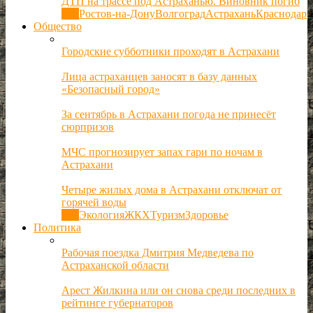
ДТП на трассе под Астраханью. Виновник погиб
Все
Ростов-на-Дону
Волгоград
Астрахань
Краснодар
Общество
Городские субботники проходят в Астрахани
Лица астраханцев заносят в базу данных
«Безопасный город»
За сентябрь в Астрахани погода не принесёт
сюрпризов
МЧС прогнозирует запах гари по ночам в
Астрахани
Четыре жилых дома в Астрахани отключат от
горячей воды
Все
Экология
ЖКХ
Туризм
Здоровье
Политика
Рабочая поездка Дмитрия Медведева по
Астраханской области
Арест Жилкина или он снова среди последних в
рейтинге губернаторов