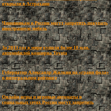
открыли в Астрахани
ria30.ru
-
01.05.2014
Чиновникам в России могут запретить покупать
иностранную мебель
ria30.ru
-
17.03.2015
За 2013 год в мире купили более 10 млн.
автомобилей концерна Toyota
ria30.ru
-
23.04.2014
Губернатор Александр Жилкин на «грани фола»
в интегральном рейтинге
ria30.ru
-
28.01.2014
Онлайн-игры и игровые автоматы в
социальных сетях России могут запретить