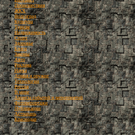
Происшествия
ЖКХ
Волгоград
Культура
Туризм
Недвижимость
Спорт
Здоровье
Блоги
Законы
Авто
Реклама
Наука
Армия и оружие
Технологии
Россия
В мире
Анонсы событий и мероприятий
Фоторепортажи
Публикации
Астрахань
Краснодар