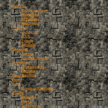
Новости
Ростов-на-Дону
Волгоград
Астрахань
Краснодар
Общество
Экология
ЖКХ
Туризм
Здоровье
Политика
Законы
Армия и оружие
Экономика
Недвижимость
Реклама
Происшествия
Спорт
Авто
Новые автомобили
Другие
Культура
Наука
Технологии