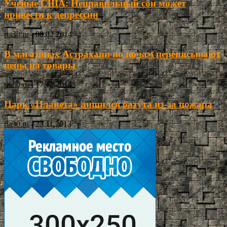
Ученые США: Неправильный сон может
привести к депрессии
ria30.ru
-
08.02.2014
В магазинах Астрахани по ночам переписывают
цены на товары
ria30.ru
-
17.12.2014
Парк «Планета» лишился батута из-за пожара
ria30.ru
-
23.11.2013