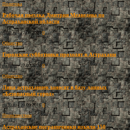
Политика
Рабочая поездка Дмитрия Медведева по
Астраханской области
ria30.ru
-
27.09.2024
0
Общество
Городские субботники проходят в Астрахани
ria30.ru
-
27.09.2024
0
Общество
Лица астраханцев заносят в базу данных
«Безопасный город»
ria30.ru
-
20.09.2016
0
Происшествия
Астраханские пограничники изъяли 150