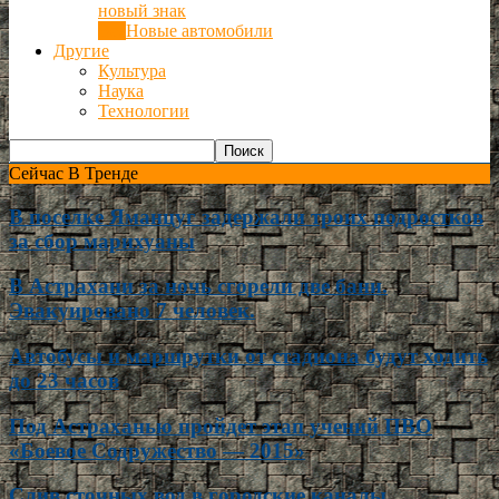
новый знак
Все
Новые автомобили
Другие
Культура
Наука
Технологии
Сейчас В Тренде
В поселке Яманцуг задержали троих подростков
за сбор марихуаны
В Астрахани за ночь сгорели две бани.
Эвакуировано 7 человек.
Автобусы и маршрутки от стадиона будут ходить
до 23 часов
Под Астраханью пройдет этап учений ПВО
«Боевое Содружество — 2015»
Слив сточных вод в городские каналы