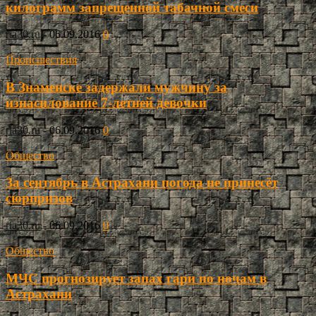
килограмм запрещенной табачной смеси
ria30.ru
-
06.09.2016
0
Происшествия
В Знаменске задержали мужчину за
изнасилование 7-летней девочки
ria30.ru
-
06.09.2016
0
Общество
За сентябрь в Астрахани погода не принесёт
сюрпризов
ria30.ru
-
06.09.2016
0
Общество
МЧС прогнозирует запах гари по ночам в
Астрахани