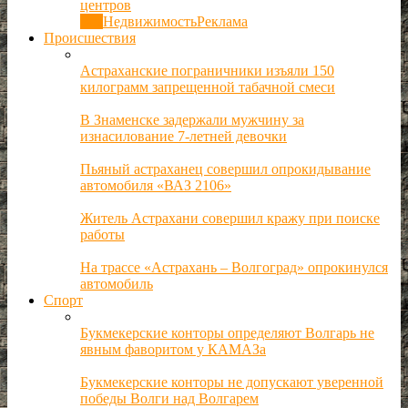
центров
Все
Недвижимость
Реклама
Происшествия
Астраханские пограничники изъяли 150
килограмм запрещенной табачной смеси
В Знаменске задержали мужчину за
изнасилование 7-летней девочки
Пьяный астраханец совершил опрокидывание
автомобиля «ВАЗ 2106»
Житель Астрахани совершил кражу при поиске
работы
На трассе «Астрахань – Волгоград» опрокинулся
автомобиль
Спорт
Букмекерские конторы определяют Волгарь не
явным фаворитом у КАМАЗа
Букмекерские конторы не допускают уверенной
победы Волги над Волгарем