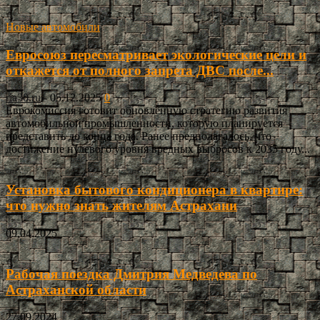
Новые автомобили
Евросоюз пересматривает экологические цели и
откажется от полного запрета ДВС после...
ria30.ru
-
05.12.2025
0
Еврокомиссия готовит обновлённую стратегию развития
автомобильной промышленности, которую планируется
представить до конца года. Ранее предполагалось, что
достижение нулевого уровня вредных выбросов к 2035 году...
Установка бытового кондиционера в квартире:
что нужно знать жителям Астрахани
09.04.2025
Рабочая поездка Дмитрия Медведева по
Астраханской области
27.09.2024