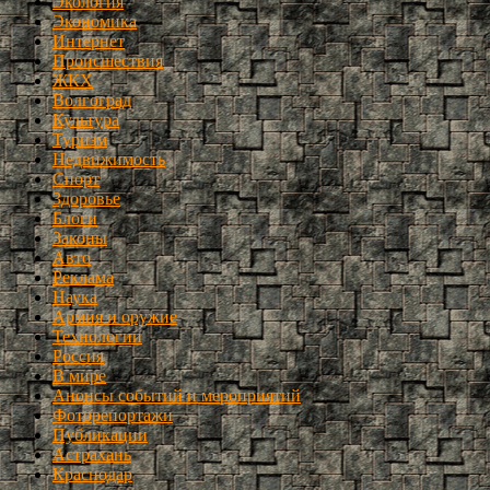
Экология
Экономика
Интернет
Происшествия
ЖКХ
Волгоград
Культура
Туризм
Недвижимость
Спорт
Здоровье
Блоги
Законы
Авто
Реклама
Наука
Армия и оружие
Технологии
Россия
В мире
Анонсы событий и мероприятий
Фоторепортажи
Публикации
Астрахань
Краснодар