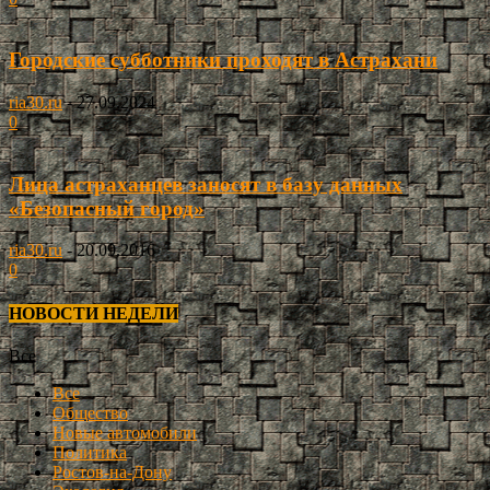
Городские субботники проходят в Астрахани
ria30.ru
-
27.09.2024
0
Лица астраханцев заносят в базу данных
«Безопасный город»
ria30.ru
-
20.09.2016
0
НОВОСТИ НЕДЕЛИ
Все
Все
Общество
Новые автомобили
Политика
Ростов-на-Дону