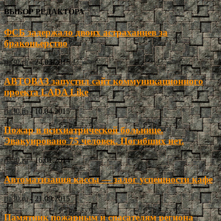
ВЫБОР РЕДАКТОРА
ФСБ задержало двоих астраханцев за
браконьерство
ria30.ru
-
24.03.2015
АВТОВАЗ запустил сайт коммуникационного
проекта LADA Like
ria30.ru
-
10.04.2015
Пожар в психиатрической больнице.
Эвакуировано 75 человек. Погибших нет.
ria30.ru
-
16.01.2014
Автоматизация кассы — залог успешности кафе
ria30.ru
-
21.09.2015
Памятник пожарным и спасателям региона