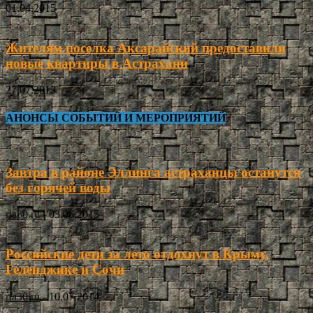
01.04.2015
Жителям поселка Аксарайский предоставили
новые квартиры в Астрахани
27.07.2013
АНОНСЫ СОБЫТИЙ И МЕРОПРИЯТИЙ
Завтра в районе Эллинга астраханцы останутся
без горячей воды
ria30.ru
-
03.06.2015
Российские дети за лето отдохнут в Крыму,
Геленджике и Сочи
ria30.ru
-
10.07.2014