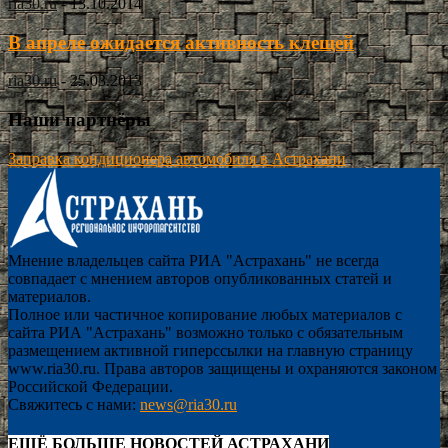
ria30.ru
-
13.10.2014
В апреле ожидается активность клещей
ria30.ru
-
25.03.2013
Наши партнёры
Заправка кондиционера автомобиля в Астрахани
Мнение владельцев сайта РИА "Астрахань" не всегда
совпадает с мнением авторов опубликованных статей и
материалов.
Полное или частичное копирование любых материалов с
сайта РИА "Астрахань" возможно только с обязательным
размещением активной гиперссылки на главную страницу
www.ria30.ru. Права авторов защищены и охраняются законом
Российской Федерации.
Свяжитесь с нами:
news@ria30.ru
ЕЩЁ БОЛЬШЕ НОВОСТЕЙ АСТРАХАНИ