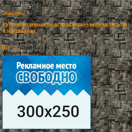
ria30.ru
-
05.09.2016
0
Экономика
Рублевые депозиты астраханцы увеличились на
4 миллиарда
ria30.ru
-
29.08.2016
0
1
2
3
...
372
Страница 1 из 372
- Реклама на сайте -