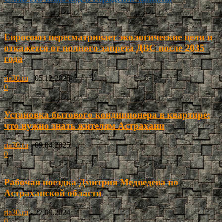
Евросоюз пересматривает экологические цели и
откажется от полного запрета ДВС после 2035
года
ria30.ru
-
05.12.2025
0
Установка бытового кондиционера в квартире:
что нужно знать жителям Астрахани
ria30.ru
-
09.04.2025
0
Рабочая поездка Дмитрия Медведева по
Астраханской области
ria30.ru
-
27.09.2024
0