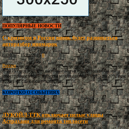
ПОПУЛЯРНЫЕ НОВОСТИ
С кризисом в России вновь будет развиваться
авторазбор иномарок
ria30.ru
-
15.01.2015
0
Россия
В 2015 году рост цен на новые запчасти для автомобилей
иностранного производства может составить от 5 до 20%, при
этом уже с декабря некоторые...
КОРОТКО О СОБЫТИЯХ
ЛУКОЙЛ-ТТК отключает целые улицы
Астрахани для ремонта теплосети