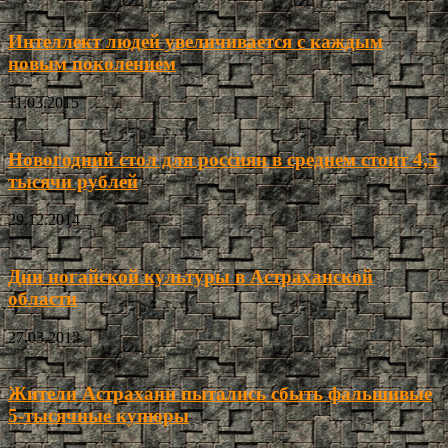
Интеллект людей увеличивается с каждым
новым поколением
11.03.2015
Новогодний стол для россиян в среднем стоит 4,5
тысячи рублей
29.12.2014
Дни ногайской культуры в Астраханской
области
27.03.2013
Жители Астрахани пытались сбыть фальшивые
5-тысячные купюры