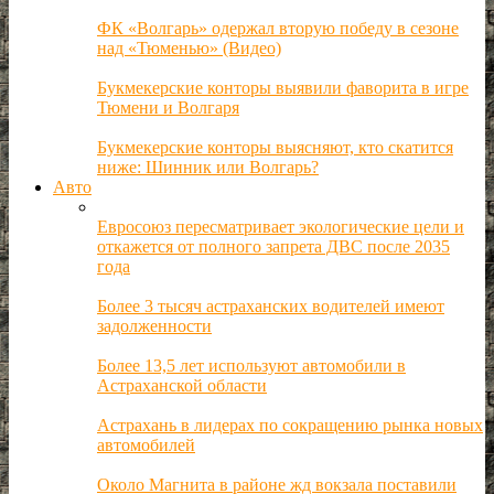
ФК «Волгарь» одержал вторую победу в сезоне
над «Тюменью» (Видео)
Букмекерские конторы выявили фаворита в игре
Тюмени и Волгаря
Букмекерские конторы выясняют, кто скатится
ниже: Шинник или Волгарь?
Авто
Евросоюз пересматривает экологические цели и
откажется от полного запрета ДВС после 2035
года
Более 3 тысяч астраханских водителей имеют
задолженности
Более 13,5 лет используют автомобили в
Астраханской области
Астрахань в лидерах по сокращению рынка новых
автомобилей
Около Магнита в районе жд вокзала поставили