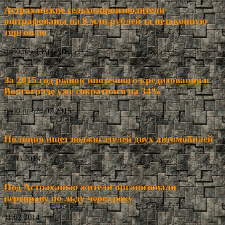
Астраханские сельхозпроизводители
оштрафованы на 8 млн рублей за незаконную
торговлю
ria30.ru
-
13.08.2014
За 2015 год рынок ипотечного кредитования в
Волгограде уже сократился на 34%
ria30.ru
-
24.07.2015
Полиция ищет поджигателей двух автомобилей
22.05.2013
Под Астраханью жители организовали
переправу по льду через реку
11.02.2014