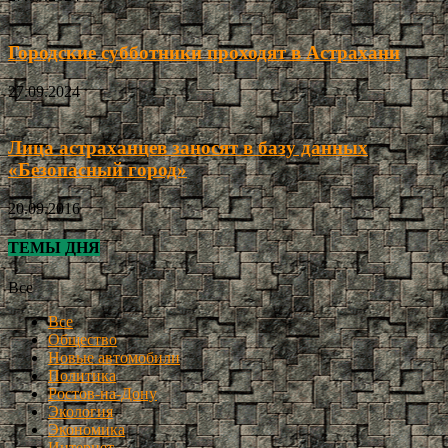
Городские субботники проходят в Астрахани
27.09.2024
Лица астраханцев заносят в базу данных
«Безопасный город»
20.09.2016
ТЕМЫ ДНЯ
Все
Все
Общество
Новые автомобили
Политика
Ростов-на-Дону
Экология
Экономика
Интернет