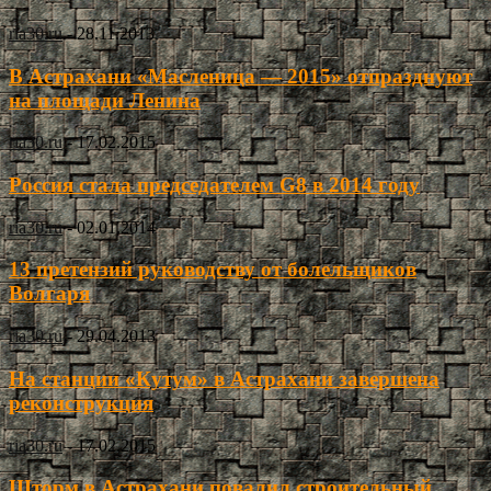
ria30.ru
-
28.11.2013
В Астрахани «Масленица — 2015» отпразднуют
на площади Ленина
ria30.ru
-
17.02.2015
Россия стала председателем G8 в 2014 году
ria30.ru
-
02.01.2014
13 претензий руководству от болельщиков
Волгаря
ria30.ru
-
29.04.2013
На станции «Кутум» в Астрахани завершена
реконструкция
ria30.ru
-
17.02.2015
Шторм в Астрахани повалил строительный