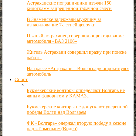
Астраханские пограничники изъяли 150
килограмм запрещенной табачной смеси
В Знаменске задержали мужчину за
изнасилование 7-летней девочки
Пьяный астраханец совершил опрокидывание
автомобиля «ВАЗ 2106»
Житель Астрахани совершил кражу при поиске
работы
На трассе «Астрахань – Волгоград» опрокинулся
автомобиль
Спорт
Букмекерские конторы определяют Волгарь не
явным фаворитом у КАМАЗа
Букмекерские конторы не допускают уверенной
победы Волги над Волгарем
ФК «Волгарь» одержал вторую победу в сезоне
над «Тюменью» (Видео)