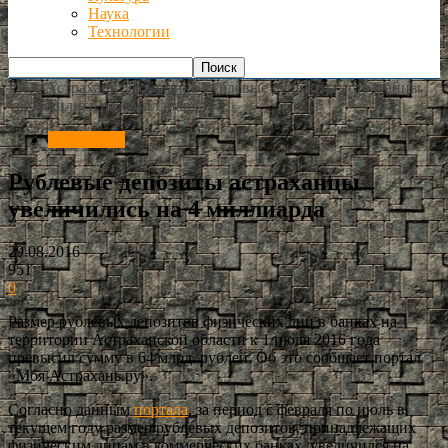
Наука
Технологии
РИА Астрахань
Экономика
Рублевые депозиты астраханцы
увеличились на 4 миллиарда
Экономика
Рублевые депозиты астраханцы
увеличились на 4 миллиарда
29.08.2016
951
0
Размер рублевых депозитов физических лиц в банках на
территории Астраханской области к 1 июля 2016 года
превысил сумму в 64 млрд. рублей. Об это сообщает портал
«Моя Астрахань.ру».
Согласно данным
портала
, за период с февраля по июль в
текущем году размер рублевых депозитов, принадлежащих
физическим лицам в коммерческих банках, увеличился на