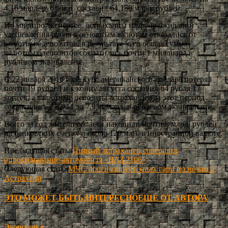
4,16 млрд. рублей и составил 64,158 млрд. рублей.
По мнению экспертов, астраханцы на фоне ожиданий
удешевления рубля к основным валютам отказались от
валютных депозитов, в результате чего общая сумма
валютных депозитов сократилась почти 1 миллиард в
рублевом эквиваленте.
С 22 января 2016 года курс американского доллара потерял
почти 19 рублей и к концу августа составил 64 рубля 17
копеек, а валютные депозиты астраханцев за этот период
сократились с 8,944 до 7,934 млрд. в рублевом эквиваленте.
Всего за год жители области накопили почти 8 млрд. рублей
на банковских счетах и около 120 млн. в иностранной валюте.
Предыдущая статья
Пьяный астраханец совершил
опрокидывание автомобиля «ВАЗ 2106»
Следующая статья
МЧС прогнозирует запах гари по ночам в
Астрахани
ЭТО МОЖЕТ БЫТЬ ИНТЕРЕСНО
ЕЩЕ ОТ АВТОРА
Экономика