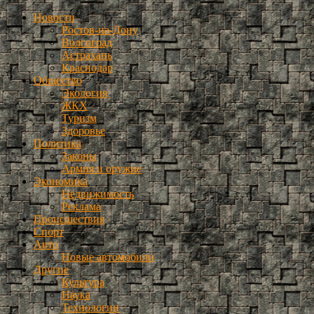
Новости
Ростов-на-Дону
Волгоград
Астрахань
Краснодар
Общество
Экология
ЖКХ
Туризм
Здоровье
Политика
Законы
Армия и оружие
Экономика
Недвижимость
Реклама
Происшествия
Спорт
Авто
Новые автомобили
Другие
Культура
Наука
Технологии