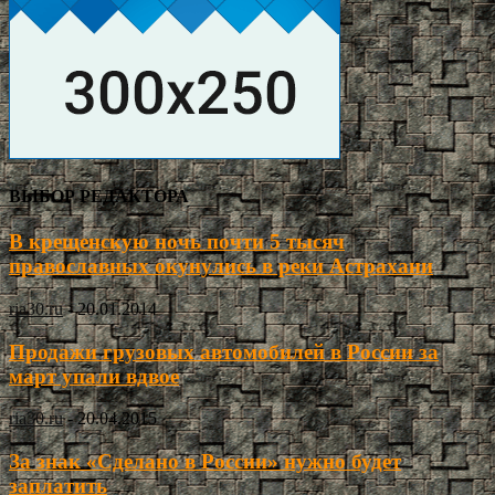
ВЫБОР РЕДАКТОРА
В крещенскую ночь почти 5 тысяч
православных окунулись в реки Астрахани
ria30.ru
-
20.01.2014
Продажи грузовых автомобилей в России за
март упали вдвое
ria30.ru
-
20.04.2015
За знак «Сделано в России» нужно будет
заплатить