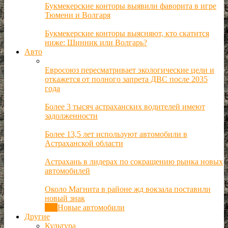
Букмекерские конторы выявили фаворита в игре
Тюмени и Волгаря
Букмекерские конторы выясняют, кто скатится
ниже: Шинник или Волгарь?
Авто
Евросоюз пересматривает экологические цели и
откажется от полного запрета ДВС после 2035
года
Более 3 тысяч астраханских водителей имеют
задолженности
Более 13,5 лет используют автомобили в
Астраханской области
Астрахань в лидерах по сокращению рынка новых
автомобилей
Около Магнита в районе жд вокзала поставили
новый знак
Все
Новые автомобили
Другие
Культура