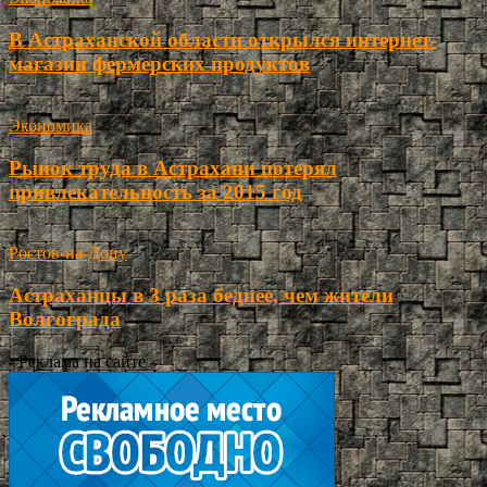
В Астраханской области открылся интернет-
магазин фермерских продуктов
Экономика
Рынок труда в Астрахани потерял
привлекательность за 2015 год
Ростов-на-Дону
Астраханцы в 3 раза беднее, чем жители
Волгограда
- Реклама на сайте -