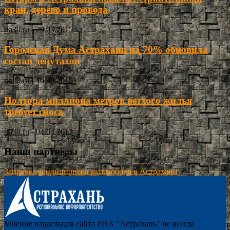
кран, дерево и провода
ria30.ru
-
29.03.2015
Городская Дума Астрахани на 70% обновила
состав депутатов
ria30.ru
-
16.09.2015
Полтора миллиона метров ветхого жилья
требует сноса
ria30.ru
-
04.04.2013
Наши партнёры
Заправка кондиционера автомобиля в Астрахани
Мнение владельцев сайта РИА "Астрахань" не всегда