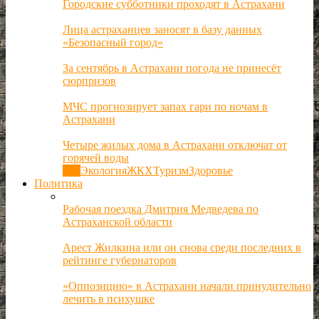
Городские субботники проходят в Астрахани
Лица астраханцев заносят в базу данных
«Безопасный город»
За сентябрь в Астрахани погода не принесёт
сюрпризов
МЧС прогнозирует запах гари по ночам в
Астрахани
Четыре жилых дома в Астрахани отключат от
горячей воды
Все
Экология
ЖКХ
Туризм
Здоровье
Политика
Рабочая поездка Дмитрия Медведева по
Астраханской области
Арест Жилкина или он снова среди последних в
рейтинге губернаторов
«Оппозицию» в Астрахани начали принудительно
лечить в психушке