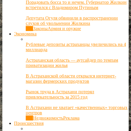
Порадовать босса то и нечем. Губернатор Жилкин
встретился с Владимиром Путиным
Депутата Огуля обвинили в распространении
слухов об увольнении Жилкина
Все
Законы
Армия и оружие
Экономика
Рублевые депозиты астраханцы увеличились на 4
миллиарда
Астраханская область — аутсайдер по темпам
приватизации жилья
В Астраханской области открылся интернет-
магазин фермерских продуктов
Рынок труда в Астрахани потерял
привлекательность за 2015 год
В Астрахани не хватает «качественных» торговых
центров
Все
Недвижимость
Реклама
Происшествия