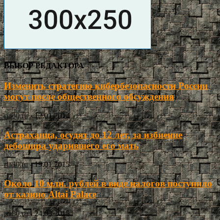
ВЫБОР РЕДАКТОРА
Изменить стратегию кибербезопасности России
могут после общественного обсуждения
ria30.ru
-
12.01.2014
Астраханца, осудят до 12 лет, за избиение
дебошира ударившего его мать
ria30.ru
-
19.01.2015
Около 10 млн. рублей в виде налогов поступило
от казино Altai Palace
ria30.ru
-
24.03.2015