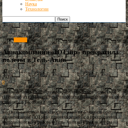
Наука
Технологии
РИА Астрахань
Россия
Авиакомпания «ЮТэйр» прекратила
полеты в Тель-Авив
Россия
Авиакомпания «ЮТэйр» прекратила
полеты в Тель-Авив
24.07.2014
293
0
Авиакомпания «ЮТэйр» прекратила полеты в Тель-Авив
(Израиль) из Самары и Уфы, сообщила авиакомпания на своей
странице в Facebook.
«В связи с нестабильной обстановкой на Ближнем Востоке
авиакомпания «ЮТэйр» приняла решение о прекращении
выполнения всех рейсов в Тель-Авив из Самары и Уфы на
неопределенное время. Данное решение было принято из