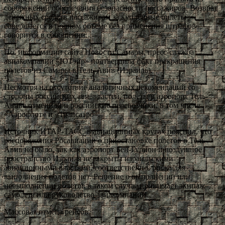
соображений обеспечения безопасности пассажиров. Возврат
денежных средств пассажирам за купленные билеты
совершается в полном объеме без применения штрафов», —
говорится в сообщении.
По информации сайта Новости Самары, пресс-служба
авиакомпании «ЮТэйр» подтвердила факт прекращения
полетов из Самары в Тель-Авив (Израиль).
Несмотря на отсутствие аналогичных рекомендаций со
стороны российских авиавластей, полеты в аэропорт Тель-
Авива отменили и российские перевозчики, в том числе
«Аэрофлот» и «Трансаэро».
Источник ИТАР-ТАСС в авиационных кругах пояснил, что
распоряжения Росавиации о приостановке полетов в Тель-
Авив не было, так как аэропорт Бен-Гурион и воздушное
пространство Израиля не закрыты израильскими
авиационными властями, соответственно, риска для
выполнения полетов нет. Решение о выполнении или
невыполнении полетов в таком случае принимает экипаж
самолета или руководство авиакомпании.
Массовая отмена рейсов