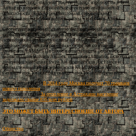
После известия о падении ракеты рядом с аэропортом в Тель-
Авиве во вторник Европейское агентство авиационной
безопасности (EASA) рекомендовало европейским
авиакомпаниям приостановить рейсы в и из Тель-Авива.
Соответствующий запрет ввело Федеральное авиационное
управление США, предписав всем американским
перевозчикам отменить полеты в Тель-Авив из-за
продолжающихся там ракетных обстрелов со стороны
движения ХАМАС. На такие же шаги пошла бельгийская
авиакомпания Brussels Airlines, немецкая Lufthansa, включая ее
дочернюю компанию Swiss Air, французская Air France и
принадлежащая ей нидерландская КLM, Austrian Airlines и
Germanwings, а также ряд скандинавских авиаперевозчиков.
Предыдущая статья
В 2014 году Москва получит 70 трамваев
нового поколения
Следующая статья
За отопление в Астрахани население
задолжало свыше 835 млн рублей
ЭТО МОЖЕТ БЫТЬ ИНТЕРЕСНО
ЕЩЕ ОТ АВТОРА
Общество