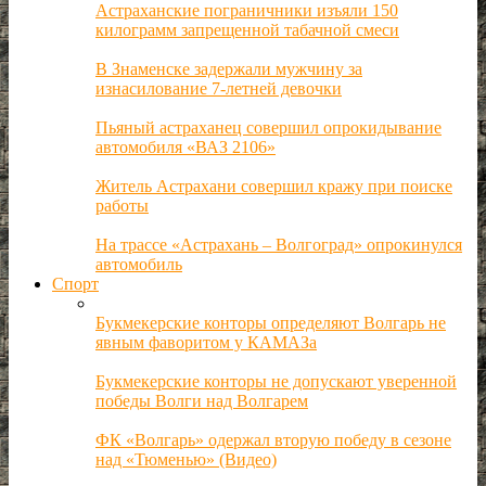
Астраханские пограничники изъяли 150
килограмм запрещенной табачной смеси
В Знаменске задержали мужчину за
изнасилование 7-летней девочки
Пьяный астраханец совершил опрокидывание
автомобиля «ВАЗ 2106»
Житель Астрахани совершил кражу при поиске
работы
На трассе «Астрахань – Волгоград» опрокинулся
автомобиль
Спорт
Букмекерские конторы определяют Волгарь не
явным фаворитом у КАМАЗа
Букмекерские конторы не допускают уверенной
победы Волги над Волгарем
ФК «Волгарь» одержал вторую победу в сезоне
над «Тюменью» (Видео)