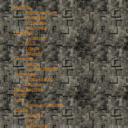
Новости
Ростов-на-Дону
Волгоград
Астрахань
Краснодар
Общество
Экология
ЖКХ
Туризм
Здоровье
Политика
Законы
Армия и оружие
Экономика
Недвижимость
Реклама
Происшествия
Спорт
Авто
Новые автомобили
Другие
Культура
Наука
Технологии