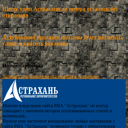
Шесть улиц Астрахани до вечера остались без
отопления
ria30.ru
-
24.12.2014
Ахтубинский продавец шаурмы будет подметать
улицу и красить бордюры
ria30.ru
-
02.04.2014
Наши партнёры
Заправка кондиционера автомобиля в Астрахани
Мнение владельцев сайта РИА "Астрахань" не всегда
совпадает с мнением авторов опубликованных статей и
материалов.
Полное или частичное копирование любых материалов с
сайта РИА "Астрахань" возможно только с обязательным