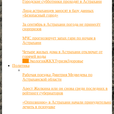
Городские субботники проходят в Астрахани
Лица астраханцев заносят в базу данных
«Безопасный город»
За сентябрь в Астрахани погода не принесёт
сюрпризов
МЧС прогнозирует запах гари по ночам в
Астрахани
Четыре жилых дома в Астрахани отключат от
горячей воды
Все
Экология
ЖКХ
Туризм
Здоровье
Политика
Рабочая поездка Дмитрия Медведева по
Астраханской области
Арест Жилкина или он снова среди последних в
рейтинге губернаторов
«Оппозицию» в Астрахани начали принудительно
лечить в психушке