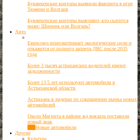
Букмекерские конторы выявили фаворита в игре
Тюмени и Волгаря
Букмекерские конторы выясняют, кто скатится
ниже: Шинник или Волгарь?
Авто
Евросоюз пересматривает экологические цели и
откажется от полного запрета ДВС после 2035
года
Более 3 тысяч астраханских водителей имеют
задолженности
Более 13,5 лет используют автомобили в
Астраханской области
Астрахань в лидерах по сокращению рынка новых
автомобилей
Около Магнита в районе жд вокзала поставили
новый знак
Все
Новые автомобили
Другие
Культура