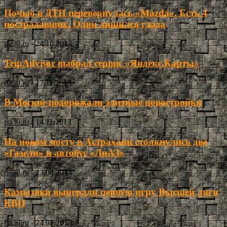
Ночью в ДТП перевернулась «Mazda». Есть 4
пострадавших. Один лишился глаза
ria30.ru
-
24.10.2013
TripAdvisor выбрал сервис «Яндекс.Карты»
ria30.ru
-
17.11.2013
В Москве подорожали элитные новостройки
ria30.ru
-
14.11.2013
На новом мосту в Астрахани столкнулись две
«Газели» и автобус «ЛиАЗ»
ria30.ru
-
23.04.2014
Камызяки выиграли первую игру Высшей лиги
КВН
ria30.ru
-
24.02.2013