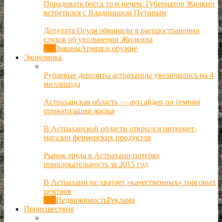
Порадовать босса то и нечем. Губернатор Жилкин
встретился с Владимиром Путиным
Депутата Огуля обвинили в распространении
слухов об увольнении Жилкина
Все
Законы
Армия и оружие
Экономика
Рублевые депозиты астраханцы увеличились на 4
миллиарда
Астраханская область — аутсайдер по темпам
приватизации жилья
В Астраханской области открылся интернет-
магазин фермерских продуктов
Рынок труда в Астрахани потерял
привлекательность за 2015 год
В Астрахани не хватает «качественных» торговых
центров
Все
Недвижимость
Реклама
Происшествия