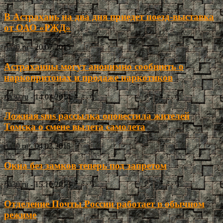
В Астрахань на два дня приедет поезд-выставка
от ОАО «РЖД»
ria30.ru
-
20.07.2015
Астраханцы могут анонимно сообщить о
наркопритонах и продаже наркотиков
ria30.ru
-
14.03.2014
Ложная sms рассылка оповестила жителей
Томска о смене вылета самолета
ria30.ru
-
04.03.2015
Окна без замков теперь под запретом
ria30.ru
-
15.10.2013
Отделение Почты России работает в обычном
режиме