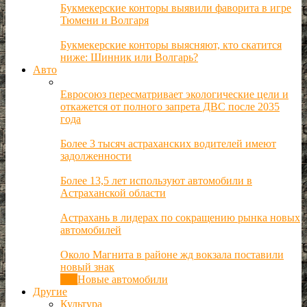
Букмекерские конторы выявили фаворита в игре
Тюмени и Волгаря
Букмекерские конторы выясняют, кто скатится
ниже: Шинник или Волгарь?
Авто
Евросоюз пересматривает экологические цели и
откажется от полного запрета ДВС после 2035
года
Более 3 тысяч астраханских водителей имеют
задолженности
Более 13,5 лет используют автомобили в
Астраханской области
Астрахань в лидерах по сокращению рынка новых
автомобилей
Около Магнита в районе жд вокзала поставили
новый знак
Все
Новые автомобили
Другие
Культура