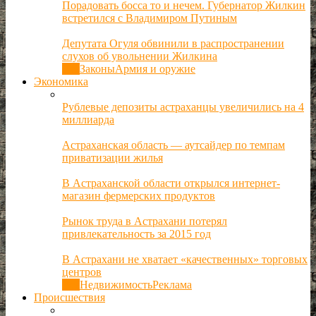
Порадовать босса то и нечем. Губернатор Жилкин
встретился с Владимиром Путиным
Депутата Огуля обвинили в распространении
слухов об увольнении Жилкина
Все
Законы
Армия и оружие
Экономика
Рублевые депозиты астраханцы увеличились на 4
миллиарда
Астраханская область — аутсайдер по темпам
приватизации жилья
В Астраханской области открылся интернет-
магазин фермерских продуктов
Рынок труда в Астрахани потерял
привлекательность за 2015 год
В Астрахани не хватает «качественных» торговых
центров
Все
Недвижимость
Реклама
Происшествия