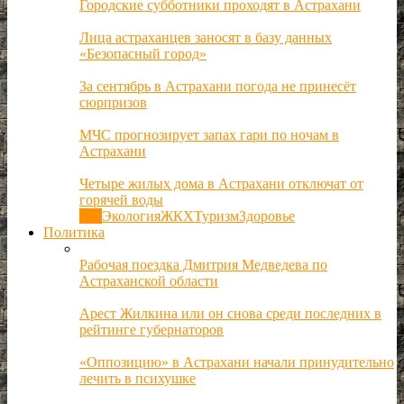
Городские субботники проходят в Астрахани
Лица астраханцев заносят в базу данных
«Безопасный город»
За сентябрь в Астрахани погода не принесёт
сюрпризов
МЧС прогнозирует запах гари по ночам в
Астрахани
Четыре жилых дома в Астрахани отключат от
горячей воды
Все
Экология
ЖКХ
Туризм
Здоровье
Политика
Рабочая поездка Дмитрия Медведева по
Астраханской области
Арест Жилкина или он снова среди последних в
рейтинге губернаторов
«Оппозицию» в Астрахани начали принудительно
лечить в психушке