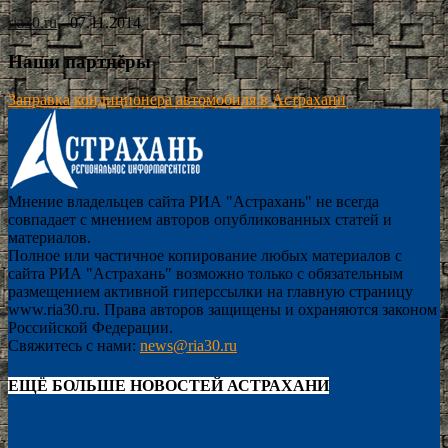
ria30.ru
-
07.11.2014
Наши партнёры
Заправка кондиционера автомобиля в Астрахани
Мнение владельцев сайта РИА "Астрахань" не всегда
совпадает с мнением авторов опубликованных статей и
материалов.
Полное или частичное копирование любых материалов с
сайта РИА "Астрахань" возможно только с обязательным
размещением активной гиперссылки на главную страницу
www.ria30.ru. Права авторов защищены и охраняются законом
Российской Федерации.
Свяжитесь с нами:
news@ria30.ru
ЕЩЁ БОЛЬШЕ НОВОСТЕЙ АСТРАХАНИ