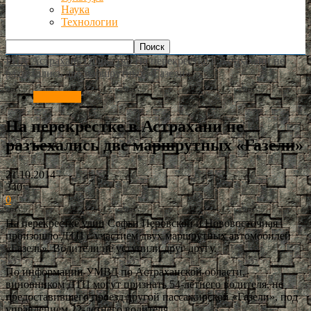
Наука
Технологии
РИА Астрахань
Общество
На перекрестке в Астрахани не
разъехались две маршрутных «Газели»
Общество
На перекрестке в Астрахани не
разъехались две маршрутных «Газели»
21.10.2014
340
0
На перекрестке улиц Софьи Перовской и Нововосточная
произошло ДТП с участием двух маршрутных автомобилей
«Газель». Водители не уступили друг другу.
По информации УМВД по Астраханской области,
виновником ДТП могут признать 54-летнего водителя, не
предоставившего проезд другой пассажирской «Газели», под
управлением 22-летнего водителя.