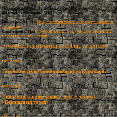
Пострадавших нет. На месте работают сотрудники
Отдельного батальона ДПС №1.
Предыдущая статья
Оператор Yota начинает выдачу sim-карт в
Астрахани
Следующая статья
Столяров: Взятку брал, но хотел потратить
на детский футбол и храм
ЭТО МОЖЕТ БЫТЬ ИНТЕРЕСНО
ЕЩЕ ОТ АВТОРА
Общество
Городские субботники проходят в Астрахани
Общество
Лица астраханцев заносят в базу данных
«Безопасный город»
Общество