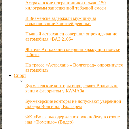
Астраханские пограничники изъяли 150
килограмм запрещенной табачной смеси
В Знаменске задержали мужчину за
изнасилование 7-летней девочки
Пьяный астраханец совершил опрокидывание
автомобиля «ВАЗ 2106»
Житель Астрахани совершил кражу при поиске
работы
На трассе «Астрахань – Волгоград» опрокинулся
автомобиль
Спорт
Букмекерские конторы определяют Волгарь не
явным фаворитом у КАМАЗа
Букмекерские конторы не допускают уверенной
победы Волги над Волгарем
ФК «Волгарь» одержал вторую победу в сезоне
над «Тюменью» (Видео)