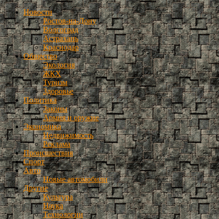
Новости
Ростов-на-Дону
Волгоград
Астрахань
Краснодар
Общество
Экология
ЖКХ
Туризм
Здоровье
Политика
Законы
Армия и оружие
Экономика
Недвижимость
Реклама
Происшествия
Спорт
Авто
Новые автомобили
Другие
Культура
Наука
Технологии