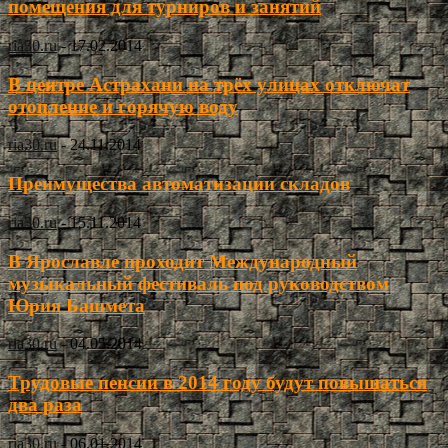
помещения для турниров и занятий
ria30.ru
-
17.02.2014
В центре Астрахани на трёх улицах отключат
отопление и горячую воду
ria30.ru
-
24.11.2014
Преимущества автоматизации складов
ria30.ru
-
15.11.2014
В Ярославле проходит Международный
музыкальный фестиваль под руководством
Юрия Башмета
ria30.ru
-
04.05.2014
Трудовые пенсии в 2014 году будут повышаться
два раза
ria30.ru
-
06.01.2014