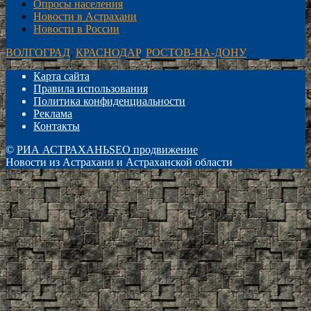
Опросы населения
Новости в Астрахани
Новости в России
ВОЛГОГРАД
,
КРАСНОДАР
,
РОСТОВ-НА-ДОНУ
Карта сайта
Правила использования
Политика конфиденциальности
Реклама
Контакты
©
РИА АСТРАХАНЬ
SEO продвижение
Новости из Астрахани и Астраханской области