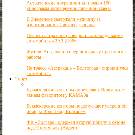
Астраханские пограничники изъяли 150
килограмм запрещенной табачной смеси
В Знаменске задержали мужчину за
изнасилование 7-летней девочки
Пьяный астраханец совершил опрокидывание
автомобиля «ВАЗ 2106»
Житель Астрахани совершил кражу при поиске
работы
На трассе «Астрахань – Волгоград» опрокинулся
автомобиль
Спорт
Букмекерские конторы определяют Волгарь не
явным фаворитом у КАМАЗа
Букмекерские конторы не допускают уверенной
победы Волги над Волгарем
ФК «Волгарь» одержал вторую победу в сезоне
над «Тюменью» (Видео)