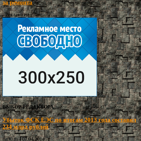
за ремонта
- Реклама на сайте -
ВЫБОР РЕДАКТОРА
Убыток ФСК ЕЭС по итогам 2013 года составил
234 млрд рублей
ria30.ru
-
07.04.2014