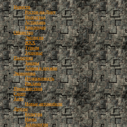
Новости
Ростов-на-Дону
Волгоград
Астрахань
Краснодар
Общество
Экология
ЖКХ
Туризм
Здоровье
Политика
Законы
Армия и оружие
Экономика
Недвижимость
Реклама
Происшествия
Спорт
Авто
Новые автомобили
Другие
Культура
Наука
Технологии