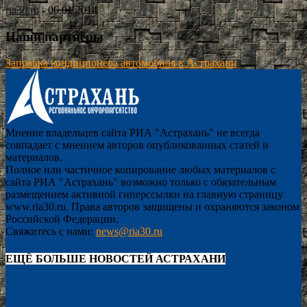
ria30.ru
-
06.01.2014
Наши партнёры
Заправка кондиционера автомобиля в Астрахани
Мнение владельцев сайта РИА "Астрахань" не всегда
совпадает с мнением авторов опубликованных статей и
материалов.
Полное или частичное копирование любых материалов с
сайта РИА "Астрахань" возможно только с обязательным
размещением активной гиперссылки на главную страницу
www.ria30.ru. Права авторов защищены и охраняются законом
Российской Федерации.
Свяжитесь с нами:
news@ria30.ru
ЕЩЁ БОЛЬШЕ НОВОСТЕЙ АСТРАХАНИ