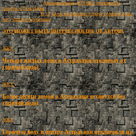
Предыдущая статья
Авиакомпания «ЮТэйр» прекратила
полеты в Тель-Авив
Следующая статья
В 17 часов возобновят подачу горячей воды
на 5 улицах Астрахани
ЭТО МОЖЕТ БЫТЬ ИНТЕРЕСНО
ЕЩЕ ОТ АВТОРА
ЖКХ
Четыре жилых дома в Астрахани отключат от
горячей воды
ЖКХ
Более десяти домов в Астрахани останутся без
горячей воды
ЖКХ
Горячую воду в центре Астрахани отключили из-