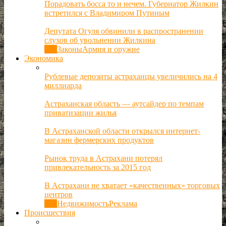
Порадовать босса то и нечем. Губернатор Жилкин
встретился с Владимиром Путиным
Депутата Огуля обвинили в распространении
слухов об увольнении Жилкина
Все
Законы
Армия и оружие
Экономика
Рублевые депозиты астраханцы увеличились на 4
миллиарда
Астраханская область — аутсайдер по темпам
приватизации жилья
В Астраханской области открылся интернет-
магазин фермерских продуктов
Рынок труда в Астрахани потерял
привлекательность за 2015 год
В Астрахани не хватает «качественных» торговых
центров
Все
Недвижимость
Реклама
Происшествия