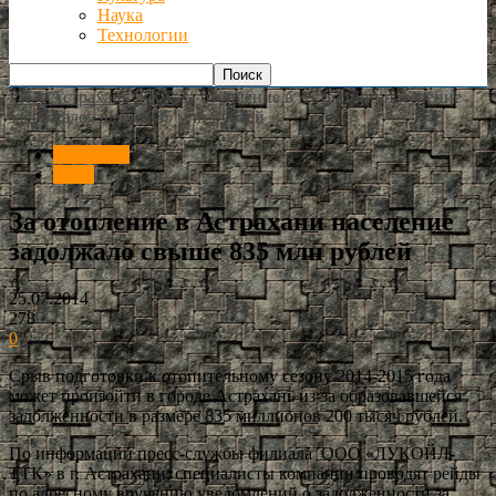
Наука
Технологии
РИА Астрахань
ЖКХ
За отопление в Астрахани население
задолжало свыше 835 млн рублей
Общество
ЖКХ
За отопление в Астрахани население
задолжало свыше 835 млн рублей
25.07.2014
278
0
Срыв подготовки к отопительному сезону 2014-2015 года
может произойти в городе Астрахань из-за образовавшейся
задолженности в размере 835 миллионов 200 тысяч рублей.
По информации пресс-службы филиала ООО «ЛУКОЙЛ-
ТТК» в г. Астрахани, специалисты компании проводят рейды
по адресному вручению уведомлений о задолженности за