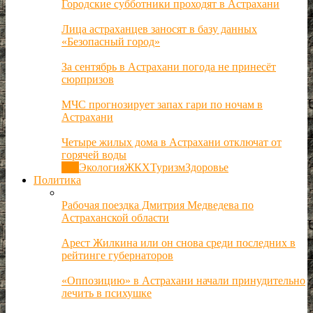
Городские субботники проходят в Астрахани
Лица астраханцев заносят в базу данных
«Безопасный город»
За сентябрь в Астрахани погода не принесёт
сюрпризов
МЧС прогнозирует запах гари по ночам в
Астрахани
Четыре жилых дома в Астрахани отключат от
горячей воды
Все
Экология
ЖКХ
Туризм
Здоровье
Политика
Рабочая поездка Дмитрия Медведева по
Астраханской области
Арест Жилкина или он снова среди последних в
рейтинге губернаторов
«Оппозицию» в Астрахани начали принудительно
лечить в психушке