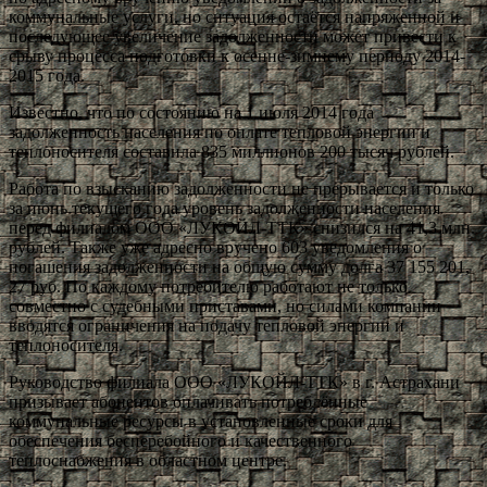
коммунальные услуги, но ситуация остаётся напряженной и
последующее увеличение задолженности может привести к
срыву процесса подготовки к осенне-зимнему периоду 2014-
2015 года.
Известно, что по состоянию на 1 июля 2014 года
задолженность населения по оплате тепловой энергии и
теплоносителя составила 835 миллионов 200 тысяч рублей.
Работа по взысканию задолженности не прерывается и только
за июнь текущего года уровень задолженности населения
перед филиалом ООО «ЛУКОЙЛ-ТТК» снизился на 41,3 млн.
рублей. Также уже адресно вручено 603 уведомления о
погашения задолженности на общую сумму долга 37 155 201,
27 руб. По каждому потребителю работают не только
совместно с судебными приставами, но силами компании
вводятся ограничения на подачу тепловой энергии и
теплоносителя.
Руководство филиала ООО «ЛУКОЙЛ-ТТК» в г. Астрахани
призывает абонентов оплачивать потреблённые
коммунальные ресурсы в установленные сроки для
обеспечения бесперебойного и качественного
теплоснабжения в областном центре.