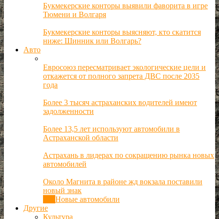
Букмекерские конторы выявили фаворита в игре
Тюмени и Волгаря
Букмекерские конторы выясняют, кто скатится
ниже: Шинник или Волгарь?
Авто
Евросоюз пересматривает экологические цели и
откажется от полного запрета ДВС после 2035
года
Более 3 тысяч астраханских водителей имеют
задолженности
Более 13,5 лет используют автомобили в
Астраханской области
Астрахань в лидерах по сокращению рынка новых
автомобилей
Около Магнита в районе жд вокзала поставили
новый знак
Все
Новые автомобили
Другие
Культура