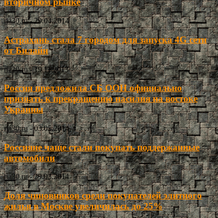
вторичном рынке
ria30.ru
-
29.04.2014
Астрахань стала 7 городом для запуска 4G сети
от Билайн
ria30.ru
-
19.11.2013
Россия предложила СБ ООН официально
призвать к прекращению насилия на востоке
Украины
ria30.ru
-
03.05.2014
Россияне чаще стали покупать поддержанные
автомобили
ria30.ru
-
29.03.2014
Доля чиновников среди покупателей элитного
жилья в Москве увеличилась до 25%