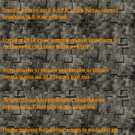
Ущерб отделу шуб в ТРК «Три Кота» может
превысить 8 млн рублей
ria30.ru
-
21.07.2015
С июня 2014 года минимальная зарплата в
Астрахани составит 6500 рублей
ria30.ru
-
02.04.2014
Астраханец угрожая кирпичом ограбил
почтальона на 313 тысяч рублей
ria30.ru
-
15.12.2014
Астраханских чиновников необходимо
пересадить с иномарок на лошадей
ria30.ru
-
18.01.2016
Новостройки Королева дешевле квартир на