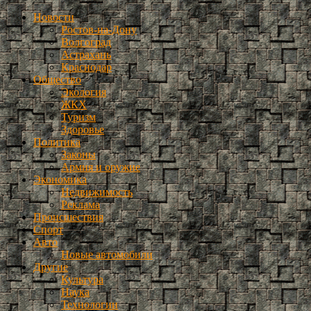
Новости
Ростов-на-Дону
Волгоград
Астрахань
Краснодар
Общество
Экология
ЖКХ
Туризм
Здоровье
Политика
Законы
Армия и оружие
Экономика
Недвижимость
Реклама
Происшествия
Спорт
Авто
Новые автомобили
Другие
Культура
Наука
Технологии