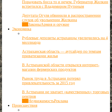
Порадовать босса то и нечем. Губернатор Жилкин
встретился с Владимиром Путиным
Депутата Огуля обвинили в распространении
слухов об увольнении Жилкина
Все
Законы
Армия и оружие
Экономика
Рублевые депозиты астраханцы увеличились на 4
миллиарда
Астраханская область — аутсайдер по темпам
приватизации жилья
В Астраханской области открылся интернет-
магазин фермерских продуктов
Рынок труда в Астрахани потерял
привлекательность за 2015 год
В Астрахани не хватает «качественных» торговых
центров
Все
Недвижимость
Реклама
Происшествия