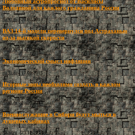
Любовный астропрогноз от Василисы
Володиной для каждого гражданина России
ria30.ru
-
29.07.2013
ВАЗ 14-й модели перевернулся под Астраханью
из-за высокой скорости
ria30.ru
-
14.03.2014
Экономический смысл инфляции
ria30.ru
-
17.01.2015
Игорные зоны необходимо создать в каждом
регионе России
ria30.ru
-
26.10.2014
Военнослужащие в Сибири будут мыться в
душевых кабинах
ria30.ru
-
25.12.2013