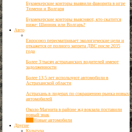
Букмекерские конторы выявили фаворита в игре
Тюмени и Волгаря
Букмекерские конторы выясняют, кто скатится
ниже: Шинник или Волгарь?
Авто
Евросоюз пересматривает экологические цели и
откажется от полного запрета ДВС после 2035
года
Более 3 тысяч астраханских водителей имеют
задолженности
Более 13,5 лет используют автомобили в
Астраханской области
Астрахань в лидерах по сокращению рынка новых
автомобилей
Около Магнита в районе жд вокзала поставили
новый знак
Все
Новые автомобили
Другие
Культура