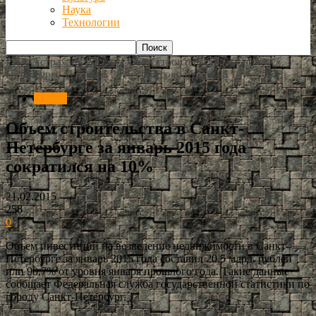
Наука
Технологии
РИА Астрахань
Россия
Объем строительства в Санкт-
Петербурге за январь 2015 года сократился на 10%
Россия
Объем строительства в Санкт-
Петербурге за январь 2015 года
сократился на 10%
21.02.2015
258
0
Объем инвестиций на возведение недвижимости в Санкт-
Петербурге за январь 2015 года составил 20,5 млрд. рублей
или 90,7% от уровня января прошлого года. Такие данные
сообщает Федеральная служба государственной статистики по
городу Санкт-Петербург.