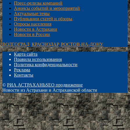
Пресс-релизы компаний
Анонсы событий и мероприятий
Актуальные темы
Публикации статей и обзоры
Опросы населения
Новости в Астрахани
Новости в России
ВОЛГОГРАД
,
КРАСНОДАР
,
РОСТОВ-НА-ДОНУ
Карта сайта
Правила использования
Политика конфиденциальности
Реклама
Контакты
©
РИА АСТРАХАНЬ
SEO продвижение
Новости из Астрахани и Астраханской области