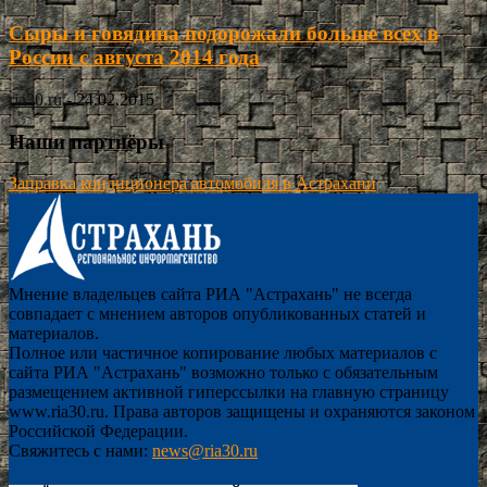
Сыры и говядина подорожали больше всех в
России с августа 2014 года
ria30.ru
-
24.02.2015
Наши партнёры
Заправка кондиционера автомобиля в Астрахани
Мнение владельцев сайта РИА "Астрахань" не всегда
совпадает с мнением авторов опубликованных статей и
материалов.
Полное или частичное копирование любых материалов с
сайта РИА "Астрахань" возможно только с обязательным
размещением активной гиперссылки на главную страницу
www.ria30.ru. Права авторов защищены и охраняются законом
Российской Федерации.
Свяжитесь с нами:
news@ria30.ru