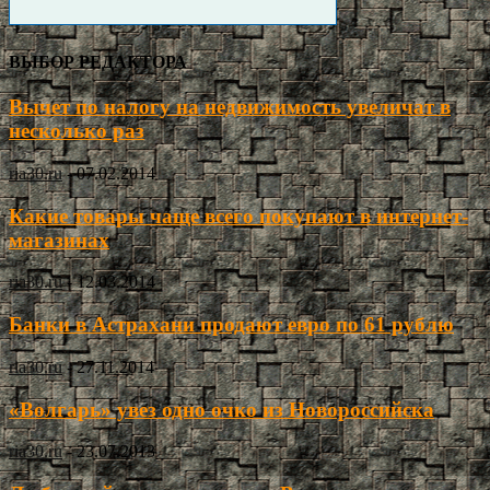
ВЫБОР РЕДАКТОРА
Вычет по налогу на недвижимость увеличат в
несколько раз
ria30.ru
-
07.02.2014
Какие товары чаще всего покупают в интернет-
магазинах
ria30.ru
-
12.03.2014
Банки в Астрахани продают евро по 61 рублю
ria30.ru
-
27.11.2014
«Волгарь» увез одно очко из Новороссийска
ria30.ru
-
23.07.2013