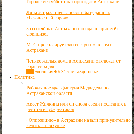
Городские субботники проходят в Астрахани
Лица астраханцев заносят в базу данных
«Безопасный город»
За сентябрь в Астрахани погода не принесёт
сюрпризов
МЧС прогнозирует запах гари по ночам в
Астрахани
Четыре жилых дома в Астрахани отключат от
горячей воды
Все
Экология
ЖКХ
Туризм
Здоровье
Политика
Рабочая поездка Дмитрия Медведева по
Астраханской области
Арест Жилкина или он снова среди последних в
рейтинге губернаторов
«Оппозицию» в Астрахани начали принудительно
лечить в психушке