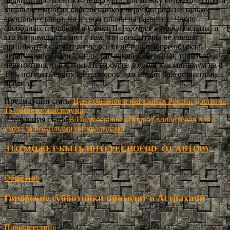
недвижимости Санкт-Петербурга, поскольку снижение спроса
заставляет многих собственников пересмотреть не только
арендные ставки, но и свои планы на развитие. Число
свободных площадей в Санкт-Петербурге возросло в разы, и
это напрямую связано с тем, что арендаторы не спешат
принимать окончательное решение при выборе объекта
недвижимости для аренды. До конца года рынок торговой
недвижимости в Санкт-Петербурге должен как минимум на 8-
10% потерять своих арендаторов, это самый благоприятный
прогноз.
Предыдущая статья
Цена бананов в магазинах России достигла
15-летнего максимума
Следующая статья
В Подмосковье обучают волонтёров для
ухода за пожилыми и инвалидами
ЭТО МОЖЕТ БЫТЬ ИНТЕРЕСНО
ЕЩЕ ОТ АВТОРА
Общество
Городские субботники проходят в Астрахани
Происшествия