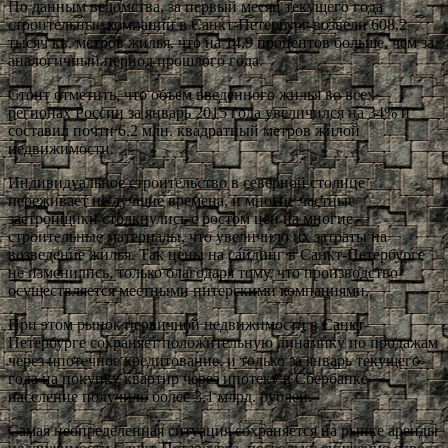
По данным ведомства, за первый месяц текущего года
строительные компании в Санкт-Петербург возвели 608,2
тысяч кв. метров жилья, что на 14,9 процентов больше, чем за
аналогичный период прошлого года.
Стоит отметить, что объем введенного жилья во всех
регионах России за январь 2015 года увеличился на 34% и
составил почти 6,2 млн. квадратный метров жилой
недвижимости.
Индивидуальное строительство в северной столице
переживает не лучшие времена, и многие частные
застройщики столкнулись с ростом цен на многие
строительные материалы, что увеличило их затраты на
возведение жилья. Так цены на сайдинг в Санкт-Петербурге
не изменились, только благодаря тому, что производство
осуществляется местными питерскими компаниями.
При этом рынок первичной недвижимости в Санкт-
Петербурге сохраняет положительную динамику по продажам
через ипотечное кредитование, и только за январь текущего
года на покупку квартир через ипотеку в Сбербанке
население получило более 3,1 млрд. рублей.
Самая неопределенная ситуация сохраняется на рынке аренды