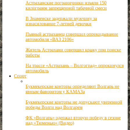
Астраханские пограничники изъяли 150
килограмм запрещенной табачной смеси
В Знаменске задержали мужчину за
изнасилование 7-летней девочки
Пьяный астраханец совершил опрокидывание
автомобиля «ВАЗ 2106»
Житель Астрахани совершил кражу при поиске
работы
На трассе «Астрахань – Волгоград» опрокинулся
автомобиль
Спорт
Букмекерские конторы определяют Волгарь не
явным фаворитом у КАМАЗа
Букмекерские конторы не допускают уверенной
победы Волги над Волгарем
ФК «Волгарь» одержал вторую победу в сезоне
над «Тюменью» (Видео)