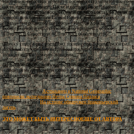
Напомним, страстная неделя — последняя седмица Великого
поста, предшествующая Пасхе и следующая за Неделей
цветоносной (шестое воскресенье Великого поста), во время
которой вспоминаются Тайная Вечеря, предание на суд,
страдания и распятие, погребение Иисуса Христа.
Богослужению в страстную неделю придается особое
значение. В Страстную неделю пост особенно строг.
Оценку ущерба ещё предстоит произвести. В храме разбиты
несколько стеклянных витрин содержащих украшения и
взломан ящик с пожертвованиями.
По данному факту возбуждено уголовное дело. Следствие
находится на личном контроле у начальника УМВД по
Астраханской области генерал-майора полиции Григория
Кулика.
Предыдущая статья
Астраханец и National Geographic
повторили экспедицию Петра Симона Палласа
Следующая статья
На острове обнаружен браконьерский
лагерь
ЭТО МОЖЕТ БЫТЬ ИНТЕРЕСНО
ЕЩЕ ОТ АВТОРА