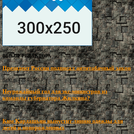
ВЫБОР РЕДАКТОРА
Президент России подписал антитабачный закон
ria30.ru
-
25.02.2013
Неурожайный год для экс-министров из
команды губернатора Жилкина?
ria30.ru
-
18.09.2015
Ким Кардашьян выпустит линию одежды для
детей и новорожденных