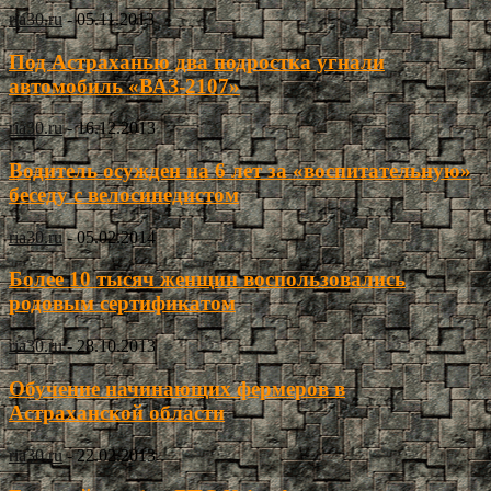
ria30.ru
-
05.11.2013
Под Астраханью два подростка угнали
автомобиль «ВАЗ-2107»
ria30.ru
-
16.12.2013
Водитель осужден на 6 лет за «воспитательную»
беседу с велосипедистом
ria30.ru
-
05.02.2014
Более 10 тысяч женщин воспользовались
родовым сертификатом
ria30.ru
-
28.10.2013
Обучение начинающих фермеров в
Астраханской области
ria30.ru
-
22.02.2013