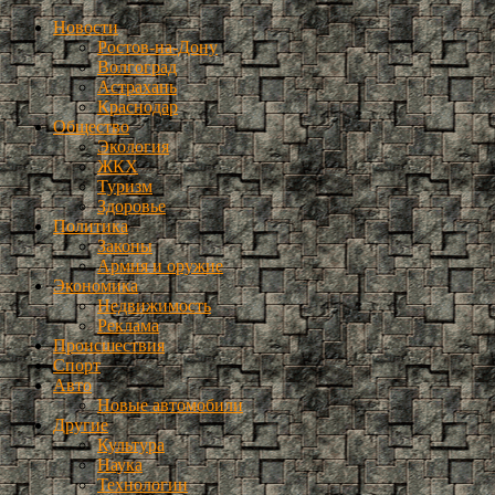
Новости
Ростов-на-Дону
Волгоград
Астрахань
Краснодар
Общество
Экология
ЖКХ
Туризм
Здоровье
Политика
Законы
Армия и оружие
Экономика
Недвижимость
Реклама
Происшествия
Спорт
Авто
Новые автомобили
Другие
Культура
Наука
Технологии