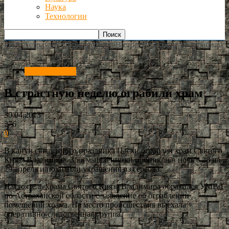
Наука
Технологии
РИА Астрахань
Происшествия
В страстную неделю ограбили
храм
Происшествия
В страстную неделю ограбили храм
30.04.2013
276
0
В канун священного праздника Пасхи ограблен храм Святого
Князя Владимира. Злоумышленники проникли в ночь с 28 на
29 апреля и похитили украшения из серебра.
Настоятель храма Святого Князя Владимира обратился УМВД
по Астраханской области с заявление об ограблении
помещений храма. На место происшествия выехала
оперативно-следственная группа.