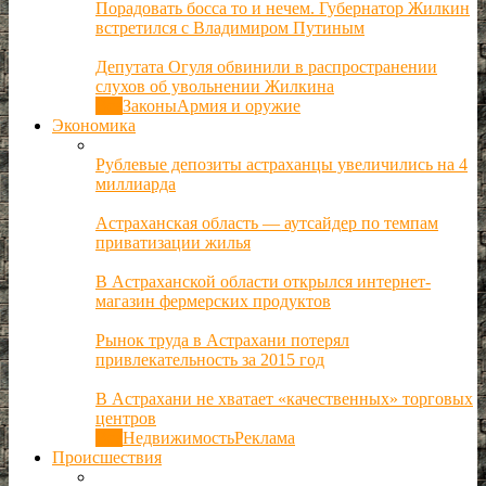
Порадовать босса то и нечем. Губернатор Жилкин
встретился с Владимиром Путиным
Депутата Огуля обвинили в распространении
слухов об увольнении Жилкина
Все
Законы
Армия и оружие
Экономика
Рублевые депозиты астраханцы увеличились на 4
миллиарда
Астраханская область — аутсайдер по темпам
приватизации жилья
В Астраханской области открылся интернет-
магазин фермерских продуктов
Рынок труда в Астрахани потерял
привлекательность за 2015 год
В Астрахани не хватает «качественных» торговых
центров
Все
Недвижимость
Реклама
Происшествия