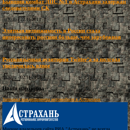
Бывший комбат ДПС №1 в Астрахани задержан
следователями СК
ria30.ru
-
22.11.2013
Элитная недвижимость в России стала
интересовать россиян больше, чем зарубежная
ria30.ru
-
30.08.2014
Русскоязычная аудитория Twitter’а за полгода
увеличилась вдвое
ria30.ru
-
02.11.2013
Наши партнёры
Заправка кондиционера автомобиля в Астрахани
Мнение владельцев сайта РИА "Астрахань" не всегда