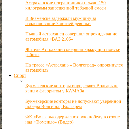
Астраханские пограничники изъяли 150
килограмм запрещенной табачной смеси
В Знаменске задержали мужчину за
изнасилование 7-летней девочки
Пьяный астраханец совершил опрокидывание
автомобиля «ВАЗ 2106»
Житель Астрахани совершил кражу при поиске
работы
На трассе «Астрахань – Волгоград» опрокинулся
автомобиль
Спорт
Букмекерские конторы определяют Волгарь не
явным фаворитом у КАМАЗа
Букмекерские конторы не допускают уверенной
победы Волги над Волгарем
ФК «Волгарь» одержал вторую победу в сезоне
над «Тюменью» (Видео)