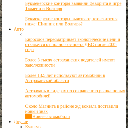
Букмекерские конторы выявили фаворита в игре
Тюмени и Волгаря
Букмекерские конторы выясняют, кто скатится
ниже: Шинник или Волгарь?
Авто
Евросоюз пересматривает экологические цели и
откажется от полного запрета ДВС после 2035
года
Более 3 тысяч астраханских водителей имеют
задолженности
Более 13,5 лет используют автомобили в
Астраханской области
Астрахань в лидерах по сокращению рынка новых
автомобилей
Около Магнита в районе жд вокзала поставили
новый знак
Все
Новые автомобили
Другие
Культура