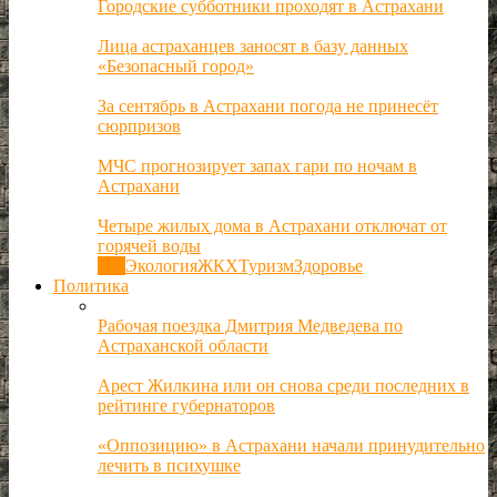
Городские субботники проходят в Астрахани
Лица астраханцев заносят в базу данных
«Безопасный город»
За сентябрь в Астрахани погода не принесёт
сюрпризов
МЧС прогнозирует запах гари по ночам в
Астрахани
Четыре жилых дома в Астрахани отключат от
горячей воды
Все
Экология
ЖКХ
Туризм
Здоровье
Политика
Рабочая поездка Дмитрия Медведева по
Астраханской области
Арест Жилкина или он снова среди последних в
рейтинге губернаторов
«Оппозицию» в Астрахани начали принудительно
лечить в психушке