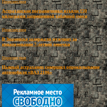
Происшествия
Астраханские пограничники изъяли 150
килограмм запрещенной табачной смеси
Происшествия
В Знаменске задержали мужчину за
изнасилование 7-летней девочки
Происшествия
Пьяный астраханец совершил опрокидывание
автомобиля «ВАЗ 2106»
- Реклама на сайте -