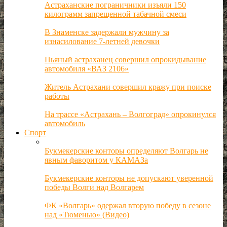
Астраханские пограничники изъяли 150
килограмм запрещенной табачной смеси
В Знаменске задержали мужчину за
изнасилование 7-летней девочки
Пьяный астраханец совершил опрокидывание
автомобиля «ВАЗ 2106»
Житель Астрахани совершил кражу при поиске
работы
На трассе «Астрахань – Волгоград» опрокинулся
автомобиль
Спорт
Букмекерские конторы определяют Волгарь не
явным фаворитом у КАМАЗа
Букмекерские конторы не допускают уверенной
победы Волги над Волгарем
ФК «Волгарь» одержал вторую победу в сезоне
над «Тюменью» (Видео)