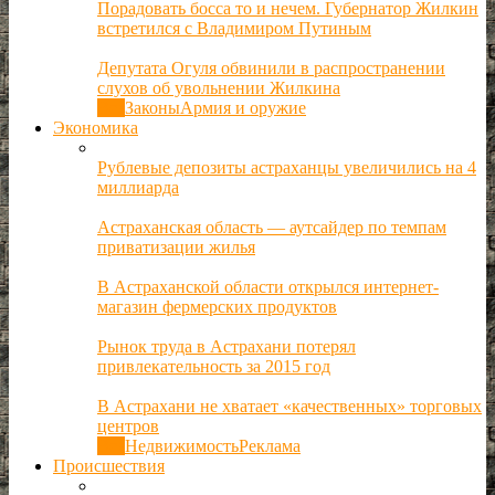
Порадовать босса то и нечем. Губернатор Жилкин
встретился с Владимиром Путиным
Депутата Огуля обвинили в распространении
слухов об увольнении Жилкина
Все
Законы
Армия и оружие
Экономика
Рублевые депозиты астраханцы увеличились на 4
миллиарда
Астраханская область — аутсайдер по темпам
приватизации жилья
В Астраханской области открылся интернет-
магазин фермерских продуктов
Рынок труда в Астрахани потерял
привлекательность за 2015 год
В Астрахани не хватает «качественных» торговых
центров
Все
Недвижимость
Реклама
Происшествия