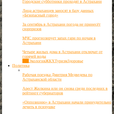
Городские субботники проходят в Астрахани
Лица астраханцев заносят в базу данных
«Безопасный город»
За сентябрь в Астрахани погода не принесёт
сюрпризов
МЧС прогнозирует запах гари по ночам в
Астрахани
Четыре жилых дома в Астрахани отключат от
горячей воды
Все
Экология
ЖКХ
Туризм
Здоровье
Политика
Рабочая поездка Дмитрия Медведева по
Астраханской области
Арест Жилкина или он снова среди последних в
рейтинге губернаторов
«Оппозицию» в Астрахани начали принудительно
лечить в психушке