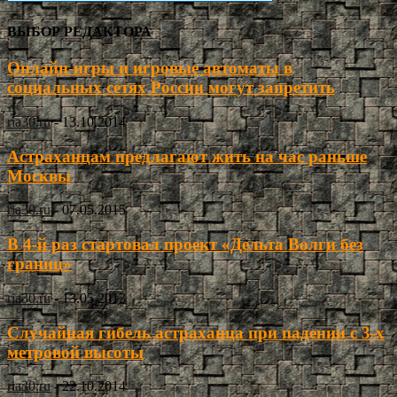
ВЫБОР РЕДАКТОРА
Онлайн-игры и игровые автоматы в
социальных сетях России могут запретить
ria30.ru
-
13.10.2014
Астраханцам предлагают жить на час раньше
Москвы
ria30.ru
-
07.05.2015
В 4-й раз стартовал проект «Дельта Волги без
границ»
ria30.ru
-
13.05.2013
Случайная гибель астраханца при падении с 3-х
метровой высоты
ria30.ru
-
22.10.2014