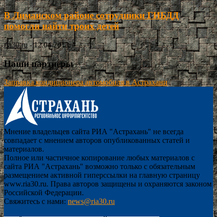
В Лиманском районе сотрудники ГИБДД
помогли найти троих детей
ria30.ru
-
12.04.2013
Наши партнёры
Заправка кондиционера автомобиля в Астрахани
Мнение владельцев сайта РИА "Астрахань" не всегда
совпадает с мнением авторов опубликованных статей и
материалов.
Полное или частичное копирование любых материалов с
сайта РИА "Астрахань" возможно только с обязательным
размещением активной гиперссылки на главную страницу
www.ria30.ru. Права авторов защищены и охраняются законом
Российской Федерации.
Свяжитесь с нами:
news@ria30.ru