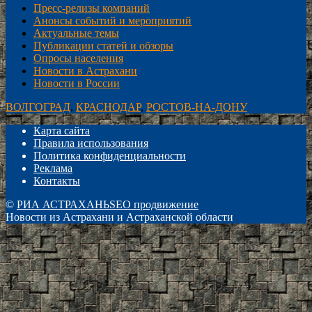
Пресс-релизы компаний
Анонсы событий и мероприятий
Актуальные темы
Публикации статей и обзоры
Опросы населения
Новости в Астрахани
Новости в России
ВОЛГОГРАД
,
КРАСНОДАР
,
РОСТОВ-НА-ДОНУ
Карта сайта
Правила использования
Политика конфиденциальности
Реклама
Контакты
©
РИА АСТРАХАНЬ
SEO продвижение
Новости из Астрахани и Астраханской области