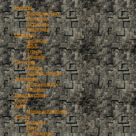
Новости
Ростов-на-Дону
Волгоград
Астрахань
Краснодар
Общество
Экология
ЖКХ
Туризм
Здоровье
Политика
Законы
Армия и оружие
Экономика
Недвижимость
Реклама
Происшествия
Спорт
Авто
Новые автомобили
Другие
Культура
Наука
Технологии