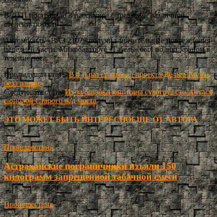
В ДТП пострадало 3 пассажира с травмами различной
степени тяжести.
Автомобиль «ВАЗ 2107» получил значительные повреждения
передней части. Микроавтобус «Газель» был поднят краном в
течение часа.
Предыдущая статья
В 4-й раз стартовал проект «Дельта Волги
без границ»
Следующая статья
Из-за ошибки капитана сухогруз столкнулся
с опорой Старого ж/д моста
ЭТО МОЖЕТ БЫТЬ ИНТЕРЕСНО
ЕЩЕ ОТ АВТОРА
Происшествия
Астраханские пограничники изъяли 150
килограмм запрещенной табачной смеси
Происшествия