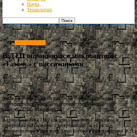
Наука
Технологии
РИА Астрахань
Происшествия
В ДТП опрокинулся
микроавтобус «Газель» с пассажирами
Происшествия
В ДТП опрокинулся микроавтобус
«Газель» с пассажирами
13.05.2013
268
0
9 мая в районе 22 часов в ДТП на одном из сложных
перекрестков в Астрахани опрокинулся микроавтобус
«Газель» с пассажирами.
Автомобиль ВАЗ 2107 следовал по улице Савушкина и
совершил столкновение с микроавтобусом «Газель»,
поворачивающем на улицу Анри Барбюса в направлении Ж.Д.
Вокзала.