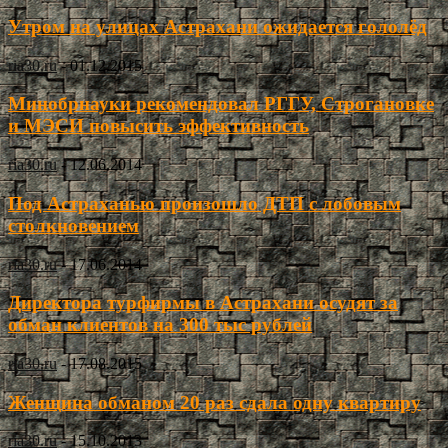
Утром на улицах Астрахани ожидается гололёд
ria30.ru
-
01.12.2015
Минобрнауки рекомендовал РГГУ, Строгановке
и МЭСИ повысить эффективность
ria30.ru
-
12.06.2014
Под Астраханью произошло ДТП с лобовым
столкновением
ria30.ru
-
17.06.2014
Директора турфирмы в Астрахани осудят за
обман клиентов на 300 тыс рублей
ria30.ru
-
17.08.2015
Женщина обманом 20 раз сдала одну квартиру
ria30.ru
-
15.10.2013