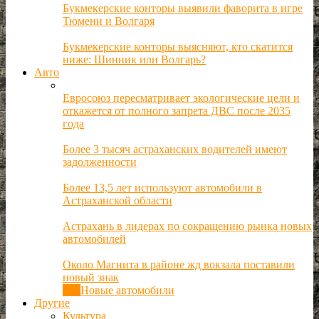
Букмекерские конторы выявили фаворита в игре
Тюмени и Волгаря
Букмекерские конторы выясняют, кто скатится
ниже: Шинник или Волгарь?
Авто
Евросоюз пересматривает экологические цели и
откажется от полного запрета ДВС после 2035
года
Более 3 тысяч астраханских водителей имеют
задолженности
Более 13,5 лет используют автомобили в
Астраханской области
Астрахань в лидерах по сокращению рынка новых
автомобилей
Около Магнита в районе жд вокзала поставили
новый знак
Все
Новые автомобили
Другие
Культура