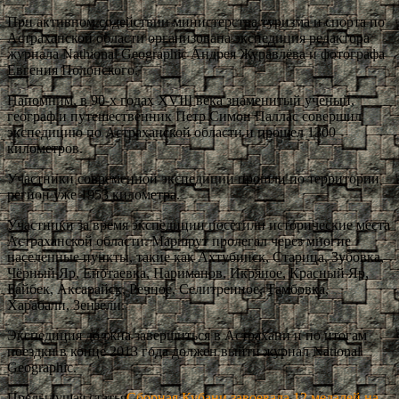
При активном содействии министерства туризма и спорта по
Астраханской области организована экспедиция редактора
журнала Nathional Geographic Андрея Журавлёва и фотографа
Евгения Полонского.
Напомним, в 90-х годах XVIII века знаменитый ученый,
географ и путешественник Петр Симон Паллас совершил
экспедицию по Астраханской области и прошел 1300
километров.
Участники современной экспедиции прошли по территории
регион уже 1953 километра.
Участники за время экспедиции посетили исторические места
Астраханской области. Маршрут пролегал через многие
населенные пункты, такие как Ахтубинск, Старица, Зубовка,
Чёрный Яр, Енотаевка, Нариманов, Икряное, Красный Яр,
Байбек, Аксарайск, Речное, Селитренное, Тамбовка,
Харабали, Зензели.
Экспедиция должна завершиться в Астрахани и по итогам
поездки в конце 2013 года должен выйти журнал National
Geographic.
Предыдущая статья
Сборная Кубани завоевала 12 медалей на