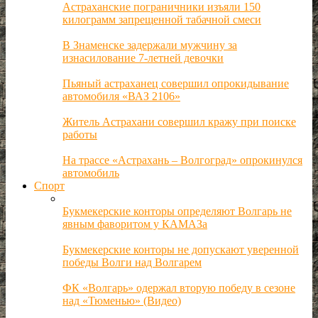
Астраханские пограничники изъяли 150
килограмм запрещенной табачной смеси
В Знаменске задержали мужчину за
изнасилование 7-летней девочки
Пьяный астраханец совершил опрокидывание
автомобиля «ВАЗ 2106»
Житель Астрахани совершил кражу при поиске
работы
На трассе «Астрахань – Волгоград» опрокинулся
автомобиль
Спорт
Букмекерские конторы определяют Волгарь не
явным фаворитом у КАМАЗа
Букмекерские конторы не допускают уверенной
победы Волги над Волгарем
ФК «Волгарь» одержал вторую победу в сезоне
над «Тюменью» (Видео)