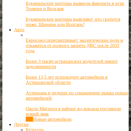
Букмекерские конторы выявили фаворита в игре
Тюмени и Волгаря
Букмекерские конторы выясняют, кто скатится
ниже: Шинник или Волгарь?
Авто
Евросоюз пересматривает экологические цели и
откажется от полного запрета ДВС после 2035
года
Более 3 тысяч астраханских водителей имеют
задолженности
Более 13,5 лет используют автомобили в
Астраханской области
Астрахань в лидерах по сокращению рынка новых
автомобилей
Около Магнита в районе жд вокзала поставили
новый знак
Все
Новые автомобили
Другие
Культура