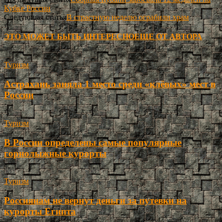
Кубке России
Следующая статья
В страстную неделю ограбили храм
ЭТО МОЖЕТ БЫТЬ ИНТЕРЕСНО
ЕЩЕ ОТ АВТОРА
Туризм
Астрахань заняла 1 место среди «клёвых» мест в
России
Туризм
В России определены самые популярные
горнолыжные курорты
Туризм
Россиянам не вернут деньги за путевки на
курорты Египта