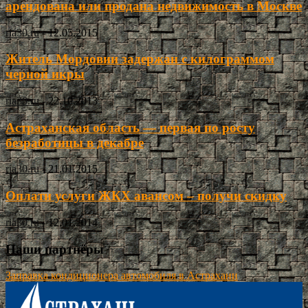
арендована или продана недвижимость в Москве
ria30.ru
-
12.05.2015
Житель Мордовии задержан с килограммом
черной икры
ria30.ru
-
22.10.2013
Астраханская область — первая по росту
безработицы в декабре
ria30.ru
-
21.01.2015
Оплати услуги ЖКХ авансом – получи скидку
ria30.ru
-
12.01.2014
Наши партнёры
Заправка кондиционера автомобиля в Астрахани