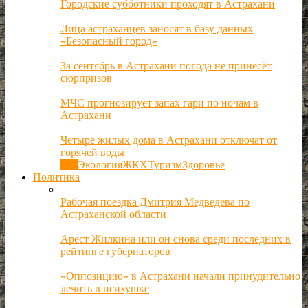
Городские субботники проходят в Астрахани
Лица астраханцев заносят в базу данных
«Безопасный город»
За сентябрь в Астрахани погода не принесёт
сюрпризов
МЧС прогнозирует запах гари по ночам в
Астрахани
Четыре жилых дома в Астрахани отключат от
горячей воды
Все
Экология
ЖКХ
Туризм
Здоровье
Политика
Рабочая поездка Дмитрия Медведева по
Астраханской области
Арест Жилкина или он снова среди последних в
рейтинге губернаторов
«Оппозицию» в Астрахани начали принудительно
лечить в психушке