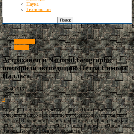
Наука
Технологии
РИА Астрахань
Туризм
Астраханец и National Geographic
повторили экспедицию Петра Симона Палласа
Общество
Туризм
Астраханец и National Geographic
повторили экспедицию Петра Симона
Палласа
30.04.2013
325
0
Почти 220 лета назад ученый-географ Петр Симон Паллас
совершил пешую экспедицию по территории Астраханской
области. В наши дни это повторили известный астраханский
фотограф-любитель Евгений Полонский и редактор журнала
National Geographic Андрей Журавлёв.