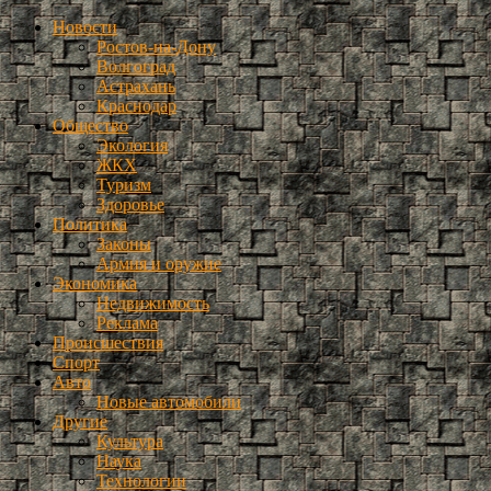
Новости
Ростов-на-Дону
Волгоград
Астрахань
Краснодар
Общество
Экология
ЖКХ
Туризм
Здоровье
Политика
Законы
Армия и оружие
Экономика
Недвижимость
Реклама
Происшествия
Спорт
Авто
Новые автомобили
Другие
Культура
Наука
Технологии