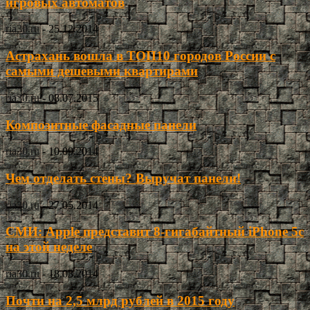
игровых автоматов
ria30.ru
-
25.12.2014
Астрахань вошла в ТОП10 городов России с
самыми дешевыми квартирами
ria30.ru
-
08.07.2015
Композитные фасадные панели
ria30.ru
-
10.09.2014
Чем отделать стены? Выручат панели!
ria30.ru
-
27.05.2014
СМИ: Apple представит 8-гигабайтный iPhone 5c
на этой неделе
ria30.ru
-
18.03.2014
Почти на 2,5 млрд рублей в 2015 году