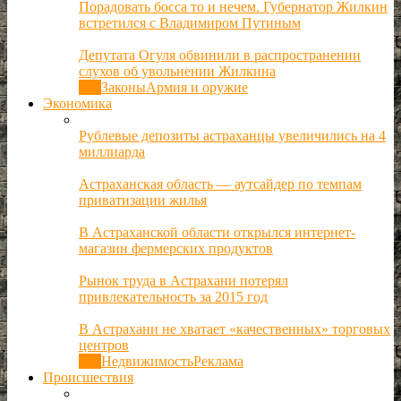
Порадовать босса то и нечем. Губернатор Жилкин
встретился с Владимиром Путиным
Депутата Огуля обвинили в распространении
слухов об увольнении Жилкина
Все
Законы
Армия и оружие
Экономика
Рублевые депозиты астраханцы увеличились на 4
миллиарда
Астраханская область — аутсайдер по темпам
приватизации жилья
В Астраханской области открылся интернет-
магазин фермерских продуктов
Рынок труда в Астрахани потерял
привлекательность за 2015 год
В Астрахани не хватает «качественных» торговых
центров
Все
Недвижимость
Реклама
Происшествия