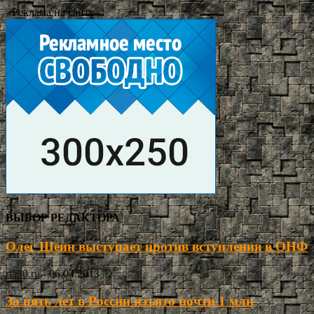
- Реклама на сайте -
ВЫБОР РЕДАКТОРА
Олег Шеин выступает против вступления в ОНФ
ria30.ru
-
06.04.2013
За пять лет в России изъято почти 1 млн