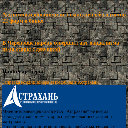
ria30.ru
-
19.10.2015
Астраханки обналичили 15 млн рублей со счетов
22 фирм в банке
ria30.ru
-
17.09.2015
В Череповце парень совершил акт вандализма
из-за ссоры с девушкой
ria30.ru
-
30.12.2013
Наши партнёры
Заправка кондиционера автомобиля в Астрахани
Мнение владельцев сайта РИА "Астрахань" не всегда
совпадает с мнением авторов опубликованных статей и
материалов.
Полное или частичное копирование любых материалов с