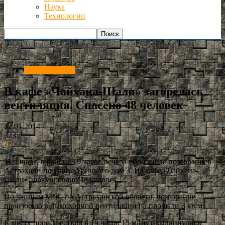
Наука
Технологии
РИА Астрахань
Происшествия
В кафе «Чайхана-Шали»
загорелась вентиляция. Спасено 48 человек
Происшествия
В кафе «Чайхана-Шали» загорелась
вентиляция. Спасено 48 человек
12.01.2014
323
0
11 января, в районе 19 часов вечера произошло возгораниев
Астрахани по улице Урицкого дом 3. Из кафе «Чайхана-
Шали» эвакуировано 48 человек.
По данным МЧС по Астраханской области, возгорание
произошло в дымоходной вентиляции на площади 3 кв.м.
К месту происшествия в 19 часов 15 минут выдвинулись