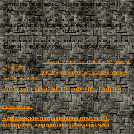
расчеты пожарных частей. Пожар ликвидирован через 13
минут.
В результате возгорания повреждена внутренняя отделка
кухни. Спасатели эвакуировали 48 человек из помещений
кафе. О пострадавших ничего не сообщается.
В общественном питании часто используются подставки для
бумажных стаканов, которые являются частью одноразовой
посуды.
Предыдущая статья
Состав олимпийской сборной РФ утвердят
23 января
Следующая статья
МЧС предупреждает астраханцев о тонком
льде на водоёмах
ЭТО МОЖЕТ БЫТЬ ИНТЕРЕСНО
ЕЩЕ ОТ АВТОРА
Происшествия
Астраханские пограничники изъяли 150
килограмм запрещенной табачной смеси