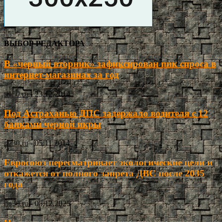
ВЫБОР РЕДАКТОРА
В «черный вторник» зафиксирован пик спроса в
интернет-магазинах за год
ria30.ru
-
23.12.2014
Под Астраханью ДПС задержало водителя с 12
банками черной икры
ria30.ru
-
05.11.2014
Евросоюз пересматривает экологические цели и
откажется от полного запрета ДВС после 2035
года
ria30.ru
-
05.12.2025