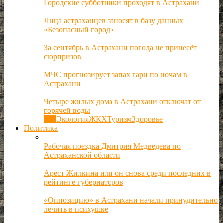
Городские субботники проходят в Астрахани
Лица астраханцев заносят в базу данных
«Безопасный город»
За сентябрь в Астрахани погода не принесёт
сюрпризов
МЧС прогнозирует запах гари по ночам в
Астрахани
Четыре жилых дома в Астрахани отключат от
горячей воды
Все
Экология
ЖКХ
Туризм
Здоровье
Политика
Рабочая поездка Дмитрия Медведева по
Астраханской области
Арест Жилкина или он снова среди последних в
рейтинге губернаторов
«Оппозицию» в Астрахани начали принудительно
лечить в психушке