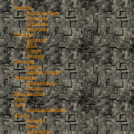
Новости
Ростов-на-Дону
Волгоград
Астрахань
Краснодар
Общество
Экология
ЖКХ
Туризм
Здоровье
Политика
Законы
Армия и оружие
Экономика
Недвижимость
Реклама
Происшествия
Спорт
Авто
Новые автомобили
Другие
Культура
Наука
Технологии