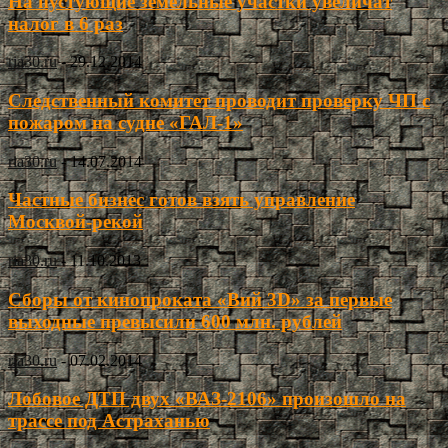
На пустующие земельные участки увеличат
налог в 6 раз
ria30.ru
-
29.12.2014
Следственный комитет проводит проверку ЧП с
пожаром на судне «ГАЛ-1»
ria30.ru
-
14.07.2014
Частные бизнес готов взять управление
Москвой-рекой
ria30.ru
-
11.10.2013
Сборы от кинопроката «Вий 3D» за первые
выходные превысили 600 млн. рублей
ria30.ru
-
07.02.2014
Лобовое ДТП двух «ВАЗ-2106» произошло на
трассе под Астраханью