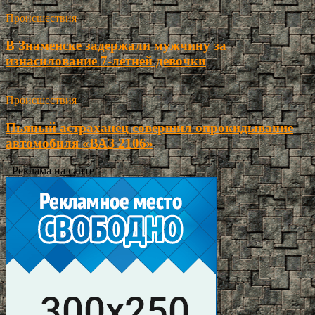
Происшествия
В Знаменске задержали мужчину за
изнасилование 7-летней девочки
Происшествия
Пьяный астраханец совершил опрокидывание
автомобиля «ВАЗ 2106»
- Реклама на сайте -