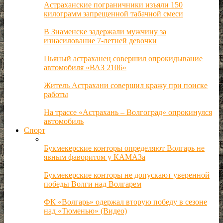
Астраханские пограничники изъяли 150
килограмм запрещенной табачной смеси
В Знаменске задержали мужчину за
изнасилование 7-летней девочки
Пьяный астраханец совершил опрокидывание
автомобиля «ВАЗ 2106»
Житель Астрахани совершил кражу при поиске
работы
На трассе «Астрахань – Волгоград» опрокинулся
автомобиль
Спорт
Букмекерские конторы определяют Волгарь не
явным фаворитом у КАМАЗа
Букмекерские конторы не допускают уверенной
победы Волги над Волгарем
ФК «Волгарь» одержал вторую победу в сезоне
над «Тюменью» (Видео)