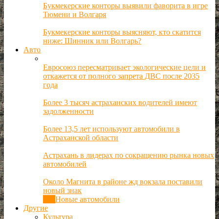
Букмекерские конторы выявили фаворита в игре
Тюмени и Волгаря
Букмекерские конторы выясняют, кто скатится
ниже: Шинник или Волгарь?
Авто
Евросоюз пересматривает экологические цели и
откажется от полного запрета ДВС после 2035
года
Более 3 тысяч астраханских водителей имеют
задолженности
Более 13,5 лет используют автомобили в
Астраханской области
Астрахань в лидерах по сокращению рынка новых
автомобилей
Около Магнита в районе жд вокзала поставили
новый знак
Все
Новые автомобили
Другие
Культура