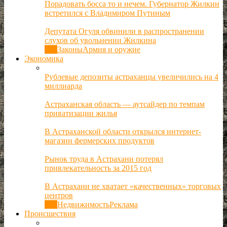
Порадовать босса то и нечем. Губернатор Жилкин
встретился с Владимиром Путиным
Депутата Огуля обвинили в распространении
слухов об увольнении Жилкина
Все
Законы
Армия и оружие
Экономика
Рублевые депозиты астраханцы увеличились на 4
миллиарда
Астраханская область — аутсайдер по темпам
приватизации жилья
В Астраханской области открылся интернет-
магазин фермерских продуктов
Рынок труда в Астрахани потерял
привлекательность за 2015 год
В Астрахани не хватает «качественных» торговых
центров
Все
Недвижимость
Реклама
Происшествия