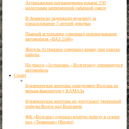
Астраханские пограничники изъяли 150
килограмм запрещенной табачной смеси
В Знаменске задержали мужчину за
изнасилование 7-летней девочки
Пьяный астраханец совершил опрокидывание
автомобиля «ВАЗ 2106»
Житель Астрахани совершил кражу при поиске
работы
На трассе «Астрахань – Волгоград» опрокинулся
автомобиль
Спорт
Букмекерские конторы определяют Волгарь не
явным фаворитом у КАМАЗа
Букмекерские конторы не допускают уверенной
победы Волги над Волгарем
ФК «Волгарь» одержал вторую победу в сезоне
над «Тюменью» (Видео)