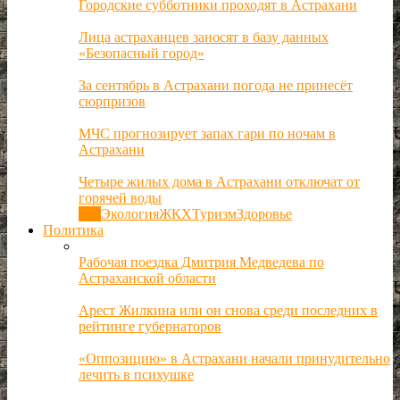
Городские субботники проходят в Астрахани
Лица астраханцев заносят в базу данных
«Безопасный город»
За сентябрь в Астрахани погода не принесёт
сюрпризов
МЧС прогнозирует запах гари по ночам в
Астрахани
Четыре жилых дома в Астрахани отключат от
горячей воды
Все
Экология
ЖКХ
Туризм
Здоровье
Политика
Рабочая поездка Дмитрия Медведева по
Астраханской области
Арест Жилкина или он снова среди последних в
рейтинге губернаторов
«Оппозицию» в Астрахани начали принудительно
лечить в психушке