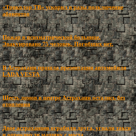
«Триколор ТВ» ускорил в разы подключение
абонентов
ria30.ru
-
24.07.2015
Пожар в психиатрической больнице.
Эвакуировано 75 человек. Погибших нет.
ria30.ru
-
16.01.2014
В Астрахани прошла презентация автомобиля
LADA VESTA
ria30.ru
-
27.12.2015
Шесть домов в центре Астрахани остались без
отопления
ria30.ru
-
26.02.2015
Двое астраханцев ограбили друга, угнали такси
и опрокинули машину с моста