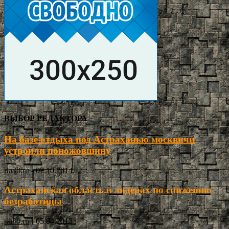
ВЫБОР РЕДАКТОРА
На базе отдыха под Астраханью москвичи
устроили поножовщину
ria30.ru
-
07.10.2014
Астраханская область в лидерах по снижению
безработицы
ria30.ru
-
05.04.2013