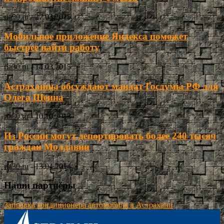
ria30.ru
-
27.03.2015
Мобильное приложение Яндекса поможет
быстрее найти работу
ria30.ru
-
14.03.2015
Астраханцы обсуждают мандат Госдумы РФ для
Олега Шеина
ria30.ru
-
10.10.2013
Из России могут депортировать более 240 тысяч
граждан Молдавии
ria30.ru
-
13.04.2014
Наши партнёры
Заправка кондиционера автомобиля в Астрахани