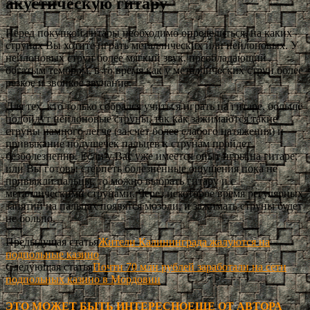
акустическую гитару
Перед покупкой гитары необходимо определиться, на каких
струнах Вы хотите играть металлических или нейлоновых. У
нейлоновых струн более мягкий звук, преобладающий
богатым тембром, в то время как у металлических струн более
резкое и звонкое звучание.
Для тех, кто только собрался учиться играть на гитаре, больше
подойдут нейлоновые струны, так как зажимаются такие
струны намного легче (за счет более слабого натяжения) и
привыкание подушечек пальцев к струнам пройдет
безболезненно. Если у Вас уже имеется опыт игры на гитаре,
или Вы готовы стерпеть болезненные ощущения пока не
привыкли пальцы, то можно выбрать гитару и с
металлическими струнами. Через некоторое время регулярных
занятий на пальцах появятся мозоли, и зажимать струны будет
не больно.
Предыдущая статья
Жители Калининграда жалуются на
подпольные казино
Следующая статья
Почти 70 млн рублей заработали на сети
подпольных казино в Мордовии
ЭТО МОЖЕТ БЫТЬ ИНТЕРЕСНО
ЕЩЕ ОТ АВТОРА