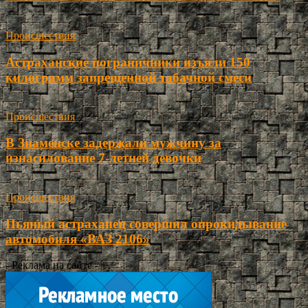
Происшествия
Астраханские пограничники изъяли 150
килограмм запрещенной табачной смеси
Происшествия
В Знаменске задержали мужчину за
изнасилование 7-летней девочки
Происшествия
Пьяный астраханец совершил опрокидывание
автомобиля «ВАЗ 2106»
- Реклама на сайте -