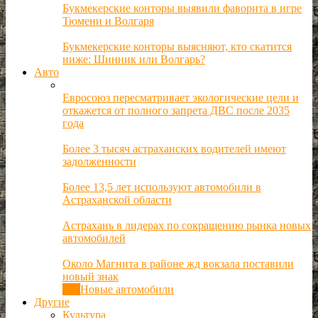
Букмекерские конторы выявили фаворита в игре
Тюмени и Волгаря
Букмекерские конторы выясняют, кто скатится
ниже: Шинник или Волгарь?
Авто
Евросоюз пересматривает экологические цели и
откажется от полного запрета ДВС после 2035
года
Более 3 тысяч астраханских водителей имеют
задолженности
Более 13,5 лет используют автомобили в
Астраханской области
Астрахань в лидерах по сокращению рынка новых
автомобилей
Около Магнита в районе жд вокзала поставили
новый знак
Все
Новые автомобили
Другие
Культура