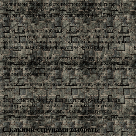
Полиция не сообщает о стоимости похищенной гитары, но
согласно данным на сайте ЗонаЗвука (точка) РУ, цены на
гитары в России в среднем составляют от 4 до 15 тысяч
рублей.
Как установили полицейские, мужчина распивал алкогольные
напитки со своим знакомым у себя дома, и после очередной
бутылки уснул. Когда проснулся, то не обнаружил в квартире
ни товарища, ни любимую акустическую гитару.
Информация с ориентировкой на знакомого поступила наряду
вневедомственной охраны, и вскоре мужчина, подходивший
под описание, был задержан. Им оказался 23-летний ранее не
судимый горожанин.
В настоящее время в отношении него возбуждено уголовное
дело.
Стоит отметить, что похищенная гитара уже побывала в
чужих руках, поскольку 23-летний астраханец успел её
подарить другому знакомому. Похищенную гитару
полицейские уже успели вернуть законному владельцу.
С какими струнами выбрать