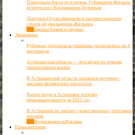
Порадовать босса то и нечем. Губернатор Жилкин
встретился с Владимиром Путиным
Депутата Огуля обвинили в распространении
слухов об увольнении Жилкина
Все
Законы
Армия и оружие
Экономика
Рублевые депозиты астраханцы увеличились на 4
миллиарда
Астраханская область — аутсайдер по темпам
приватизации жилья
В Астраханской области открылся интернет-
магазин фермерских продуктов
Рынок труда в Астрахани потерял
привлекательность за 2015 год
В Астрахани не хватает «качественных» торговых
центров
Все
Недвижимость
Реклама
Происшествия