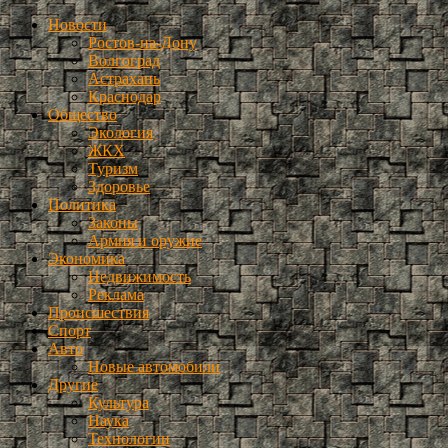
Новости
Ростов-на-Дону
Волгоград
Астрахань
Краснодар
Общество
Экология
ЖКХ
Туризм
Здоровье
Политика
Законы
Армия и оружие
Экономика
Недвижимость
Реклама
Происшествия
Спорт
Авто
Новые автомобили
Другие
Культура
Наука
Технологии