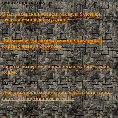
ВЫБОР РЕДАКТОРА
В Астраханской области утонула 9-летняя
девочка и молодой мужчина
ria30.ru
-
21.07.2014
Банки не будут автоматически блокировать
карты с января 2014 года
ria30.ru
-
26.12.2013
Советы экспертов по правильному кормлению
кошек
ria30.ru
-
24.04.2015
Информация о загрязнении воды в Астрахани
оказалась шуткой неизвестных
ria30.ru
-
08.11.2013