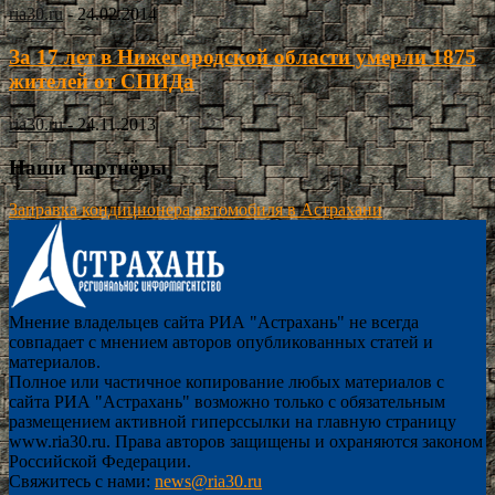
ria30.ru
-
24.02.2014
За 17 лет в Нижегородской области умерли 1875
жителей от СПИДа
ria30.ru
-
24.11.2013
Наши партнёры
Заправка кондиционера автомобиля в Астрахани
Мнение владельцев сайта РИА "Астрахань" не всегда
совпадает с мнением авторов опубликованных статей и
материалов.
Полное или частичное копирование любых материалов с
сайта РИА "Астрахань" возможно только с обязательным
размещением активной гиперссылки на главную страницу
www.ria30.ru. Права авторов защищены и охраняются законом
Российской Федерации.
Свяжитесь с нами:
news@ria30.ru