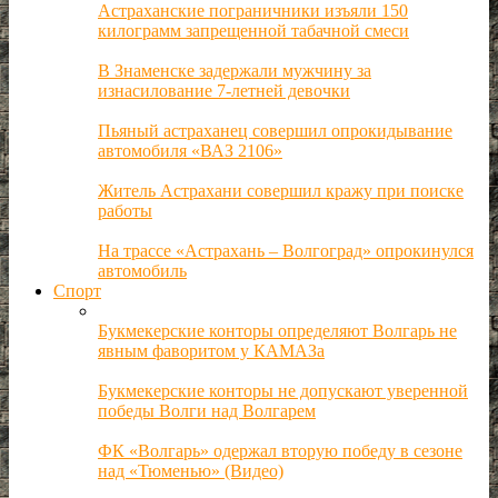
Астраханские пограничники изъяли 150
килограмм запрещенной табачной смеси
В Знаменске задержали мужчину за
изнасилование 7-летней девочки
Пьяный астраханец совершил опрокидывание
автомобиля «ВАЗ 2106»
Житель Астрахани совершил кражу при поиске
работы
На трассе «Астрахань – Волгоград» опрокинулся
автомобиль
Спорт
Букмекерские конторы определяют Волгарь не
явным фаворитом у КАМАЗа
Букмекерские конторы не допускают уверенной
победы Волги над Волгарем
ФК «Волгарь» одержал вторую победу в сезоне
над «Тюменью» (Видео)