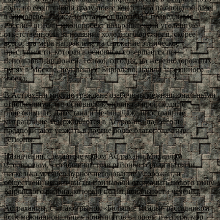
года, но его приняли сразу после конфликта на овощной базе
в Бирюлево. Также, депутаты от партии «Справедливая
России» внесли законопроект возвращающий уголовную
ответственность за ношение холодного оружия и, скорее
всего, эта мера направлена на снижение этническое
преступности, которая в основном совершается при
использовании ножей. Только, сегодня, на железнодорожных
путях в Москве, недалеко от Бирюлево, нашли зарезанного
узбека.
В Астрахани многие граждане озабочены межнациональными
отношениями, и в основном конфликты происходят с
приезжими из Дагестана и Чечни. Даже иностранные
мигранты не задерживаются в Астрахани надолго и
предпочитают уезжать в другие более благополучные
регионы.
Назначения, сделанные мэром Астрахани Михаилом
Столяровым, в отношении глав районов города вызвали
несколько месяцев бурное негодование у горожан, и
общественные активисты призывали отстранить нового главу
Кировского района, который по национальности чеченец.
Астраханцы, считают рынок «Большие Исады» рассадником
всех межнациональных конфликтов в городе и теперь, мэр