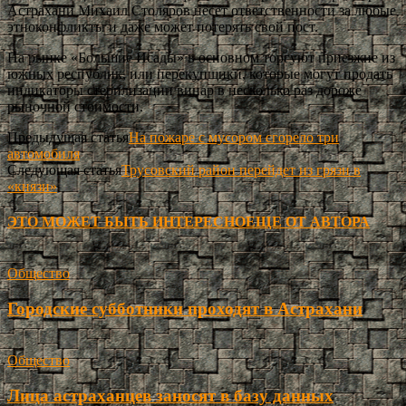
Астрахани Михаил Столяров несет ответственности за любые
этноконфликты и даже может потерять свой пост.
На рынке «Большие Исады» в основном торгуют приезжие из
южных республик, или перекупщики, которые могут продать
индикаторы стерилизации винар в несколько раз дороже
рыночной стоимости.
Предыдущая статья
На пожаре с мусором сгорело три
автомобиля
Следующая статья
Трусовский район перейдет из грязи в
«князи»
ЭТО МОЖЕТ БЫТЬ ИНТЕРЕСНО
ЕЩЕ ОТ АВТОРА
Общество
Городские субботники проходят в Астрахани
Общество
Лица астраханцев заносят в базу данных