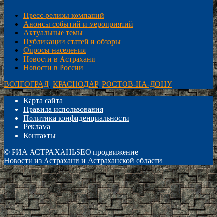
Пресс-релизы компаний
Анонсы событий и мероприятий
Актуальные темы
Публикации статей и обзоры
Опросы населения
Новости в Астрахани
Новости в России
ВОЛГОГРАД
,
КРАСНОДАР
,
РОСТОВ-НА-ДОНУ
Карта сайта
Правила использования
Политика конфиденциальности
Реклама
Контакты
©
РИА АСТРАХАНЬ
SEO продвижение
Новости из Астрахани и Астраханской области