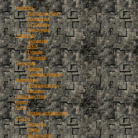
Новости
Ростов-на-Дону
Волгоград
Астрахань
Краснодар
Общество
Экология
ЖКХ
Туризм
Здоровье
Политика
Законы
Армия и оружие
Экономика
Недвижимость
Реклама
Происшествия
Спорт
Авто
Новые автомобили
Другие
Культура
Наука
Технологии