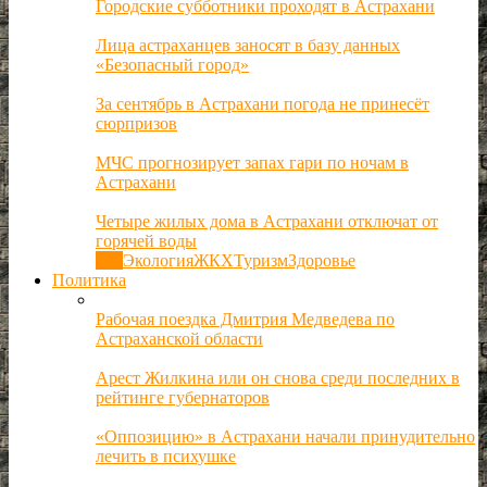
Городские субботники проходят в Астрахани
Лица астраханцев заносят в базу данных
«Безопасный город»
За сентябрь в Астрахани погода не принесёт
сюрпризов
МЧС прогнозирует запах гари по ночам в
Астрахани
Четыре жилых дома в Астрахани отключат от
горячей воды
Все
Экология
ЖКХ
Туризм
Здоровье
Политика
Рабочая поездка Дмитрия Медведева по
Астраханской области
Арест Жилкина или он снова среди последних в
рейтинге губернаторов
«Оппозицию» в Астрахани начали принудительно
лечить в психушке