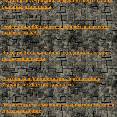
На рынке в Астрахани задержали почти 1 тонну
браконьерской рыбы
ria30.ru
-
15.05.2014
Инфляция в РФ в марте в годовом выражении
выросла до 6,9%
ria30.ru
-
07.04.2014
В центре Астрахани более 10 зданий на 3 часа
останутся без света
ria30.ru
-
05.03.2014
Россиянам ограничили срок пребывания в
Украине до 90 суток за полгода
ria30.ru
-
07.04.2014
Астраханским коммунистам запретили митинг в
Братском садике