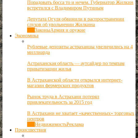
Порадовать босса то и нечем. Губернатор Жилкин
встретился с Владимиром Путиным
Депутата Огуля обвинили в распространении
слухов об увольнении Жилкина
Все
Законы
Армия и оружие
Экономика
Рублевые депозиты астраханцы увеличились на 4
миллиарда
Астраханская область — аутсайдер по темпам
приватизации жилья
В Астраханской области открылся интернет-
магазин фермерских продуктов
Рынок труда в Астрахани потерял
привлекательность за 2015 год
В Астрахани не хватает «качественных» торговых
центров
Все
Недвижимость
Реклама
Происшествия