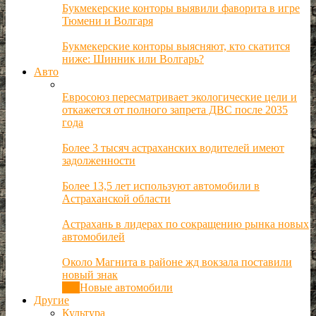
Букмекерские конторы выявили фаворита в игре
Тюмени и Волгаря
Букмекерские конторы выясняют, кто скатится
ниже: Шинник или Волгарь?
Авто
Евросоюз пересматривает экологические цели и
откажется от полного запрета ДВС после 2035
года
Более 3 тысяч астраханских водителей имеют
задолженности
Более 13,5 лет используют автомобили в
Астраханской области
Астрахань в лидерах по сокращению рынка новых
автомобилей
Около Магнита в районе жд вокзала поставили
новый знак
Все
Новые автомобили
Другие
Культура