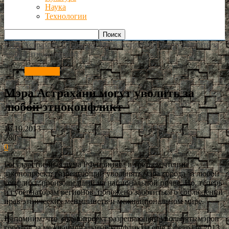
Наука
Технологии
РИА Астрахань
Общество
Мэра Астрахани могут уволить за
любой этноконфликт
Общество
Мэра Астрахани могут уволить за
любой этноконфликт
16.10.2013
280
0
Государственная дума РФ приняла в третьем чтении
законопроект, разрешающий увольнять мэра города за любой
конфликт, произошедший на национальной почве. Но, теперь
и губернаторам регионов положено заботиться о соблюдении
прав этнических меньшинств и межнациональном мире.
Напомним, что законопроект разрешающий увольнять мэров
городов за межнациональные конфликты ещё в феврале 2013