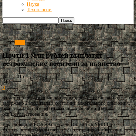
Наука
Технологии
РИА Астрахань
Авто
Почти 1 млн рублей выплатят
астраханские водителя за пьянство
Авто
Почти 1 млн рублей выплатят
астраханские водителя за пьянство
16.11.2015
340
0
За минувшие выходные на территории Астраханской области
задержано 24 водителя в состоянии алкогольного опьянения,
при этом 11 водителей отказались от медицинского
освидетельствования.
Как сообщили РИА «Астрахань-Онлайн» в УМВД по
Астраханской области, всего 32 водителя могут быть лишены
прав на управление транспортными средствами, и им