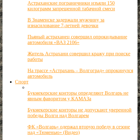
Астраханские пограничники изъяли 150
килограмм запрещенной табачной смеси
В Знаменске задержали мужчину за
изнасилование 7-летней девочки
Пьяный астраханец совершил опрокидывание
автомобиля «ВАЗ 2106»
Житель Астрахани совершил кражу при поиске
работы
На трассе «Астрахань – Волгоград» опрокинулся
автомобиль
Спорт
Букмекерские конторы определяют Волгарь не
явным фаворитом у КАМАЗа
Букмекерские конторы не допускают уверенной
победы Волги над Волгарем
ФК «Волгарь» одержал вторую победу в сезоне
над «Тюменью» (Видео)