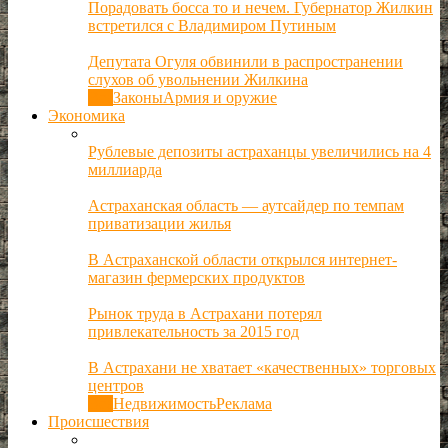
Порадовать босса то и нечем. Губернатор Жилкин
встретился с Владимиром Путиным
Депутата Огуля обвинили в распространении
слухов об увольнении Жилкина
Все
Законы
Армия и оружие
Экономика
Рублевые депозиты астраханцы увеличились на 4
миллиарда
Астраханская область — аутсайдер по темпам
приватизации жилья
В Астраханской области открылся интернет-
магазин фермерских продуктов
Рынок труда в Астрахани потерял
привлекательность за 2015 год
В Астрахани не хватает «качественных» торговых
центров
Все
Недвижимость
Реклама
Происшествия