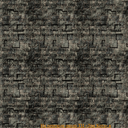
предстоит выплатить штрафы на общую сумму 960 тысяч
рублей.
В ведомстве отметили, что трёх водителей задержали в
состоянии алкогольного опьянении уже не в первый раз, и в
отношении них решается вопрос о возбуждении уголовных
дел, по которым им может грозить наказание в виде лишения
свободы до 2 лет.
Известно, что среди задержанных водителей оказался и
водитель такси, автомобиль которого был остановлен в жилом
секторе на улице Боевая. От водителя автомобиля «ВАЗ
21099» исходил устойчивый запах алкоголя, и как установили
полицейские, в отношении мужчины уже составили протокол
за вождение в нетрезвом виде, когда на этом автомобиле
совершил ДТП. Повторное задержание произошло утром,
после того, как он решил перегнать автомобиль на стоянку.
Всего за выходные сотрудники Госавтоинспекции выявили
2199 административных правонарушений. Из них 256 фактов
превышения установленного скоростного режима, 153 –
нарушения правил остановки, стоянки и 107 – нарушения
правил тонировки.
Предыдущая статья
На переходе около ТЦ «Три Кота» в