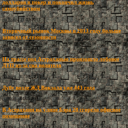
долларов в покер и покончил жизнь
самоубийством
ria30.ru
-
27.07.2013
Вторичный рынок Москвы в 2013 году больше
зависел от сезонности
ria30.ru
-
13.12.2013
На трассе под Астраханью произошло лобовое
ДТП из-за сна водителя
ria30.ru
-
07.07.2015
Дубу возле ЖД Вокзала уже 443 года
ria30.ru
-
01.08.2013
В Астрахани на улице Бэра 28 сгорело офисное
помещение
ria30.ru
-
10.03.2014