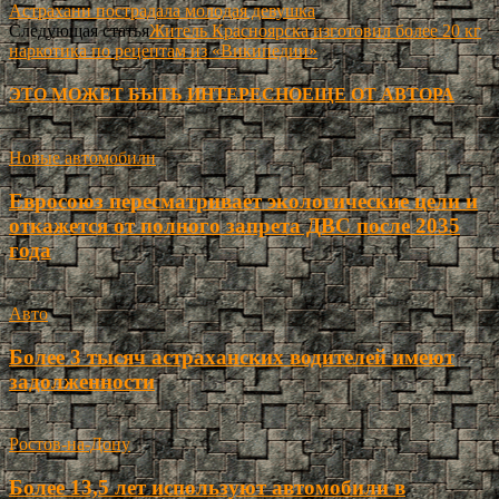
Астрахани пострадала молодая девушка
Следующая статья
Житель Красноярска изготовил более 20 кг
наркотика по рецептам из «Википедии»
ЭТО МОЖЕТ БЫТЬ ИНТЕРЕСНО
ЕЩЕ ОТ АВТОРА
Новые автомобили
Евросоюз пересматривает экологические цели и
откажется от полного запрета ДВС после 2035
года
Авто
Более 3 тысяч астраханских водителей имеют
задолженности
Ростов-на-Дону
Более 13,5 лет используют автомобили в