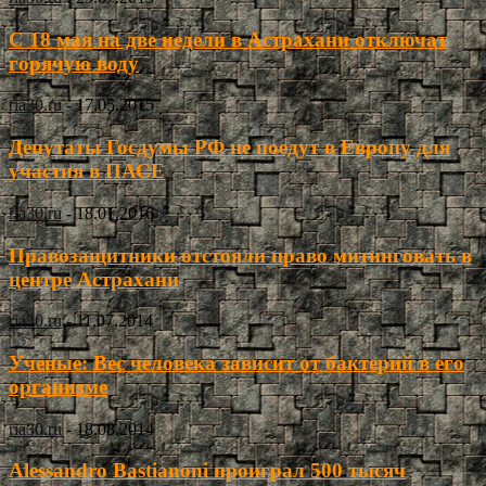
С 18 мая на две недели в Астрахани отключат
горячую воду
ria30.ru
-
17.05.2015
Депутаты Госдумы РФ не поедут в Европу для
участия в ПАСЕ
ria30.ru
-
18.01.2016
Правозащитники отстояли право митинговать в
центре Астрахани
ria30.ru
-
11.07.2014
Ученые: Вес человека зависит от бактерий в его
организме
ria30.ru
-
18.08.2014
Alessandro Bastianoni проиграл 500 тысяч