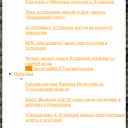
Городские субботники проходят в Астрахани
Лица астраханцев заносят в базу данных
«Безопасный город»
За сентябрь в Астрахани погода не принесёт
сюрпризов
МЧС прогнозирует запах гари по ночам в
Астрахани
Четыре жилых дома в Астрахани отключат от
горячей воды
Все
Экология
ЖКХ
Туризм
Здоровье
Политика
Рабочая поездка Дмитрия Медведева по
Астраханской области
Арест Жилкина или он снова среди последних в
рейтинге губернаторов
«Оппозицию» в Астрахани начали принудительно
лечить в психушке