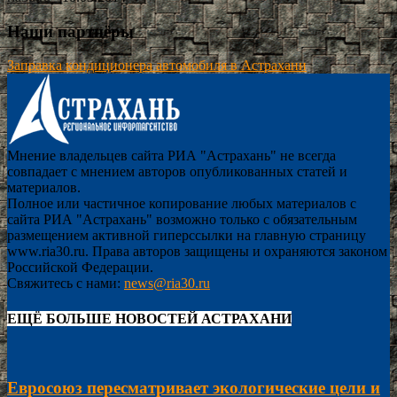
Наши партнёры
Заправка кондиционера автомобиля в Астрахани
Мнение владельцев сайта РИА "Астрахань" не всегда
совпадает с мнением авторов опубликованных статей и
материалов.
Полное или частичное копирование любых материалов с
сайта РИА "Астрахань" возможно только с обязательным
размещением активной гиперссылки на главную страницу
www.ria30.ru. Права авторов защищены и охраняются законом
Российской Федерации.
Свяжитесь с нами:
news@ria30.ru
ЕЩЁ БОЛЬШЕ НОВОСТЕЙ АСТРАХАНИ
Евросоюз пересматривает экологические цели и