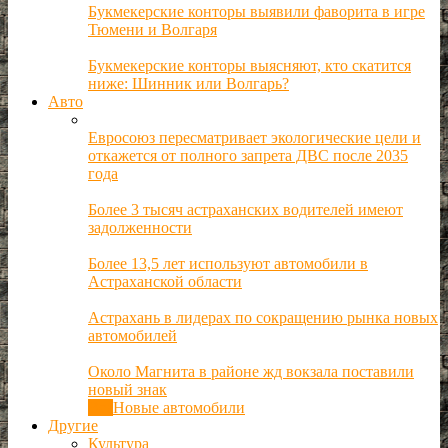
Букмекерские конторы выявили фаворита в игре
Тюмени и Волгаря
Букмекерские конторы выясняют, кто скатится
ниже: Шинник или Волгарь?
Авто
Евросоюз пересматривает экологические цели и
откажется от полного запрета ДВС после 2035
года
Более 3 тысяч астраханских водителей имеют
задолженности
Более 13,5 лет используют автомобили в
Астраханской области
Астрахань в лидерах по сокращению рынка новых
автомобилей
Около Магнита в районе жд вокзала поставили
новый знак
Все
Новые автомобили
Другие
Культура