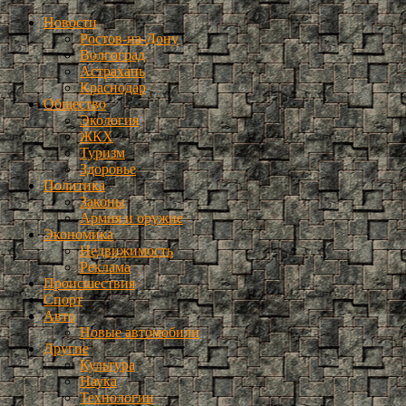
Новости
Ростов-на-Дону
Волгоград
Астрахань
Краснодар
Общество
Экология
ЖКХ
Туризм
Здоровье
Политика
Законы
Армия и оружие
Экономика
Недвижимость
Реклама
Происшествия
Спорт
Авто
Новые автомобили
Другие
Культура
Наука
Технологии