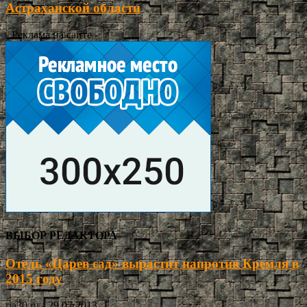
Астраханской области
- Реклама на сайте -
ВЫБОР РЕДАКТОРА
Отель «Царев сад» вырастит напротив Кремля в
2015 году
ria30.ru
-
29.07.2013