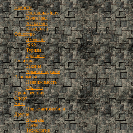
Новости
Ростов-на-Дону
Волгоград
Астрахань
Краснодар
Общество
Экология
ЖКХ
Туризм
Здоровье
Политика
Законы
Армия и оружие
Экономика
Недвижимость
Реклама
Происшествия
Спорт
Авто
Новые автомобили
Другие
Культура
Наука
Технологии