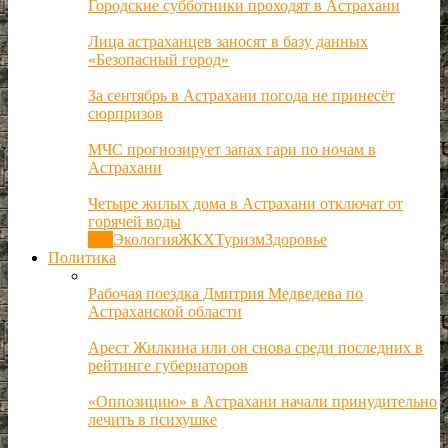
Городские субботники проходят в Астрахани
Лица астраханцев заносят в базу данных
«Безопасный город»
За сентябрь в Астрахани погода не принесёт
сюрпризов
МЧС прогнозирует запах гари по ночам в
Астрахани
Четыре жилых дома в Астрахани отключат от
горячей воды
Все
Экология
ЖКХ
Туризм
Здоровье
Политика
Рабочая поездка Дмитрия Медведева по
Астраханской области
Арест Жилкина или он снова среди последних в
рейтинге губернаторов
«Оппозицию» в Астрахани начали принудительно
лечить в психушке