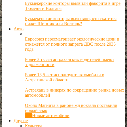
Букмекерские конторы выявили фаворита в игре
Тюмени и Волгаря
Букмекерские конторы выясняют, кто скатится
ниже: Шинник или Волгарь?
Авто
Евросоюз пересматривает экологические цели и
откажется от полного запрета ДВС после 2035
года
Более 3 тысяч астраханских водителей имеют
задолженности
Более 13,5 лет используют автомобили в
Астраханской области
Астрахань в лидерах по сокращению рынка новых
автомобилей
Около Магнита в районе жд вокзала поставили
новый знак
Все
Новые автомобили
Другие
Культура