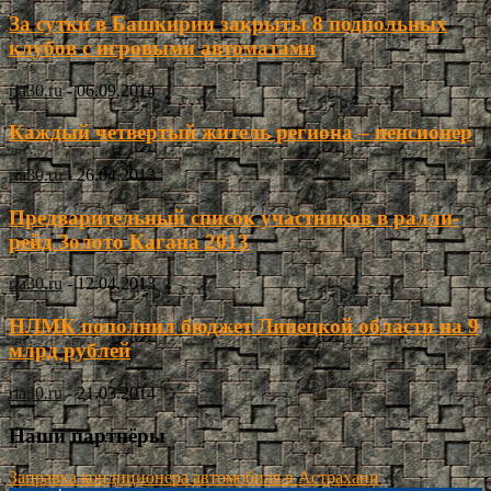
За сутки в Башкирии закрыты 8 подпольных
клубов с игровыми автоматами
ria30.ru
-
06.09.2014
Каждый четвертый житель региона – пенсионер
ria30.ru
-
26.04.2013
Предварительный список участников в ралли-
рейд Золото Кагана 2013
ria30.ru
-
12.04.2013
НЛМК пополнил бюджет Липецкой области на 9
млрд рублей
ria30.ru
-
21.03.2014
Наши партнёры
Заправка кондиционера автомобиля в Астрахани