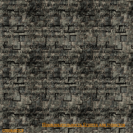
снижение роста ВВП во втором квартале 2013 года. Китай
остаётся основным потребителем цветных металлов, и
потребляет до 24% зерновых и более 20% энергоресурсов.
Напомним, что после кризиса 2008 года цены на сырье так и
не смогли восстановиться на докризисный уровень и с 2011
года они устойчиво снижались.
Многие инвесторы несут убытки за счет обесценивания
активов сырьевых компаний. Стоимость активов сырьевых
компаний на данный момент составляет 349 млрд. долларов,
что на 21% меньше оценки в 2012 году.
Курс рубля по итогам торгов на Московской бирже по
отношению к доллару поднялся до отметки 32,639 рублей за
1$. Курс евро преодолел уровень в 43 рубля. Снижение цен на
нефть сразу негативно отразилось на российском рынке
акций. Экономика России продолжает зависеть от цен на
сырье.
Спрос на алюминевый профиль 60х60 цена, которого также
будет зависеть от цен на сырье, в России не снижается.
Предыдущая статья
Привлекательность Египта для туристов
снижается