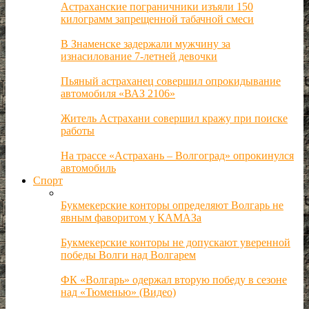
Астраханские пограничники изъяли 150
килограмм запрещенной табачной смеси
В Знаменске задержали мужчину за
изнасилование 7-летней девочки
Пьяный астраханец совершил опрокидывание
автомобиля «ВАЗ 2106»
Житель Астрахани совершил кражу при поиске
работы
На трассе «Астрахань – Волгоград» опрокинулся
автомобиль
Спорт
Букмекерские конторы определяют Волгарь не
явным фаворитом у КАМАЗа
Букмекерские конторы не допускают уверенной
победы Волги над Волгарем
ФК «Волгарь» одержал вторую победу в сезоне
над «Тюменью» (Видео)