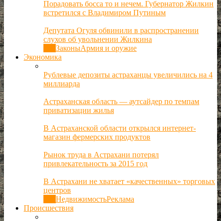
Порадовать босса то и нечем. Губернатор Жилкин
встретился с Владимиром Путиным
Депутата Огуля обвинили в распространении
слухов об увольнении Жилкина
Все
Законы
Армия и оружие
Экономика
Рублевые депозиты астраханцы увеличились на 4
миллиарда
Астраханская область — аутсайдер по темпам
приватизации жилья
В Астраханской области открылся интернет-
магазин фермерских продуктов
Рынок труда в Астрахани потерял
привлекательность за 2015 год
В Астрахани не хватает «качественных» торговых
центров
Все
Недвижимость
Реклама
Происшествия