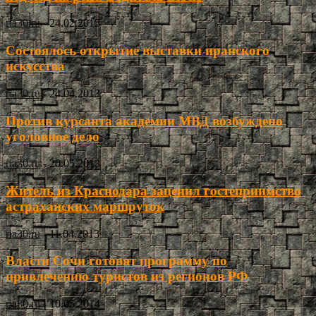
ria30.ru
-
24.02.2015
Состоялось открытие выставки иранского
искусства
ria30.ru
-
24.04.2013
Против курсанта академии МВД возбуждено
уголовное дело
ria30.ru
-
20.05.2013
Житель из Краснодара заценил гостеприимство
астраханских маршруток
ria30.ru
-
11.04.2013
Власти Сочи готовят программу по
привлечению туристов из регионов РФ
ria30.ru
-
10.05.2014