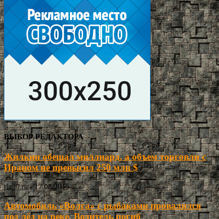
ВЫБОР РЕДАКТОРА
Жилкин обещал миллиард, а объем торговли с
Ираном не превысил 250 млн $
ria30.ru
-
17.08.2015
Автомобиль «Волга» с рыбаками провалился
под лёд на реке. Водитель погиб