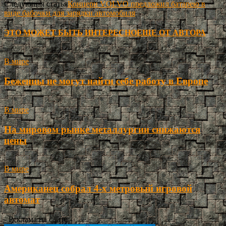
Следующая статья
Концерн VOLVO предложил батарею в
виде бабочки для зарядки автомобиля
ЭТО МОЖЕТ БЫТЬ ИНТЕРЕСНО
ЕЩЕ ОТ АВТОРА
В мире
Беженцы не могут найти себе работу в Европе
В мире
На мировом рынке металлургии снижаются
цены
В мире
Американец собрал 4-х метровый игровой
автомат
- Реклама на сайте -