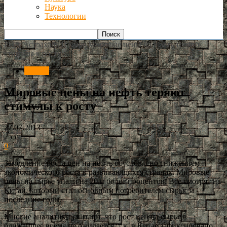
Наука
Технологии
РИА Астрахань
В мире
Мировые цены на нефть теряют
стимулы к росту
В мире
Мировые цены на нефть теряют
стимулы к росту
27.07.2013
255
0
Замедление роста цен на нефть обусловлено снижением
экономического роста в развивающихся странах. Мировые
цены на сырье упали на 20 и более процентов. Все смотрят на
Китай, который стал основным потребителем сырья за
последние годы.
Многие аналитики считают, что рост цен на сырье в
ближайшее время не ожидается, т.к. в Китае зафиксировано