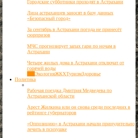
Городские субботники проходят в Астрахани
Лица астраханцев заносят в базу данных
«Безопасный город»
За сентябрь в Астрахани погода не принесёт
сюрпризов
МЧС прогнозирует запах гари по ночам в
Астрахани
Четыре жилых дома в Астрахани отключат от
горячей воды
Все
Экология
ЖКХ
Туризм
Здоровье
Политика
Рабочая поездка Дмитрия Медведева по
Астраханской области
Арест Жилкина или он снова среди последних в
рейтинге губернаторов
«Оппозицию» в Астрахани начали принудительно
лечить в психушке