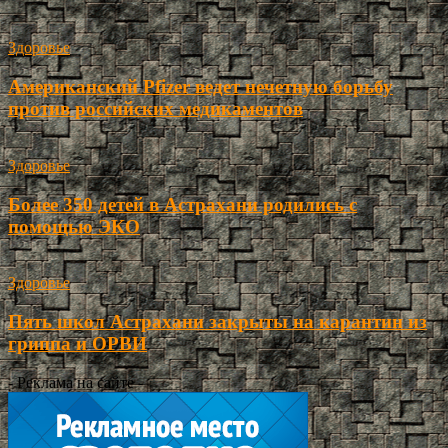
Здоровье
Американский Pfizer ведет нечетную борьбу
против российских медикаментов
Здоровье
Более 350 детей в Астрахани родились с
помощью ЭКО
Здоровье
Пять школ Астрахани закрыты на карантин из
гриппа и ОРВИ
- Реклама на сайте -