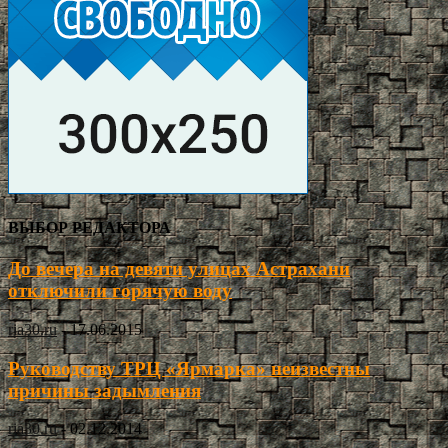
ВЫБОР РЕДАКТОРА
До вечера на девяти улицах Астрахани
отключили горячую воду
ria30.ru
-
17.06.2015
Руководству ТРЦ «Ярмарка» неизвестны
причины задымления
ria30.ru
-
02.12.2014