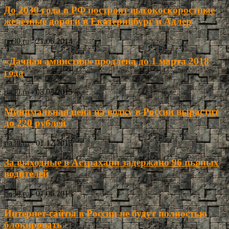
До 2030 года в РФ построят высокоскоростные
железные дороги в Екатеринбург и Адлер
ria30.ru
-
21.06.2014
«Дачная амнистия» продлена до 1 марта 2018
года
ria30.ru
-
08.03.2015
Минимальная цена на водку в России вырастит
до 220 рублей
ria30.ru
-
01.12.2013
За выходные в Астрахани задержано 96 пьяных
водителей
ria30.ru
-
01.06.2015
Интернет-сайты в России не будут полностью
блокировать