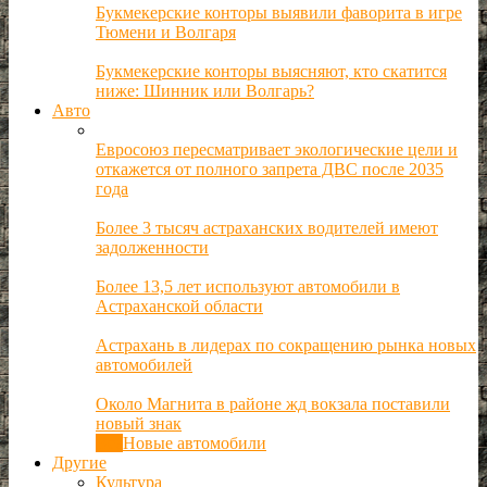
Букмекерские конторы выявили фаворита в игре
Тюмени и Волгаря
Букмекерские конторы выясняют, кто скатится
ниже: Шинник или Волгарь?
Авто
Евросоюз пересматривает экологические цели и
откажется от полного запрета ДВС после 2035
года
Более 3 тысяч астраханских водителей имеют
задолженности
Более 13,5 лет используют автомобили в
Астраханской области
Астрахань в лидерах по сокращению рынка новых
автомобилей
Около Магнита в районе жд вокзала поставили
новый знак
Все
Новые автомобили
Другие
Культура