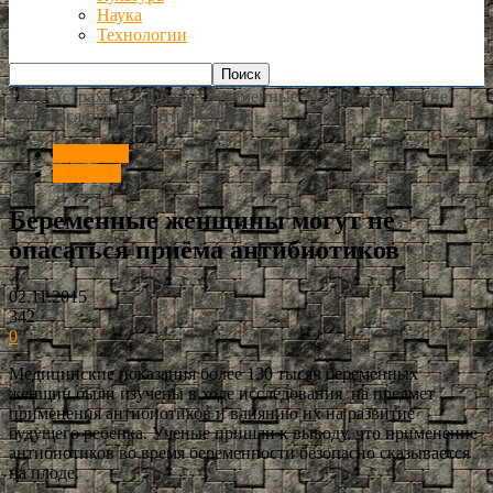
Наука
Технологии
РИА Астрахань
Здоровье
Беременные женщины могут не
опасаться приёма антибиотиков
Общество
Здоровье
Беременные женщины могут не
опасаться приёма антибиотиков
02.11.2015
342
0
Медицинские показания более 130 тысяч беременных
женщин были изучены в ходе исследования на предмет
применения антибиотиков и влиянию их на развитие
будущего ребенка. Ученые пришли к выводу, что применение
антибиотиков во время беременности безопасно сказывается
на плоде.