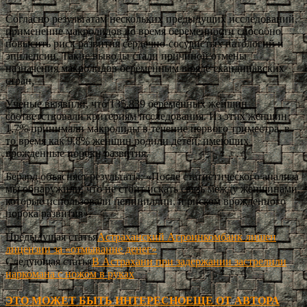
Согласно результатам нескольких предыдущих исследований,
применение макролидов во время беременности способно
повысить риск развития сердечно-сосудистых патологий и
эпилепсии. Такие выводы стали причиной отмены
назначения макролидов беременным в ряде скандинавских
стран.
Ученые выявили, что 135,839 беременных женщин
соответствовали критериям исследования. Из этих женщин
1,7% принимали макролиды в течение первого триместра, в
то время как 9,8% женщин родили детей, имеющих
врожденные пороки развития.
Берард объясняет результаты: «После статистического анализа
мы обнаружили, что не стоит искать связь между женщинами,
которые использовали пенициллин, и риском врожденного
порока развития».
Предыдущая статья
Астраханский Агроинкомбанк лишен
лицензии за «отмывание денег»
Следующая статья
В Астрахани при задержании застрелили
наркомана с ножом в руках
ЭТО МОЖЕТ БЫТЬ ИНТЕРЕСНО
ЕЩЕ ОТ АВТОРА