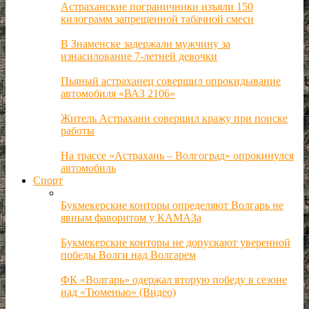
Астраханские пограничники изъяли 150
килограмм запрещенной табачной смеси
В Знаменске задержали мужчину за
изнасилование 7-летней девочки
Пьяный астраханец совершил опрокидывание
автомобиля «ВАЗ 2106»
Житель Астрахани совершил кражу при поиске
работы
На трассе «Астрахань – Волгоград» опрокинулся
автомобиль
Спорт
Букмекерские конторы определяют Волгарь не
явным фаворитом у КАМАЗа
Букмекерские конторы не допускают уверенной
победы Волги над Волгарем
ФК «Волгарь» одержал вторую победу в сезоне
над «Тюменью» (Видео)