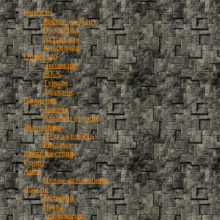
Новости
Ростов-на-Дону
Волгоград
Астрахань
Краснодар
Общество
Экология
ЖКХ
Туризм
Здоровье
Политика
Законы
Армия и оружие
Экономика
Недвижимость
Реклама
Происшествия
Спорт
Авто
Новые автомобили
Другие
Культура
Наука
Технологии