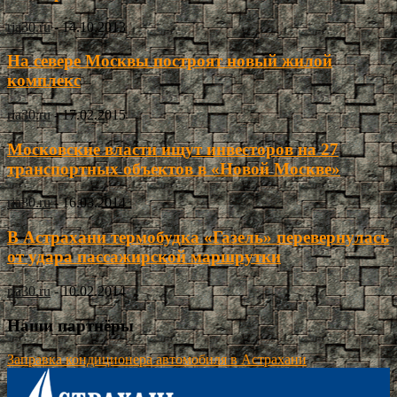
ria30.ru
-
14.10.2013
На севере Москвы построят новый жилой
комплекс
ria30.ru
-
17.02.2015
Московские власти ищут инвесторов на 27
транспортных объектов в «Новой Москве»
ria30.ru
-
16.03.2014
В Астрахани термобудка «Газель» перевернулась
от удара пассажирской маршрутки
ria30.ru
-
10.02.2014
Наши партнёры
Заправка кондиционера автомобиля в Астрахани