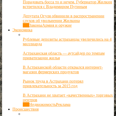
Порадовать босса то и нечем. Губернатор Жилкин
встретился с Владимиром Путиным
Депутата Огуля обвинили в распространении
слухов об увольнении Жилкина
Все
Законы
Армия и оружие
Экономика
Рублевые депозиты астраханцы увеличились на 4
миллиарда
Астраханская область — аутсайдер по темпам
приватизации жилья
В Астраханской области открылся интернет-
магазин фермерских продуктов
Рынок труда в Астрахани потерял
привлекательность за 2015 год
В Астрахани не хватает «качественных» торговых
центров
Все
Недвижимость
Реклама
Происшествия