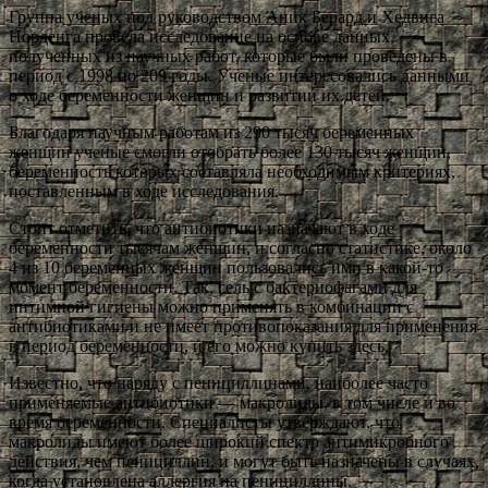
Группа ученых под руководством Аник Берард и Хедвига
Норденга провела исследование на основе данных,
полученных из научных работ, которые были проведены в
период с 1998 по 209 годы. Ученые интересовались данными
о ходе беременности женщин и развитии их детей.
Благодаря научным работам из 290 тысяч беременных
женщин ученые смогли отобрать более 130 тысяч женщин,
беременность которых составляла необходимым критериях,
поставленным в ходе исследования.
Стоит отметить, что антибиотики назначают в ходе
беременности тысячам женщин, и согласно статистике, около
4 из 10 беременных женщин пользовались ими в какой-то
момент беременности. Так, гель с бактериофагами для
интимной гигиены можно применять в комбинации с
антибиотиками и не имеет противопоказания для применения
в период беременности, и его можно купить здесь.
Известно, что наряду с пенициллинами, наиболее часто
применяемые антибиотики — макролиды, в том числе и во
время беременности. Специалисты утверждают, что
макролиды имеют более широкий спектр антимикробного
действия, чем пенициллин, и могут быть назначены в случаях,
когда установлена аллергия на пенициллины.