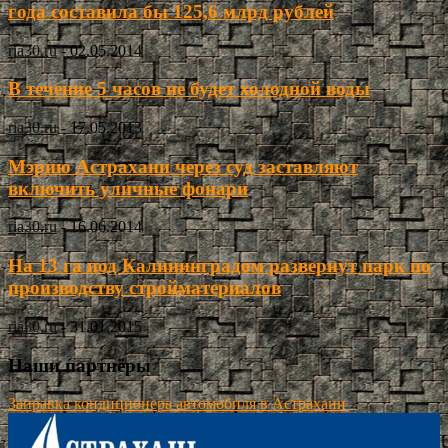
года составила бы 125,6 млрд рублей
ria30.ru
-
02.05.2014
В течение 5 часов не будет холодной воды
ria30.ru
-
17.05.2013
Мэрию Астрахани через суд заставляют
включить уличные фонари
ria30.ru
-
16.06.2014
На 13 га под Калининградом развернут парк по
производству стройматериалов
ria30.ru
-
31.01.2015
Наши партнёры
Заправка кондиционера автомобиля в Астрахани