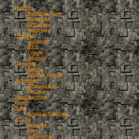
Новости
Ростов-на-Дону
Волгоград
Астрахань
Краснодар
Общество
Экология
ЖКХ
Туризм
Здоровье
Политика
Законы
Армия и оружие
Экономика
Недвижимость
Реклама
Происшествия
Спорт
Авто
Новые автомобили
Другие
Культура
Наука
Технологии