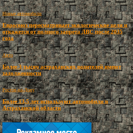
Новые автомобили
Евросоюз пересматривает экологические цели и
откажется от полного запрета ДВС после 2035
года
Авто
Более 3 тысяч астраханских водителей имеют
задолженности
Ростов-на-Дону
Более 13,5 лет используют автомобили в
Астраханской области
- Реклама на сайте -