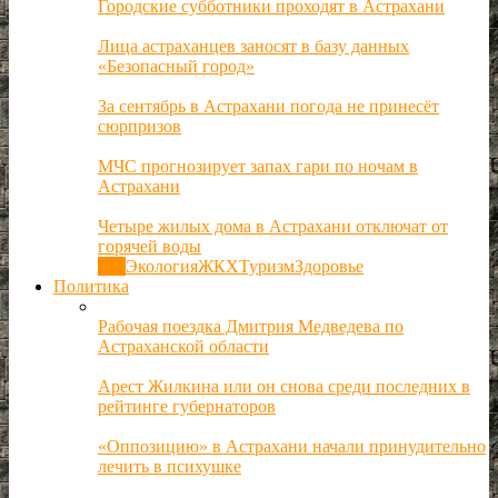
Городские субботники проходят в Астрахани
Лица астраханцев заносят в базу данных
«Безопасный город»
За сентябрь в Астрахани погода не принесёт
сюрпризов
МЧС прогнозирует запах гари по ночам в
Астрахани
Четыре жилых дома в Астрахани отключат от
горячей воды
Все
Экология
ЖКХ
Туризм
Здоровье
Политика
Рабочая поездка Дмитрия Медведева по
Астраханской области
Арест Жилкина или он снова среди последних в
рейтинге губернаторов
«Оппозицию» в Астрахани начали принудительно
лечить в психушке