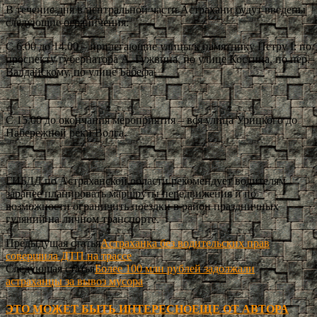
В течение дня в центральной части Астрахани будут введены
следующие ограничения:
С 6.00 до 14.00 – прилегающие улицы к памятнику Петру I: по
проспекту губернатора А. Гужвина, по улице Костина, по пер.
Валдайскому, по улице Бабефа.
С 15.00 до окончания мероприятия – вся улица Урицкого до
Набережной реки Волга.
ГИБДД по Астраханской области рекомендует водителям
заранее планировать маршруты передвижения и по
возможности ограничить поездки в район праздничных
гуляний на личном транспорте.
Предыдущая статья
Астраханка без водительских прав
совершила ДТП на трассе
Следующая статья
Более 100 млн рублей задолжали
астраханцы за вывоз мусора
ЭТО МОЖЕТ БЫТЬ ИНТЕРЕСНО
ЕЩЕ ОТ АВТОРА