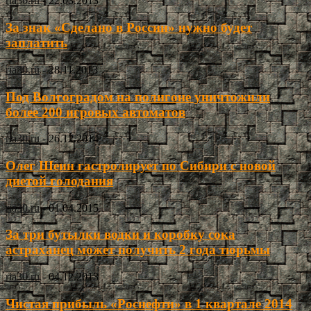
ria30.ru
-
22.03.2013
За знак «Сделано в России» нужно будет
заплатить
ria30.ru
-
28.11.2013
Под Волгоградом на полигоне уничтожили
более 200 игровых автоматов
ria30.ru
-
26.12.2014
Олег Шеин гастролирует по Сибири с новой
диетой голодания
ria30.ru
-
01.04.2015
За три бутылки водки и коробку сока
астраханец может получить 2 года тюрьмы
ria30.ru
-
04.12.2013
Чистая прибыль «Роснефти» в 1 квартале 2014