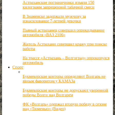
Астраханские пограничники изъяли 150
килограмм запрещенной табачной смеси
В Знаменске задержали мужчину за
изнасилование 7-летней девочки
Пьяный астраханец совершил опрокидывание
автомобиля «ВАЗ 2106»
Житель Астрахани совершил кражу при поиске
работы
На трассе «Астрахань – Волгоград» опрокинулся
автомобиль
Спорт
Букмекерские конторы определяют Волгарь не
явным фаворитом у КАМАЗа
Букмекерские конторы не допускают уверенной
победы Волги над Волгарем
ФК «Волгарь» одержал вторую победу в сезоне
над «Тюменью» (Видео)