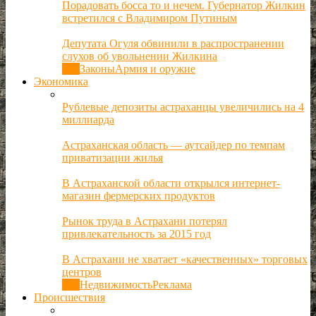
Порадовать босса то и нечем. Губернатор Жилкин
встретился с Владимиром Путиным
Депутата Огуля обвинили в распространении
слухов об увольнении Жилкина
Все
Законы
Армия и оружие
Экономика
Рублевые депозиты астраханцы увеличились на 4
миллиарда
Астраханская область — аутсайдер по темпам
приватизации жилья
В Астраханской области открылся интернет-
магазин фермерских продуктов
Рынок труда в Астрахани потерял
привлекательность за 2015 год
В Астрахани не хватает «качественных» торговых
центров
Все
Недвижимость
Реклама
Происшествия