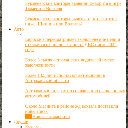
Букмекерские конторы выявили фаворита в игре
Тюмени и Волгаря
Букмекерские конторы выясняют, кто скатится
ниже: Шинник или Волгарь?
Авто
Евросоюз пересматривает экологические цели и
откажется от полного запрета ДВС после 2035
года
Более 3 тысяч астраханских водителей имеют
задолженности
Более 13,5 лет используют автомобили в
Астраханской области
Астрахань в лидерах по сокращению рынка новых
автомобилей
Около Магнита в районе жд вокзала поставили
новый знак
Все
Новые автомобили
Другие
Культура