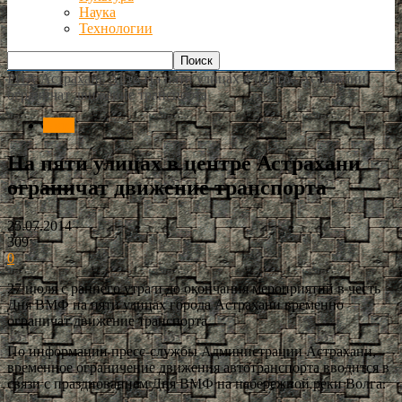
Наука
Технологии
РИА Астрахань
Авто
На пяти улицах в центре Астрахани
ограничат движение транспорта
Авто
На пяти улицах в центре Астрахани
ограничат движение транспорта
25.07.2014
309
0
27 июля с раннего утра и до окончания мероприятий в честь
Дня ВМФ на пяти улицах города Астрахани временно
ограничат движение транспорта.
По информации пресс-службы Администрации Астрахани,
временное ограничение движения автотранспорта вводится в
связи с празднованием Дня ВМФ на набережной реки Волга.