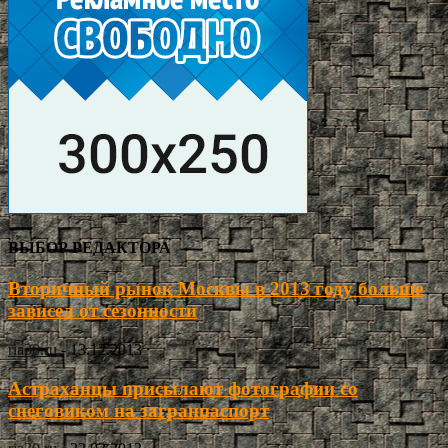
ВЫБОР РЕДАКТОРА
Вторичный рынок Москвы в 2013 году больше
зависел от сезонности
ria30.ru
-
13.12.2013
Астраханцы присылают фотографии со
снеговиком на загранпаспорт