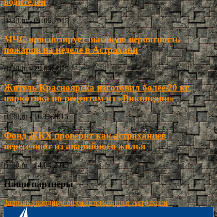
водителей
ria30.ru
-
01.06.2015
МЧС прогнозирует высокую вероятность
пожаров на неделе в Астрахани
ria30.ru
-
29.05.2015
Житель Красноярска изготовил более 20 кг
наркотика по рецептам из «Википедии»
ria30.ru
-
16.11.2015
Фонд ЖКХ проверит как астраханцев
переселяют из аварийного жилья
ria30.ru
-
14.04.2015
Наши партнёры
Заправка кондиционера автомобиля в Астрахани