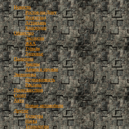
Новости
Ростов-на-Дону
Волгоград
Астрахань
Краснодар
Общество
Экология
ЖКХ
Туризм
Здоровье
Политика
Законы
Армия и оружие
Экономика
Недвижимость
Реклама
Происшествия
Спорт
Авто
Новые автомобили
Другие
Культура
Наука
Технологии