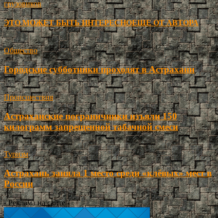
грузовиков
ЭТО МОЖЕТ БЫТЬ ИНТЕРЕСНО
ЕЩЕ ОТ АВТОРА
Общество
Городские субботники проходят в Астрахани
Происшествия
Астраханские пограничники изъяли 150
килограмм запрещенной табачной смеси
Туризм
Астрахань заняла 1 место среди «клёвых» мест в
России
- Реклама на сайте -