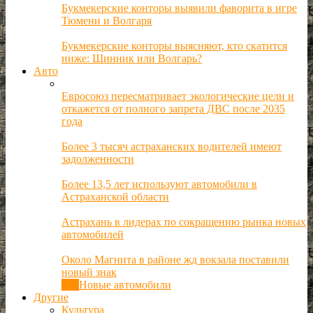
Букмекерские конторы выявили фаворита в игре
Тюмени и Волгаря
Букмекерские конторы выясняют, кто скатится
ниже: Шинник или Волгарь?
Авто
Евросоюз пересматривает экологические цели и
откажется от полного запрета ДВС после 2035
года
Более 3 тысяч астраханских водителей имеют
задолженности
Более 13,5 лет используют автомобили в
Астраханской области
Астрахань в лидерах по сокращению рынка новых
автомобилей
Около Магнита в районе жд вокзала поставили
новый знак
Все
Новые автомобили
Другие
Культура