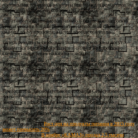
прописываются ставки налога на прибыль для резидентов
свободной экономической зоны до 2021 года.
Стоит отметить, что первоначально в тексте законопроекта
стояла ставка в 6% для резидентов, но после её снизили
сначала до 2-х процента, а потом вообще обнулили.
Теперь резиденты свободной экономической зоны могут
заниматься ведением бухгалтерии онлайн по упрощенной
схеме без начисления налога на прибыль.
Региональные власти надеются, что ставка в 0% налога на
прибыль создаст комфортные условия для резидентов, и в
ближайшие три года их не будут волновать контролирующие
органы с проверками и штрафами.
Председатель Законодательного собрания Севастополя
Алексей Чалый считает, что начинающие предприятия будут
заниматься развитием бизнеса в первые годы своего
существования, а не отвлекаться постоянно на составление
бухгалтерской отчетности.
Предыдущая статья
Рост цен на продукты питания в 2015 году
может превысить 20%
Следующая статья
В ноябре «КАМАЗ» продал 2,5 тысячи