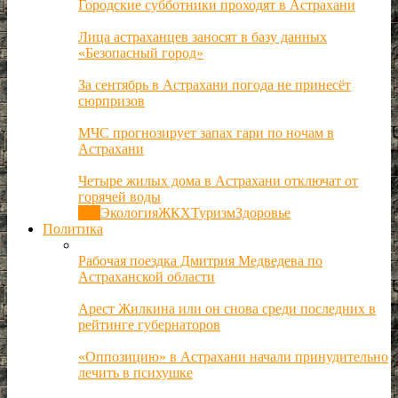
Городские субботники проходят в Астрахани
Лица астраханцев заносят в базу данных
«Безопасный город»
За сентябрь в Астрахани погода не принесёт
сюрпризов
МЧС прогнозирует запах гари по ночам в
Астрахани
Четыре жилых дома в Астрахани отключат от
горячей воды
Все
Экология
ЖКХ
Туризм
Здоровье
Политика
Рабочая поездка Дмитрия Медведева по
Астраханской области
Арест Жилкина или он снова среди последних в
рейтинге губернаторов
«Оппозицию» в Астрахани начали принудительно
лечить в психушке