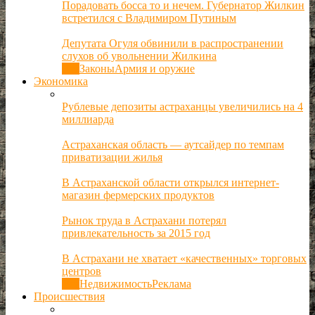
Порадовать босса то и нечем. Губернатор Жилкин
встретился с Владимиром Путиным
Депутата Огуля обвинили в распространении
слухов об увольнении Жилкина
Все
Законы
Армия и оружие
Экономика
Рублевые депозиты астраханцы увеличились на 4
миллиарда
Астраханская область — аутсайдер по темпам
приватизации жилья
В Астраханской области открылся интернет-
магазин фермерских продуктов
Рынок труда в Астрахани потерял
привлекательность за 2015 год
В Астрахани не хватает «качественных» торговых
центров
Все
Недвижимость
Реклама
Происшествия