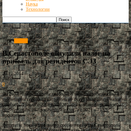
Наука
Технологии
РИА Астрахань
Россия
В Севастополе обнулили налог на
прибыль для резидентов СЭЗ
Россия
В Севастополе обнулили налог на
прибыль для резидентов СЭЗ
25.12.2014
288
0
До 2017 года резиденты свободной экономической зоны на
территории города Севастополь не будут уплачивать налог на
прибыль. Только с 2018 по 2020 годы компании-резиденты
будут платить 10-процентный налог, а с 2021 — 13,5
процента.
Депутаты Законодательного собрания города Севастополь
приняли закон «О налоговых ставках», в котором