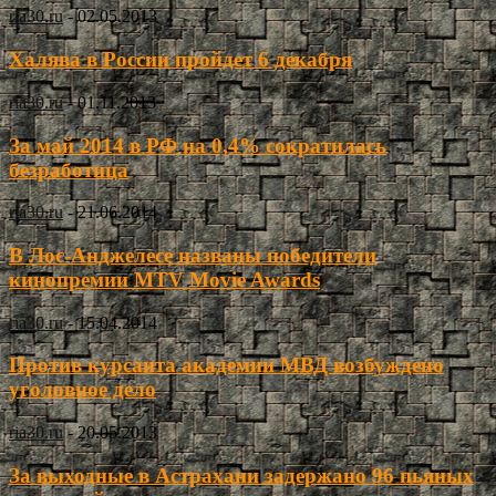
ria30.ru
-
02.05.2013
Халява в России пройдет 6 декабря
ria30.ru
-
01.11.2013
За май 2014 в РФ на 0,4% сократилась
безработица
ria30.ru
-
21.06.2014
В Лос-Анджелесе названы победители
кинопремии MTV Movie Awards
ria30.ru
-
15.04.2014
Против курсанта академии МВД возбуждено
уголовное дело
ria30.ru
-
20.05.2013
За выходные в Астрахани задержано 96 пьяных