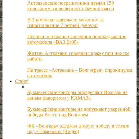
Астраханские пограничники изъяли 150
килограмм запрещенной табачной смеси
В Знаменске задержали мужчину за
изнасилование 7-летней девочки
Пьяный астраханец совершил опрокидывание
автомобиля «ВАЗ 2106»
Житель Астрахани совершил кражу при поиске
работы
На трассе «Астрахань – Волгоград» опрокинулся
автомобиль
Спорт
Букмекерские конторы определяют Волгарь не
явным фаворитом у КАМАЗа
Букмекерские конторы не допускают уверенной
победы Волги над Волгарем
ФК «Волгарь» одержал вторую победу в сезоне
над «Тюменью» (Видео)