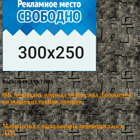
ВЫБОР РЕДАКТОРА
ФК Астрахань одержал победу над Дагдизелем,
но вышел из тройки лидеров
ria30.ru
-
13.05.2013
Маршрутка с пассажирами перевернулась в
ДТП