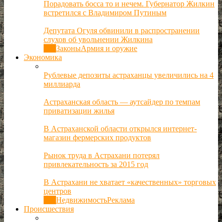
Порадовать босса то и нечем. Губернатор Жилкин
встретился с Владимиром Путиным
Депутата Огуля обвинили в распространении
слухов об увольнении Жилкина
Все
Законы
Армия и оружие
Экономика
Рублевые депозиты астраханцы увеличились на 4
миллиарда
Астраханская область — аутсайдер по темпам
приватизации жилья
В Астраханской области открылся интернет-
магазин фермерских продуктов
Рынок труда в Астрахани потерял
привлекательность за 2015 год
В Астрахани не хватает «качественных» торговых
центров
Все
Недвижимость
Реклама
Происшествия