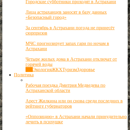
Городские субботники проходят в Астрахани
Лица астраханцев заносят в базу данных
«Безопасный город»
За сентябрь в Астрахани погода не принесёт
сюрпризов
МЧС прогнозирует запах гари по ночам в
Астрахани
Четыре жилых дома в Астрахани отключат от
горячей воды
Все
Экология
ЖКХ
Туризм
Здоровье
Политика
Рабочая поездка Дмитрия Медведева по
Астраханской области
Арест Жилкина или он снова среди последних в
рейтинге губернаторов
«Оппозицию» в Астрахани начали принудительно
лечить в психушке