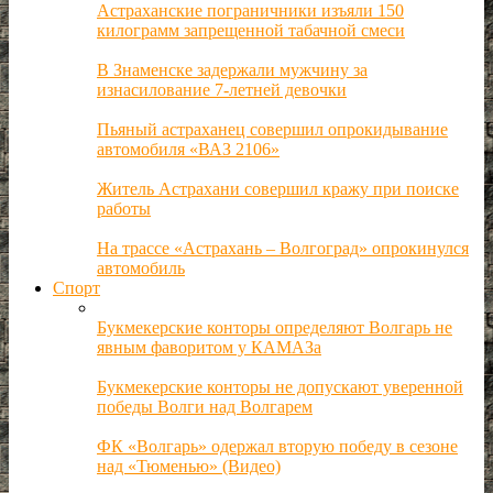
Астраханские пограничники изъяли 150
килограмм запрещенной табачной смеси
В Знаменске задержали мужчину за
изнасилование 7-летней девочки
Пьяный астраханец совершил опрокидывание
автомобиля «ВАЗ 2106»
Житель Астрахани совершил кражу при поиске
работы
На трассе «Астрахань – Волгоград» опрокинулся
автомобиль
Спорт
Букмекерские конторы определяют Волгарь не
явным фаворитом у КАМАЗа
Букмекерские конторы не допускают уверенной
победы Волги над Волгарем
ФК «Волгарь» одержал вторую победу в сезоне
над «Тюменью» (Видео)