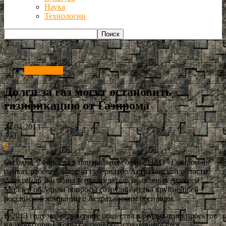
Наука
Технологии
РИА Астрахань
Экономика
Долги за газ могут остановить
газификацию от Газпрома
Экономика
Долги за газ могут остановить
газификацию от Газпрома
24.04.2013
390
0
Сегодня, 24 апреля в центральном офисе ОАО «Газпром» в
рамках рабочей встречи губернатор Астраханской области
Александр Жилкина и председатель правления Алексей
Миллер обсудили вопросы сотрудничества крупнейшей
российской компании с Астраханским регионом.
В 2013 году через дочерние общества в реализацию проектов
на территории Астраханской области планируется