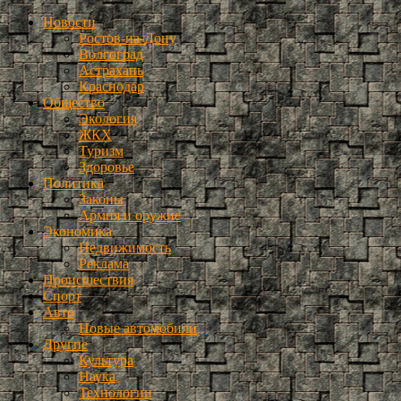
Новости
Ростов-на-Дону
Волгоград
Астрахань
Краснодар
Общество
Экология
ЖКХ
Туризм
Здоровье
Политика
Законы
Армия и оружие
Экономика
Недвижимость
Реклама
Происшествия
Спорт
Авто
Новые автомобили
Другие
Культура
Наука
Технологии