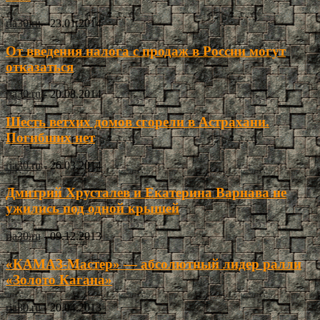
ria30.ru
-
23.01.2014
От введения налога с продаж в России могут
отказаться
ria30.ru
-
20.08.2014
Шесть ветхих домов сгорели в Астрахани.
Погибших нет
ria30.ru
-
26.03.2014
Дмитрий Хрусталев и Екатерина Варнава не
ужились под одной крышей
ria30.ru
-
09.12.2013
«КАМАЗ-Мастер» — абсолютный лидер ралли
«Золото Кагана»
ria30.ru
-
20.04.2013