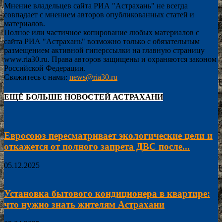
Мнение владельцев сайта РИА "Астрахань" не всегда
совпадает с мнением авторов опубликованных статей и
материалов.
Полное или частичное копирование любых материалов с
сайта РИА "Астрахань" возможно только с обязательным
размещением активной гиперссылки на главную страницу
www.ria30.ru. Права авторов защищены и охраняются законом
Российской Федерации.
Свяжитесь с нами:
news@ria30.ru
ЕЩЁ БОЛЬШЕ НОВОСТЕЙ АСТРАХАНИ
Евросоюз пересматривает экологические цели и
откажется от полного запрета ДВС после...
05.12.2025
Установка бытового кондиционера в квартире:
что нужно знать жителям Астрахани