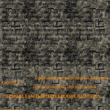
инвестировать более 20 миллиардов рублей.
Как сообщили в ОАО «Газпром», стороны согласились о
необходимости повышать платежную дисциплину среди
потребителей газа на территории области. По данным ОАО
«Газпром», в Астраханском регионе задолженность на 1
апреля 2013 года за поставленный газ уже превысила 1 млрд.
700 млн. рублей. И отсутствие активных действий региона по
сокращению долга станут определяющими для дальнейшей
газификации Астраханской области.
Напомним, в период с 2014 по 2012 год ОАО «Газпром»
инвестировал в газификацию региона около 2,5 млрд. рублей.
Уровень газификации региона уже превысил средний
прогнозируемый уровень по России почти на 20% и составил
84,5 процента.
Предыдущая статья
Спортсмены нарушают правила досрочной
сдачи ЕГЭ
Следующая статья
25 апреля отключат свет на 30 улицах
ЭТО МОЖЕТ БЫТЬ ИНТЕРЕСНО
ЕЩЕ ОТ АВТОРА
Экономика