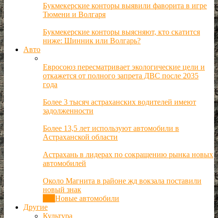
Букмекерские конторы выявили фаворита в игре
Тюмени и Волгаря
Букмекерские конторы выясняют, кто скатится
ниже: Шинник или Волгарь?
Авто
Евросоюз пересматривает экологические цели и
откажется от полного запрета ДВС после 2035
года
Более 3 тысяч астраханских водителей имеют
задолженности
Более 13,5 лет используют автомобили в
Астраханской области
Астрахань в лидерах по сокращению рынка новых
автомобилей
Около Магнита в районе жд вокзала поставили
новый знак
Все
Новые автомобили
Другие
Культура