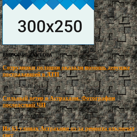
ВЫБОР РЕДАКТОРА
Сотрудники полиции оказали помощь девушке
пострадавшей в ДТП
ria30.ru
-
26.11.2013
Сильный ветер в Астрахани. Фотографии
последствий ЧП
ria30.ru
-
29.03.2015
На 63 улицах Астрахани из-за ремонта отключат
свет