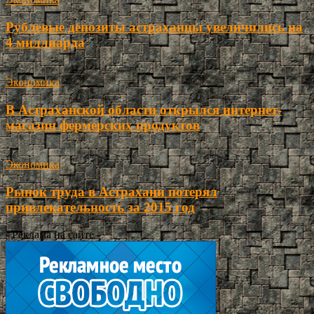
Рублевые депозиты астраханцы увеличились на
4 миллиарда
Экономика
В Астраханской области открылся интернет-
магазин фермерских продуктов
Экономика
Рынок труда в Астрахани потерял
привлекательность за 2015 год
- Реклама на сайте -