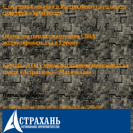
С середины декабря в России начнут продавать
смартфон «YotaPhone»
ria30.ru
-
04.12.2013
Обама подтвердил намерение США
экспортировать газ в Европу
ria30.ru
-
03.05.2014
Крупное ДТП с тремя погибшими произошло на
трассе «Астрахань — Махачкала»
ria30.ru
-
13.10.2014
Наши партнёры
Заправка кондиционера автомобиля в Астрахани