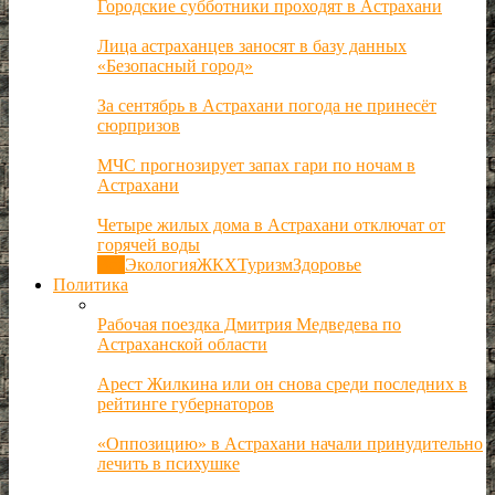
Городские субботники проходят в Астрахани
Лица астраханцев заносят в базу данных
«Безопасный город»
За сентябрь в Астрахани погода не принесёт
сюрпризов
МЧС прогнозирует запах гари по ночам в
Астрахани
Четыре жилых дома в Астрахани отключат от
горячей воды
Все
Экология
ЖКХ
Туризм
Здоровье
Политика
Рабочая поездка Дмитрия Медведева по
Астраханской области
Арест Жилкина или он снова среди последних в
рейтинге губернаторов
«Оппозицию» в Астрахани начали принудительно
лечить в психушке