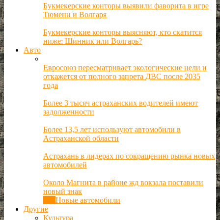
Букмекерские конторы выявили фаворита в игре
Тюмени и Волгаря
Букмекерские конторы выясняют, кто скатится
ниже: Шинник или Волгарь?
Авто
Евросоюз пересматривает экологические цели и
откажется от полного запрета ДВС после 2035
года
Более 3 тысяч астраханских водителей имеют
задолженности
Более 13,5 лет используют автомобили в
Астраханской области
Астрахань в лидерах по сокращению рынка новых
автомобилей
Около Магнита в районе жд вокзала поставили
новый знак
Все
Новые автомобили
Другие
Культура