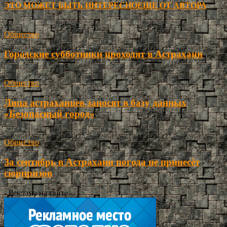
ЭТО МОЖЕТ БЫТЬ ИНТЕРЕСНО
ЕЩЕ ОТ АВТОРА
Общество
Городские субботники проходят в Астрахани
Общество
Лица астраханцев заносят в базу данных
«Безопасный город»
Общество
За сентябрь в Астрахани погода не принесёт
сюрпризов
- Реклама на сайте -