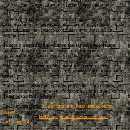
данному адресу и родственных связей с собственником
жилого дома не имеют.
Известно, что общая площадь жилого дома составляет 59,3
кв.м., то при одновременном нахождении всех прописанных в
доме площадь на каждого составляла чуть более 0,5 кв.
метров.
Со слов очевидцев, в доме прописаны преимущественно
цыгане. Многие из нах не работают и занимаются
попрошайничеством на улицах города Астрахань.
Напомним, что окраины поселка Янго-Аул в течение
последних 30 лет являются местом компактного проживания
цыган.
В настоящее время прокуратура истребовала снять граждан с
регистрационного учета и в отношении собственника жилого
дома проводится проверка.
Предыдущая статья
Выбор спиннинга для начинающих
рыбаков
Следующая статья
BMW представил в Женеве новый
кроссовер X4