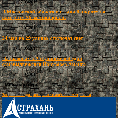
ria30.ru
-
07.03.2015
В Московской области в стадии банкротства
находятся 26 застройщиков
ria30.ru
-
29.07.2013
24 мая на 29 улицах отключат свет
ria30.ru
-
24.05.2013
На выборах в Ахтубинске победил
самовыдвиженец Нарузбаев Аманга
ria30.ru
-
24.03.2014
Наши партнёры
Заправка кондиционера автомобиля в Астрахани