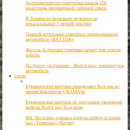
Астраханские пограничники изъяли 150
килограмм запрещенной табачной смеси
В Знаменске задержали мужчину за
изнасилование 7-летней девочки
Пьяный астраханец совершил опрокидывание
автомобиля «ВАЗ 2106»
Житель Астрахани совершил кражу при поиске
работы
На трассе «Астрахань – Волгоград» опрокинулся
автомобиль
Спорт
Букмекерские конторы определяют Волгарь не
явным фаворитом у КАМАЗа
Букмекерские конторы не допускают уверенной
победы Волги над Волгарем
ФК «Волгарь» одержал вторую победу в сезоне
над «Тюменью» (Видео)