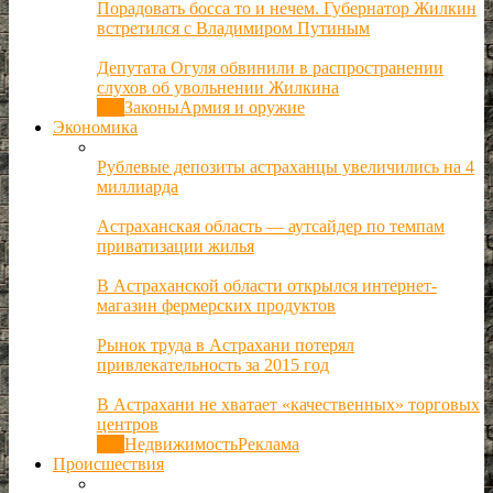
Порадовать босса то и нечем. Губернатор Жилкин
встретился с Владимиром Путиным
Депутата Огуля обвинили в распространении
слухов об увольнении Жилкина
Все
Законы
Армия и оружие
Экономика
Рублевые депозиты астраханцы увеличились на 4
миллиарда
Астраханская область — аутсайдер по темпам
приватизации жилья
В Астраханской области открылся интернет-
магазин фермерских продуктов
Рынок труда в Астрахани потерял
привлекательность за 2015 год
В Астрахани не хватает «качественных» торговых
центров
Все
Недвижимость
Реклама
Происшествия