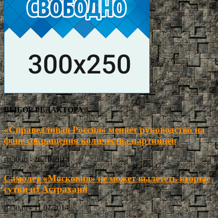
ВЫБОР РЕДАКТОРА
«Справедливая Россия» меняет руководство на
фоне сокращения количества партийцев
ria30.ru
-
26.10.2013
Самолет «Московия» не может вылететь вторые
сутки из Астрахани
ria30.ru
-
11.07.2014