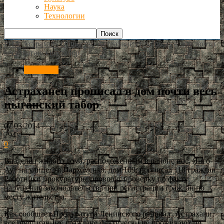
Наука
Технологии
РИА Астрахань
Общество
Астраханец прописал в дом почти
весь цыганский табор
Общество
Астраханец прописал в дом почти весь
цыганский табор
07.03.2014
294
0
Владелец жилого дома, расположенным в районе пос. Янго-
Аул на улице 2-я Пархоменко, дом 109, прописал 118 граждан.
Работники прокуратуры проводят проверку по факту
нарушения законодательства при регистрации граждан по
месту жительства.
Как сообщает Прокуратура Ленинского района г. Астрахани,
все прописанные граждане фактически не проживают по