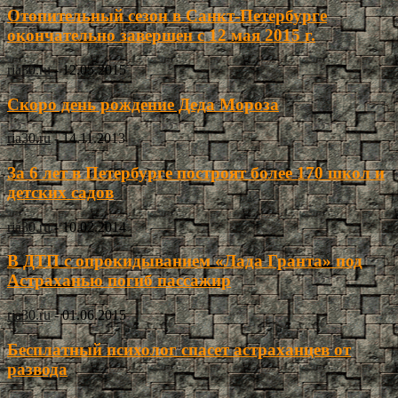
Отопительный сезон в Санкт-Петербурге
окончательно завершен с 12 мая 2015 г.
ria30.ru
-
12.05.2015
Скоро день рождение Деда Мороза
ria30.ru
-
14.11.2013
За 6 лет в Петербурге построят более 170 школ и
детских садов
ria30.ru
-
10.02.2014
В ДТП с опрокидыванием «Лада Гранта» под
Астраханью погиб пассажир
ria30.ru
-
01.06.2015
Бесплатный психолог спасет астраханцев от
развода