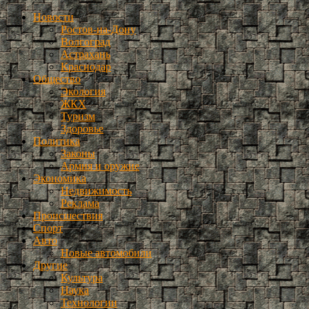
Новости
Ростов-на-Дону
Волгоград
Астрахань
Краснодар
Общество
Экология
ЖКХ
Туризм
Здоровье
Политика
Законы
Армия и оружие
Экономика
Недвижимость
Реклама
Происшествия
Спорт
Авто
Новые автомобили
Другие
Культура
Наука
Технологии