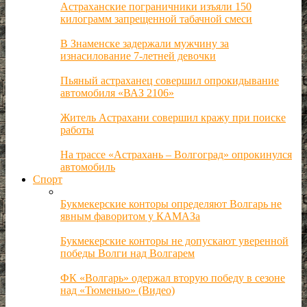
Астраханские пограничники изъяли 150
килограмм запрещенной табачной смеси
В Знаменске задержали мужчину за
изнасилование 7-летней девочки
Пьяный астраханец совершил опрокидывание
автомобиля «ВАЗ 2106»
Житель Астрахани совершил кражу при поиске
работы
На трассе «Астрахань – Волгоград» опрокинулся
автомобиль
Спорт
Букмекерские конторы определяют Волгарь не
явным фаворитом у КАМАЗа
Букмекерские конторы не допускают уверенной
победы Волги над Волгарем
ФК «Волгарь» одержал вторую победу в сезоне
над «Тюменью» (Видео)