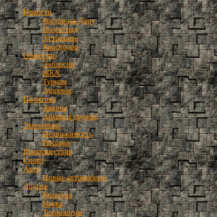
Новости
Ростов-на-Дону
Волгоград
Астрахань
Краснодар
Общество
Экология
ЖКХ
Туризм
Здоровье
Политика
Законы
Армия и оружие
Экономика
Недвижимость
Реклама
Происшествия
Спорт
Авто
Новые автомобили
Другие
Культура
Наука
Технологии