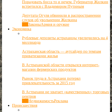
Порадовать босса то и нечем. Губернатор Жилкин
встретился с Владимиром Путиным
Депутата Огуля обвинили в распространении
слухов об увольнении Жилкина
Все
Законы
Армия и оружие
Экономика
Рублевые депозиты астраханцы увеличились на 4
миллиарда
Астраханская область — аутсайдер по темпам
приватизации жилья
В Астраханской области открылся интернет-
магазин фермерских продуктов
Рынок труда в Астрахани потерял
привлекательность за 2015 год
В Астрахани не хватает «качественных» торговых
центров
Все
Недвижимость
Реклама
Происшествия