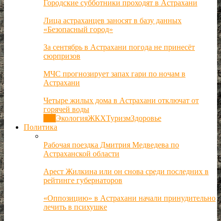
Городские субботники проходят в Астрахани
Лица астраханцев заносят в базу данных
«Безопасный город»
За сентябрь в Астрахани погода не принесёт
сюрпризов
МЧС прогнозирует запах гари по ночам в
Астрахани
Четыре жилых дома в Астрахани отключат от
горячей воды
Все
Экология
ЖКХ
Туризм
Здоровье
Политика
Рабочая поездка Дмитрия Медведева по
Астраханской области
Арест Жилкина или он снова среди последних в
рейтинге губернаторов
«Оппозицию» в Астрахани начали принудительно
лечить в психушке