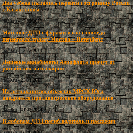
Два узбека пытались перейти госграницу России
с Казахстаном
ria30.ru
-
17.05.2013
Массовое ДТП с фурами из-за гололеда
перекрыло трассу Москва – Петербург
ria30.ru
-
12.12.2013
Дешевые авиабилеты Аэрофлота прячут от
российских пассажиров
ria30.ru
-
23.01.2016
На астраханских объектах МРСК Юга
внедряется противогрозовое оборудование
ria30.ru
-
01.05.2014
В лобовом ДТП погиб водитель и пассажир
ria30.ru
-
16.09.2013