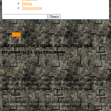
Наука
Технологии
РИА Астрахань
Авто
Женщина без прав на маршрутке
перевозила пассажиров
Авто
Женщина без прав на маршрутке
перевозила пассажиров
29.07.2013
310
0
Сотрудники ГИБДД в поселке Новоначалово в Приволжском
районе Астраханской области остановили маршрутку № 152,
перевозившей пассажиров из пос. Камардан в город
Астрахань.
При проверке документов за рулем маршрутного
транспортного средства оказалась женщина, 42 лет. Право на
управление ТС категории «D» у водителя отсутствовало,