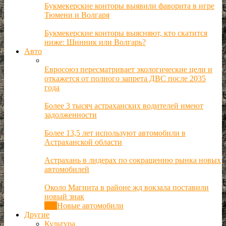
Букмекерские конторы выявили фаворита в игре
Тюмени и Волгаря
Букмекерские конторы выясняют, кто скатится
ниже: Шинник или Волгарь?
Авто
Евросоюз пересматривает экологические цели и
откажется от полного запрета ДВС после 2035
года
Более 3 тысяч астраханских водителей имеют
задолженности
Более 13,5 лет используют автомобили в
Астраханской области
Астрахань в лидерах по сокращению рынка новых
автомобилей
Около Магнита в районе жд вокзала поставили
новый знак
Все
Новые автомобили
Другие
Культура