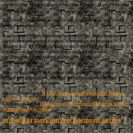
также она не была вписана в страховой полис, и отсутствовал
путевой лист.
В своих объяснениях женщина указала, что за руль попросил
сесть её знакомый.
В настоящее время, транспортное средство эвакуировано на
специализированную стоянку, и женщина отстранена от
управления. Ей грозит штраф суммой около 3 тысяч рублей за
управление без прав соответствующей категории и
несоблюдение требования законодательства об
автостраховании.
Многие работодатели предъявляют низкие требования к
водителям маршруток, и найти работа волжский можно
быстро через сеть интернет.
Предыдущая статья
В Сургуте на неделю перестали убирать
улицы от мусора
Следующая статья
По миллиону долларов потратят на закупку
трамвайчика для города
ЭТО МОЖЕТ БЫТЬ ИНТЕРЕСНО
ЕЩЕ ОТ АВТОРА