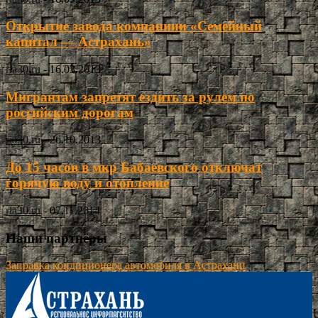
Открытие завода компаниии «Семейный
капитал — Астрахань»
ria30.ru
-
16.03.2013
Мигрантам запретят ездить за рулем по
российским дорогам
ria30.ru
-
26.10.2013
До 15 часов в мкр Бабаевского отключат
горячую воду и отопление
ria30.ru
-
07.11.2014
Наши партнёры
Заправка кондиционера автомобиля в Астрахани