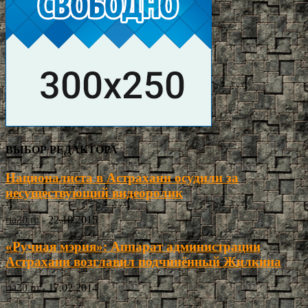
ВЫБОР РЕДАКТОРА
Националиста в Астрахани осудили за
несуществующий видеоролик
ria30.ru
-
22.10.2015
«Ручная мэрия»: Аппарат администрации
Астрахани возглавил подчинённый Жилкина
ria30.ru
-
17.02.2014