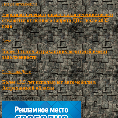
Новые автомобили
Евросоюз пересматривает экологические цели и
откажется от полного запрета ДВС после 2035
года
Авто
Более 3 тысяч астраханских водителей имеют
задолженности
Ростов-на-Дону
Более 13,5 лет используют автомобили в
Астраханской области
- Реклама на сайте -