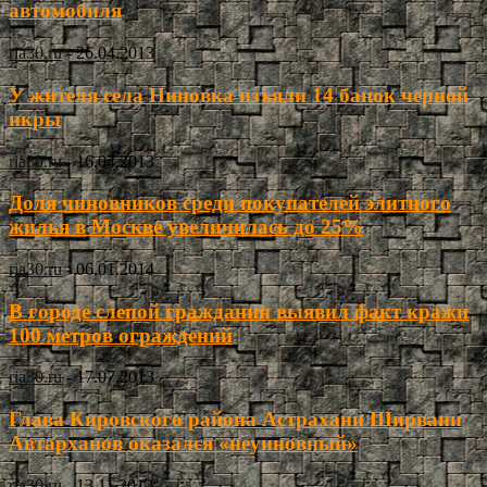
автомобиля
ria30.ru
-
26.04.2013
У жителя села Ниновка изъяли 14 банок черной
икры
ria30.ru
-
16.04.2013
Доля чиновников среди покупателей элитного
жилья в Москве увеличилась до 25%
ria30.ru
-
06.01.2014
В городе слепой гражданин выявил факт кражи
100 метров ограждений
ria30.ru
-
17.07.2013
Глава Кировского района Астрахани Ширвани
Автарханов оказался «неуиновный»
ria30.ru
-
13.11.2013