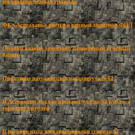
миллионов бедных граждан
ria30.ru
-
10.04.2014
ФК «Астрахань» рвётся в первый дивизион ФНЛ
ria30.ru
-
28.04.2013
Онлайн казино замещают незаконный игорный
бизнес
ria30.ru
-
25.07.2013
Продление пассажирского маршрута №62
ria30.ru
-
22.02.2013
В Астрахани доллар продают уже по 63 рубля, а
евро по 69 рублей
ria30.ru
-
28.07.2015
В регионе из-за электропроводки сгорело 42