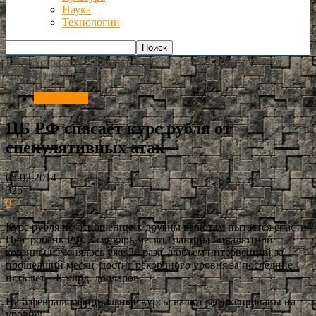
Наука
Технологии
РИА Астрахань
Экономика
ЦБ РФ спасает курс рубля от
спекулятивных атак
Экономика
ЦБ РФ спасает курс рубля от
спекулятивных атак
05.02.2014
325
0
Курс рубля по отношению к другим валютам пытается спасти
Центробанк РФ. За январь месяц границы бивалютной
корзины изменялось уже 24 раза, а объем интервенций за
прошедший месяц достиг рекордного уровня за последние
пять лет – 8 млрд. долларов.
На 6 февраля официальные курсы валют зафиксированы на
уровне: