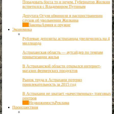
Порадовать босса то и нечем. Губернатор Жилкин
встретился с Владимиром Путиным
Депутата Огуля обвинили в распространении
слухов об увольнении Жилкина
Все
Законы
Армия и оружие
Экономика
Рублевые депозиты астраханцы увеличились на 4
миллиарда
Астраханская область — аутсайдер по темпам
приватизации жилья
В Астраханской области открылся интернет-
магазин фермерских продуктов
Рынок труда в Астрахани потерял
привлекательность за 2015 год
В Астрахани не хватает «качественных» торговых
центров
Все
Недвижимость
Реклама
Происшествия