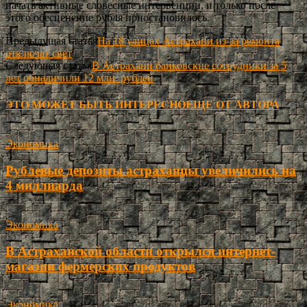
начать активные словесные интервенции, и только после
этого обесценение рубля приостановилось.
Предыдущая статья
На 18 улицах Астрахани из-за ремонта
отключат свет
Следующая статья
В Астрахани банковские сотрудники за 5
лет обналичили 12 млн. рублей
ЭТО МОЖЕТ БЫТЬ ИНТЕРЕСНО
ЕЩЕ ОТ АВТОРА
Экономика
Рублевые депозиты астраханцы увеличились на
4 миллиарда
Экономика
В Астраханской области открылся интернет-
магазин фермерских продуктов
Экономика