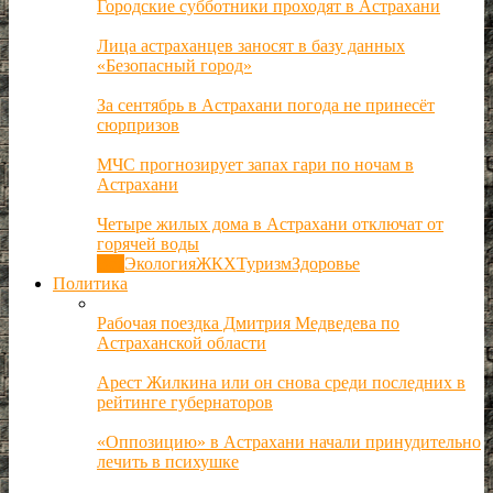
Городские субботники проходят в Астрахани
Лица астраханцев заносят в базу данных
«Безопасный город»
За сентябрь в Астрахани погода не принесёт
сюрпризов
МЧС прогнозирует запах гари по ночам в
Астрахани
Четыре жилых дома в Астрахани отключат от
горячей воды
Все
Экология
ЖКХ
Туризм
Здоровье
Политика
Рабочая поездка Дмитрия Медведева по
Астраханской области
Арест Жилкина или он снова среди последних в
рейтинге губернаторов
«Оппозицию» в Астрахани начали принудительно
лечить в психушке