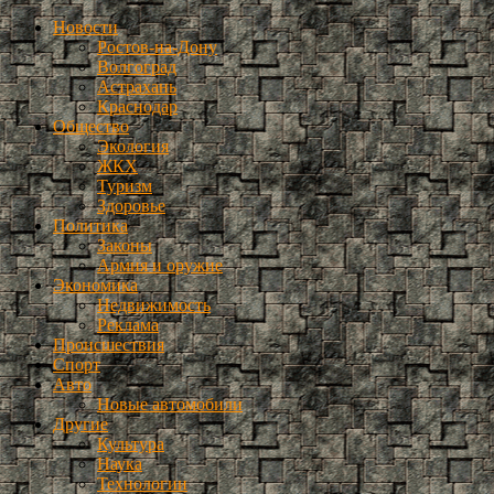
Новости
Ростов-на-Дону
Волгоград
Астрахань
Краснодар
Общество
Экология
ЖКХ
Туризм
Здоровье
Политика
Законы
Армия и оружие
Экономика
Недвижимость
Реклама
Происшествия
Спорт
Авто
Новые автомобили
Другие
Культура
Наука
Технологии