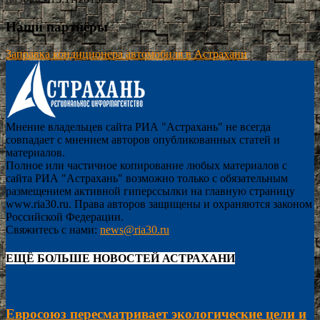
Наши партнёры
Заправка кондиционера автомобиля в Астрахани
Мнение владельцев сайта РИА "Астрахань" не всегда
совпадает с мнением авторов опубликованных статей и
материалов.
Полное или частичное копирование любых материалов с
сайта РИА "Астрахань" возможно только с обязательным
размещением активной гиперссылки на главную страницу
www.ria30.ru. Права авторов защищены и охраняются законом
Российской Федерации.
Свяжитесь с нами:
news@ria30.ru
ЕЩЁ БОЛЬШЕ НОВОСТЕЙ АСТРАХАНИ
Евросоюз пересматривает экологические цели и