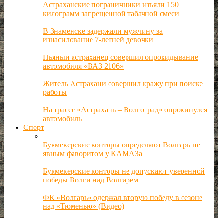
Астраханские пограничники изъяли 150
килограмм запрещенной табачной смеси
В Знаменске задержали мужчину за
изнасилование 7-летней девочки
Пьяный астраханец совершил опрокидывание
автомобиля «ВАЗ 2106»
Житель Астрахани совершил кражу при поиске
работы
На трассе «Астрахань – Волгоград» опрокинулся
автомобиль
Спорт
Букмекерские конторы определяют Волгарь не
явным фаворитом у КАМАЗа
Букмекерские конторы не допускают уверенной
победы Волги над Волгарем
ФК «Волгарь» одержал вторую победу в сезоне
над «Тюменью» (Видео)