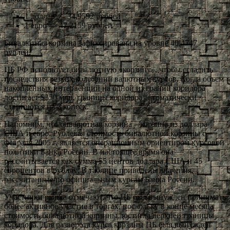
1 доллар — 34,9592 рублей
1 евро — 47,2159 рублей
Бивалютная корзина зафиксирована на уровне 40,4747
рублей.
ЦБ РФ использует бивалютную «корзину», чтобы сгладить
последствия резких колебаний валютных курсов. Когда объем
накопленных интервенций на одной из границ коридора
достигает $350 млн, границы коридора автоматически
сдвигаются на 5 копеек.
Напомним, что бивалютная корзина – корзина из доллара
США и евро. Рублевая стоимость бивалютной корзины с
февраля 2005 г. является операционным ориентиром курсовой
политики Банка России. В настоящее время она
рассчитывается как сумма 55 центов доллара США и 45
евроцентов в рублях. В таблице приведены значения,
рассчитанные по официальным курсам Банка России.
Участники рынка отмечают, что ЦБ был вынужден принимать
более активное участие в торгах, поскольку в конце месяца
стоимость бивалютной корзины достигла верхней границы
коридора. Для разворота курса корзины ЦБ был вынужден