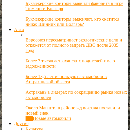
Букмекерские конторы выявили фаворита в игре
Тюмени и Волгаря
Букмекерские конторы выясняют, кто скатится
ниже: Шинник или Волгарь?
Авто
Евросоюз пересматривает экологические цели и
откажется от полного запрета ДВС после 2035
года
Более 3 тысяч астраханских водителей имеют
задолженности
Более 13,5 лет используют автомобили в
Астраханской области
Астрахань в лидерах по сокращению рынка новых
автомобилей
Около Магнита в районе жд вокзала поставили
новый знак
Все
Новые автомобили
Другие
Культура