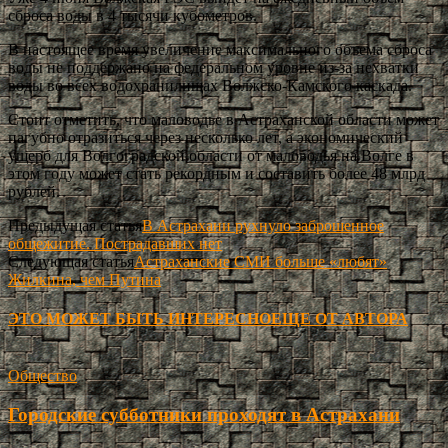
сброса воды в 4 тысячи кубометров.
В настоящее время увеличение максимального объема сброса
воды не поддержано на федеральном уровне из-за нехватки
воды во всех водохранилищах Волжско-Камского каскада.
Стоит отметить, что маловодье в Астраханской области может
пагубно отразиться через несколько лет, а экономический
ущерб для Волгоградской области от маловодья на Волге в
этом году может стать рекордным и составить более 48 млрд
рублей.
Предыдущая статья
В Астрахани рухнуло заброшенное
общежитие. Пострадавших нет
Следующая статья
Астраханские СМИ больше «любят»
Жилкина, чем Путина
ЭТО МОЖЕТ БЫТЬ ИНТЕРЕСНО
ЕЩЕ ОТ АВТОРА
Общество
Городские субботники проходят в Астрахани