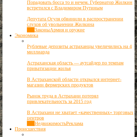
Порадовать босса то и нечем. Губернатор Жилкин
встретился с Владимиром Путиным
Депутата Огуля обвинили в распространении
слухов об увольнении Жилкина
Все
Законы
Армия и оружие
Экономика
Рублевые депозиты астраханцы увеличились на 4
миллиарда
Астраханская область — аутсайдер по темпам
приватизации жилья
В Астраханской области открылся интернет-
магазин фермерских продуктов
Рынок труда в Астрахани потерял
привлекательность за 2015 год
В Астрахани не хватает «качественных» торговых
центров
Все
Недвижимость
Реклама
Происшествия