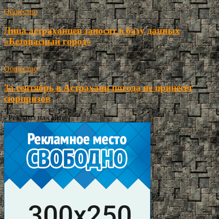
Общество
Лица астраханцев заносят в базу данных
«Безопасный город»
Общество
За сентябрь в Астрахани погода не принесёт
сюрпризов
- Реклама на сайте -