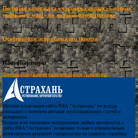
Полиция задержала участника акции «Свободу
узникам 6 мая!» по ложной ориентировке
ria30.ru
-
07.05.2013
Особенности астраханского покера
ria30.ru
-
19.05.2014
Наши партнёры
Заправка кондиционера автомобиля в Астрахани
Мнение владельцев сайта РИА "Астрахань" не всегда
совпадает с мнением авторов опубликованных статей и
материалов.
Полное или частичное копирование любых материалов с
сайта РИА "Астрахань" возможно только с обязательным
размещением активной гиперссылки на главную страницу