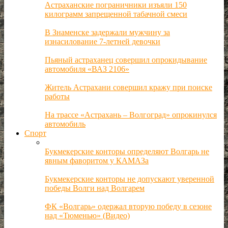
Астраханские пограничники изъяли 150
килограмм запрещенной табачной смеси
В Знаменске задержали мужчину за
изнасилование 7-летней девочки
Пьяный астраханец совершил опрокидывание
автомобиля «ВАЗ 2106»
Житель Астрахани совершил кражу при поиске
работы
На трассе «Астрахань – Волгоград» опрокинулся
автомобиль
Спорт
Букмекерские конторы определяют Волгарь не
явным фаворитом у КАМАЗа
Букмекерские конторы не допускают уверенной
победы Волги над Волгарем
ФК «Волгарь» одержал вторую победу в сезоне
над «Тюменью» (Видео)