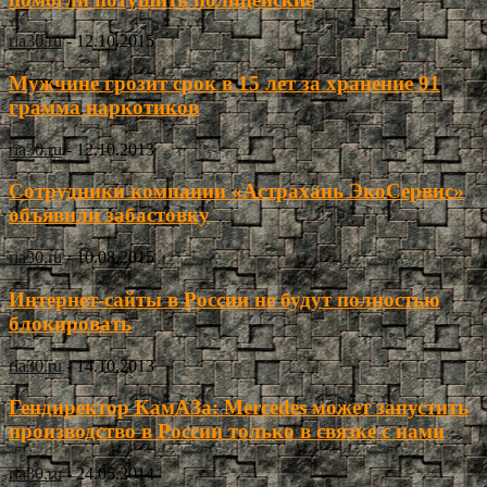
ria30.ru
-
12.10.2015
Мужчине грозит срок в 15 лет за хранение 91
грамма наркотиков
ria30.ru
-
12.10.2013
Сотрудники компании «Астрахань ЭкоСервис»
объявили забастовку
ria30.ru
-
10.08.2015
Интернет-сайты в России не будут полностью
блокировать
ria30.ru
-
14.10.2013
Гендиректор КамАЗа: Mercedes может запустить
производство в России только в связке с нами
ria30.ru
-
24.05.2014