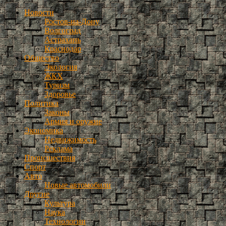
Новости
Ростов-на-Дону
Волгоград
Астрахань
Краснодар
Общество
Экология
ЖКХ
Туризм
Здоровье
Политика
Законы
Армия и оружие
Экономика
Недвижимость
Реклама
Происшествия
Спорт
Авто
Новые автомобили
Другие
Культура
Наука
Технологии