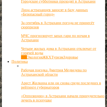
Городские субботники проходят в Астрахани
Лица астраханцев заносят в базу данных
«Безопасный город»
За сентябрь в Астрахани погода не принесёт
сюрпризов
МЧС прогнозирует запах гари по ночам в
Астрахани
Четыре жилых дома в Астрахани отключат от
горячей воды
Все
Экология
ЖКХ
Туризм
Здоровье
Политика
Рабочая поездка Дмитрия Медведева по
Астраханской области
Арест Жилкина или он снова среди последних в
рейтинге губернаторов
«Оппозицию» в Астрахани начали принудительно
лечить в психушке