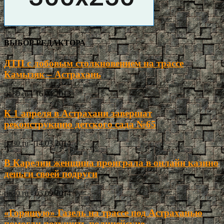
ВЫБОР РЕДАКТОРА
ДТП с лобовым столкновением на трассе
Камызяк – Астрахань
ria30.ru
-
16.04.2013
К 1 апреля в Астрахани завершат
реконструкцию детского сада №65
ria30.ru
-
14.03.2014
В Карелии женщина проиграла в онлайн казино
деньги своей подруги
ria30.ru
-
05.09.2014
«Горящую» Газель на трассе под Астраханью
помогли потушить полицейские