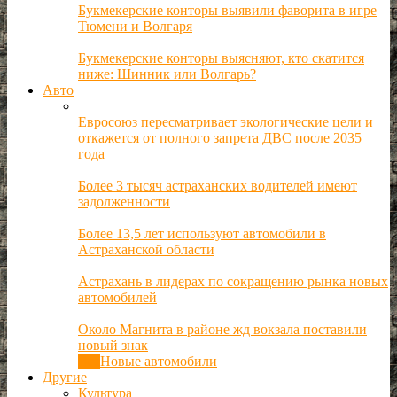
Букмекерские конторы выявили фаворита в игре
Тюмени и Волгаря
Букмекерские конторы выясняют, кто скатится
ниже: Шинник или Волгарь?
Авто
Евросоюз пересматривает экологические цели и
откажется от полного запрета ДВС после 2035
года
Более 3 тысяч астраханских водителей имеют
задолженности
Более 13,5 лет используют автомобили в
Астраханской области
Астрахань в лидерах по сокращению рынка новых
автомобилей
Около Магнита в районе жд вокзала поставили
новый знак
Все
Новые автомобили
Другие
Культура