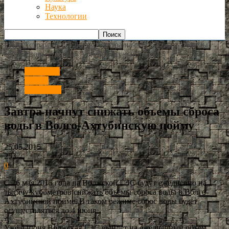
Наука
Технологии
РИА Астрахань
Общество
Завтра начнут снижать объемы
сброса воды в Волго-Ахтубинскую пойму
Общество
Россия
Волгоград
Завтра начнут снижать объемы сброса
воды в Волго-Ахтубинскую пойму
25.05.2015
253
0
С 26 мая 2015 года на Волжской ГЭС будут ежедневно на 1
тысячу кубометров снижать объемы сброса воды в Волго-
Ахтубинской пойме. В таком режиме сброс воды будет
осуществляться до 4 июня.
Уже 4 июня Волжская ГЭС выйдет на ежедневный объем