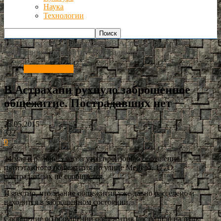
Наука
Технологии
РИА Астрахань
Происшествия
В Астрахани рухнуло
заброшенное общежитие. Пострадавших нет
Происшествия
В Астрахани рухнуло заброшенное
общежитие. Пострадавших нет
25.05.2015
322
0
24 мая в районе 5 часов утра произошло обрушение
пятиэтажного общежития по улице Мейера, 17. О
пострадавших не сообщается.
Известно, что здание общежития уже давно расселено и
находится в заброшенном состоянии.
Сообщение об обрушении общежития поступило на пульт