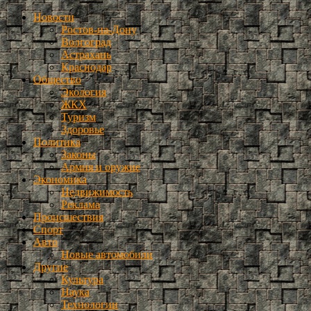
Новости
Ростов-на-Дону
Волгоград
Астрахань
Краснодар
Общество
Экология
ЖКХ
Туризм
Здоровье
Политика
Законы
Армия и оружие
Экономика
Недвижимость
Реклама
Происшествия
Спорт
Авто
Новые автомобили
Другие
Культура
Наука
Технологии