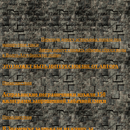
службы спасения МЧС.
Прибывшие на место ЧП спасатели МЧС обнаружили, что у
здания рухнуло боковая кольцевая часть с торца. Обломки
здания упали на проезжую часть прилегающей дороги.
Пострадавших среди населения не зафиксировано.
Предыдущая статья
Переходя дорогу астраханка попала под
маршрутное такси
Следующая статья
Завтра начнут снижать объемы сброса воды
в Волго-Ахтубинскую пойму
ЭТО МОЖЕТ БЫТЬ ИНТЕРЕСНО
ЕЩЕ ОТ АВТОРА
Происшествия
Астраханские пограничники изъяли 150
килограмм запрещенной табачной смеси
Происшествия
В Знаменске задержали мужчину за