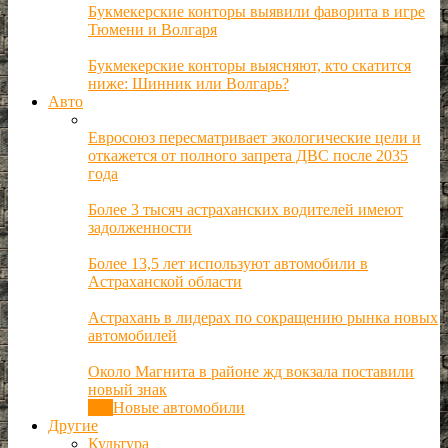
Букмекерские конторы выявили фаворита в игре
Тюмени и Волгаря
Букмекерские конторы выясняют, кто скатится
ниже: Шинник или Волгарь?
Авто
Евросоюз пересматривает экологические цели и
откажется от полного запрета ДВС после 2035
года
Более 3 тысяч астраханских водителей имеют
задолженности
Более 13,5 лет используют автомобили в
Астраханской области
Астрахань в лидерах по сокращению рынка новых
автомобилей
Около Магнита в районе жд вокзала поставили
новый знак
Все
Новые автомобили
Другие
Культура