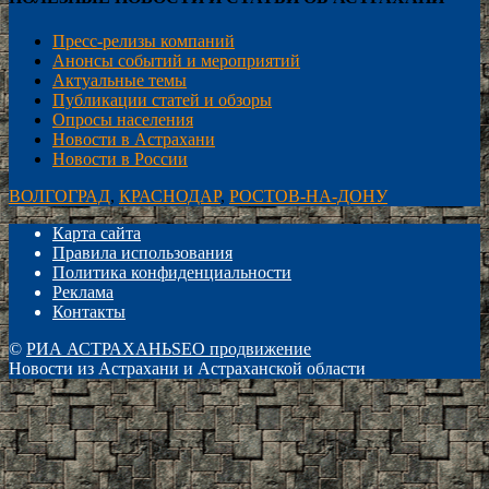
Пресс-релизы компаний
Анонсы событий и мероприятий
Актуальные темы
Публикации статей и обзоры
Опросы населения
Новости в Астрахани
Новости в России
ВОЛГОГРАД
,
КРАСНОДАР
,
РОСТОВ-НА-ДОНУ
Карта сайта
Правила использования
Политика конфиденциальности
Реклама
Контакты
©
РИА АСТРАХАНЬ
SEO продвижение
Новости из Астрахани и Астраханской области