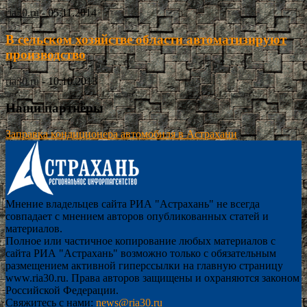
ria30.ru
-
05.11.2014
В сельском хозяйстве области автоматизируют
производство
ria30.ru
-
10.10.2013
Наши партнёры
Заправка кондиционера автомобиля в Астрахани
Мнение владельцев сайта РИА "Астрахань" не всегда
совпадает с мнением авторов опубликованных статей и
материалов.
Полное или частичное копирование любых материалов с
сайта РИА "Астрахань" возможно только с обязательным
размещением активной гиперссылки на главную страницу
www.ria30.ru. Права авторов защищены и охраняются законом
Российской Федерации.
Свяжитесь с нами:
news@ria30.ru