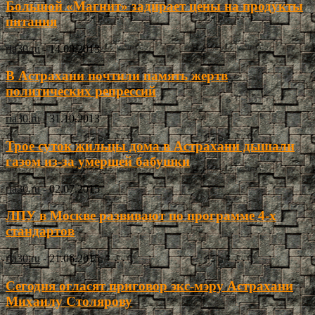
Большой «Магнит» задирает цены на продукты
питания
ria30.ru
-
14.08.2013
В Астрахани почтили память жертв
политических репрессий
ria30.ru
-
31.10.2013
Трое суток жильцы дома в Астрахани дышали
газом из-за умершей бабушки
ria30.ru
-
02.07.2015
ЛПУ в Москве развивают по программе 4-х
стандартов
ria30.ru
-
21.06.2015
Сегодня огласят приговор экс-мэру Астрахани
Михаилу Столярову