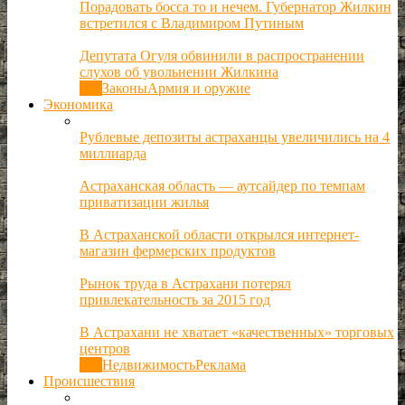
Порадовать босса то и нечем. Губернатор Жилкин
встретился с Владимиром Путиным
Депутата Огуля обвинили в распространении
слухов об увольнении Жилкина
Все
Законы
Армия и оружие
Экономика
Рублевые депозиты астраханцы увеличились на 4
миллиарда
Астраханская область — аутсайдер по темпам
приватизации жилья
В Астраханской области открылся интернет-
магазин фермерских продуктов
Рынок труда в Астрахани потерял
привлекательность за 2015 год
В Астрахани не хватает «качественных» торговых
центров
Все
Недвижимость
Реклама
Происшествия