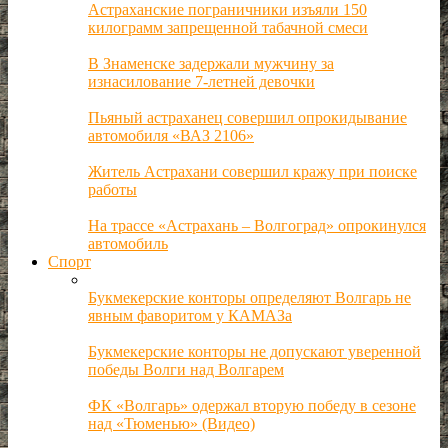
Астраханские пограничники изъяли 150
килограмм запрещенной табачной смеси
В Знаменске задержали мужчину за
изнасилование 7-летней девочки
Пьяный астраханец совершил опрокидывание
автомобиля «ВАЗ 2106»
Житель Астрахани совершил кражу при поиске
работы
На трассе «Астрахань – Волгоград» опрокинулся
автомобиль
Спорт
Букмекерские конторы определяют Волгарь не
явным фаворитом у КАМАЗа
Букмекерские конторы не допускают уверенной
победы Волги над Волгарем
ФК «Волгарь» одержал вторую победу в сезоне
над «Тюменью» (Видео)