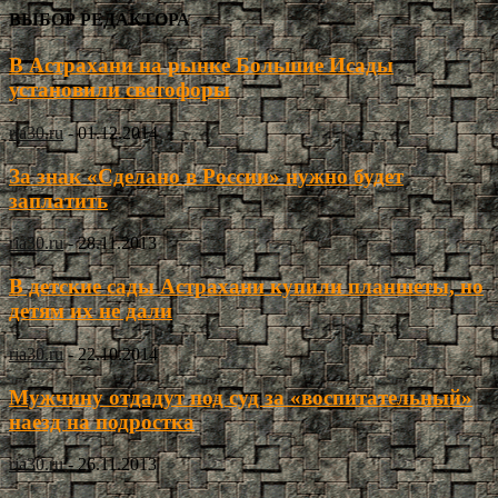
ВЫБОР РЕДАКТОРА
В Астрахани на рынке Большие Исады
установили светофоры
ria30.ru
-
01.12.2014
За знак «Сделано в России» нужно будет
заплатить
ria30.ru
-
28.11.2013
В детские сады Астрахани купили планшеты, но
детям их не дали
ria30.ru
-
22.10.2014
Мужчину отдадут под суд за «воспитательный»
наезд на подростка
ria30.ru
-
26.11.2013