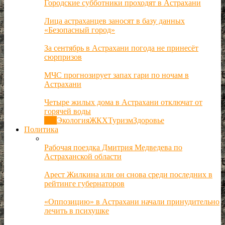
Городские субботники проходят в Астрахани
Лица астраханцев заносят в базу данных
«Безопасный город»
За сентябрь в Астрахани погода не принесёт
сюрпризов
МЧС прогнозирует запах гари по ночам в
Астрахани
Четыре жилых дома в Астрахани отключат от
горячей воды
Все
Экология
ЖКХ
Туризм
Здоровье
Политика
Рабочая поездка Дмитрия Медведева по
Астраханской области
Арест Жилкина или он снова среди последних в
рейтинге губернаторов
«Оппозицию» в Астрахани начали принудительно
лечить в психушке