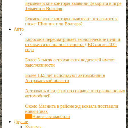
Букмекерские конторы выявили фаворита в игре
Тюмени и Волгаря
Букмекерские конторы выясняют, кто скатится
ниже: Шинник или Волгарь?
Авто
Евросоюз пересматривает экологические цели и
откажется от полного запрета ДВС после 2035
года
Более 3 тысяч астраханских водителей имеют
задолженности
Более 13,5 лет используют автомобили в
Астраханской области
Астрахань в лидерах по сокращению рынка новых
автомобилей
Около Магнита в районе жд вокзала поставили
новый знак
Все
Новые автомобили
Другие
Культура