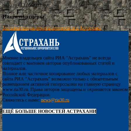
ria30.ru
-
13.05.2013
Наши партнёры
Заправка кондиционера автомобиля в Астрахани
Мнение владельцев сайта РИА "Астрахань" не всегда
совпадает с мнением авторов опубликованных статей и
материалов.
Полное или частичное копирование любых материалов с
сайта РИА "Астрахань" возможно только с обязательным
размещением активной гиперссылки на главную страницу
www.ria30.ru. Права авторов защищены и охраняются законом
Российской Федерации.
Свяжитесь с нами:
news@ria30.ru
ЕЩЁ БОЛЬШЕ НОВОСТЕЙ АСТРАХАНИ