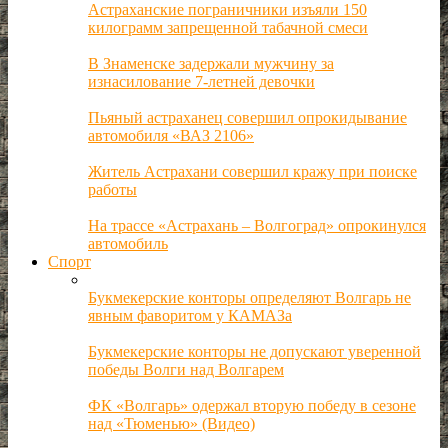
Астраханские пограничники изъяли 150
килограмм запрещенной табачной смеси
В Знаменске задержали мужчину за
изнасилование 7-летней девочки
Пьяный астраханец совершил опрокидывание
автомобиля «ВАЗ 2106»
Житель Астрахани совершил кражу при поиске
работы
На трассе «Астрахань – Волгоград» опрокинулся
автомобиль
Спорт
Букмекерские конторы определяют Волгарь не
явным фаворитом у КАМАЗа
Букмекерские конторы не допускают уверенной
победы Волги над Волгарем
ФК «Волгарь» одержал вторую победу в сезоне
над «Тюменью» (Видео)