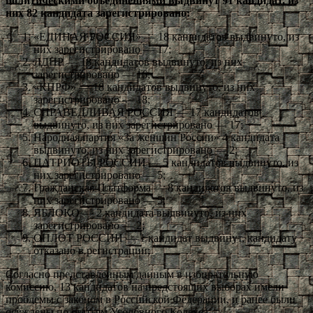
политическими объединениями выдвинут 91 кандидат, из
них 82 кандидата зарегистрировано:
«ЕДИНАЯ РОССИЯ» — 18 кандидатов выдвинуто, из
них зарегистрировано — 17;
ЛДПР — 18 кандидатов выдвинуто, из них
зарегистрировано — 16;
«КПРФ» — 18 кандидатов выдвинуто, из них
зарегистрировано — 18;
СПРАВЕДЛИВАЯ РОССИЯ — 17 кандидатов
выдвинуто, из них зарегистрировано — 17;
Народная партия «За женщин России» 4 кандидата
выдвинуто, из них зарегистрировано — 2;
ПАТРИОТЫ РОССИИ — 5 кандидатов выдвинуто, из
них зарегистрировано — 5;
Гражданская Платформа — 8 кандидатов выдвинуто, из
них зарегистрировано — 5;
ЯБЛОКО — 2 кандидата выдвинуто, из них
зарегистрировано — 2;
ОПЛОТ РОССИИ — 1 кандидат выдвинут, кандидату
отказано в регистрации;
Согласно представленным данным в избирательную
комиссию, 13 кандидатов на предстоящих выборах имели
проблемы с законом в Российской Федерации, и ранее были
осуждены по статьям Уголовного Кодекса.