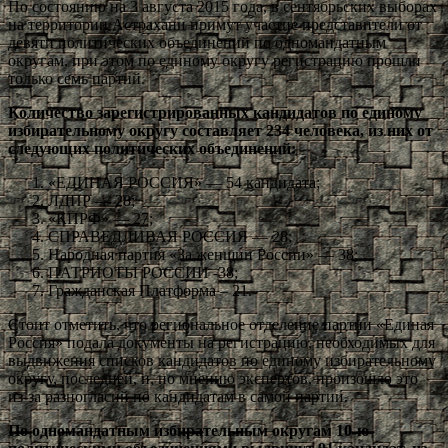
По состоянию на 3 августа 2015 года, в сентябрьских выборах
на территории Астрахани примут участие представители от
девяти политических объединений по одномандатным
округам, при этом по единому округу регистрацию прошли
только семь партий.
Количество зарегистрированных кандидатов по единому
избирательному округу составляет 234 человека, из них от
следующих политических объединений:
«ЕДИНАЯ РОССИЯ» — 54 кандидата;
ЛДПР — 28;
«КПРФ» — 27;
СПРАВЕДЛИВАЯ РОССИЯ — 28;
Народная партия «За женщин России» — 38;
ПАТРИОТЫ РОССИИ -38;
Гражданская Платформа – 21.
Стоит отметить, что региональное отделение партии «Единая
Россия» подала документы на регистрацию, необходимых для
выдвижения списков кандидатов по единому избирательному
округу, последней, и, по мнению экспертов, произошло это
из-за разногласий по кандидатам в самой партии.
По одномандатным избирательным округам 10-ю