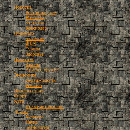
Новости
Ростов-на-Дону
Волгоград
Астрахань
Краснодар
Общество
Экология
ЖКХ
Туризм
Здоровье
Политика
Законы
Армия и оружие
Экономика
Недвижимость
Реклама
Происшествия
Спорт
Авто
Новые автомобили
Другие
Культура
Наука
Технологии