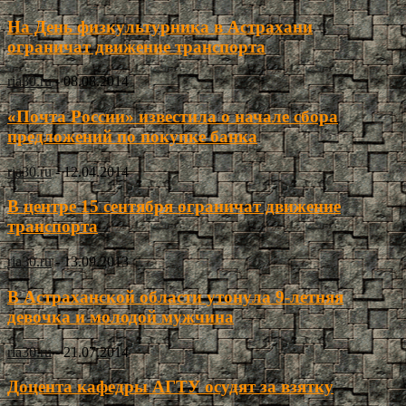
На День физкультурника в Астрахани
ограничат движение транспорта
ria30.ru
-
08.08.2014
«Почта России» известила о начале сбора
предложений по покупке банка
ria30.ru
-
12.04.2014
В центре 15 сентября ограничат движение
транспорта
ria30.ru
-
13.09.2013
В Астраханской области утонула 9-летняя
девочка и молодой мужчина
ria30.ru
-
21.07.2014
Доцента кафедры АГТУ осудят за взятку