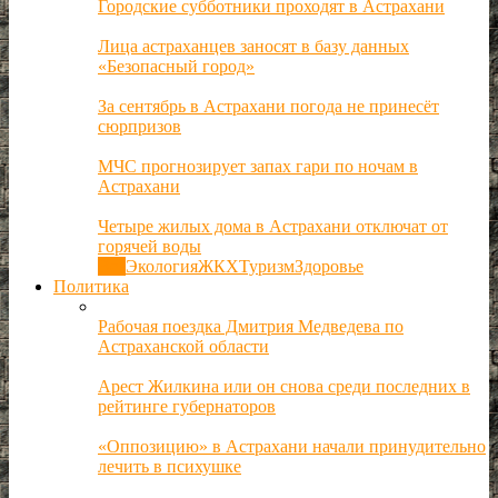
Городские субботники проходят в Астрахани
Лица астраханцев заносят в базу данных
«Безопасный город»
За сентябрь в Астрахани погода не принесёт
сюрпризов
МЧС прогнозирует запах гари по ночам в
Астрахани
Четыре жилых дома в Астрахани отключат от
горячей воды
Все
Экология
ЖКХ
Туризм
Здоровье
Политика
Рабочая поездка Дмитрия Медведева по
Астраханской области
Арест Жилкина или он снова среди последних в
рейтинге губернаторов
«Оппозицию» в Астрахани начали принудительно
лечить в психушке