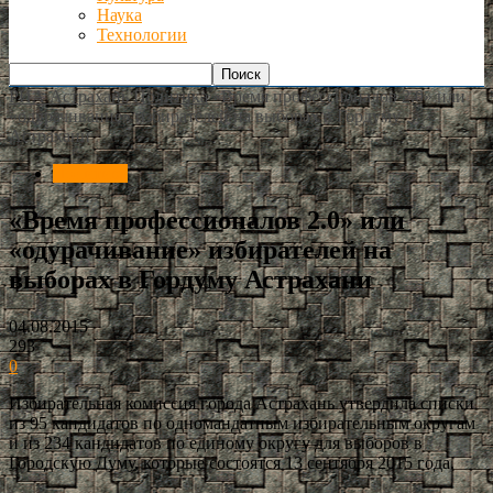
Наука
Технологии
РИА Астрахань
Политика
«Время профессионалов 2.0» или
«одурачивание» избирателей на выборах в Гордуму
Астрахани
Политика
«Время профессионалов 2.0» или
«одурачивание» избирателей на
выборах в Гордуму Астрахани
04.08.2015
293
0
Избирательная комиссия города Астрахань утвердила списки
из 95 кандидатов по одномандатным избирательным округам
и из 234 кандидатов по единому округу для выборов в
Городскую Думу, которые состоятся 13 сентября 2015 года.