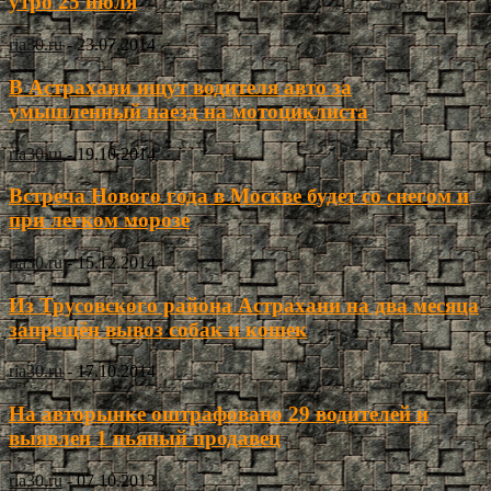
утро 25 июля
ria30.ru
-
23.07.2014
В Астрахани ищут водителя авто за
умышленный наезд на мотоциклиста
ria30.ru
-
19.10.2014
Встреча Нового года в Москве будет со снегом и
при легком морозе
ria30.ru
-
15.12.2014
Из Трусовского района Астрахани на два месяца
запрещён вывоз собак и кошек
ria30.ru
-
17.10.2014
На авторынке оштрафовано 29 водителей и
выявлен 1 пьяный продавец
ria30.ru
-
07.10.2013