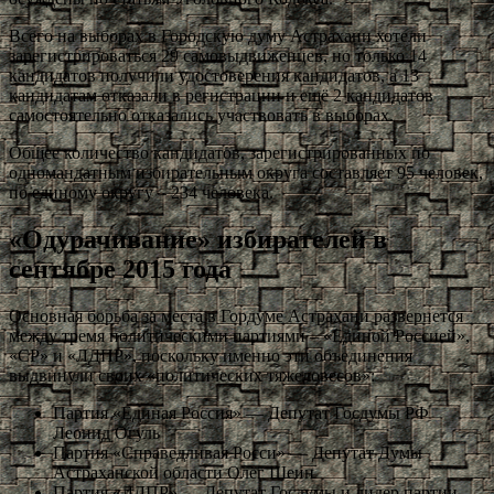
Всего на выборах в Городскую думу Астрахани хотели
зарегистрироваться 29 самовыдвиженцев, но только 14
кандидатов получили удостоверения кандидатов, а 13
кандидатам отказали в регистрации и ещё 2 кандидатов
самостоятельно отказались участвовать в выборах.
Общее количество кандидатов, зарегистрированных по
одномандатным избирательным округа составляет 95 человек,
по единому округу – 234 человека.
«Одурачивание» избирателей в
сентябре 2015 года
Основная борьба за места в Гордуме Астрахани развернется
между тремя политическими партиями – «Единой Россией»,
«СР» и «ЛДПР», поскольку именно эти объединения
выдвинули своих «политических тяжеловесов»:
Партия «Единая Россия» — Депутат Госдумы РФ
Леонид Огуль
Партия «Справедливая Росси» — Депутат Думы
Астраханской области Олег Шеин
Партия «ЛДПР» — Депутат Госдумы и лидер партии