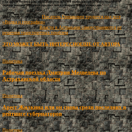
«Да здравствуют фальсификации результатов выборов при ручном подсчете и
переписывании итоговых протоколов в избирательных комиссиях!»
Предыдущая статья
Писатель Гришковец трудится над эссе
«Водка и география»
Следующая статья
Власти в Астрахани самоустраняются от
решения транспортных проблем
ЭТО МОЖЕТ БЫТЬ ИНТЕРЕСНО
ЕЩЕ ОТ АВТОРА
Политика
Рабочая поездка Дмитрия Медведева по
Астраханской области
Политика
Арест Жилкина или он снова среди последних в
рейтинге губернаторов
Политика