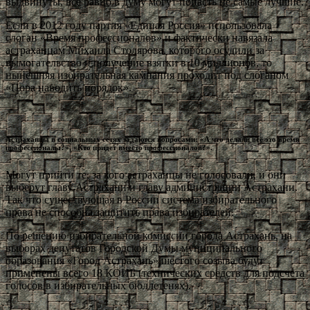
выдвинуты, всё равно в думу могут попасть не самые лучшие.
Если в 2012 году партия «Единая Россия» использовала
слоган «Время профессионалов» и фактически навязала
астраханцам Михаила Столярова, которого осудили за
вымогательство и получение взятки в 10 миллионов, то
нынешняя избирательная кампания проходит под слоганом
«Пора наводить порядок».
Астраханцы в социальных сетях задаются вопросами: «А что делали всё это время
профессионалы?», «Кто придет вместо профессионалов?».
Могут прийти те, за кого астраханцы не голосовали, и они
выберут главу Астрахани и главу администрации Астрахани.
Так что существующая в России система избирательного
права не способна защитить права избирателей.
По решению избирательной комиссии города Астрахань, на
выборах депутатов Городской Думы муниципального
образования «Город Астрахань» шестого созыва будут
применены всего 18 КОИБ (технических средств для подсчета
голосов в избирательных бюллетенях).