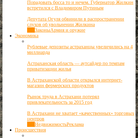
Порадовать босса то и нечем. Губернатор Жилкин
встретился с Владимиром Путиным
Депутата Огуля обвинили в распространении
слухов об увольнении Жилкина
Все
Законы
Армия и оружие
Экономика
Рублевые депозиты астраханцы увеличились на 4
миллиарда
Астраханская область — аутсайдер по темпам
приватизации жилья
В Астраханской области открылся интернет-
магазин фермерских продуктов
Рынок труда в Астрахани потерял
привлекательность за 2015 год
В Астрахани не хватает «качественных» торговых
центров
Все
Недвижимость
Реклама
Происшествия