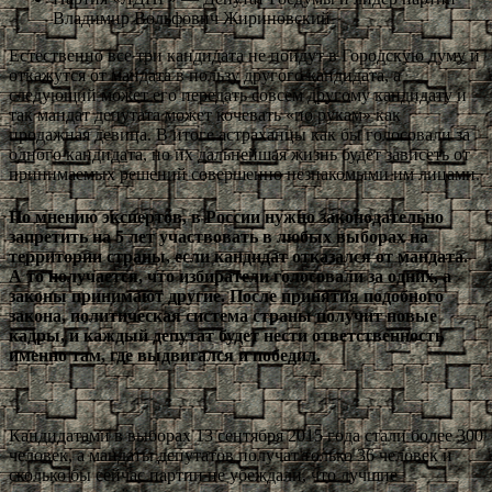
Владимир Вольфович Жириновский
Естественно все три кандидата не пойдут в Городскую думу и
откажутся от мандата в пользу другого кандидата, а
следующий может его передать совсем другому кандидату и
так мандат депутата может кочевать «по рукам» как
продажная девица. В итоге астраханцы как бы голосовали за
одного кандидата, но их дальнейшая жизнь будет зависеть от
принимаемых решений совершенно незнакомыми им лицами.
По мнению экспертов, в России нужно законодательно
запретить на 5 лет участвовать в любых выборах на
территории страны, если кандидат отказался от мандата.
А то получается, что избиратели голосовали за одних, а
законы принимают другие. После принятия подобного
закона, политическая система страны получит новые
кадры, и каждый депутат будет нести ответственность
именно там, где выдвигался и победил.
Кандидатами в выборах 13 сентября 2015 года стали более 300
человек, а мандаты депутатов получат только 36 человек и
сколько бы сейчас партии не убеждали, что лучшие