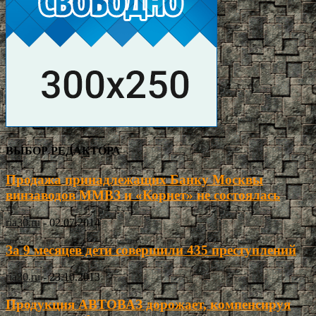
ВЫБОР РЕДАКТОРА
Продажа принадлежащих Банку Москвы
винзаводов ММВЗ и «Корнет» не состоялась
ria30.ru
-
02.07.2014
За 9 месяцев дети совершили 435 преступлений
ria30.ru
-
23.10.2013
Продукция АВТОВАЗ дорожает, компенсируя