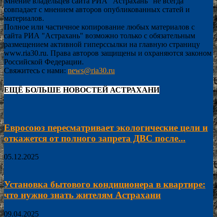
Мнение владельцев сайта РИА "Астрахань" не всегда
совпадает с мнением авторов опубликованных статей и
материалов.
Полное или частичное копирование любых материалов с
сайта РИА "Астрахань" возможно только с обязательным
размещением активной гиперссылки на главную страницу
www.ria30.ru. Права авторов защищены и охраняются законом
Российской Федерации.
Свяжитесь с нами:
news@ria30.ru
ЕЩЁ БОЛЬШЕ НОВОСТЕЙ АСТРАХАНИ
Евросоюз пересматривает экологические цели и
откажется от полного запрета ДВС после...
05.12.2025
Установка бытового кондиционера в квартире:
что нужно знать жителям Астрахани
09.04.2025