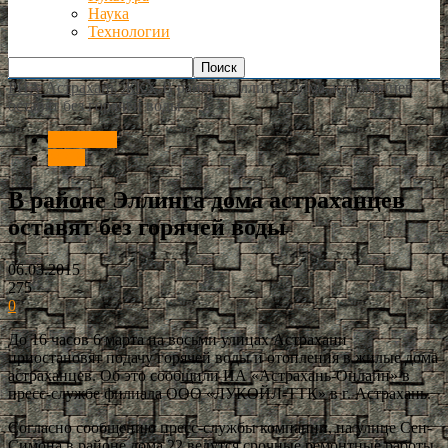
Наука
Технологии
РИА Астрахань
ЖКХ
В районе Эллинга дома астраханцев
оставят без горячей воды
Общество
ЖКХ
В районе Эллинга дома астраханцев
оставят без горячей воды
06.03.2015
275
0
До 16 часов 6 марта на восьми улицах Астрахани
приостановят подачу горячей воды и отопления в жилые дома
астраханцев. Об это сообщили ИА «Астрахань-Онлайн» в
пресс-службе филиала ООО «ЛУКОЙЛ-ТТК» в г. Астрахань.
Согласно сообщению пресс-службы компании, на улице Сен-
Симона в районе дома 22 ведутся срочные ремонтные работы