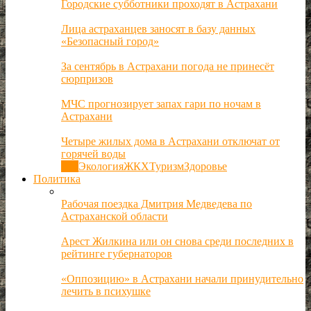
Городские субботники проходят в Астрахани
Лица астраханцев заносят в базу данных
«Безопасный город»
За сентябрь в Астрахани погода не принесёт
сюрпризов
МЧС прогнозирует запах гари по ночам в
Астрахани
Четыре жилых дома в Астрахани отключат от
горячей воды
Все
Экология
ЖКХ
Туризм
Здоровье
Политика
Рабочая поездка Дмитрия Медведева по
Астраханской области
Арест Жилкина или он снова среди последних в
рейтинге губернаторов
«Оппозицию» в Астрахани начали принудительно
лечить в психушке