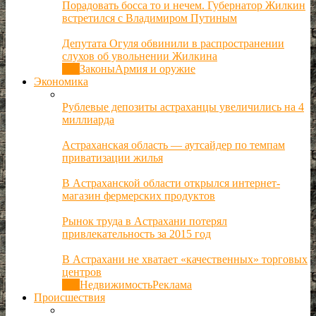
Порадовать босса то и нечем. Губернатор Жилкин
встретился с Владимиром Путиным
Депутата Огуля обвинили в распространении
слухов об увольнении Жилкина
Все
Законы
Армия и оружие
Экономика
Рублевые депозиты астраханцы увеличились на 4
миллиарда
Астраханская область — аутсайдер по темпам
приватизации жилья
В Астраханской области открылся интернет-
магазин фермерских продуктов
Рынок труда в Астрахани потерял
привлекательность за 2015 год
В Астрахани не хватает «качественных» торговых
центров
Все
Недвижимость
Реклама
Происшествия