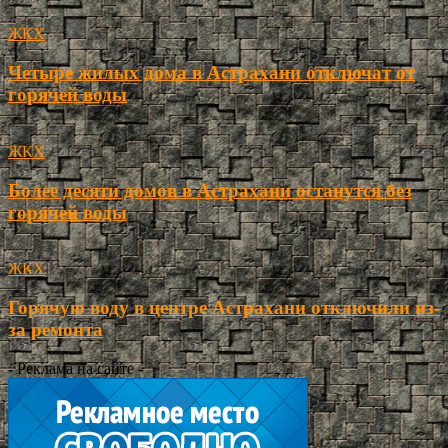
ЖКХ
Четыре жилых дома в Астрахани отключат от
горячей воды
ЖКХ
Более десяти домов в Астрахани останутся без
горячей воды
ЖКХ
Горячую воду в центре Астрахани отключили из-
за ремонта
- Реклама на сайте -