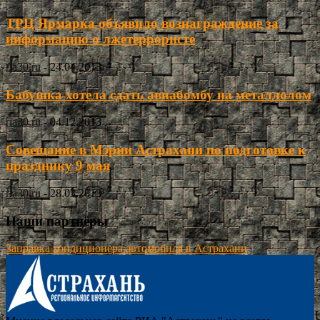
ТРЦ Ярмарка объявило вознаграждение за
информацию о лжетеррористе
ria30.ru
-
24.04.2013
Бабушка хотела сдать авиабомбу на металлолом
ria30.ru
-
04.12.2013
Совещание в Мэрии Астрахани по подготовке к
празднику 9 мая
ria30.ru
-
28.03.2013
Наши партнёры
Заправка кондиционера автомобиля в Астрахани