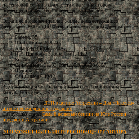
на тепловой сети и в связи с этим на улицах города
ограничена подача теплоносителя в жилые дома.
Ограничение подачи тепла в жилые дома астраханцев
действует с 8.00 до 16.00 6 марта последующим адресам:
Бабефа, 37
Пр. Гужвина, 6, 8, 10,
Адмиралтейская, 1, 3А,
Наб. Приволж. Затона, 14к1, 14к2,
Костина, 2, 4,
Сен-Симона. 31, 33, 33к1, 35/8, 36, 38/6, 57,
Щекина, 9, 10
Сен-Симона. 10/12,
Администрация Филиала приносит свои извинения за
вынужденные неудобства.
Предыдущая статья
ДТП в центре Астрахани – Два «Лексуса»
и трое пешеходов-пострадавших
Следующая статья
Самый дешевый бензин на Юге России
продают в Астрахани
ЭТО МОЖЕТ БЫТЬ ИНТЕРЕСНО
ЕЩЕ ОТ АВТОРА