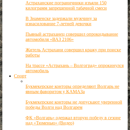
Астраханские пограничники изъяли 150
килограмм запрещенной табачной смеси
В Знаменске задержали мужчину за
изнасилование 7-летней девочки
Пьяный астраханец совершил опрокидывание
автомобиля «ВАЗ 2106»
Житель Астрахани совершил кражу при поиске
работы
На трассе «Астрахань – Волгоград» опрокинулся
автомобиль
Спорт
Букмекерские конторы определяют Волгарь не
явным фаворитом у КАМАЗа
Букмекерские конторы не допускают уверенной
победы Волги над Волгарем
ФК «Волгарь» одержал вторую победу в сезоне
над «Тюменью» (Видео)