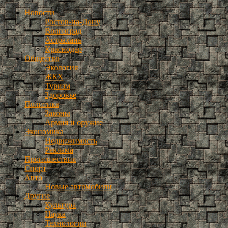
Новости
Ростов-на-Дону
Волгоград
Астрахань
Краснодар
Общество
Экология
ЖКХ
Туризм
Здоровье
Политика
Законы
Армия и оружие
Экономика
Недвижимость
Реклама
Происшествия
Спорт
Авто
Новые автомобили
Другие
Культура
Наука
Технологии