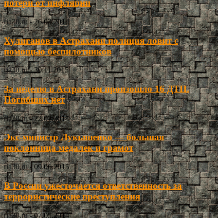
потери от инфляции
ria30.ru
-
26.03.2014
Хулиганов в Астрахани полиция ловит с
помощью беспилотников
ria30.ru
-
30.11.2015
За неделю в Астрахани произошло 16 ДТП.
Погибших нет
ria30.ru
-
22.07.2014
Экс-министр Лукьяненко — большая
поклонница медалек и грамот
ria30.ru
-
09.06.2015
В России ужесточается ответственность за
террористические преступления
ria30.ru
-
07.05.2014