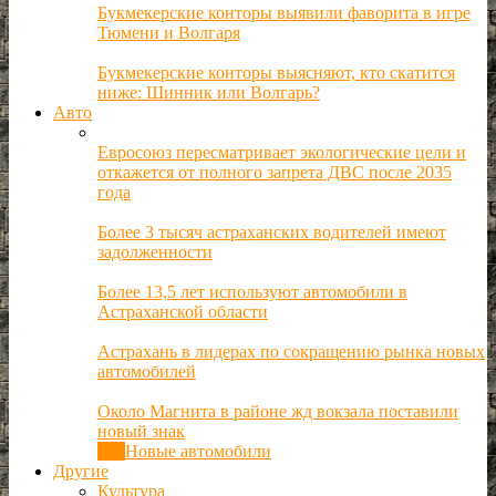
Букмекерские конторы выявили фаворита в игре
Тюмени и Волгаря
Букмекерские конторы выясняют, кто скатится
ниже: Шинник или Волгарь?
Авто
Евросоюз пересматривает экологические цели и
откажется от полного запрета ДВС после 2035
года
Более 3 тысяч астраханских водителей имеют
задолженности
Более 13,5 лет используют автомобили в
Астраханской области
Астрахань в лидерах по сокращению рынка новых
автомобилей
Около Магнита в районе жд вокзала поставили
новый знак
Все
Новые автомобили
Другие
Культура