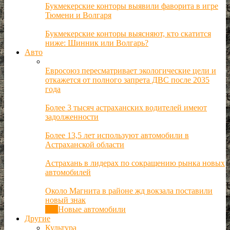
Букмекерские конторы выявили фаворита в игре
Тюмени и Волгаря
Букмекерские конторы выясняют, кто скатится
ниже: Шинник или Волгарь?
Авто
Евросоюз пересматривает экологические цели и
откажется от полного запрета ДВС после 2035
года
Более 3 тысяч астраханских водителей имеют
задолженности
Более 13,5 лет используют автомобили в
Астраханской области
Астрахань в лидерах по сокращению рынка новых
автомобилей
Около Магнита в районе жд вокзала поставили
новый знак
Все
Новые автомобили
Другие
Культура