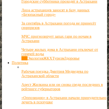
Городские субботники проходят в Астрахани
Лица астраханцев заносят в базу данных
«Безопасный город»
За сентябрь в Астрахани погода не принесёт
сюрпризов
МЧС прогнозирует запах гари по ночам в
Астрахани
Четыре жилых дома в Астрахани отключат от
горячей воды
Все
Экология
ЖКХ
Туризм
Здоровье
Политика
Рабочая поездка Дмитрия Медведева по
Астраханской области
Арест Жилкина или он снова среди последних в
рейтинге губернаторов
«Оппозицию» в Астрахани начали принудительно
лечить в психушке