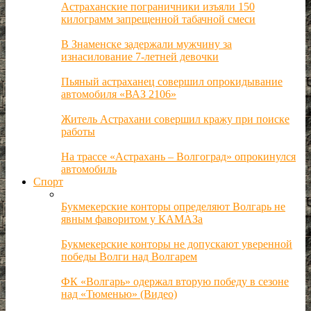
Астраханские пограничники изъяли 150
килограмм запрещенной табачной смеси
В Знаменске задержали мужчину за
изнасилование 7-летней девочки
Пьяный астраханец совершил опрокидывание
автомобиля «ВАЗ 2106»
Житель Астрахани совершил кражу при поиске
работы
На трассе «Астрахань – Волгоград» опрокинулся
автомобиль
Спорт
Букмекерские конторы определяют Волгарь не
явным фаворитом у КАМАЗа
Букмекерские конторы не допускают уверенной
победы Волги над Волгарем
ФК «Волгарь» одержал вторую победу в сезоне
над «Тюменью» (Видео)