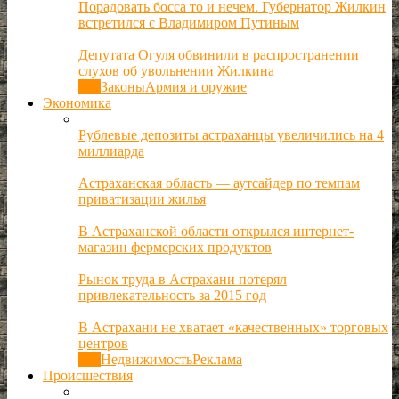
Порадовать босса то и нечем. Губернатор Жилкин
встретился с Владимиром Путиным
Депутата Огуля обвинили в распространении
слухов об увольнении Жилкина
Все
Законы
Армия и оружие
Экономика
Рублевые депозиты астраханцы увеличились на 4
миллиарда
Астраханская область — аутсайдер по темпам
приватизации жилья
В Астраханской области открылся интернет-
магазин фермерских продуктов
Рынок труда в Астрахани потерял
привлекательность за 2015 год
В Астрахани не хватает «качественных» торговых
центров
Все
Недвижимость
Реклама
Происшествия