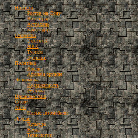
Новости
Ростов-на-Дону
Волгоград
Астрахань
Краснодар
Общество
Экология
ЖКХ
Туризм
Здоровье
Политика
Законы
Армия и оружие
Экономика
Недвижимость
Реклама
Происшествия
Спорт
Авто
Новые автомобили
Другие
Культура
Наука
Технологии