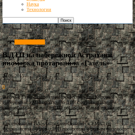
Наука
Технологии
РИА Астрахань
Происшествия
В ДТП на набережной
Астрахани иномарка протаранила «Газель»
Происшествия
В ДТП на набережной Астрахани
иномарка протаранила «Газель»
24.06.2015
317
0
В ночь с 23 на 24 июня на перекрестке улиц Кирова и
Набережная 1 Мая произошло ДТП с опрокидыванием
автомобиля «Газель». В ДТП пострадал только пассажир
микроавтобуса.
Как сообщили ИА «Астрахань-Онлайн» в УМВД по
Астраханской области, ДТП произошло в первом часу после
полуночи, и среди пострадавших оказался только 48-летний