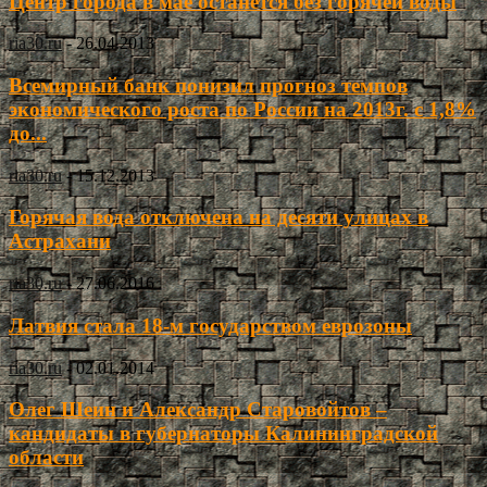
Центр города в мае останется без горячей воды
ria30.ru
-
26.04.2013
Всемирный банк понизил прогноз темпов
экономического роста по России на 2013г. с 1,8%
до...
ria30.ru
-
15.12.2013
Горячая вода отключена на десяти улицах в
Астрахани
ria30.ru
-
27.06.2016
Латвия стала 18-м государством еврозоны
ria30.ru
-
02.01.2014
Олег Шеин и Александр Старовойтов –
кандидаты в губернаторы Калининградской
области