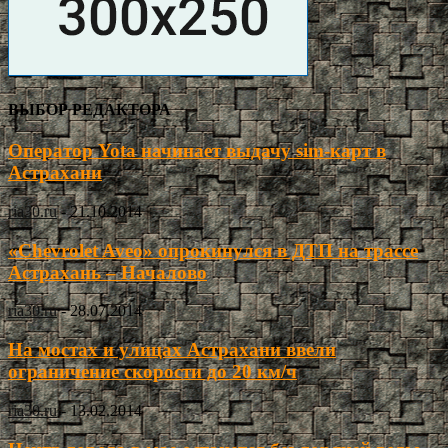
ВЫБОР РЕДАКТОРА
Оператор Yota начинает выдачу sim-карт в
Астрахани
ria30.ru
-
21.10.2014
«Chevrolet Aveo» опрокинулся в ДТП на трассе
Астрахань – Началово
ria30.ru
-
28.07.2014
На мостах и улицах Астрахани ввели
ограничение скорости до 20 км/ч
ria30.ru
-
13.02.2014