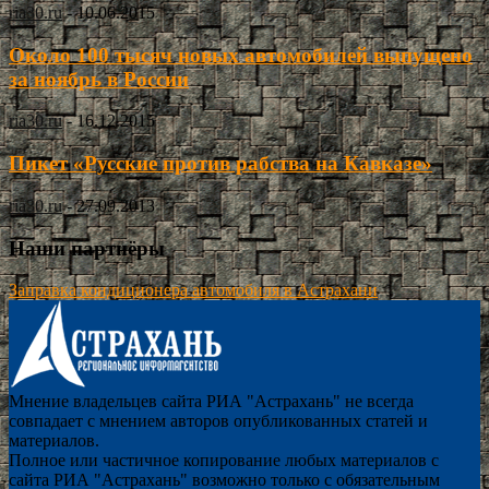
ria30.ru
-
10.06.2015
Около 100 тысяч новых автомобилей выпущено
за ноябрь в России
ria30.ru
-
16.12.2015
Пикет «Русские против рабства на Кавказе»
ria30.ru
-
27.09.2013
Наши партнёры
Заправка кондиционера автомобиля в Астрахани
Мнение владельцев сайта РИА "Астрахань" не всегда
совпадает с мнением авторов опубликованных статей и
материалов.
Полное или частичное копирование любых материалов с
сайта РИА "Астрахань" возможно только с обязательным