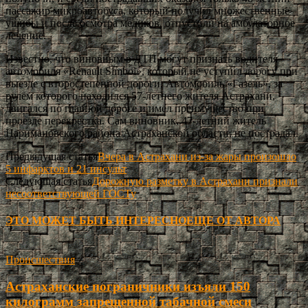
пассажир микроавтобуса, который получил множественные
ушибы и после осмотра медиков, отпустили на амбулаторное
лечение.
Известно, что виновным в ДТП могут признать водителя
автомобиля «Renault Simbol», который не уступил дорогу при
выезде с второстепенной дороги. Автомобиль «Газель», за
рулём которого находился 57-летнего жителя Астрахани,
двигался по главной дороге и имел преимущество при
проезде перекрестка. Сам виновник, 47-летний житель
Наримановского района Астраханской области, не пострадал.
Предыдущая статья
Вчера в Астрахани из-за жары произошло
5 инфарктов и 21 инсульт
Следующая статья
Дорожную разметку в Астрахани признали
несоответствующей ГОСТу
ЭТО МОЖЕТ БЫТЬ ИНТЕРЕСНО
ЕЩЕ ОТ АВТОРА
Происшествия
Астраханские пограничники изъяли 150
килограмм запрещенной табачной смеси