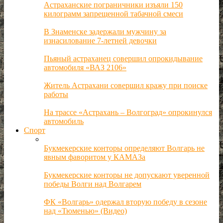
Астраханские пограничники изъяли 150
килограмм запрещенной табачной смеси
В Знаменске задержали мужчину за
изнасилование 7-летней девочки
Пьяный астраханец совершил опрокидывание
автомобиля «ВАЗ 2106»
Житель Астрахани совершил кражу при поиске
работы
На трассе «Астрахань – Волгоград» опрокинулся
автомобиль
Спорт
Букмекерские конторы определяют Волгарь не
явным фаворитом у КАМАЗа
Букмекерские конторы не допускают уверенной
победы Волги над Волгарем
ФК «Волгарь» одержал вторую победу в сезоне
над «Тюменью» (Видео)