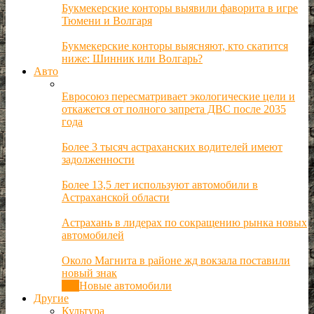
Букмекерские конторы выявили фаворита в игре
Тюмени и Волгаря
Букмекерские конторы выясняют, кто скатится
ниже: Шинник или Волгарь?
Авто
Евросоюз пересматривает экологические цели и
откажется от полного запрета ДВС после 2035
года
Более 3 тысяч астраханских водителей имеют
задолженности
Более 13,5 лет используют автомобили в
Астраханской области
Астрахань в лидерах по сокращению рынка новых
автомобилей
Около Магнита в районе жд вокзала поставили
новый знак
Все
Новые автомобили
Другие
Культура