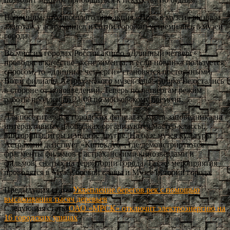
Напомним, что прошлогодняя акция «Ночь в музеи» вызвала
ажиотаж у астраханцев и сотни горожан устремились в музеи
города.
Во многих городах России акцию «Длинный четверг»
проводят в качестве эксперимента, и если новинка пользуется
спросом, то «длинные четверги» становятся постоянными.
Вот и филиалы Астраханского музея-заповедника не остались
в стороне от нововведений. Теперь по четвергам режим
работы продлен до 21.00 по московскому времени.
Для посетителей в городских филиалах музея-заповедника на
интерактивных площадках организуются мастер-классы,
викторины, игры и многое другое. На базе музея культуры
Астрахани действует «Киноклуб», где демонстрируются
фрагменты фильмов с астраханскими кинозвёздами и
фильмов, снятых на территории города. Также мероприятия
проводятся в Музее боевой славы и Музее истории города.
Предыдущая статья
Укрепление берегов рек с помощью
высаживания тысяч деревьев
Следующая статья
ОАО «МРСК» отключит электроэнергию на
16 городских улицах