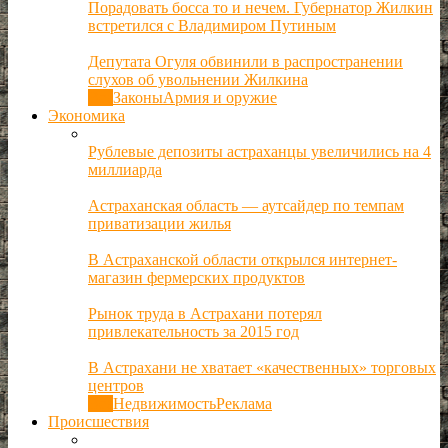
Порадовать босса то и нечем. Губернатор Жилкин
встретился с Владимиром Путиным
Депутата Огуля обвинили в распространении
слухов об увольнении Жилкина
Все
Законы
Армия и оружие
Экономика
Рублевые депозиты астраханцы увеличились на 4
миллиарда
Астраханская область — аутсайдер по темпам
приватизации жилья
В Астраханской области открылся интернет-
магазин фермерских продуктов
Рынок труда в Астрахани потерял
привлекательность за 2015 год
В Астрахани не хватает «качественных» торговых
центров
Все
Недвижимость
Реклама
Происшествия