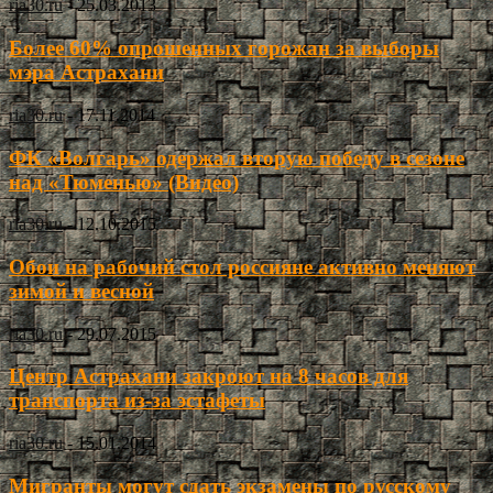
ria30.ru
-
25.03.2013
Более 60% опрошенных горожан за выборы
мэра Астрахани
ria30.ru
-
17.11.2014
ФК «Волгарь» одержал вторую победу в сезоне
над «Тюменью» (Видео)
ria30.ru
-
12.10.2015
Обои на рабочий стол россияне активно меняют
зимой и весной
ria30.ru
-
29.07.2015
Центр Астрахани закроют на 8 часов для
транспорта из-за эстафеты
ria30.ru
-
15.01.2014
Мигранты могут сдать экзамены по русскому