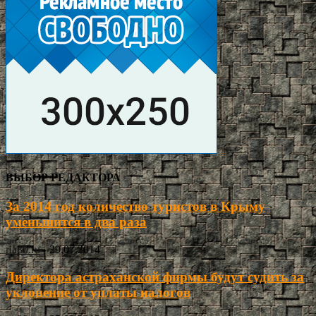
ВЫБОР РЕДАКТОРА
За 2014 год количество туристов в Крыму
уменьшится в два раза
ria30.ru
-
29.07.2014
Директора астраханской фирмы будут судить за
уклонение от уплаты налогов