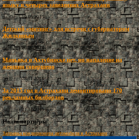
языку в четырех заведениях Астрахани
ria30.ru
-
19.05.2015
Детский «митинг» для встречи с губернатором
Жилкиным
ria30.ru
-
10.07.2014
Маньяка в Ахтубинске нет, но нападение на
женщин совершено
ria30.ru
-
28.11.2014
За 2015 год в Астрахани демонтировано 170
рекламных билбордов
ria30.ru
-
01.12.2015
Наши партнёры
Заправка кондиционера автомобиля в Астрахани