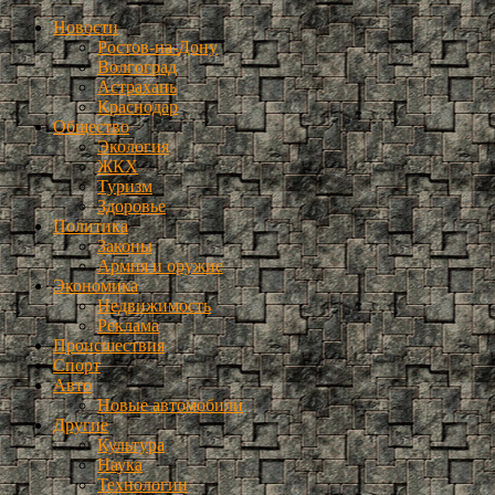
Новости
Ростов-на-Дону
Волгоград
Астрахань
Краснодар
Общество
Экология
ЖКХ
Туризм
Здоровье
Политика
Законы
Армия и оружие
Экономика
Недвижимость
Реклама
Происшествия
Спорт
Авто
Новые автомобили
Другие
Культура
Наука
Технологии