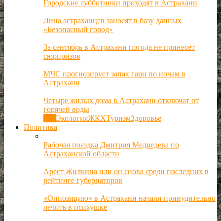
Городские субботники проходят в Астрахани
Лица астраханцев заносят в базу данных
«Безопасный город»
За сентябрь в Астрахани погода не принесёт
сюрпризов
МЧС прогнозирует запах гари по ночам в
Астрахани
Четыре жилых дома в Астрахани отключат от
горячей воды
Все
Экология
ЖКХ
Туризм
Здоровье
Политика
Рабочая поездка Дмитрия Медведева по
Астраханской области
Арест Жилкина или он снова среди последних в
рейтинге губернаторов
«Оппозицию» в Астрахани начали принудительно
лечить в психушке