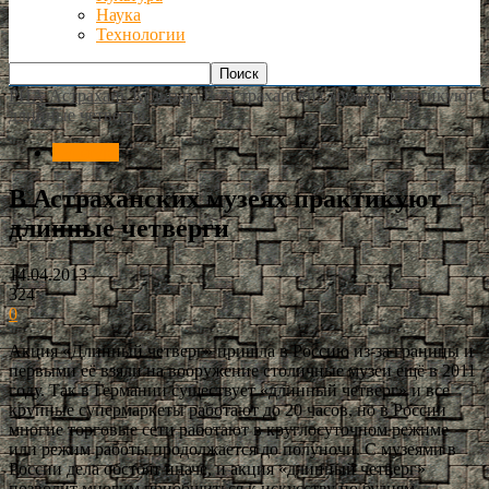
Наука
Технологии
РИА Астрахань
Культура
В Астраханских музеях практикуют
длинные четверги
Культура
В Астраханских музеях практикуют
длинные четверги
14.04.2013
324
0
Акция «Длинный четверг» пришла в Россию из-за границы и
первыми её взяли на вооружение столичные музеи ещё в 2011
году. Так в Германии существует «длинный четверг» и все
крупные супермаркеты работают до 20 часов, но в России
многие торговые сети работают в круглосуточном режиме
или режим работы продолжается до полуночи. С музеями в
России дела обстоят иначе, и акция «длинный четверг»
позволит многим приобщиться к искусству по будням.