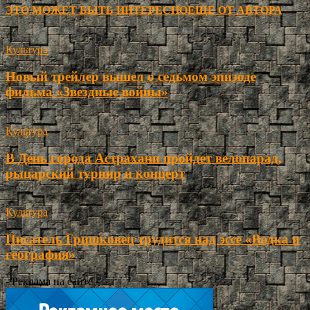
ЭТО МОЖЕТ БЫТЬ ИНТЕРЕСНО
ЕЩЕ ОТ АВТОРА
Культура
Новый трейлер вышел о седьмом эпизоде
фильма «Звездные войны»
Культура
В День города Астрахани пройдет велопарад,
рыцарский турнир и концерт
Культура
Писатель Гришковец трудится над эссе «Водка и
география»
- Реклама на сайте -