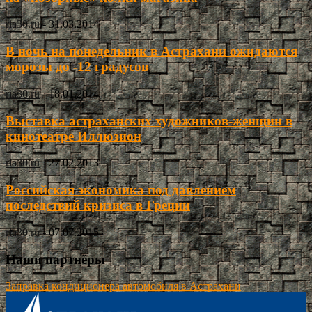
ria30.ru
-
31.03.2014
В ночь на понедельник в Астрахани ожидаются
морозы до -12 градусов
ria30.ru
-
18.01.2014
Выставка астраханских художников-женщин в
кинотеатре Иллюзион
ria30.ru
-
27.02.2013
Российская экономика под давлением
последствий кризиса в Греции
ria30.ru
-
07.07.2015
Наши партнёры
Заправка кондиционера автомобиля в Астрахани