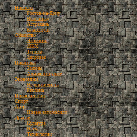
Новости
Ростов-на-Дону
Волгоград
Астрахань
Краснодар
Общество
Экология
ЖКХ
Туризм
Здоровье
Политика
Законы
Армия и оружие
Экономика
Недвижимость
Реклама
Происшествия
Спорт
Авто
Новые автомобили
Другие
Культура
Наука
Технологии