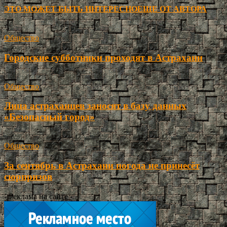
ЭТО МОЖЕТ БЫТЬ ИНТЕРЕСНО
ЕЩЕ ОТ АВТОРА
Общество
Городские субботники проходят в Астрахани
Общество
Лица астраханцев заносят в базу данных
«Безопасный город»
Общество
За сентябрь в Астрахани погода не принесёт
сюрпризов
- Реклама на сайте -