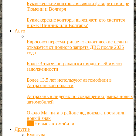
Букмекерские конторы выявили фаворита в игре
Тюмени и Волгаря
Букмекерские конторы выясняют, кто скатится
ниже: Шинник или Волгарь?
Авто
Евросоюз пересматривает экологические цели и
откажется от полного запрета ДВС после 2035
года
Более 3 тысяч астраханских водителей имеют
задолженности
Более 13,5 лет используют автомобили в
Астраханской области
Астрахань в лидерах по сокращению рынка новых
автомобилей
Около Магнита в районе жд вокзала поставили
новый знак
Все
Новые автомобили
Другие
Культура