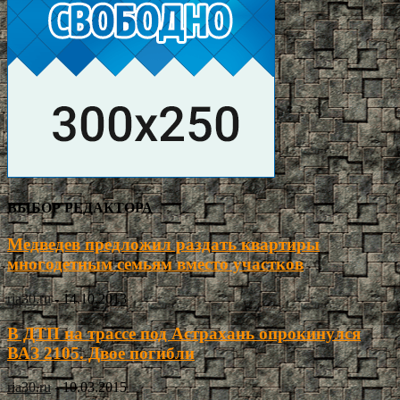
ВЫБОР РЕДАКТОРА
Медведев предложил раздать квартиры
многодетным семьям вместо участков
ria30.ru
-
14.10.2013
В ДТП на трассе под Астрахань опрокинулся
ВАЗ 2105. Двое погибли
ria30.ru
-
10.03.2015