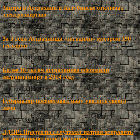
Завтра в Астрахани и Ахтубинске отключат
электроэнергию
ria30.ru
-
12.10.2015
За 3 года Астраханцы «загадили» мусором 590
гектаров
ria30.ru
-
28.11.2013
Более 10 тысяч астраханцев оформили
загранпаспорт в 2014 году
ria30.ru
-
09.11.2014
Губернатор посоветовал мэру уволить своего
зама
ria30.ru
-
05.03.2013
ЛДПР: Продукты с глутамат натрия отправить
на «позорные» полки магазина