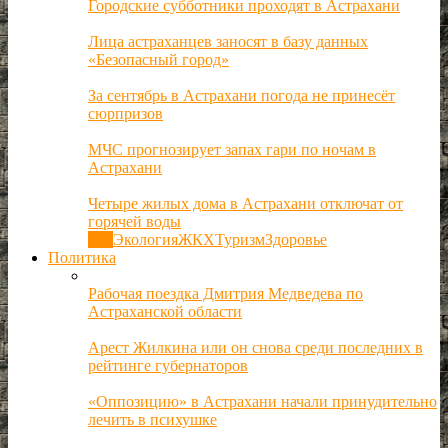
Городские субботники проходят в Астрахани
Лица астраханцев заносят в базу данных
«Безопасный город»
За сентябрь в Астрахани погода не принесёт
сюрпризов
МЧС прогнозирует запах гари по ночам в
Астрахани
Четыре жилых дома в Астрахани отключат от
горячей воды
Все
Экология
ЖКХ
Туризм
Здоровье
Политика
Рабочая поездка Дмитрия Медведева по
Астраханской области
Арест Жилкина или он снова среди последних в
рейтинге губернаторов
«Оппозицию» в Астрахани начали принудительно
лечить в психушке