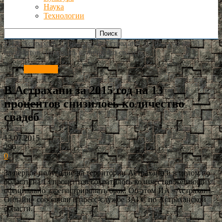
Наука
Технологии
РИА Астрахань
Общество
В Астрахани за 2015 год на 13
процентов снизилось количество свадеб
Общество
В Астрахани за 2015 год на 13
процентов снизилось количество
свадеб
13.07.2015
290
0
За первое полугодие на территории Астрахани и в целом по
области на 13 процентов сократилось количество желающих
официально зарегистрировать брак. Об этом ИА «Астрахань-
Онлайн» сообщили в пресс-службе ЗАГС по Астраханской
области.