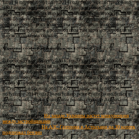
Если за первое полугодие 2014 года было зарегистрировано
3342 пар молодожёнов, то в 2015 году количество
зарегистрированных пар молодожёнов сократилось до 2890
пар. Только в Ахтубинском районе Астраханской области
зафиксировали рост количества желающих и по сравнению с
первым полугодием прошлого года там зарегистрировали на 7
пар молодожёнов больше.
Астраханцы стали меньше разводиться, чем в 2014 году.
В пресс-службе органов ЗАГС по Астраханской области
отметили, что 2015 год на территории региона стал Годом
брака без разводов и специалисты зафиксировали почти 25-
процентное снижение количества желающих развестись.
Всего за первое полугодие зарегистрировано 2 088 актов о
расторжении брака и это на 472 меньше, чем за первое
полугодие 2014 года. Значительно реже стали разводиться в
Ленинском (-78) и в Советском районах города Астрахани
(-76).
Предыдущая статья
На западе Украины растет конкуренция
между застройщиками
Следующая статья
На АЗС Газпрома в Астрахани на 30 копеек
подорожал бензин