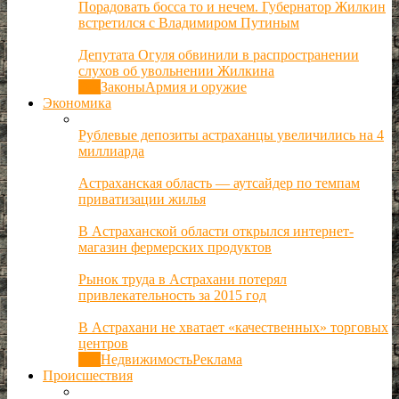
Порадовать босса то и нечем. Губернатор Жилкин
встретился с Владимиром Путиным
Депутата Огуля обвинили в распространении
слухов об увольнении Жилкина
Все
Законы
Армия и оружие
Экономика
Рублевые депозиты астраханцы увеличились на 4
миллиарда
Астраханская область — аутсайдер по темпам
приватизации жилья
В Астраханской области открылся интернет-
магазин фермерских продуктов
Рынок труда в Астрахани потерял
привлекательность за 2015 год
В Астрахани не хватает «качественных» торговых
центров
Все
Недвижимость
Реклама
Происшествия