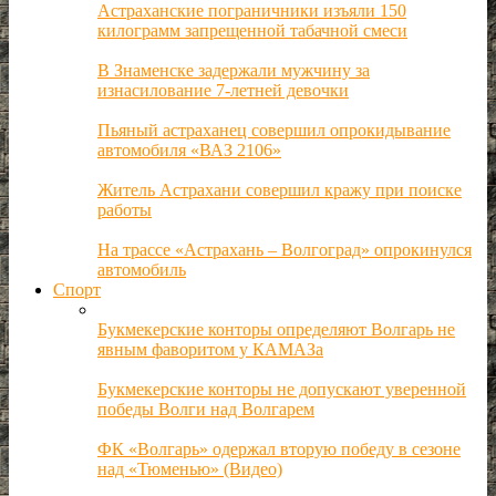
Астраханские пограничники изъяли 150
килограмм запрещенной табачной смеси
В Знаменске задержали мужчину за
изнасилование 7-летней девочки
Пьяный астраханец совершил опрокидывание
автомобиля «ВАЗ 2106»
Житель Астрахани совершил кражу при поиске
работы
На трассе «Астрахань – Волгоград» опрокинулся
автомобиль
Спорт
Букмекерские конторы определяют Волгарь не
явным фаворитом у КАМАЗа
Букмекерские конторы не допускают уверенной
победы Волги над Волгарем
ФК «Волгарь» одержал вторую победу в сезоне
над «Тюменью» (Видео)