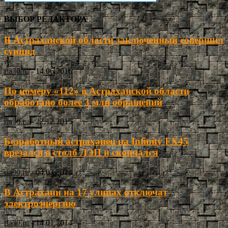
ВЫБОР РЕДАКТОРА
В Астраханской области заключенный совершил
суицид
ria30.ru
-
14.06.2016
По номеру «112» в Астраханской области
обработано более 3 млн обращений
ria30.ru
-
22.12.2015
Безработный астраханец на Infinity FX45
врезался в столб ЛЭП и скончался
ria30.ru
-
04.03.2014
В Астрахани на 17 улицах отключат
электроэнергию
ria30.ru
-
14.01.2014