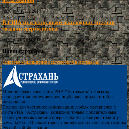
из-за аварии
ria30.ru
-
17.12.2014
В США из клеток кожи бесплодных мужчин
создали сперматозоид
ria30.ru
-
05.05.2014
Наши партнёры
Заправка кондиционера автомобиля в Астрахани
Мнение владельцев сайта РИА "Астрахань" не всегда
совпадает с мнением авторов опубликованных статей и
материалов.
Полное или частичное копирование любых материалов с
сайта РИА "Астрахань" возможно только с обязательным
размещением активной гиперссылки на главную страницу
www.ria30.ru. Права авторов защищены и охраняются законом
Российской Федерации.