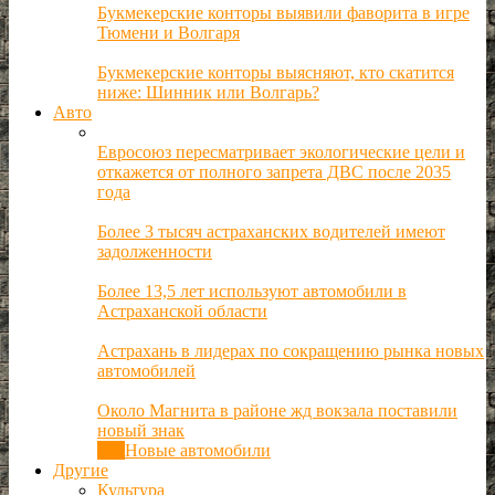
Букмекерские конторы выявили фаворита в игре
Тюмени и Волгаря
Букмекерские конторы выясняют, кто скатится
ниже: Шинник или Волгарь?
Авто
Евросоюз пересматривает экологические цели и
откажется от полного запрета ДВС после 2035
года
Более 3 тысяч астраханских водителей имеют
задолженности
Более 13,5 лет используют автомобили в
Астраханской области
Астрахань в лидерах по сокращению рынка новых
автомобилей
Около Магнита в районе жд вокзала поставили
новый знак
Все
Новые автомобили
Другие
Культура