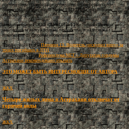
проведением планово-предупредительного ремонта на
оборудовании котельной № Т-15 МУП г.Астрахани
«Коммуэнерго».
Администрация ООО «ЛУКОЙЛ-ТТК» приносит свои
извинения за вынужденные неудобства, и надеемся на
понимание со стороны абонентов.
Предыдущая статья
Пятница 13. Водитель «искупил вину» за
троих погибших в ДТП
Следующая статья
Референдума.NET – Депутатам гордумы
Астрахани рекомендовано отказать
ЭТО МОЖЕТ БЫТЬ ИНТЕРЕСНО
ЕЩЕ ОТ АВТОРА
ЖКХ
Четыре жилых дома в Астрахани отключат от
горячей воды
ЖКХ