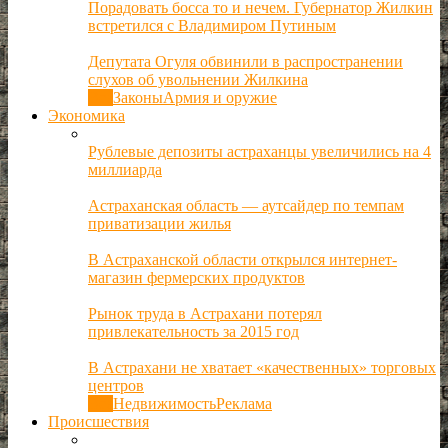
Порадовать босса то и нечем. Губернатор Жилкин
встретился с Владимиром Путиным
Депутата Огуля обвинили в распространении
слухов об увольнении Жилкина
Все
Законы
Армия и оружие
Экономика
Рублевые депозиты астраханцы увеличились на 4
миллиарда
Астраханская область — аутсайдер по темпам
приватизации жилья
В Астраханской области открылся интернет-
магазин фермерских продуктов
Рынок труда в Астрахани потерял
привлекательность за 2015 год
В Астрахани не хватает «качественных» торговых
центров
Все
Недвижимость
Реклама
Происшествия