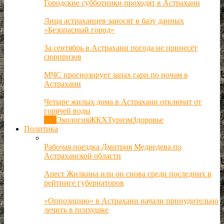
Городские субботники проходят в Астрахани
Лица астраханцев заносят в базу данных
«Безопасный город»
За сентябрь в Астрахани погода не принесёт
сюрпризов
МЧС прогнозирует запах гари по ночам в
Астрахани
Четыре жилых дома в Астрахани отключат от
горячей воды
Все
Экология
ЖКХ
Туризм
Здоровье
Политика
Рабочая поездка Дмитрия Медведева по
Астраханской области
Арест Жилкина или он снова среди последних в
рейтинге губернаторов
«Оппозицию» в Астрахани начали принудительно
лечить в психушке