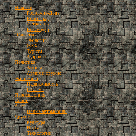
Новости
Ростов-на-Дону
Волгоград
Астрахань
Краснодар
Общество
Экология
ЖКХ
Туризм
Здоровье
Политика
Законы
Армия и оружие
Экономика
Недвижимость
Реклама
Происшествия
Спорт
Авто
Новые автомобили
Другие
Культура
Наука
Технологии