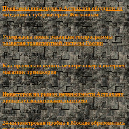
Проблемы инвалидов в Астрахани обсудили на
заседании с губернатором Жилкиным
ria30.ru
-
14.12.2013
Утверждена новая редакция госпрограммы
развития транспортной системы России
ria30.ru
-
26.04.2014
Как правильно купить велотренажер в интернет
магазине тренажеров
ria30.ru
-
04.02.2015
Инвесторов на рынок недвижимости Астрахани
привлекут налоговыми льготами
ria30.ru
-
07.03.2014
24-километровая пробка в Москве образовалась