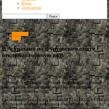
Наука
Технологии
РИА Астрахань
ЖКХ
В Астрахани на Фунтовском шоссе
отключат горячую воду
Общество
ЖКХ
В Астрахани на Фунтовском шоссе
отключат горячую воду
16.06.2014
298
0
В период с 1 по 8 июля 2014 года в четырех жилых домах по
улице Фунтовское шоссе отключат горячую воду для
опрессовки тепловых сетей.
Как сообщает пресс-служба филиала ООО «ЛУКОЙЛ-ТТК» в
г. Астрахань, подача горячей воды в жилые дома № 17а, 23а,
23б и 23в по Фунтовскому шоссе будет прекращена в связи с