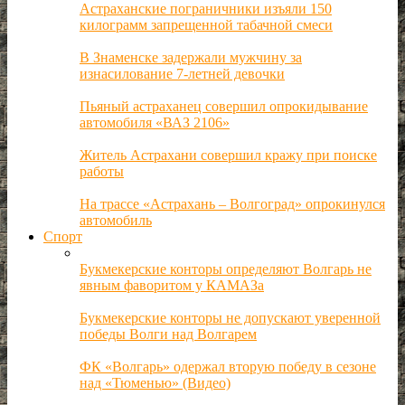
Астраханские пограничники изъяли 150
килограмм запрещенной табачной смеси
В Знаменске задержали мужчину за
изнасилование 7-летней девочки
Пьяный астраханец совершил опрокидывание
автомобиля «ВАЗ 2106»
Житель Астрахани совершил кражу при поиске
работы
На трассе «Астрахань – Волгоград» опрокинулся
автомобиль
Спорт
Букмекерские конторы определяют Волгарь не
явным фаворитом у КАМАЗа
Букмекерские конторы не допускают уверенной
победы Волги над Волгарем
ФК «Волгарь» одержал вторую победу в сезоне
над «Тюменью» (Видео)