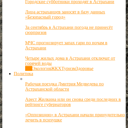
Городские субботники проходят в Астрахани
Лица астраханцев заносят в базу данных
«Безопасный город»
За сентябрь в Астрахани погода не принесёт
сюрпризов
МЧС прогнозирует запах гари по ночам в
Астрахани
Четыре жилых дома в Астрахани отключат от
горячей воды
Все
Экология
ЖКХ
Туризм
Здоровье
Политика
Рабочая поездка Дмитрия Медведева по
Астраханской области
Арест Жилкина или он снова среди последних в
рейтинге губернаторов
«Оппозицию» в Астрахани начали принудительно
лечить в психушке