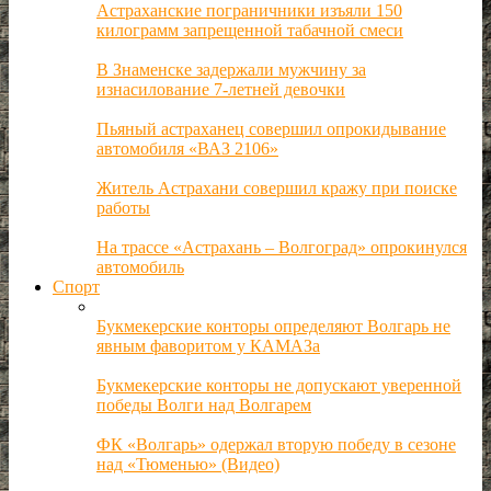
Астраханские пограничники изъяли 150
килограмм запрещенной табачной смеси
В Знаменске задержали мужчину за
изнасилование 7-летней девочки
Пьяный астраханец совершил опрокидывание
автомобиля «ВАЗ 2106»
Житель Астрахани совершил кражу при поиске
работы
На трассе «Астрахань – Волгоград» опрокинулся
автомобиль
Спорт
Букмекерские конторы определяют Волгарь не
явным фаворитом у КАМАЗа
Букмекерские конторы не допускают уверенной
победы Волги над Волгарем
ФК «Волгарь» одержал вторую победу в сезоне
над «Тюменью» (Видео)