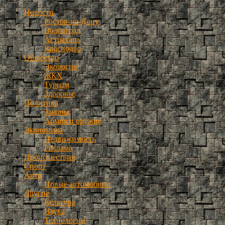
Новости
Ростов-на-Дону
Волгоград
Астрахань
Краснодар
Общество
Экология
ЖКХ
Туризм
Здоровье
Политика
Законы
Армия и оружие
Экономика
Недвижимость
Реклама
Происшествия
Спорт
Авто
Новые автомобили
Другие
Культура
Наука
Технологии