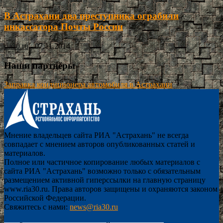
В Астрахани два преступника ограбили
инкассатора Почты России
ria30.ru
-
07.11.2014
Наши партнёры
Заправка кондиционера автомобиля в Астрахани
Мнение владельцев сайта РИА "Астрахань" не всегда
совпадает с мнением авторов опубликованных статей и
материалов.
Полное или частичное копирование любых материалов с
сайта РИА "Астрахань" возможно только с обязательным
размещением активной гиперссылки на главную страницу
www.ria30.ru. Права авторов защищены и охраняются законом
Российской Федерации.
Свяжитесь с нами:
news@ria30.ru