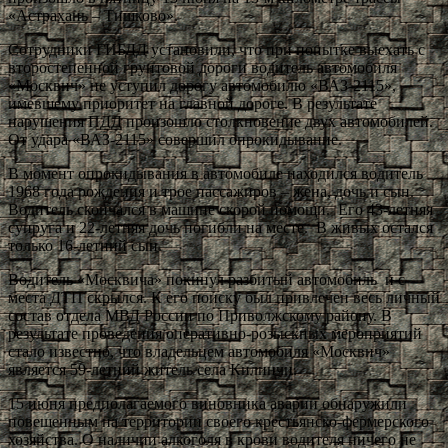
«Астрахань – Тишково».
Сотрудники ГИБДД установили, что при попытке выехать с
второстепенной грунтовой дороги водитель автомобиля
«Москвич» не уступил дорогу автомобилю «ВАЗ-2115»,
имевшему приоритет на главной дороге. В результате
нарушения ПДД произошло столкновение двух автомобилей.
От удара «ВАЗ-2115» совершил опрокидывание.
В момент опрокидывания в автомобиле находился водитель
1968 года рождения и трое пассажиров – жена, дочь и сын.
Водитель скончался в машине скорой помощи. Его 43-летняя
супруга и 22-летняя дочь погибли на месте. В живых остался
только 16-летний сын.
Водитель «Москвича» покинул разбитый автомобиль и с
места ДТП скрылся. К его поиску был привлечен весь личный
состав отдела МВД России по Приволжскому району. В
результате проведения оперативно-розыскных мероприятий
стало известно, что владельцем автомобиля «Москвич»
является 59-летний житель села Килинчи.
15 июня предполагаемого виновника аварии обнаружили
повешенным на территории своего крестьянско-фермерского
хозяйства. О наличии алкоголя в крови водителя ничего не