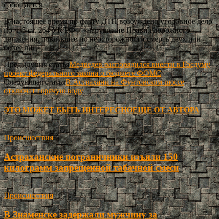
сообщается.
В настоящее время по факту ДТП возбуждено уголовное дело
по ч. 5 ст. 264 УК РФ – «нарушение Правил дорожного
движения, повлекшее по неосторожности смерть двух или
более лиц».
Предыдущая статья
Медведев распорядился внести в Госдуму
проект федерального закона о бюджете ФОМС
Следующая статья
В Астрахани на Фунтовском шоссе
отключат горячую воду
ЭТО МОЖЕТ БЫТЬ ИНТЕРЕСНО
ЕЩЕ ОТ АВТОРА
Происшествия
Астраханские пограничники изъяли 150
килограмм запрещенной табачной смеси
Происшествия
В Знаменске задержали мужчину за