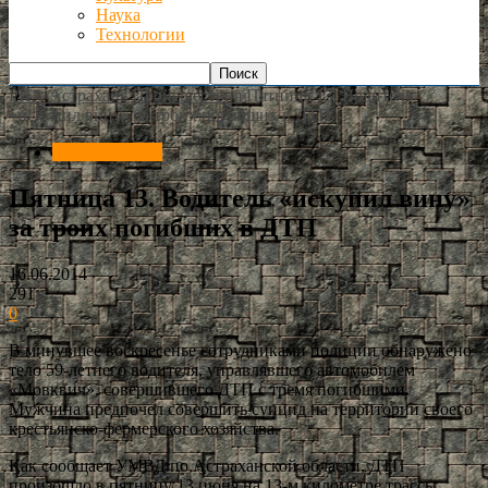
Наука
Технологии
РИА Астрахань
Происшествия
Пятница 13. Водитель
«искупил вину» за троих погибших в ДТП
Происшествия
Пятница 13. Водитель «искупил вину»
за троих погибших в ДТП
16.06.2014
291
0
В минувшее воскресенье сотрудниками полиции обнаружено
тело 59-летнего водителя, управлявшего автомобилем
«Мовквич», совершившего ДТП с тремя погибшими.
Мужчина предпочел совершить суицид на территории своего
крестьянско-фермерского хозяйства.
Как сообщает УМВД по Астраханской области, ДТП
произошло в пятницу 13 июня на 13-м километре трассы