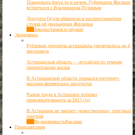
Порадовать босса то и нечем. Губернатор Жилкин
встретился с Владимиром Путиным
Депутата Огуля обвинили в распространении
слухов об увольнении Жилкина
Все
Законы
Армия и оружие
Экономика
Рублевые депозиты астраханцы увеличились на 4
миллиарда
Астраханская область — аутсайдер по темпам
приватизации жилья
В Астраханской области открылся интернет-
магазин фермерских продуктов
Рынок труда в Астрахани потерял
привлекательность за 2015 год
В Астрахани не хватает «качественных» торговых
центров
Все
Недвижимость
Реклама
Происшествия