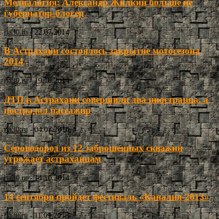
Медиалогия: Александр Жилкин больше не
губернатор-блогер
ria30.ru
-
22.07.2014
В Астрахани состоялось закрытие мотосезона
2014
ria30.ru
-
19.10.2014
ДТП в Астрахани совершили два иностранца, а
пострадал пассажир
ria30.ru
-
04.07.2016
Сероводород из 12 заброшенных скважин
угрожает астраханцам
ria30.ru
-
14.10.2014
14 сентября пройдет фестиваль «Каналия-2013»
ria30.ru
-
11.09.2013