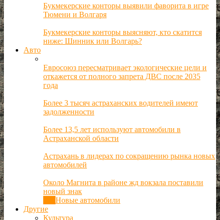
Букмекерские конторы выявили фаворита в игре
Тюмени и Волгаря
Букмекерские конторы выясняют, кто скатится
ниже: Шинник или Волгарь?
Авто
Евросоюз пересматривает экологические цели и
откажется от полного запрета ДВС после 2035
года
Более 3 тысяч астраханских водителей имеют
задолженности
Более 13,5 лет используют автомобили в
Астраханской области
Астрахань в лидерах по сокращению рынка новых
автомобилей
Около Магнита в районе жд вокзала поставили
новый знак
Все
Новые автомобили
Другие
Культура