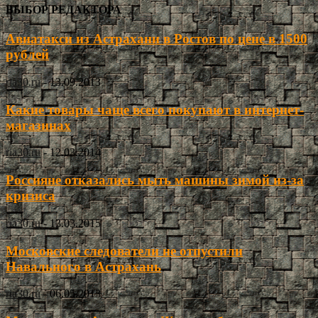
ВЫБОР РЕДАКТОРА
Авиатакси из Астрахани в Ростов по цене в 1500
рублей
ria30.ru
-
13.09.2013
Какие товары чаще всего покупают в интернет-
магазинах
ria30.ru
-
12.03.2014
Россияне отказались мыть машины зимой из-за
кризиса
ria30.ru
-
13.03.2015
Московские следователи не отпустили
Навального в Астрахань
ria30.ru
-
06.05.2013