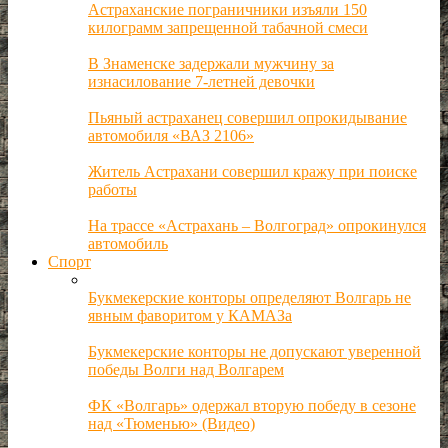
Астраханские пограничники изъяли 150
килограмм запрещенной табачной смеси
В Знаменске задержали мужчину за
изнасилование 7-летней девочки
Пьяный астраханец совершил опрокидывание
автомобиля «ВАЗ 2106»
Житель Астрахани совершил кражу при поиске
работы
На трассе «Астрахань – Волгоград» опрокинулся
автомобиль
Спорт
Букмекерские конторы определяют Волгарь не
явным фаворитом у КАМАЗа
Букмекерские конторы не допускают уверенной
победы Волги над Волгарем
ФК «Волгарь» одержал вторую победу в сезоне
над «Тюменью» (Видео)