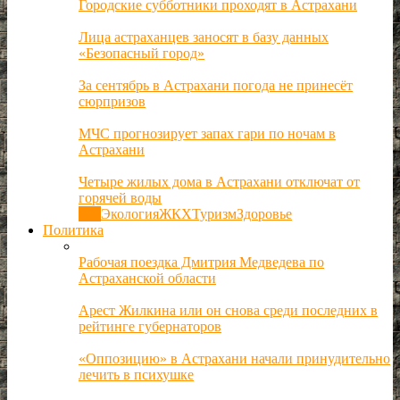
Городские субботники проходят в Астрахани
Лица астраханцев заносят в базу данных
«Безопасный город»
За сентябрь в Астрахани погода не принесёт
сюрпризов
МЧС прогнозирует запах гари по ночам в
Астрахани
Четыре жилых дома в Астрахани отключат от
горячей воды
Все
Экология
ЖКХ
Туризм
Здоровье
Политика
Рабочая поездка Дмитрия Медведева по
Астраханской области
Арест Жилкина или он снова среди последних в
рейтинге губернаторов
«Оппозицию» в Астрахани начали принудительно
лечить в психушке