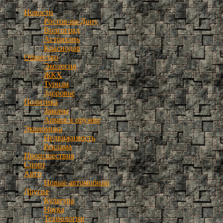
Новости
Ростов-на-Дону
Волгоград
Астрахань
Краснодар
Общество
Экология
ЖКХ
Туризм
Здоровье
Политика
Законы
Армия и оружие
Экономика
Недвижимость
Реклама
Происшествия
Спорт
Авто
Новые автомобили
Другие
Культура
Наука
Технологии