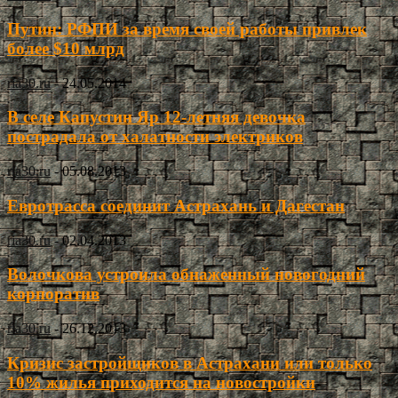
Путин: РФПИ за время своей работы привлек
более $10 млрд
ria30.ru
-
24.05.2014
В селе Капустин Яр 12-летняя девочка
пострадала от халатности электриков
ria30.ru
-
05.08.2013
Евротрасса соединит Астрахань и Дагестан
ria30.ru
-
02.04.2013
Волочкова устроила обнаженный новогодний
корпоратив
ria30.ru
-
26.12.2013
Кризис застройщиков в Астрахани или только
10% жилья приходится на новостройки