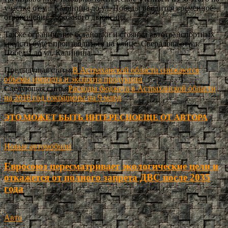
участке от ул. Калинина до ул. Победы вводится временное
ограничение дорожного движения.
Также ограничение остановки и стоянки автотранспортных
средств будет производиться на улице Свердлова от ул.
Победы до ул. Калинина.
Предыдущая статья
В Астраханской области снижаются
объемы импорта и экспорта продукции
Следующая статья
Расходы бюджета в Астраханской области
на 2016 год сокращены на 9 млрд
ЭТО МОЖЕТ БЫТЬ ИНТЕРЕСНО
ЕЩЕ ОТ АВТОРА
Новые автомобили
Евросоюз пересматривает экологические цели и
откажется от полного запрета ДВС после 2035
года
Авто