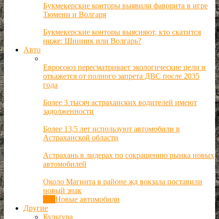
Букмекерские конторы выявили фаворита в игре
Тюмени и Волгаря
Букмекерские конторы выясняют, кто скатится
ниже: Шинник или Волгарь?
Авто
Евросоюз пересматривает экологические цели и
откажется от полного запрета ДВС после 2035
года
Более 3 тысяч астраханских водителей имеют
задолженности
Более 13,5 лет используют автомобили в
Астраханской области
Астрахань в лидерах по сокращению рынка новых
автомобилей
Около Магнита в районе жд вокзала поставили
новый знак
Все
Новые автомобили
Другие
Культура