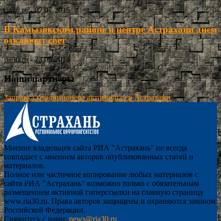
ria30.ru
-
07.07.2015
В Камызякском районе и центре Астрахани днём
отключат свет
ria30.ru
-
23.05.2014
Наши партнёры
Заправка кондиционера автомобиля в Астрахани
Мнение владельцев сайта РИА "Астрахань" не всегда
совпадает с мнением авторов опубликованных статей и
материалов.
Полное или частичное копирование любых материалов с
сайта РИА "Астрахань" возможно только с обязательным
размещением активной гиперссылки на главную страницу
www.ria30.ru. Права авторов защищены и охраняются законом
Российской Федерации.
Свяжитесь с нами:
news@ria30.ru