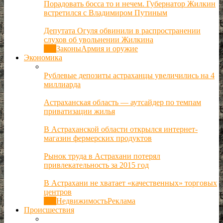
Порадовать босса то и нечем. Губернатор Жилкин
встретился с Владимиром Путиным
Депутата Огуля обвинили в распространении
слухов об увольнении Жилкина
Все
Законы
Армия и оружие
Экономика
Рублевые депозиты астраханцы увеличились на 4
миллиарда
Астраханская область — аутсайдер по темпам
приватизации жилья
В Астраханской области открылся интернет-
магазин фермерских продуктов
Рынок труда в Астрахани потерял
привлекательность за 2015 год
В Астрахани не хватает «качественных» торговых
центров
Все
Недвижимость
Реклама
Происшествия