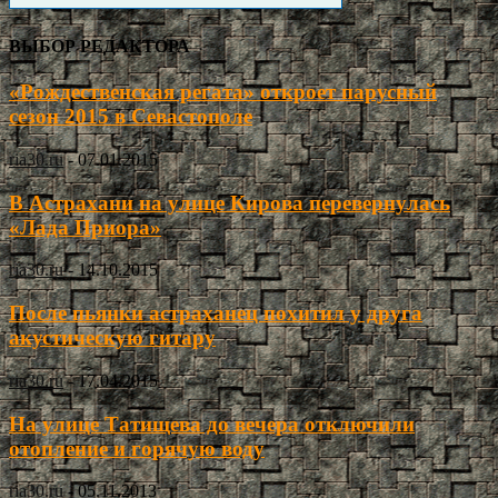
ВЫБОР РЕДАКТОРА
«Рождественская регата» откроет парусный
сезон 2015 в Севастополе
ria30.ru
-
07.01.2015
В Астрахани на улице Кирова перевернулась
«Лада Приора»
ria30.ru
-
14.10.2015
После пьянки астраханец похитил у друга
акустическую гитару
ria30.ru
-
17.04.2015
На улице Татищева до вечера отключили
отопление и горячую воду
ria30.ru
-
05.11.2013