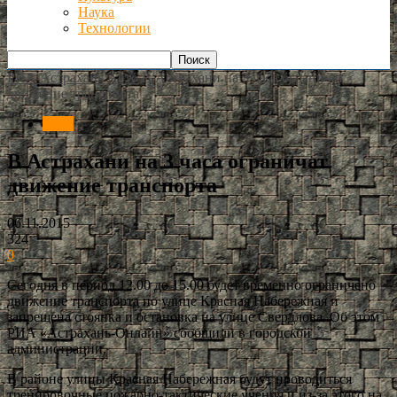
Наука
Технологии
РИА Астрахань
Авто
В Астрахани на 3 часа ограничат
движение транспорта
Авто
В Астрахани на 3 часа ограничат
движение транспорта
06.11.2015
324
0
Сегодня в период 12.00 до 15.00 будет временно ограничено
движение транспорта по улице Красная Набережная и
запрещена стоянка и остановка на улице Свердлова. Об этом
РИА «Астрахань-Онлайн» сообщили в городской
администрации.
В районе улицы Красная Набережная будут проводиться
тренировочные пожарно-тактические учения и из-за этого на