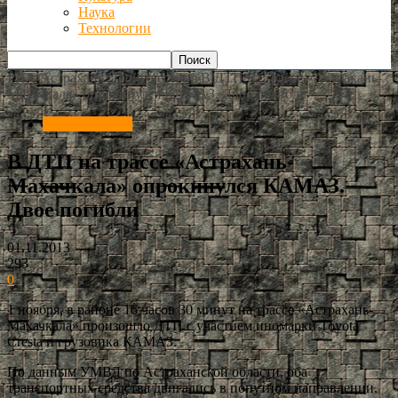
Наука
Технологии
РИА Астрахань
Происшествия
В ДТП на трассе «Астрахань-
Махачкала» опрокинулся КАМАЗ. Двое погибли
Происшествия
В ДТП на трассе «Астрахань-
Махачкала» опрокинулся КАМАЗ.
Двое погибли
01.11.2013
293
0
1 ноября, в районе 16 часов 30 минут на трассе «Астрахань-
Махачкала» произошло ДТП с участием иномарки Toyota
Cresta и грузовика КАМАЗ.
По данным УМВД по Астраханской области, оба
транспортных средства двигались в попутном направлении.