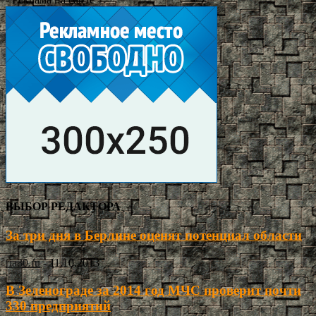
ВЫБОР РЕДАКТОРА
За три дня в Берлине оценят потенциал области
ria30.ru
-
11.10.2013
В Зеленограде за 2014 год МЧС проверит почти
330 предприятий