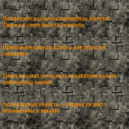
ria30.ru
-
04.01.2014
Ложная sms рассылка оповестила жителей
Томска о смене вылета самолета
ria30.ru
-
04.03.2015
Привлекательность Египта для туристов
снижается
ria30.ru
-
27.07.2013
Троих россиян осудили за ограбление восьми
подпольных казино
ria30.ru
-
22.02.2015
Астраханская область — первая по росту
безработицы в декабре
ria30.ru
-
21.01.2015