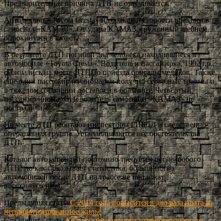
Предварительная причина ДТП не озвучивается.
Автомобиль «Toyota Cresta» на большой скорости врезался в
самосвал «КАМАЗ». От удара КАМАЗ, груженный щебнем,
опрокинулся в кювет.
В результате ДТП погибли два человека находившиеся в
автомобиле «Toyota Cresta». Водитель и пассажирка, 1992 г.р.,
скончались на месте ДТП до приезда бригады медиков. Также,
ещё один пассажир из иномарки получил серьезные травмы и
в тяжелом состоянии доставлен в больницу. Четвёртый
пассажир иномарки и водитель самосвала «КАМАЗ» не
пострадали.
На месте ДТП работают инспекторы ГИБДД и следственно-
оперативная группа. Устанавливаются все обстоятельства
ДТП.
Каталог автозапчастей постоянно требуется после любого
ДТП, но как показывает статистика, большинство
автомобилей после ДТП на трассе не подлежат
восстановлению.
Предыдущая статья
С 2014 года повысится в два раза плата за
неприватизированное жильё
Следующая статья
Калужский аэропорт отремонтируют по