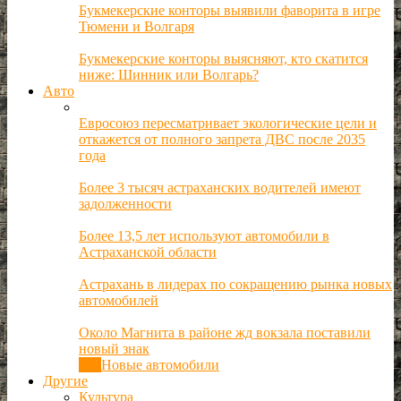
Букмекерские конторы выявили фаворита в игре
Тюмени и Волгаря
Букмекерские конторы выясняют, кто скатится
ниже: Шинник или Волгарь?
Авто
Евросоюз пересматривает экологические цели и
откажется от полного запрета ДВС после 2035
года
Более 3 тысяч астраханских водителей имеют
задолженности
Более 13,5 лет используют автомобили в
Астраханской области
Астрахань в лидерах по сокращению рынка новых
автомобилей
Около Магнита в районе жд вокзала поставили
новый знак
Все
Новые автомобили
Другие
Культура