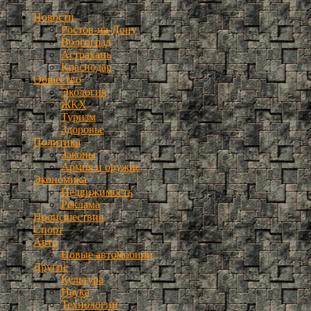
Новости
Ростов-на-Дону
Волгоград
Астрахань
Краснодар
Общество
Экология
ЖКХ
Туризм
Здоровье
Политика
Законы
Армия и оружие
Экономика
Недвижимость
Реклама
Происшествия
Спорт
Авто
Новые автомобили
Другие
Культура
Наука
Технологии