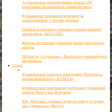
Астраханские пограничники изъяли 150
килограмм запрещенной табачной смеси
В Знаменске задержали мужчину за
изнасилование 7-летней девочки
Пьяный астраханец совершил опрокидывание
автомобиля «ВАЗ 2106»
Житель Астрахани совершил кражу при поиске
работы
На трассе «Астрахань – Волгоград» опрокинулся
автомобиль
Спорт
Букмекерские конторы определяют Волгарь не
явным фаворитом у КАМАЗа
Букмекерские конторы не допускают уверенной
победы Волги над Волгарем
ФК «Волгарь» одержал вторую победу в сезоне
над «Тюменью» (Видео)