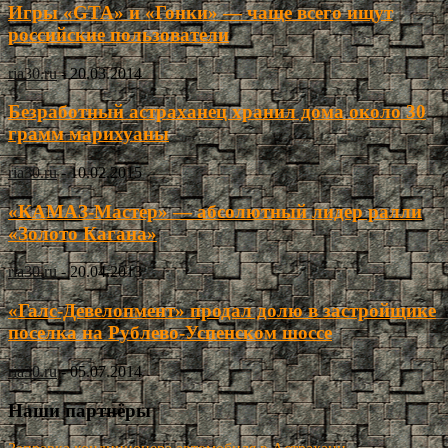
Игры «GTA» и «Гонки» — чаще всего ищут
российские пользователи
ria30.ru
-
20.03.2014
Безработный астраханец хранил дома около 30
грамм марихуаны
ria30.ru
-
10.02.2015
«КАМАЗ-Мастер» — абсолютный лидер ралли
«Золото Кагана»
ria30.ru
-
20.04.2013
«Галс-Девелопмент» продал долю в застройщике
поселка на Рублево-Успенском шоссе
ria30.ru
-
05.07.2014
Наши партнёры