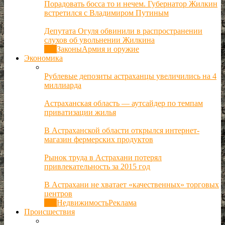
Порадовать босса то и нечем. Губернатор Жилкин
встретился с Владимиром Путиным
Депутата Огуля обвинили в распространении
слухов об увольнении Жилкина
Все
Законы
Армия и оружие
Экономика
Рублевые депозиты астраханцы увеличились на 4
миллиарда
Астраханская область — аутсайдер по темпам
приватизации жилья
В Астраханской области открылся интернет-
магазин фермерских продуктов
Рынок труда в Астрахани потерял
привлекательность за 2015 год
В Астрахани не хватает «качественных» торговых
центров
Все
Недвижимость
Реклама
Происшествия