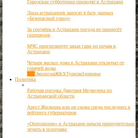
Городские субботники проходят в Астрахани
Лица астраханцев заносят в базу данных
«Безопасный город»
За сентябрь в Астрахани погода не принесёт
сюрпризов
МЧС прогнозирует запах гари по ночам в
Астрахани
Четыре жилых дома в Астрахани отключат от
горячей воды
Все
Экология
ЖКХ
Туризм
Здоровье
Политика
Рабочая поездка Дмитрия Медведева по
Астраханской области
Арест Жилкина или он снова среди последних в
рейтинге губернаторов
«Оппозицию» в Астрахани начали принудительно
лечить в психушке