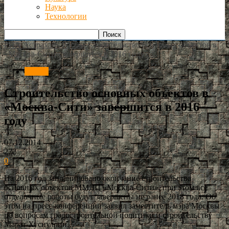
Наука
Технологии
РИА Астрахань
Россия
Строительство основных объектов в
«Москва-Сити» завершится в 2016 году
Россия
Строительство основных объектов в
«Москва-Сити» завершится в 2016
году
07.12.2014
272
0
На 2016 год запланировано окончание строительства
основных объектов ММДЦ «Москва-Сити», при этом все
отделочные работы будут завершены не ранее 2018 года. Об
этом на пресс-конференции заявил заместитель мэра Москвы
по вопросам градостроительной политики и строительству
Марат Хуснуллин.