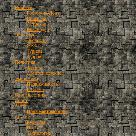
Новости
Ростов-на-Дону
Волгоград
Астрахань
Краснодар
Общество
Экология
ЖКХ
Туризм
Здоровье
Политика
Законы
Армия и оружие
Экономика
Недвижимость
Реклама
Происшествия
Спорт
Авто
Новые автомобили
Другие
Культура
Наука
Технологии