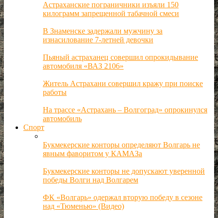
Астраханские пограничники изъяли 150
килограмм запрещенной табачной смеси
В Знаменске задержали мужчину за
изнасилование 7-летней девочки
Пьяный астраханец совершил опрокидывание
автомобиля «ВАЗ 2106»
Житель Астрахани совершил кражу при поиске
работы
На трассе «Астрахань – Волгоград» опрокинулся
автомобиль
Спорт
Букмекерские конторы определяют Волгарь не
явным фаворитом у КАМАЗа
Букмекерские конторы не допускают уверенной
победы Волги над Волгарем
ФК «Волгарь» одержал вторую победу в сезоне
над «Тюменью» (Видео)