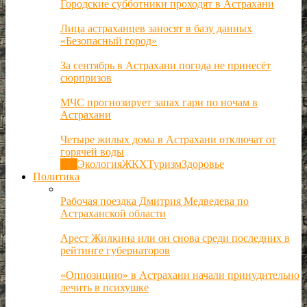
Городские субботники проходят в Астрахани
Лица астраханцев заносят в базу данных
«Безопасный город»
За сентябрь в Астрахани погода не принесёт
сюрпризов
МЧС прогнозирует запах гари по ночам в
Астрахани
Четыре жилых дома в Астрахани отключат от
горячей воды
Все
Экология
ЖКХ
Туризм
Здоровье
Политика
Рабочая поездка Дмитрия Медведева по
Астраханской области
Арест Жилкина или он снова среди последних в
рейтинге губернаторов
«Оппозицию» в Астрахани начали принудительно
лечить в психушке