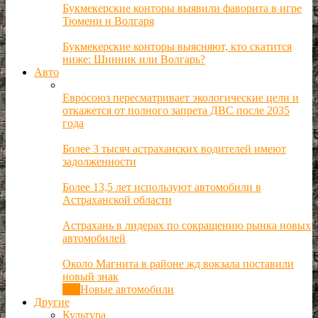
Букмекерские конторы выявили фаворита в игре
Тюмени и Волгаря
Букмекерские конторы выясняют, кто скатится
ниже: Шинник или Волгарь?
Авто
Евросоюз пересматривает экологические цели и
откажется от полного запрета ДВС после 2035
года
Более 3 тысяч астраханских водителей имеют
задолженности
Более 13,5 лет используют автомобили в
Астраханской области
Астрахань в лидерах по сокращению рынка новых
автомобилей
Около Магнита в районе жд вокзала поставили
новый знак
Все
Новые автомобили
Другие
Культура