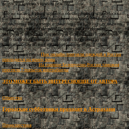
ведутся в круглосуточном режиме.
Что же касается транспортного обеспечения центр «Москва-
Сити», то уже сейчас к зданиям проложены 10 маршрутов
общественного наземного транспорта, а к 2016 году должна
заработать станция метро «Шелепиха». Это позволит
разгрузить не только сам центр в часы пик, но и заполнить
одно тысячный кинотеатр, который возведен группа
компаний «Онэксим» на территории центра.
Предыдущая статья
Пик онлайн-торговли одеждой в России
приходится на конец зимы
Следующая статья
На границе Белоруссии-России таможня
пресекла 7 попыток контрабанды
ЭТО МОЖЕТ БЫТЬ ИНТЕРЕСНО
ЕЩЕ ОТ АВТОРА
Общество
Городские субботники проходят в Астрахани
Происшествия