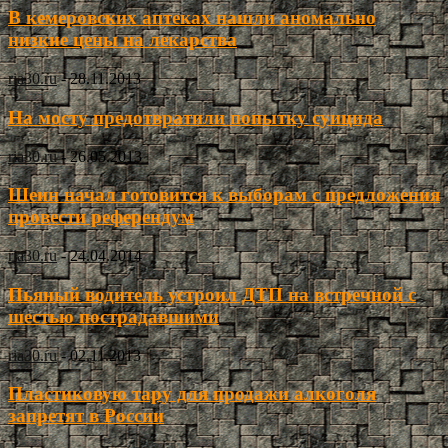
В кемеровских аптеках нашли аномально
низкие цены на лекарства
ria30.ru
-
28.11.2013
На мосту предотвратили попытку суицида
ria30.ru
-
26.05.2013
Шеин начал готовится к выборам с предложения
провести референдум
ria30.ru
-
24.04.2014
Пьяный водитель устроил ДТП на встречной с
шестью пострадавшими
ria30.ru
-
02.11.2013
Пластиковую тару для продажи алкоголя
запретят в России