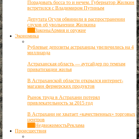
Порадовать босса то и нечем. Губернатор Жилкин
встретился с Владимиром Путиным
Депутата Огуля обвинили в распространении
слухов об увольнении Жилкина
Все
Законы
Армия и оружие
Экономика
Рублевые депозиты астраханцы увеличились на 4
миллиарда
Астраханская область — аутсайдер по темпам
приватизации жилья
В Астраханской области открылся интернет-
магазин фермерских продуктов
Рынок труда в Астрахани потерял
привлекательность за 2015 год
В Астрахани не хватает «качественных» торговых
центров
Все
Недвижимость
Реклама
Происшествия