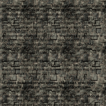
Напомним, что строительство ММДЦ «Москва-Сити» ведётся
на Пресненской набережной, на месте бывшей каменоломни,
на территории общей площадью около 100 гектаров, из
которых 60 гектаров подлежат новой застройке. На 2014 год
объём инвестиций в ММДЦ составил примерно $12 млрд.
Управляющей компанией по созданию и развитию всего
проекта ММДЦ «Москва-Сити» выступает Открытое
акционерное общество «СИТИ», а техническим заказчиком и
представителем города Москвы в распоряжении
государственным имуществом Центрального ядра ММДЦ
«Москва-Сити» выступает Государственное унитарное
предприятие города Москвы «Центр-Сити».
По мнению заместителя мэра, все строительные работы на
основных объектах центра «Москва-Сити» завершатся до
конца 2016 года, при этом отделочные работы на них будут
продолжаться в течение 2017 года.
«Самый большой объект центра «Москва-Сити» будет
завершен в 2018 году», — заявил Марат Хуснуллин.
Стоит отметить, что на некоторых объектах ММДЦ «Москва-
Сити» более 60 этажей и строители используют тали
электрические для подъема грузов между этажами. Работы