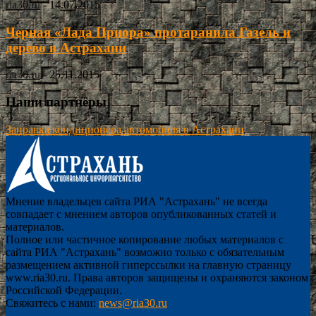
ria30.ru
-
14.07.2015
Черная «Лада Приора» протаранила Газель и
дерево в Астрахани
ria30.ru
-
25.11.2015
Наши партнёры
Заправка кондиционера автомобиля в Астрахани
Мнение владельцев сайта РИА "Астрахань" не всегда
совпадает с мнением авторов опубликованных статей и
материалов.
Полное или частичное копирование любых материалов с
сайта РИА "Астрахань" возможно только с обязательным
размещением активной гиперссылки на главную страницу
www.ria30.ru. Права авторов защищены и охраняются законом
Российской Федерации.
Свяжитесь с нами:
news@ria30.ru