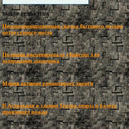
ВЫБОР РЕДАКТОРА
Несанкционированная свалка бытового мусора
возле старого моста
ria30.ru
-
02.04.2013
Полиция инсценировала убийство для
задержания заказчика
ria30.ru
-
11.04.2013
Мэрия активно ремонтирует дороги
ria30.ru
-
16.04.2013
В Астрахани в здании Театра оперы и балета
произошел пожар
ria30.ru
-
03.08.2014