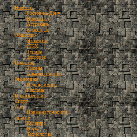
Новости
Ростов-на-Дону
Волгоград
Астрахань
Краснодар
Общество
Экология
ЖКХ
Туризм
Здоровье
Политика
Законы
Армия и оружие
Экономика
Недвижимость
Реклама
Происшествия
Спорт
Авто
Новые автомобили
Другие
Культура
Наука
Технологии