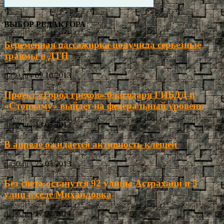
ВЫБОР РЕДАКТОРА
Беременная пассажирка получила серьезные
травмы в ДТП
ria30.ru
-
09.10.2013
Проект «Город грехов» благодаря ГИБДД и
«Стопхаму» выйдет на федеральный уровень
ria30.ru
-
13.05.2013
В апреле ожидается активность клещей
ria30.ru
-
25.03.2013
Без света останутся 92 улицы Астрахани и 5
улиц в селе Михайловка
ria30.ru
-
17.02.2014