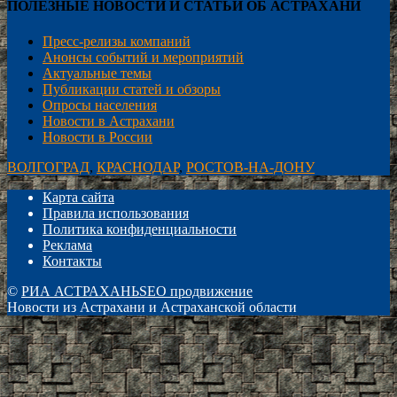
ПОЛЕЗНЫЕ НОВОСТИ И СТАТЬИ ОБ АСТРАХАНИ
Пресс-релизы компаний
Анонсы событий и мероприятий
Актуальные темы
Публикации статей и обзоры
Опросы населения
Новости в Астрахани
Новости в России
ВОЛГОГРАД
,
КРАСНОДАР
,
РОСТОВ-НА-ДОНУ
Карта сайта
Правила использования
Политика конфиденциальности
Реклама
Контакты
©
РИА АСТРАХАНЬ
SEO продвижение
Новости из Астрахани и Астраханской области