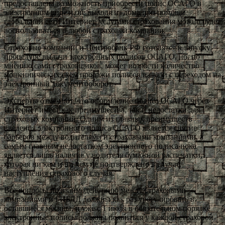
предоставлена возможность приобрести полис ОСАГО в
электронном виде и, не выходя из дома при помощи
глобальной сети Интернет, услугами страхования можно будет
воспользоваться в любой страховой компании.
Страховые компании и Центробанк РФ готовятся к запуску
процедуре выдачи электронных полисов ОСАГО, но, по
мнению сами страховщиков, может возрасти количество
мошеннических схем продажи полисов в связи с переходом на
электронный документооборот.
Эксперты отмечают, что оформление полиса ОСАГО через
Интернет имеет как преимущества, так и недостатки для
страховых компаний. Одним из главных преимуществ
введения электронного полиса ОСАГО является снятие
барьеров между водителями и страховыми компаниями, а
самым главным недостатком электронного полиса пока
является лишь наличие у водителя бумажной распечатки,
которая ни кем и ни чем не подтверждено в случае
наступления страхового случая.
Все вопросы по взаимодействию между страховыми
компаниями и ГИБДД должны как раз урегулировать в
оставшиеся месяцы, и уже с 1 июля в обязательном порядке
электронные полисы должны появиться у каждой страховой