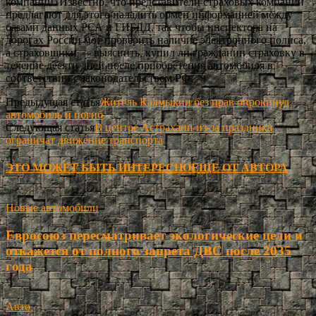
компании. Известно, что представители страховых компаний
предлагают для этого наладить обмен информацией между
базами данных РСА и ГИБДД, так чтобы инспектора на
дорогах России мог проверить наличие электронного полиса,
а страховщики — выяснить, купил ли гражданин страховку в
течение десяти дней после приобретения автомобиля в
соответствии с законодательством РФ.
Предыдущая статья
Житель Калмыкии без прав опрокинул
автомобиль и погиб
Следующая статья
В центре Астрахани из-за праздника
ограничат движение транспорта
ЭТО МОЖЕТ БЫТЬ ИНТЕРЕСНО
ЕЩЕ ОТ АВТОРА
Новые автомобили
Евросоюз пересматривает экологические цели и
откажется от полного запрета ДВС после 2035
года
Авто