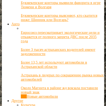
Букмекерские конторы выявили фаворита в игре
Тюмени и Волгаря
Букмекерские конторы выясняют, кто скатится
ниже: Шинник или Волгарь?
Авто
Евросоюз пересматривает экологические цели и
откажется от полного запрета ДВС после 2035
года
Более 3 тысяч астраханских водителей имеют
задолженности
Более 13,5 лет используют автомобили в
Астраханской области
Астрахань в лидерах по сокращению рынка новых
автомобилей
Около Магнита в районе жд вокзала поставили
новый знак
Все
Новые автомобили
Другие
Культура