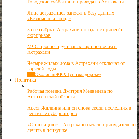
Городские субботники проходят в Астрахани
Лица астраханцев заносят в базу данных
«Безопасный город»
За сентябрь в Астрахани погода не принесёт
сюрпризов
МЧС прогнозирует запах гари по ночам в
Астрахани
Четыре жилых дома в Астрахани отключат от
горячей воды
Все
Экология
ЖКХ
Туризм
Здоровье
Политика
Рабочая поездка Дмитрия Медведева по
Астраханской области
Арест Жилкина или он снова среди последних в
рейтинге губернаторов
«Оппозицию» в Астрахани начали принудительно
лечить в психушке