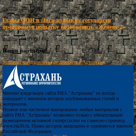
ria30.ru
-
20.11.2013
Главы ООН и Лиги арабских государств
предпримут попытку возобновить «Женеву-2»
ria30.ru
-
04.05.2014
Наши партнёры
Заправка кондиционера автомобиля в Астрахани
Мнение владельцев сайта РИА "Астрахань" не всегда
совпадает с мнением авторов опубликованных статей и
материалов.
Полное или частичное копирование любых материалов с
сайта РИА "Астрахань" возможно только с обязательным
размещением активной гиперссылки на главную страницу
www.ria30.ru. Права авторов защищены и охраняются законом
Российской Федерации.