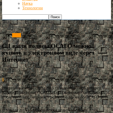
Наука
Технологии
РИА Астрахань
Авто
С 1 июля полисы ОСАГО можно купить
в электронном виде через Интернет
Авто
С 1 июля полисы ОСАГО можно
купить в электронном виде через
Интернет
17.02.2015
290
0
Впервые в России с лета 2015 года должен быть внедрен
электронный полис ОСАГО. Такая возможность появилась
после внесения поправок в редакцию закона об ОСАГО 2014
года.
С 1 июля 2015 года российским водителям будет