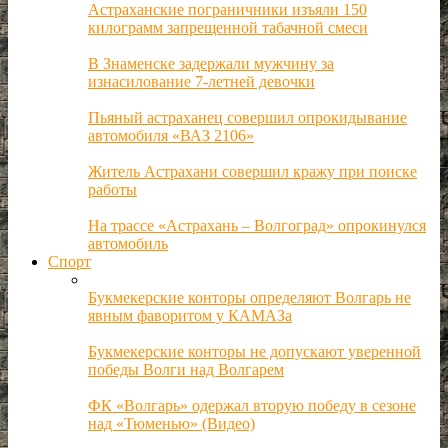
Астраханские пограничники изъяли 150
килограмм запрещенной табачной смеси
В Знаменске задержали мужчину за
изнасилование 7-летней девочки
Пьяный астраханец совершил опрокидывание
автомобиля «ВАЗ 2106»
Житель Астрахани совершил кражу при поиске
работы
На трассе «Астрахань – Волгоград» опрокинулся
автомобиль
Спорт
Букмекерские конторы определяют Волгарь не
явным фаворитом у КАМАЗа
Букмекерские конторы не допускают уверенной
победы Волги над Волгарем
ФК «Волгарь» одержал вторую победу в сезоне
над «Тюменью» (Видео)