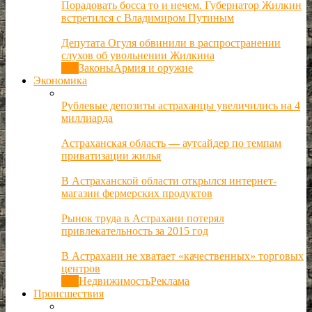
Порадовать босса то и нечем. Губернатор Жилкин
встретился с Владимиром Путиным
Депутата Огуля обвинили в распространении
слухов об увольнении Жилкина
Все
Законы
Армия и оружие
Экономика
Рублевые депозиты астраханцы увеличились на 4
миллиарда
Астраханская область — аутсайдер по темпам
приватизации жилья
В Астраханской области открылся интернет-
магазин фермерских продуктов
Рынок труда в Астрахани потерял
привлекательность за 2015 год
В Астрахани не хватает «качественных» торговых
центров
Все
Недвижимость
Реклама
Происшествия