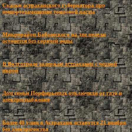
Сказки астраханского губернатора про
импортозамещение томатной пасты
ria30.ru
-
09.06.2015
Микрорайон Бабаевского на две недели
останется без горячей воды
ria30.ru
-
29.07.2013
В Волгограде задержан астраханец с черной
икрой
ria30.ru
-
10.04.2013
Дом семьи Порфирьевых отключили от газо и
электроснабжения
ria30.ru
-
04.06.2013
Более 40 улиц в Астрахани останутся 21 ноября
без электричества