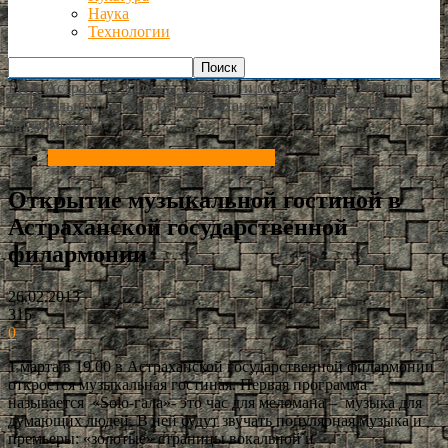
Наука
Технологии
РИА Астрахань
Анонсы событий и мероприятий
Открытие
музыкальной гостиной в Астраханской государственной
филармонии
Анонсы событий и мероприятий
Открытие музыкальной гостиной в
Астраханской государственной
филармонии
26.02.2013
315
0
1 марта в 19.00 в Астраханской государственной филармонии
откроется музыкальная гостиная. Первая программа
называется «Solo-гала»- это час для меломана – музыка для
думающих людей. В ней будут звучать популярная музыка и
премьеры: «золотые» страницы вокальной и