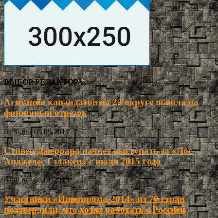
ВЫБОР РЕДАКТОРА
Агитация кандидатов на 22 округе вышла на
финишный отрезок
ria30.ru
-
05.09.2013
Стивен Джеррард начнет выступать за «Лос-
Анджелес Гэлакси» с июля 2015 года
ria30.ru
-
08.01.2015
Участники «Иннопрома-2014» из 70 стран
подтвердили, что хотят работать с Россией