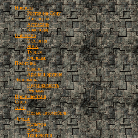
Новости
Ростов-на-Дону
Волгоград
Астрахань
Краснодар
Общество
Экология
ЖКХ
Туризм
Здоровье
Политика
Законы
Армия и оружие
Экономика
Недвижимость
Реклама
Происшествия
Спорт
Авто
Новые автомобили
Другие
Культура
Наука
Технологии