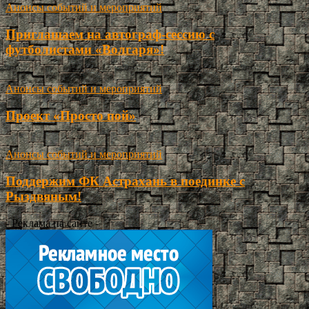
Анонсы событий и мероприятий
Приглашаем на автограф-сессию с
футболистами «Волгаря»!
Анонсы событий и мероприятий
Проект «Просто пой»
Анонсы событий и мероприятий
Поддержим ФК Астрахань в поединке с
Рыздвяным!
- Реклама на сайте -