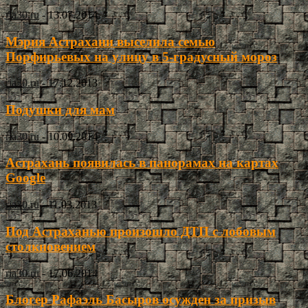
ria30.ru
-
13.07.2014
Мэрия Астрахани выселила семью
Порфирьевых на улицу в 5-градусный мороз
ria30.ru
-
17.12.2013
Подушки для мам
ria30.ru
-
10.09.2014
Астрахань появилась в панорамах на картах
Google
ria30.ru
-
11.03.2013
Под Астраханью произошло ДТП с лобовым
столкновением
ria30.ru
-
17.06.2014
Блогер Рафаэль Басыров осужден за призыв