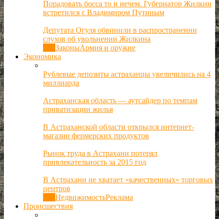
Порадовать босса то и нечем. Губернатор Жилкин
встретился с Владимиром Путиным
Депутата Огуля обвинили в распространении
слухов об увольнении Жилкина
Все
Законы
Армия и оружие
Экономика
Рублевые депозиты астраханцы увеличились на 4
миллиарда
Астраханская область — аутсайдер по темпам
приватизации жилья
В Астраханской области открылся интернет-
магазин фермерских продуктов
Рынок труда в Астрахани потерял
привлекательность за 2015 год
В Астрахани не хватает «качественных» торговых
центров
Все
Недвижимость
Реклама
Происшествия