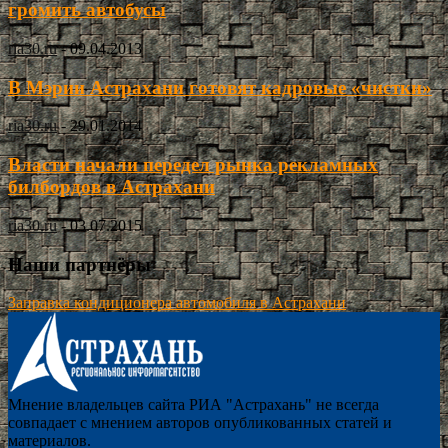
громить автобусы
ria30.ru
-
09.04.2013
В Мэрии Астрахани готовят кадровые «чистки»
ria30.ru
-
29.01.2014
Власти начали передел рынка рекламных
билбордов в Астрахани
ria30.ru
-
03.07.2015
Наши партнёры
Заправка кондиционера автомобиля в Астрахани
Мнение владельцев сайта РИА "Астрахань" не всегда
совпадает с мнением авторов опубликованных статей и
материалов.