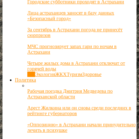
Городские субботники проходят в Астрахани
Лица астраханцев заносят в базу данных
«Безопасный город»
За сентябрь в Астрахани погода не принесёт
сюрпризов
МЧС прогнозирует запах гари по ночам в
Астрахани
Четыре жилых дома в Астрахани отключат от
горячей воды
Все
Экология
ЖКХ
Туризм
Здоровье
Политика
Рабочая поездка Дмитрия Медведева по
Астраханской области
Арест Жилкина или он снова среди последних в
рейтинге губернаторов
«Оппозицию» в Астрахани начали принудительно
лечить в психушке