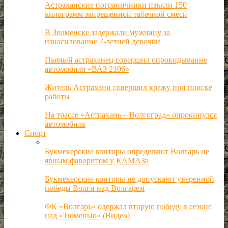
Астраханские пограничники изъяли 150
килограмм запрещенной табачной смеси
В Знаменске задержали мужчину за
изнасилование 7-летней девочки
Пьяный астраханец совершил опрокидывание
автомобиля «ВАЗ 2106»
Житель Астрахани совершил кражу при поиске
работы
На трассе «Астрахань – Волгоград» опрокинулся
автомобиль
Спорт
Букмекерские конторы определяют Волгарь не
явным фаворитом у КАМАЗа
Букмекерские конторы не допускают уверенной
победы Волги над Волгарем
ФК «Волгарь» одержал вторую победу в сезоне
над «Тюменью» (Видео)