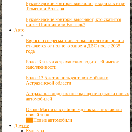
Букмекерские конторы выявили фаворита в игре
Тюмени и Волгаря
Букмекерские конторы выясняют, кто скатится
ниже: Шинник или Волгарь?
Авто
Евросоюз пересматривает экологические цели и
откажется от полного запрета ДВС после 2035
года
Более 3 тысяч астраханских водителей имеют
задолженности
Более 13,5 лет используют автомобили в
Астраханской области
Астрахань в лидерах по сокращению рынка новых
автомобилей
Около Магнита в районе жд вокзала поставили
новый знак
Все
Новые автомобили
Другие
Культура