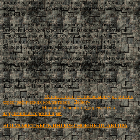
инструментальной лирики от эпохи Барокко до XXвека. Это
бенефис солистов – поэтические монологи и музыкальные
признания.
В концерте «Solo-гала» принимают участие: лауреат
Всероссийского конкурса Татьяна Важорова, дипломанты
международных конкурсов Ольга Бочкарева и Максим
Щербицкий, лауреат международного конкурса Юрий
Эльперин, лауреат международных и Всероссийских
конкурсов Лариса Билецкая, Леонид Бутаков (балалайка),
Шамситдин Мирзоев (кларнет, саксофон), Илья Михайлов
(фортепиано), Алексей Назариков (труба), Денис Костылев
(скрипка) и Сергей Кичигин (художественное слово).
Ведущая концерта заслуженная артистка Российской
Федерации – Надежда Дорофеева.
Предыдущая статья
IX областной фестиваль-конкурс детских
хореографических коллективов «Дебют»
Следующая статья
Молодой человек подозревается в
нарушении авторский прав
ЭТО МОЖЕТ БЫТЬ ИНТЕРЕСНО
ЕЩЕ ОТ АВТОРА