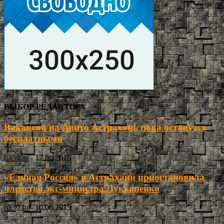
ВЫБОР РЕДАКТОРА
Вакансии на Авито Астрахань пока останутся
бесплатными
ria30.ru
-
17.08.2015
«Единая Россия» в Астрахани приостановила
членство экс-министра Лукьяненко
ria30.ru
-
10.06.2015