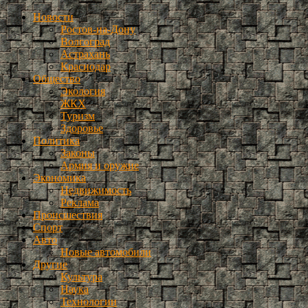
Новости
Ростов-на-Дону
Волгоград
Астрахань
Краснодар
Общество
Экология
ЖКХ
Туризм
Здоровье
Политика
Законы
Армия и оружие
Экономика
Недвижимость
Реклама
Происшествия
Спорт
Авто
Новые автомобили
Другие
Культура
Наука
Технологии