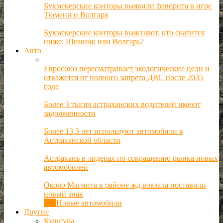
Букмекерские конторы выявили фаворита в игре
Тюмени и Волгаря
Букмекерские конторы выясняют, кто скатится
ниже: Шинник или Волгарь?
Авто
Евросоюз пересматривает экологические цели и
откажется от полного запрета ДВС после 2035
года
Более 3 тысяч астраханских водителей имеют
задолженности
Более 13,5 лет используют автомобили в
Астраханской области
Астрахань в лидерах по сокращению рынка новых
автомобилей
Около Магнита в районе жд вокзала поставили
новый знак
Все
Новые автомобили
Другие
Культура