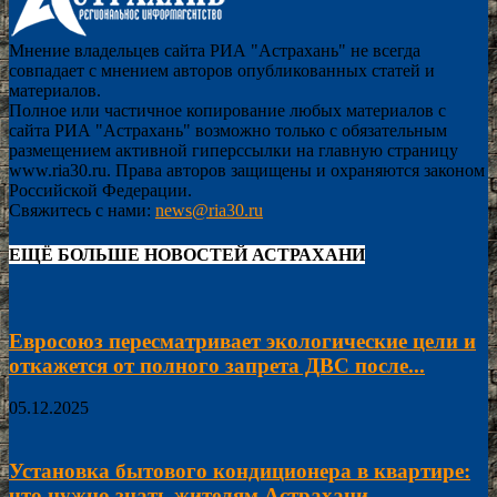
Мнение владельцев сайта РИА "Астрахань" не всегда
совпадает с мнением авторов опубликованных статей и
материалов.
Полное или частичное копирование любых материалов с
сайта РИА "Астрахань" возможно только с обязательным
размещением активной гиперссылки на главную страницу
www.ria30.ru. Права авторов защищены и охраняются законом
Российской Федерации.
Свяжитесь с нами:
news@ria30.ru
ЕЩЁ БОЛЬШЕ НОВОСТЕЙ АСТРАХАНИ
Евросоюз пересматривает экологические цели и
откажется от полного запрета ДВС после...
05.12.2025
Установка бытового кондиционера в квартире:
что нужно знать жителям Астрахани