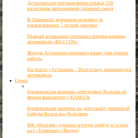
Астраханские пограничники изъяли 150
килограмм запрещенной табачной смеси
В Знаменске задержали мужчину за
изнасилование 7-летней девочки
Пьяный астраханец совершил опрокидывание
автомобиля «ВАЗ 2106»
Житель Астрахани совершил кражу при поиске
работы
На трассе «Астрахань – Волгоград» опрокинулся
автомобиль
Спорт
Букмекерские конторы определяют Волгарь не
явным фаворитом у КАМАЗа
Букмекерские конторы не допускают уверенной
победы Волги над Волгарем
ФК «Волгарь» одержал вторую победу в сезоне
над «Тюменью» (Видео)