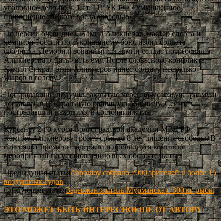
уголовное дело по ч. 1 ст. 111 УК РФ «Умышленное
причинение тяжкого вреда здоровью».
По версии очевидцев, Камил Аликперов, мастер спорта и
чемпион России по рукопашному бою, избил солдата-
срочника. Демобилизованный из армии солдат потребовал от
Аликперова отдать честь ему. После словесного конфликта,
Камил Сикрат-оглы Аликперов нанес солдату несколько
ударов в голову.
Пострадавший получил закрытую черепно-мозговую травму и
доставлен в центральную районную больницу. Сейчас
пострадавший находится в состоянии комы.
Курсанту 2-го курса Волгоградской академии МВД РФ
Камилу Аликперову грозит срок до 8 лет лишения свободы. В
настоящее время он задержан и проводится комплекс
мероприятий по установлению всех обстоятельств.
Предыдущая статья
Аэрошоу собрало 2000 зрителей и более 15
воздушных судов
Следующая статья
Задержан житель Мурманска с 300 кг рыбы
ЭТО МОЖЕТ БЫТЬ ИНТЕРЕСНО
ЕЩЕ ОТ АВТОРА