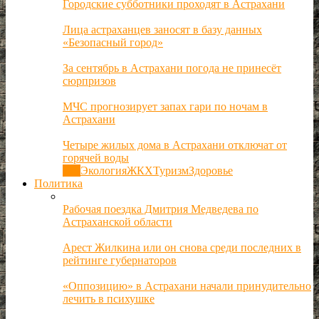
Городские субботники проходят в Астрахани
Лица астраханцев заносят в базу данных
«Безопасный город»
За сентябрь в Астрахани погода не принесёт
сюрпризов
МЧС прогнозирует запах гари по ночам в
Астрахани
Четыре жилых дома в Астрахани отключат от
горячей воды
Все
Экология
ЖКХ
Туризм
Здоровье
Политика
Рабочая поездка Дмитрия Медведева по
Астраханской области
Арест Жилкина или он снова среди последних в
рейтинге губернаторов
«Оппозицию» в Астрахани начали принудительно
лечить в психушке