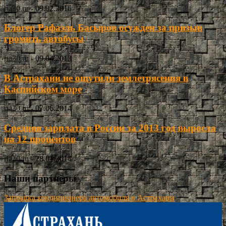
ria30.ru
-
09.02.2016
Блогер Рафаэль Басыров осужден за призыв
громить автобусы
ria30.ru
-
09.04.2013
В Астрахани не ощутили землетрясения в
Каспийском море
ria30.ru
-
07.06.2014
Средняя зарплата в России за 2013 год выросла
на 12 процентов
ria30.ru
-
28.01.2014
Наши партнёры
Заправка кондиционера автомобиля в Астрахани