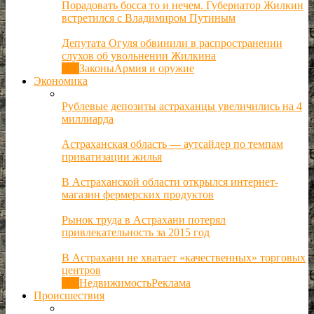
Порадовать босса то и нечем. Губернатор Жилкин
встретился с Владимиром Путиным
Депутата Огуля обвинили в распространении
слухов об увольнении Жилкина
Все
Законы
Армия и оружие
Экономика
Рублевые депозиты астраханцы увеличились на 4
миллиарда
Астраханская область — аутсайдер по темпам
приватизации жилья
В Астраханской области открылся интернет-
магазин фермерских продуктов
Рынок труда в Астрахани потерял
привлекательность за 2015 год
В Астрахани не хватает «качественных» торговых
центров
Все
Недвижимость
Реклама
Происшествия