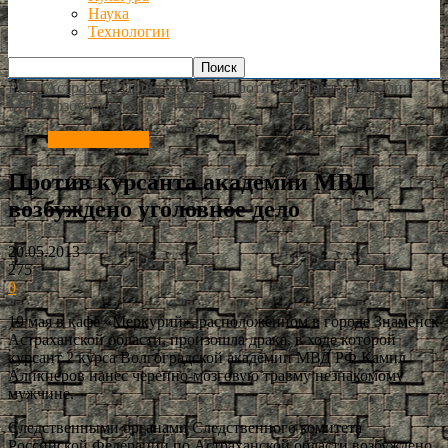
Наука
Технологии
РИА Астрахань
Происшествия
Против курсанта академии
МВД возбуждено уголовное дело
Происшествия
Против курсанта академии МВД
возбуждено уголовное дело
20.05.2013
275
0
19 мая в кафе «Меркурий», расположенном в городе Знаменск
Астраханской области, произошла драка, в ходе которой
курсант 2 курса Волгоградской академии МВД РФ Камил
Аликперов нанес черепно-мозговую травму незнакомому
мужчине.
Следственными органами Следственного комитета
Российской Федерации по Астраханской области возбуждено