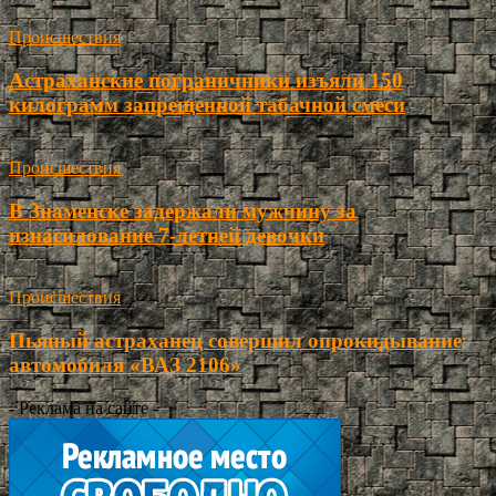
Происшествия
Астраханские пограничники изъяли 150
килограмм запрещенной табачной смеси
Происшествия
В Знаменске задержали мужчину за
изнасилование 7-летней девочки
Происшествия
Пьяный астраханец совершил опрокидывание
автомобиля «ВАЗ 2106»
- Реклама на сайте -