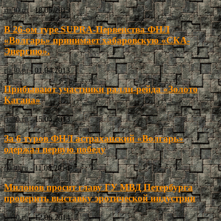
ria30.ru
-
18.05.2013
В 26-ом туре SUPRA-Первенства ФНЛ
«Волгарь» принимает хабаровскую «СКА-
Энергию».
ria30.ru
-
01.04.2013
Прибывают участники ралли-рейда «Золото
Кагана»
ria30.ru
-
15.04.2013
За 6 туров ФНЛ астраханский «Волгарь»
одержал первую победу
ria30.ru
-
11.08.2014
Милонов просит главу ГУ МВД Петербурга
проверить выставку эротической индустрии
ria30.ru
-
12.06.2014