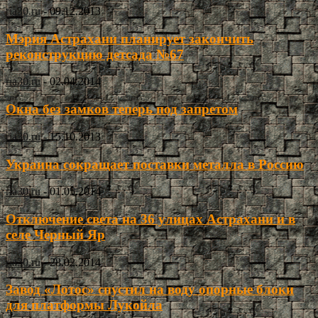
ria30.ru
-
09.12.2013
Мэрия Астрахани планирует закончить
реконструкцию детсада №67
ria30.ru
-
02.04.2014
Окна без замков теперь под запретом
ria30.ru
-
15.10.2013
Украина сокращает поставки металла в Россию
ria30.ru
-
01.05.2014
Отключение света на 36 улицах Астрахани и в
селе Черный Яр
ria30.ru
-
28.02.2014
Завод «Лотос» спустил на воду опорные блоки
для платформы Лукойла