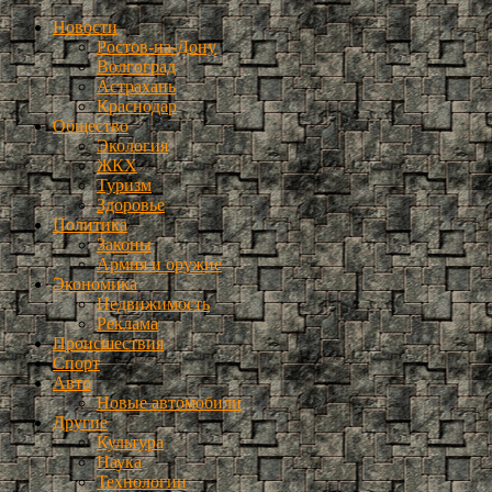
Новости
Ростов-на-Дону
Волгоград
Астрахань
Краснодар
Общество
Экология
ЖКХ
Туризм
Здоровье
Политика
Законы
Армия и оружие
Экономика
Недвижимость
Реклама
Происшествия
Спорт
Авто
Новые автомобили
Другие
Культура
Наука
Технологии