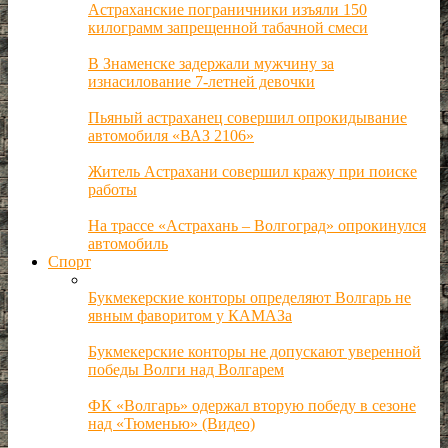
Астраханские пограничники изъяли 150
килограмм запрещенной табачной смеси
В Знаменске задержали мужчину за
изнасилование 7-летней девочки
Пьяный астраханец совершил опрокидывание
автомобиля «ВАЗ 2106»
Житель Астрахани совершил кражу при поиске
работы
На трассе «Астрахань – Волгоград» опрокинулся
автомобиль
Спорт
Букмекерские конторы определяют Волгарь не
явным фаворитом у КАМАЗа
Букмекерские конторы не допускают уверенной
победы Волги над Волгарем
ФК «Волгарь» одержал вторую победу в сезоне
над «Тюменью» (Видео)