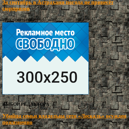
За сентябрь в Астрахани погода не принесёт
сюрпризов
- Реклама на сайте -
ВЫБОР РЕДАКТОРА
Убийца семьи владельца сети «Лескаль» осужден
пожизненно