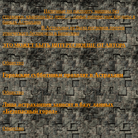
воспринимают наш регион лишь как транзитный.
Предыдущая статья
Наличные по паспорту, машина без
страховки, квартира без денег — самые интересные кредиты в
банках Астрахани
Следующая статья
В Астрахани не было погромов против
этнического беспредела в Бирюлево
ЭТО МОЖЕТ БЫТЬ ИНТЕРЕСНО
ЕЩЕ ОТ АВТОРА
Общество
Городские субботники проходят в Астрахани
Общество
Лица астраханцев заносят в базу данных
«Безопасный город»
Общество