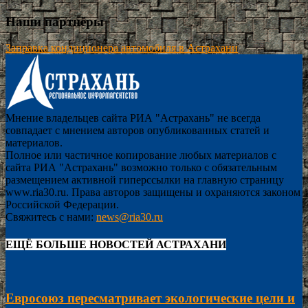
Наши партнёры
Заправка кондиционера автомобиля в Астрахани
Мнение владельцев сайта РИА "Астрахань" не всегда
совпадает с мнением авторов опубликованных статей и
материалов.
Полное или частичное копирование любых материалов с
сайта РИА "Астрахань" возможно только с обязательным
размещением активной гиперссылки на главную страницу
www.ria30.ru. Права авторов защищены и охраняются законом
Российской Федерации.
Свяжитесь с нами:
news@ria30.ru
ЕЩЁ БОЛЬШЕ НОВОСТЕЙ АСТРАХАНИ
Евросоюз пересматривает экологические цели и