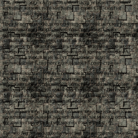
Так, почему же из Астраханской области уезжают не только
коренные жители, но и мигранты из стран СНГ сюда не
больно спешат приехать.
Прежде всего, необходимо отметить, что приезжих мигрантов
выдавливают из Астраханской области так же, как их
выдавливают из Республики Дагестан. Мигрантам нет работы
на рынках, которую предлагают на той же овощной базе в
Бирюлево, тут своих приезжих хватает, которые проживают
компактно и сильны межнациональной взаимопомощью. А
мигранты в торговле не могут предложить услуги
мерчандайзинга, поэтому едут дальше на север страны.
Низкие доходы не только в сельском хозяйстве, но и в сфере
ЖКХ и строительстве вынуждают мигрантов не
задерживаться в Астраханской области и двигаться в более
доходные регионы, такие как Москва или Санкт-Петербург.
Мигранты в Краснодарском крае приехали не случайно, и
Сочи-2014 нуждается в дешевой «рабсиле».
Производств в Астраханской области, которые нуждаются в
неквалифицированной рабочей силе, не так много и опять же,
всё компенсируется за счет местного населения.
Так, что Астраханская область не рай для мигрантов, и они