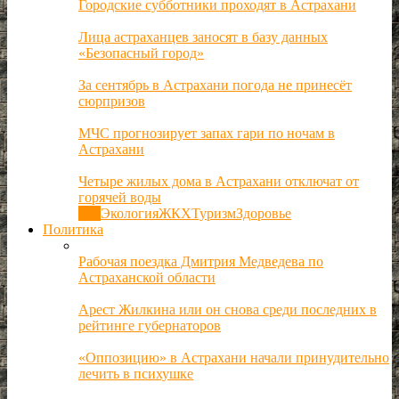
Городские субботники проходят в Астрахани
Лица астраханцев заносят в базу данных
«Безопасный город»
За сентябрь в Астрахани погода не принесёт
сюрпризов
МЧС прогнозирует запах гари по ночам в
Астрахани
Четыре жилых дома в Астрахани отключат от
горячей воды
Все
Экология
ЖКХ
Туризм
Здоровье
Политика
Рабочая поездка Дмитрия Медведева по
Астраханской области
Арест Жилкина или он снова среди последних в
рейтинге губернаторов
«Оппозицию» в Астрахани начали принудительно
лечить в психушке