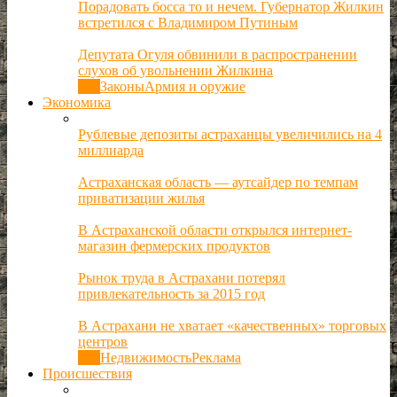
Порадовать босса то и нечем. Губернатор Жилкин
встретился с Владимиром Путиным
Депутата Огуля обвинили в распространении
слухов об увольнении Жилкина
Все
Законы
Армия и оружие
Экономика
Рублевые депозиты астраханцы увеличились на 4
миллиарда
Астраханская область — аутсайдер по темпам
приватизации жилья
В Астраханской области открылся интернет-
магазин фермерских продуктов
Рынок труда в Астрахани потерял
привлекательность за 2015 год
В Астрахани не хватает «качественных» торговых
центров
Все
Недвижимость
Реклама
Происшествия