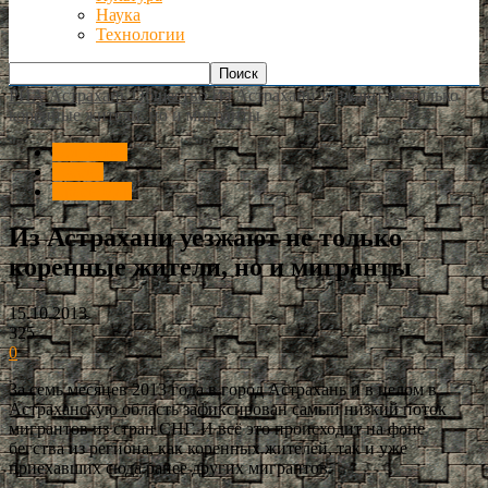
Наука
Технологии
РИА Астрахань
Общество
Из Астрахани уезжают не только
коренные жители, но и мигранты
Общество
Россия
Краснодар
Из Астрахани уезжают не только
коренные жители, но и мигранты
15.10.2013
325
0
За семь месяцев 2013 года в город Астрахань и в целом в
Астраханскую область зафиксирован самый низкий поток
мигрантов из стран СНГ. И всё это происходит на фоне
бегства из региона, как коренных жителей, так и уже
приехавших сюда ранее других мигрантов.