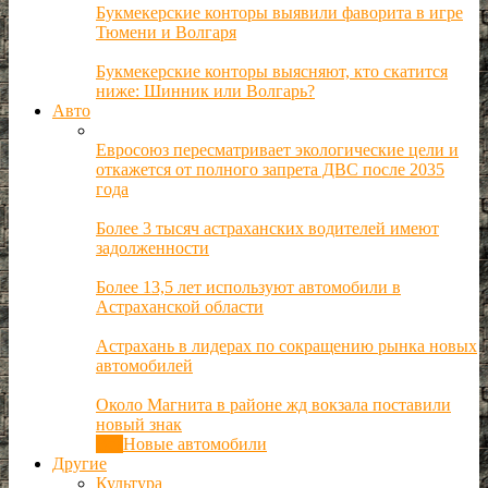
Букмекерские конторы выявили фаворита в игре
Тюмени и Волгаря
Букмекерские конторы выясняют, кто скатится
ниже: Шинник или Волгарь?
Авто
Евросоюз пересматривает экологические цели и
откажется от полного запрета ДВС после 2035
года
Более 3 тысяч астраханских водителей имеют
задолженности
Более 13,5 лет используют автомобили в
Астраханской области
Астрахань в лидерах по сокращению рынка новых
автомобилей
Около Магнита в районе жд вокзала поставили
новый знак
Все
Новые автомобили
Другие
Культура