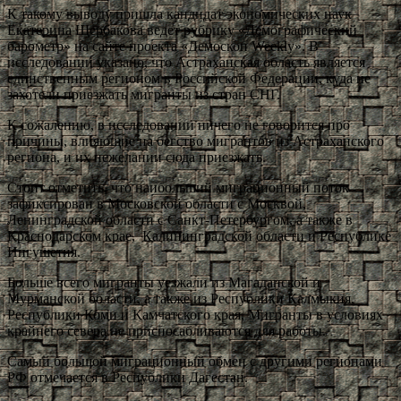
К такому выводу пришла кандидат экономических наук
Екатерина Щербакова ведет рубрику «Демографический
барометр» на сайте проекта «Демоскоп Weekly». В
исследовании указано, что Астраханская область является
единственным регионом в Российской Федерации, куда не
захотели приезжать мигранты из стран СНГ.
К сожалению, в исследовании ничего не говорится про
причины, влияющие на бегство мигрантов из Астраханского
региона, и их нежелании сюда приезжать.
Стоит отметить, что наибольший миграционный поток
зафиксирован в Московской области с Москвой,
Ленинградской области с Санкт-Петербургом, а также в
Краснодарском крае, Калининградской области и Республике
Ингушетия.
Больше всего мигранты уезжали из Магаданской и
Мурманской области, а также из Республики Калмыкия,
Республики Коми и Камчатского края. Мигранты в условиях
крайнего севера не приспосабливаются для работы.
Самый большой миграционный обмен с другими регионами
РФ отмечается в Республики Дагестан.