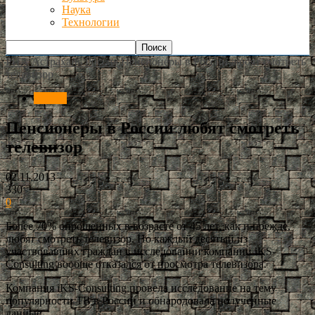
Наука
Технологии
РИА Астрахань
Россия
Пенсионеры в России любят смотреть
телевизор
Россия
Пенсионеры в России любят смотреть
телевизор
02.11.2013
330
0
Более 70% опрошенных в возрасте от 45 лет, как и прежде,
любят смотреть телевизор. Но каждый десятый из
участвовавших граждан в исследовании компании iKS-
Consulting вообще отказался от просмотра телевизора.
Компания iKS-Consulting провела исследование на тему
популярности ТВ в России и обнародовала полученные
данные.