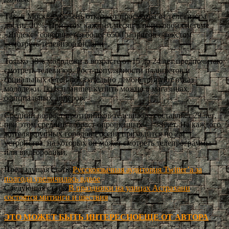
Так, в Москве уровень отказа от просмотра от телевизора
достиг 20%. При этом каждый месяц в поисковой системе
«Яндекс» совершается более 6500 запросов с текстом
«смотреть телевизор онлайн».
Только 38% молодежи в возрасте от 15 до 24 лет предпочитаю
смотреть телевизор. Рост популярности планшетов и
социальных сетей показательно демонстрируют отказ
молодежи. Ikids планшет купить можно в магазинах
официальных дилеров.
Средний возраст противников телевизора составляет 29 лет,
при этом средний возраст опрошенных — 38 лет. На каждого
жителя крупных городов России приходится по 2,4
устройства, на которых он может смотреть телепрограммы
или видеоролики.
Предыдущая статья
Русскоязычная аудитория Twitter’а за
полгода увеличилась вдвое
Следующая статья
В праздники на улицах Астрахани
состоятся митинги и шествия
ЭТО МОЖЕТ БЫТЬ ИНТЕРЕСНО
ЕЩЕ ОТ АВТОРА