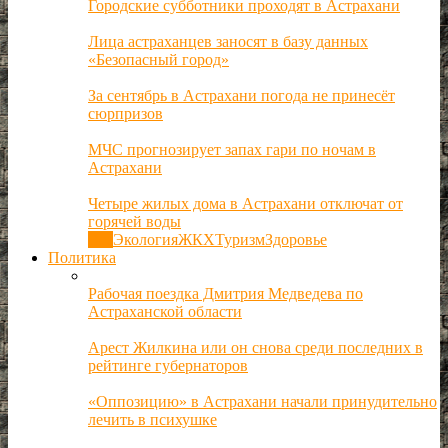
Городские субботники проходят в Астрахани
Лица астраханцев заносят в базу данных
«Безопасный город»
За сентябрь в Астрахани погода не принесёт
сюрпризов
МЧС прогнозирует запах гари по ночам в
Астрахани
Четыре жилых дома в Астрахани отключат от
горячей воды
Все
Экология
ЖКХ
Туризм
Здоровье
Политика
Рабочая поездка Дмитрия Медведева по
Астраханской области
Арест Жилкина или он снова среди последних в
рейтинге губернаторов
«Оппозицию» в Астрахани начали принудительно
лечить в психушке