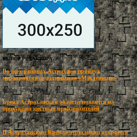
ВЫБОР РЕДАКТОРА
Во всех районах Астрахани пройдут
мероприятия празднования «Масленицы»
ria30.ru
-
25.02.2014
Бренд Астраханской области появится на
продукции местных производителей
ria30.ru
-
21.07.2015
В Астраханском Кремле через месяц откроется