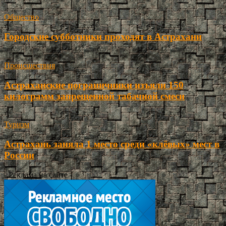
Общество
Городские субботники проходят в Астрахани
Происшествия
Астраханские пограничники изъяли 150
килограмм запрещенной табачной смеси
Туризм
Астрахань заняла 1 место среди «клёвых» мест в
России
- Реклама на сайте -