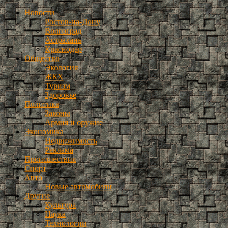
Новости
Ростов-на-Дону
Волгоград
Астрахань
Краснодар
Общество
Экология
ЖКХ
Туризм
Здоровье
Политика
Законы
Армия и оружие
Экономика
Недвижимость
Реклама
Происшествия
Спорт
Авто
Новые автомобили
Другие
Культура
Наука
Технологии