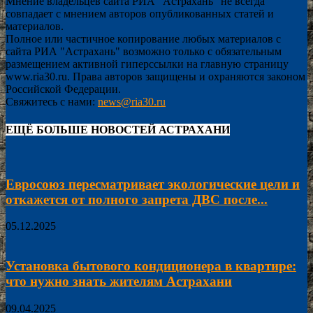
Мнение владельцев сайта РИА "Астрахань" не всегда
совпадает с мнением авторов опубликованных статей и
материалов.
Полное или частичное копирование любых материалов с
сайта РИА "Астрахань" возможно только с обязательным
размещением активной гиперссылки на главную страницу
www.ria30.ru. Права авторов защищены и охраняются законом
Российской Федерации.
Свяжитесь с нами:
news@ria30.ru
ЕЩЁ БОЛЬШЕ НОВОСТЕЙ АСТРАХАНИ
Евросоюз пересматривает экологические цели и
откажется от полного запрета ДВС после...
05.12.2025
Установка бытового кондиционера в квартире:
что нужно знать жителям Астрахани
09.04.2025