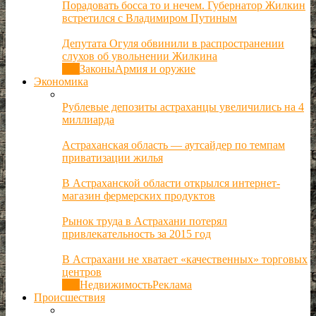
Порадовать босса то и нечем. Губернатор Жилкин
встретился с Владимиром Путиным
Депутата Огуля обвинили в распространении
слухов об увольнении Жилкина
Все
Законы
Армия и оружие
Экономика
Рублевые депозиты астраханцы увеличились на 4
миллиарда
Астраханская область — аутсайдер по темпам
приватизации жилья
В Астраханской области открылся интернет-
магазин фермерских продуктов
Рынок труда в Астрахани потерял
привлекательность за 2015 год
В Астрахани не хватает «качественных» торговых
центров
Все
Недвижимость
Реклама
Происшествия