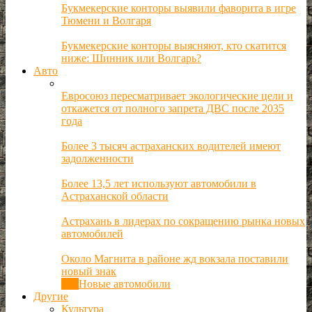
Букмекерские конторы выявили фаворита в игре
Тюмени и Волгаря
Букмекерские конторы выясняют, кто скатится
ниже: Шинник или Волгарь?
Авто
Евросоюз пересматривает экологические цели и
откажется от полного запрета ДВС после 2035
года
Более 3 тысяч астраханских водителей имеют
задолженности
Более 13,5 лет используют автомобили в
Астраханской области
Астрахань в лидерах по сокращению рынка новых
автомобилей
Около Магнита в районе жд вокзала поставили
новый знак
Все
Новые автомобили
Другие
Культура