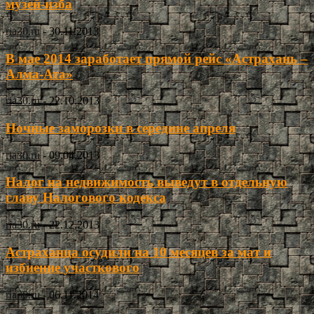
музей-изба
ria30.ru
-
30.11.2013
В мае 2014 заработает прямой рейс «Астрахань –
Алма-Ата»
ria30.ru
-
22.10.2013
Ночные заморозки в середине апреля
ria30.ru
-
09.04.2013
Налог на недвижимость выведут в отдельную
главу Налогового кодекса
ria30.ru
-
22.12.2013
Астраханца осудили на 10 месяцев за мат и
избиение участкового
ria30.ru
-
06.11.2014