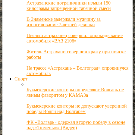
Астраханские пограничники изъяли 150
килограмм запрещенной табачной смеси
В Знаменске задержали мужчину за
изнасилование 7-летней девочки
Пьяный астраханец совершил опрокидывание
автомобиля «ВАЗ 2106»
Житель Астрахани совершил кражу при поиске
работы
На трассе «Астрахань – Волгоград» опрокинулся
автомобиль
Спорт
Букмекерские конторы определяют Волгарь не
явным фаворитом у КАМАЗа
Букмекерские конторы не допускают уверенной
победы Волги над Волгарем
ФК «Волгарь» одержал вторую победу в сезоне
над «Тюменью» (Видео)