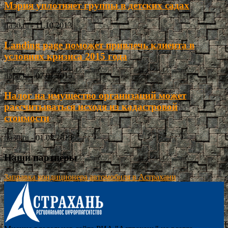
Мэрия уплотняет группы в детских садах
ria30.ru
-
11.10.2013
Landing page поможет привлечь клиента в
условиях кризиса 2015 года
ria30.ru
-
07.01.2015
Налог на имущество организаций может
рассчитываться исходя из кадастровой
стоимости
ria30.ru
-
01.08.2013
Наши партнёры
Заправка кондиционера автомобиля в Астрахани