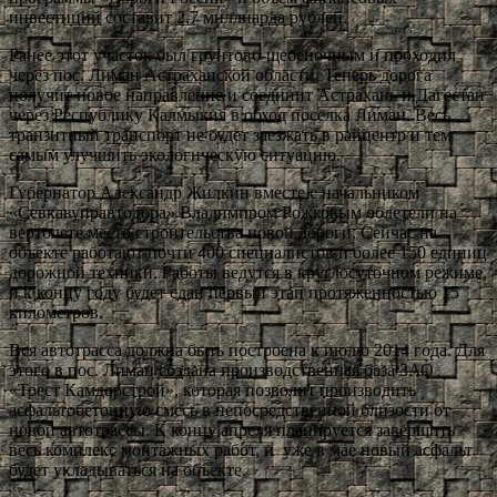
инвестиций составит 2,7 миллиарда рублей.
Ранее этот участок был грунтово-щебёночным и проходил
через пос. Лиман Астраханской области. Теперь дорога
получит новое направление и соединит Астрахань и Дагестан
через Республику Калмыкия в обход поселка Лиман. Весь
транзитный транспорт не будет заезжать в райцентр и тем
самым улучшить экологическую ситуацию.
Губернатор Александр Жилкин вместе с начальником
«Севкавуправтодора» Владимиром Рожковым облетели на
вертолете место строительства новой дороги. Сейчас на
объекте работают почти 400 специалистов и более 150 единиц
дорожной техники. Работы ведутся в круглосуточном режиме,
и к концу году будет сдан первый этап протяженностью 15
километров.
Вся автотрасса должна быть построена к июлю 2014 года. Для
этого в пос. Лиман создана производственная база ЗАО
«Трест Камдорстрой», которая позволит производить
асфальтобетонную смесь в непосредственной близости от
новой автотрассы. К концу апреля планируется завершить
весь комплекс монтажных работ, и уже в мае новый асфальт
будет укладываться на объекте.