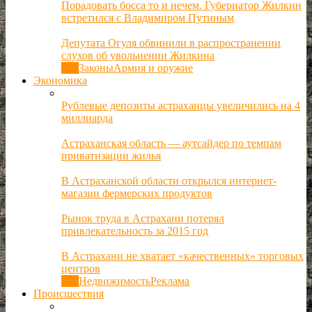
Порадовать босса то и нечем. Губернатор Жилкин
встретился с Владимиром Путиным
Депутата Огуля обвинили в распространении
слухов об увольнении Жилкина
Все
Законы
Армия и оружие
Экономика
Рублевые депозиты астраханцы увеличились на 4
миллиарда
Астраханская область — аутсайдер по темпам
приватизации жилья
В Астраханской области открылся интернет-
магазин фермерских продуктов
Рынок труда в Астрахани потерял
привлекательность за 2015 год
В Астрахани не хватает «качественных» торговых
центров
Все
Недвижимость
Реклама
Происшествия