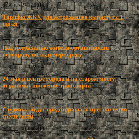
ria30.ru
-
27.12.2015
Тарифы ЖКХ для астраханцев вырастут с 1
июля
ria30.ru
-
29.01.2014
Под Астраханью жители организовали
переправу по льду через реку
ria30.ru
-
11.02.2014
24 мая в центре города и на старом мосту
ограничат движение транспорта
ria30.ru
-
24.05.2013
Студенты будут предотвращать преступления
среди детей
ria30.ru
-
01.04.2013