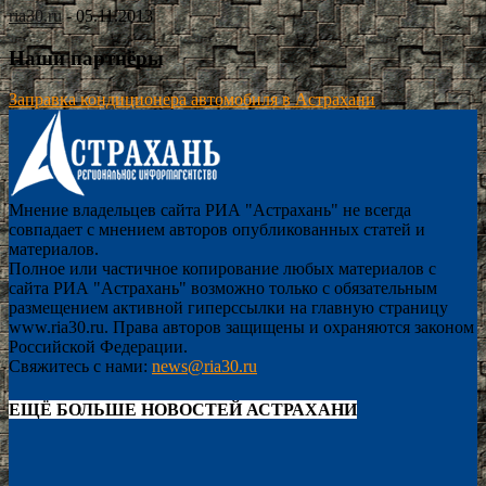
ria30.ru
-
05.11.2013
Наши партнёры
Заправка кондиционера автомобиля в Астрахани
Мнение владельцев сайта РИА "Астрахань" не всегда
совпадает с мнением авторов опубликованных статей и
материалов.
Полное или частичное копирование любых материалов с
сайта РИА "Астрахань" возможно только с обязательным
размещением активной гиперссылки на главную страницу
www.ria30.ru. Права авторов защищены и охраняются законом
Российской Федерации.
Свяжитесь с нами:
news@ria30.ru
ЕЩЁ БОЛЬШЕ НОВОСТЕЙ АСТРАХАНИ