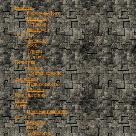
Новости
Ростов-на-Дону
Волгоград
Астрахань
Краснодар
Общество
Экология
ЖКХ
Туризм
Здоровье
Политика
Законы
Армия и оружие
Экономика
Недвижимость
Реклама
Происшествия
Спорт
Авто
Новые автомобили
Другие
Культура
Наука
Технологии