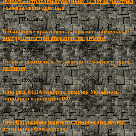
Житель Астрахани осужден на 12 лет за расстрел
ухажера своей девушки
ria30.ru
-
11.02.2014
В Кишиневе врачи использовали строительные
инструменты при операции на ребенке
ria30.ru
-
27.07.2013
Пьяные водители в Астрахани не боятся рейдов
полиции
ria30.ru
-
18.01.2016
Конгресс США одобрил помощь Украине и
санкции в отношении РФ
ria30.ru
-
28.03.2014
Ким Кардашьян выпустит линию одежды для
детей и новорожденных