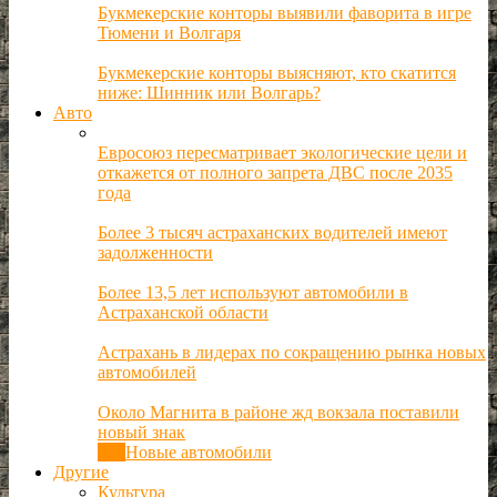
Букмекерские конторы выявили фаворита в игре
Тюмени и Волгаря
Букмекерские конторы выясняют, кто скатится
ниже: Шинник или Волгарь?
Авто
Евросоюз пересматривает экологические цели и
откажется от полного запрета ДВС после 2035
года
Более 3 тысяч астраханских водителей имеют
задолженности
Более 13,5 лет используют автомобили в
Астраханской области
Астрахань в лидерах по сокращению рынка новых
автомобилей
Около Магнита в районе жд вокзала поставили
новый знак
Все
Новые автомобили
Другие
Культура