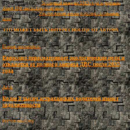
Предыдущая статья
За первый квартал 2013 года задержано
более 100 таксистов-нелегалов
Следующая статья
Уничтожение ветхого жилья с помощью
огня
ЭТО МОЖЕТ БЫТЬ ИНТЕРЕСНО
ЕЩЕ ОТ АВТОРА
Новые автомобили
Евросоюз пересматривает экологические цели и
откажется от полного запрета ДВС после 2035
года
Авто
Более 3 тысяч астраханских водителей имеют
задолженности
Ростов-на-Дону