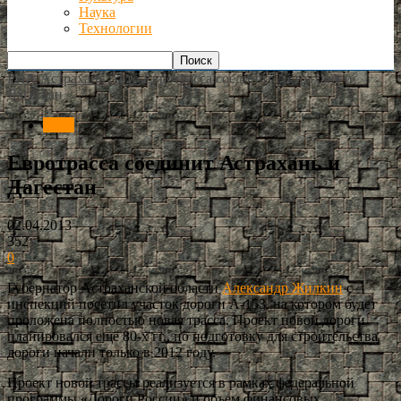
Наука
Технологии
РИА Астрахань
Авто
Евротрасса соединит Астрахань и
Дагестан
Авто
Евротрасса соединит Астрахань и
Дагестан
02.04.2013
352
0
Губернатор Астраханской области
Александр Жилкин
с
инспекций посетил участок дороги А-153, на котором будет
проложена полностью новая трасса. Проект новой дороги
планировался ещё 80-х гг., но подготовку для строительства
дороги начали только в 2012 году.
Проект новой трассы реализуется в рамках федеральной
программы «Дороги России» и объем финансовых