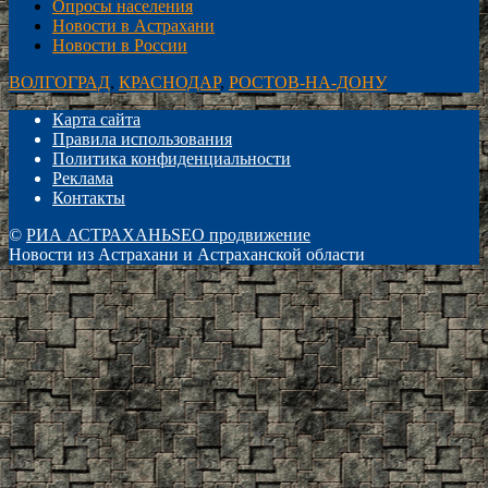
Опросы населения
Новости в Астрахани
Новости в России
ВОЛГОГРАД
,
КРАСНОДАР
,
РОСТОВ-НА-ДОНУ
Карта сайта
Правила использования
Политика конфиденциальности
Реклама
Контакты
©
РИА АСТРАХАНЬ
SEO продвижение
Новости из Астрахани и Астраханской области