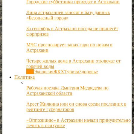
Городские субботники проходят в Астрахани
Лица астраханцев заносят в базу данных
«Безопасный город»
За сентябрь в Астрахани погода не принесёт
сюрпризов
МЧС прогнозирует запах гари по ночам в
Астрахани
Четыре жилых дома в Астрахани отключат от
горячей воды
Все
Экология
ЖКХ
Туризм
Здоровье
Политика
Рабочая поездка Дмитрия Медведева по
Астраханской области
Арест Жилкина или он снова среди последних в
рейтинге губернаторов
«Оппозицию» в Астрахани начали принудительно
лечить в психушке