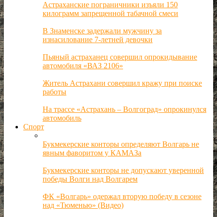
Астраханские пограничники изъяли 150
килограмм запрещенной табачной смеси
В Знаменске задержали мужчину за
изнасилование 7-летней девочки
Пьяный астраханец совершил опрокидывание
автомобиля «ВАЗ 2106»
Житель Астрахани совершил кражу при поиске
работы
На трассе «Астрахань – Волгоград» опрокинулся
автомобиль
Спорт
Букмекерские конторы определяют Волгарь не
явным фаворитом у КАМАЗа
Букмекерские конторы не допускают уверенной
победы Волги над Волгарем
ФК «Волгарь» одержал вторую победу в сезоне
над «Тюменью» (Видео)