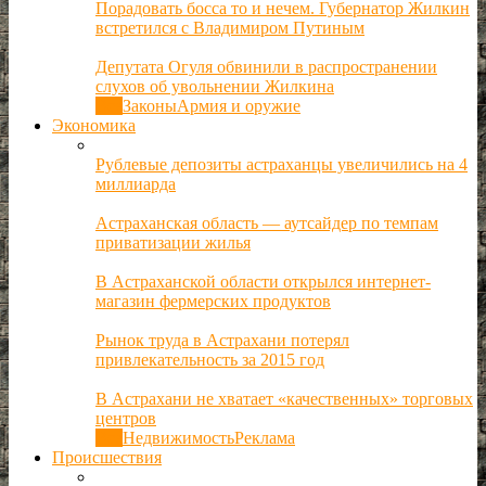
Порадовать босса то и нечем. Губернатор Жилкин
встретился с Владимиром Путиным
Депутата Огуля обвинили в распространении
слухов об увольнении Жилкина
Все
Законы
Армия и оружие
Экономика
Рублевые депозиты астраханцы увеличились на 4
миллиарда
Астраханская область — аутсайдер по темпам
приватизации жилья
В Астраханской области открылся интернет-
магазин фермерских продуктов
Рынок труда в Астрахани потерял
привлекательность за 2015 год
В Астрахани не хватает «качественных» торговых
центров
Все
Недвижимость
Реклама
Происшествия