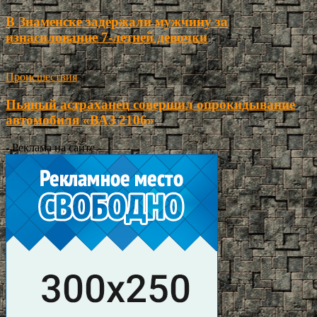
В Знаменске задержали мужчину за
изнасилование 7-летней девочки
Происшествия
Пьяный астраханец совершил опрокидывание
автомобиля «ВАЗ 2106»
- Реклама на сайте -