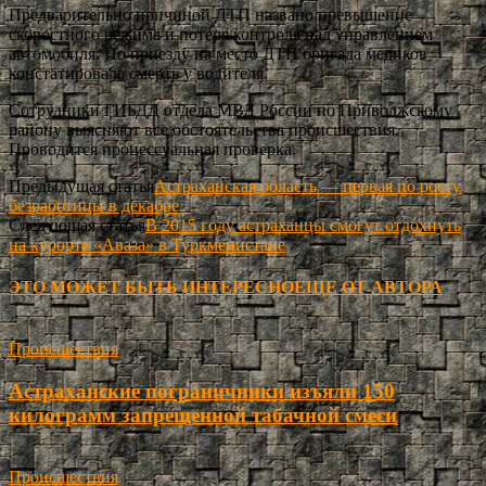
Предварительно причиной ДТП названо превышение
скоростного режима и потеря контроля над управлением
автомобиля. По приезду на место ДТП бригада медиков
констатировала смерть у водителя.
Сотрудники ГИБДД отдела МВД России по Приволжскому
району выясняют все обстоятельства происшествия.
Проводится процессуальная проверка.
Предыдущая статья
Астраханская область — первая по росту
безработицы в декабре
Следующая статья
В 2015 году астраханцы смогут отдохнуть
на курорте «Аваза» в Туркменистане
ЭТО МОЖЕТ БЫТЬ ИНТЕРЕСНО
ЕЩЕ ОТ АВТОРА
Происшествия
Астраханские пограничники изъяли 150
килограмм запрещенной табачной смеси
Происшествия