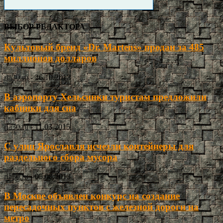
ВЫБОР РЕДАКТОРА
Культовый бренд «Dr. Martens» продан за 485
миллионов долларов
ria30.ru
-
26.10.2013
В аэропорту Хельсинки туристам предложили
кабинки для сна
ria30.ru
-
11.03.2015
С улиц Ярославля исчезли контейнеры для
раздельного сбора мусора
ria30.ru
-
05.08.2013
В Москве объявлен конкурс на создание
пересадочных пунктов с железной дороги на
метро