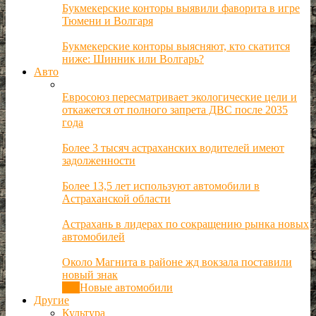
Букмекерские конторы выявили фаворита в игре
Тюмени и Волгаря
Букмекерские конторы выясняют, кто скатится
ниже: Шинник или Волгарь?
Авто
Евросоюз пересматривает экологические цели и
откажется от полного запрета ДВС после 2035
года
Более 3 тысяч астраханских водителей имеют
задолженности
Более 13,5 лет используют автомобили в
Астраханской области
Астрахань в лидерах по сокращению рынка новых
автомобилей
Около Магнита в районе жд вокзала поставили
новый знак
Все
Новые автомобили
Другие
Культура