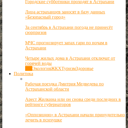
Городские субботники проходят в Астрахани
Лица астраханцев заносят в базу данных
«Безопасный город»
За сентябрь в Астрахани погода не принесёт
сюрпризов
МЧС прогнозирует запах гари по ночам в
Астрахани
Четыре жилых дома в Астрахани отключат от
горячей воды
Все
Экология
ЖКХ
Туризм
Здоровье
Политика
Рабочая поездка Дмитрия Медведева по
Астраханской области
Арест Жилкина или он снова среди последних в
рейтинге губернаторов
«Оппозицию» в Астрахани начали принудительно
лечить в психушке