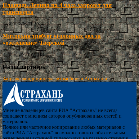
Площадь Ленина на 4 часа закроют для
транспорта
ria30.ru
-
06.11.2014
Митрохин требует уголовных дел за
«озеленение» Тверской
ria30.ru
-
17.07.2013
Наши партнёры
Заправка кондиционера автомобиля в Астрахани
Мнение владельцев сайта РИА "Астрахань" не всегда
совпадает с мнением авторов опубликованных статей и
материалов.
Полное или частичное копирование любых материалов с
сайта РИА "Астрахань" возможно только с обязательным
размещением активной гиперссылки на главную страницу