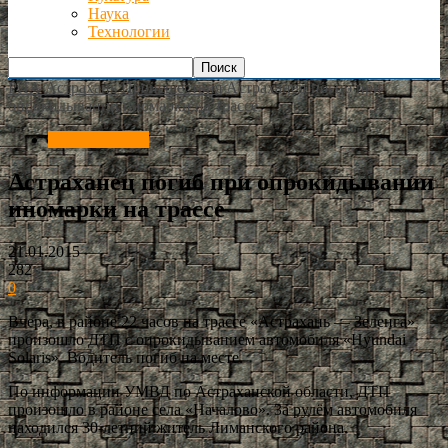
Наука
Технологии
РИА Астрахань
Происшествия
Астраханец погиб при
опрокидывании иномарки на трассе
Происшествия
Астраханец погиб при опрокидывании
иномарки на трассе
21.01.2015
282
0
Вчера, в районе 22 часов на трассе «Астрахань — Зеленга»
произошло ДТП с опрокидыванием автомобиля «Hyundai
Solaris». Водитель погиб на месте.
По информации УМВД по Астраханской области, ДТП
произошло в районе села «Началово». За рулём автомобиля
находился 30-летний житель Лиманского района.