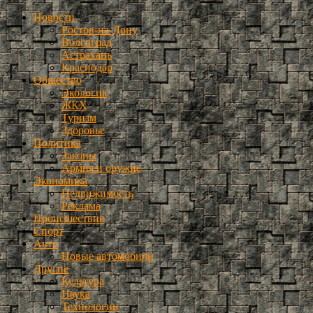
Новости
Ростов-на-Дону
Волгоград
Астрахань
Краснодар
Общество
Экология
ЖКХ
Туризм
Здоровье
Политика
Законы
Армия и оружие
Экономика
Недвижимость
Реклама
Происшествия
Спорт
Авто
Новые автомобили
Другие
Культура
Наука
Технологии