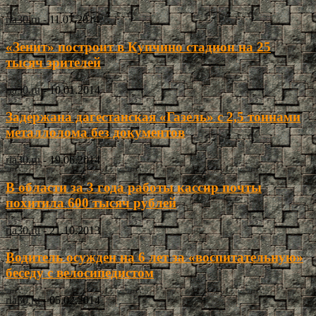
ria30.ru
-
11.07.2014
«Зенит» построит в Купчино стадион на 25
тысяч зрителей
ria30.ru
-
10.01.2014
Задержана дагестанская «Газель» с 2,5 тоннами
металлолома без документов
ria30.ru
-
19.06.2014
В области за 3 года работы кассир почты
похитила 600 тысяч рублей
ria30.ru
-
21.10.2013
Водитель осужден на 6 лет за «воспитательную»
беседу с велосипедистом
ria30.ru
-
05.02.2014