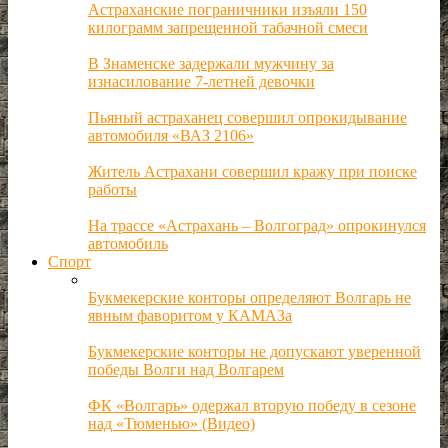
Астраханские пограничники изъяли 150
килограмм запрещенной табачной смеси
В Знаменске задержали мужчину за
изнасилование 7-летней девочки
Пьяный астраханец совершил опрокидывание
автомобиля «ВАЗ 2106»
Житель Астрахани совершил кражу при поиске
работы
На трассе «Астрахань – Волгоград» опрокинулся
автомобиль
Спорт
Букмекерские конторы определяют Волгарь не
явным фаворитом у КАМАЗа
Букмекерские конторы не допускают уверенной
победы Волги над Волгарем
ФК «Волгарь» одержал вторую победу в сезоне
над «Тюменью» (Видео)