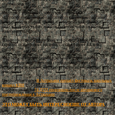
уголовное дело.
Следствие установило, что руководитель ООО
«Спецстроймонтажснаб» представил в налоговые органы
декларации за второй, третий и четвертый кварталы 2011
года, в которых указал ложные сведения, завысив размер
налоговых вычетов.
В ходе проверки установлено, что размер суммы НДС,
скрытой от налоговых органов, составил более 4,6 млн.
рублей.
Часто строительные фирмы при замене стеклопакета в
пластиковом окне или иных строительных работах
сознательно искажают налоговую базу и не уплачивают НДС
в бюджет.
Предыдущая статья
В Астрахани прошёл фестиваль школьных
команд КВН
Следующая статья
74 ДТП произошло после штормового
предупреждения в Астрахани
ЭТО МОЖЕТ БЫТЬ ИНТЕРЕСНО
ЕЩЕ ОТ АВТОРА