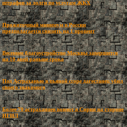
штрафов за долги по услугам ЖКХ
ria30.ru
-
31.07.2015
Прожиточный минимум в России
предполагается снизить на 1 процент
ria30.ru
-
27.01.2014
Весеннее благоустройство Москвы завершится
на 10 дней раньше срока
ria30.ru
-
22.03.2015
Под Астраханью в пьяной ссоре дагестанец убил
своего знакомого
ria30.ru
-
17.01.2014
Более 70 астраханцев воюют в Сирии на стороне
ИГИЛ
ria30.ru
-
13.10.2015