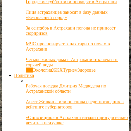
Городские субботники проходят в Астрахани
Лица астраханцев заносят в базу данных
«Безопасный город»
За сентябрь в Астрахани погода не принесёт
сюрпризов
МЧС прогнозирует запах гари по ночам в
Астрахани
Четыре жилых дома в Астрахани отключат от
горячей воды
Все
Экология
ЖКХ
Туризм
Здоровье
Политика
Рабочая поездка Дмитрия Медведева по
Астраханской области
Арест Жилкина или он снова среди последних в
рейтинге губернаторов
«Оппозицию» в Астрахани начали принудительно
лечить в психушке