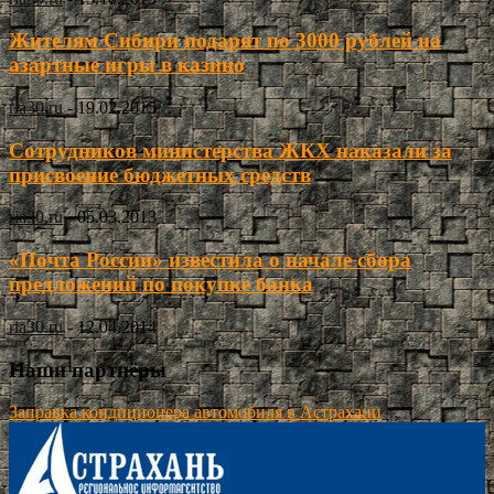
Жителям Сибири подарят по 3000 рублей на
азартные игры в казино
ria30.ru
-
19.02.2015
Сотрудников министерства ЖКХ наказали за
присвоение бюджетных средств
ria30.ru
-
05.03.2013
«Почта России» известила о начале сбора
предложений по покупке банка
ria30.ru
-
12.04.2014
Наши партнёры
Заправка кондиционера автомобиля в Астрахани