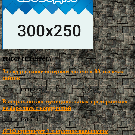
ВЫБОР РЕДАКТОРА
За год россияне потеряли доступ к 83 тысячам
сайтов
ria30.ru
-
05.11.2013
В астраханских муниципальных предприятиях
не боролись с коррупцией
ria30.ru
-
06.05.2015
ОНФ критикует 2-х кратное повышение