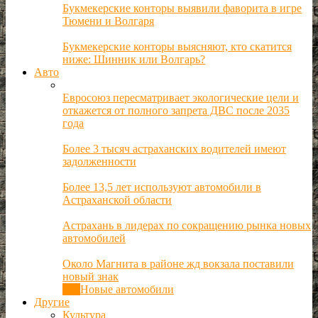
Букмекерские конторы выявили фаворита в игре
Тюмени и Волгаря
Букмекерские конторы выясняют, кто скатится
ниже: Шинник или Волгарь?
Авто
Евросоюз пересматривает экологические цели и
откажется от полного запрета ДВС после 2035
года
Более 3 тысяч астраханских водителей имеют
задолженности
Более 13,5 лет используют автомобили в
Астраханской области
Астрахань в лидерах по сокращению рынка новых
автомобилей
Около Магнита в районе жд вокзала поставили
новый знак
Все
Новые автомобили
Другие
Культура