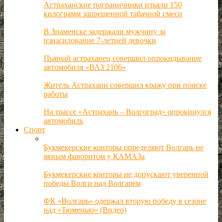
Астраханские пограничники изъяли 150
килограмм запрещенной табачной смеси
В Знаменске задержали мужчину за
изнасилование 7-летней девочки
Пьяный астраханец совершил опрокидывание
автомобиля «ВАЗ 2106»
Житель Астрахани совершил кражу при поиске
работы
На трассе «Астрахань – Волгоград» опрокинулся
автомобиль
Спорт
Букмекерские конторы определяют Волгарь не
явным фаворитом у КАМАЗа
Букмекерские конторы не допускают уверенной
победы Волги над Волгарем
ФК «Волгарь» одержал вторую победу в сезоне
над «Тюменью» (Видео)