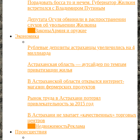
Порадовать босса то и нечем. Губернатор Жилкин
встретился с Владимиром Путиным
Депутата Огуля обвинили в распространении
слухов об увольнении Жилкина
Все
Законы
Армия и оружие
Экономика
Рублевые депозиты астраханцы увеличились на 4
миллиарда
Астраханская область — аутсайдер по темпам
приватизации жилья
В Астраханской области открылся интернет-
магазин фермерских продуктов
Рынок труда в Астрахани потерял
привлекательность за 2015 год
В Астрахани не хватает «качественных» торговых
центров
Все
Недвижимость
Реклама
Происшествия