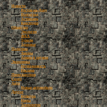
Новости
Ростов-на-Дону
Волгоград
Астрахань
Краснодар
Общество
Экология
ЖКХ
Туризм
Здоровье
Политика
Законы
Армия и оружие
Экономика
Недвижимость
Реклама
Происшествия
Спорт
Авто
Новые автомобили
Другие
Культура
Наука
Технологии