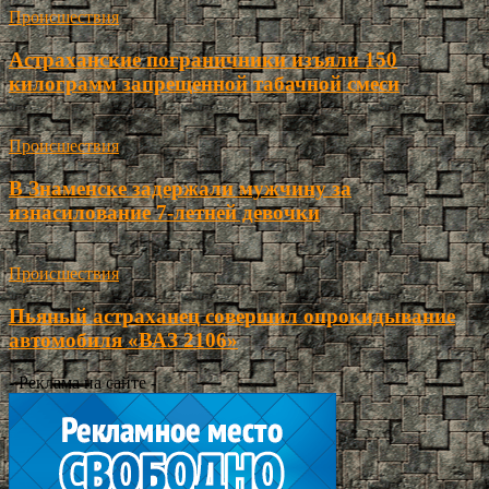
Происшествия
Астраханские пограничники изъяли 150
килограмм запрещенной табачной смеси
Происшествия
В Знаменске задержали мужчину за
изнасилование 7-летней девочки
Происшествия
Пьяный астраханец совершил опрокидывание
автомобиля «ВАЗ 2106»
- Реклама на сайте -