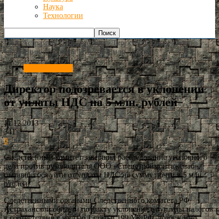
Наука
Технологии
РИА Астрахань
Происшествия
Директор подозревается в
уклонении от уплаты НДС на 5 млн. рублей
Происшествия
Директор подозревается в уклонении
от уплаты НДС на 5 млн. рублей
11.12.2013
341
0
Следственный комитет завершил расследование уголовного
дела против руководителя ООО «Спецстроймонтажснаб»,
пытавшегося уйти от уплаты НДС на сумму почти в 5 млн.
рублей.
Следственными органами Следственного комитета РФ
Астраханской области по факту уклонения от уплаты налогов
в соответствии с частью 1 статьи 199 УК РФ возбуждено