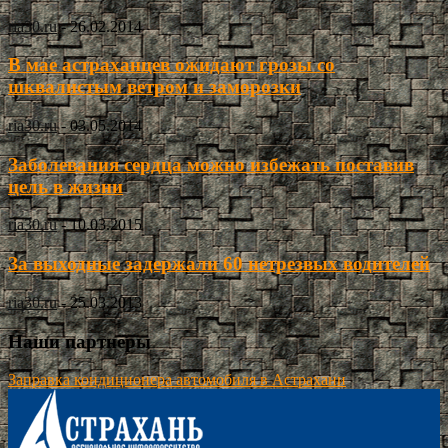
ria30.ru
-
26.02.2014
В мае астраханцев ожидают грозы со
шквалистым ветром и заморозки
ria30.ru
-
03.05.2014
Заболевания сердца можно избежать поставив
цель в жизни
ria30.ru
-
10.03.2015
За выходные задержали 60 нетрезвых водителей
ria30.ru
-
25.03.2013
Наши партнёры
Заправка кондиционера автомобиля в Астрахани