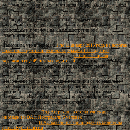
задержанным водителям грозит лишение прав на срок до двух
лет.
Все водители, задержанные с подозрением на алкогольное
опьянение, отстранены от управления транспортными
средствами и привлечены к административной
ответственности.
Напомним, что в период с
1 по 11 января 2015 года на дорогах
областного центра и региона задержано 141 водитель
в
алкогольном состоянии, а в период
с 10 по 12 апреля
задержано ещё 49 пьяных водителей
. По статистике УМВД,
ежегодно в регионе задерживается несколько тысяч
астраханцев за езду в пьяном виде.
Всего в ходе рейда за минувшие праздники было выявлено
3523 административных правонарушения. Среди них 776
фактов превышения установленного скоростного режима, 215
выездов на встречную полосу. 181 водителю пришлось
расстаться с тонировкой передних стёкол.
Предыдущая статья
Под Астраханью столкнулись две
иномарки и ВАЗ. Пострадали 5 человек
Следующая статья
В Астрахани начали продавать билеты на
финал Кубка России