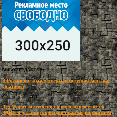
ВЫБОР РЕДАКТОРА
В России каждый четвертый интернет-магазин
убыточен
ria30.ru
-
04.12.2014
Дед Мороз зажег огни на новогодней елке на
ВДНХ и дал старт праздничным мероприятиям