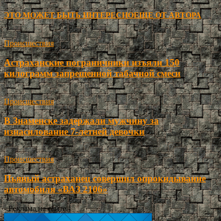
ЭТО МОЖЕТ БЫТЬ ИНТЕРЕСНО
ЕЩЕ ОТ АВТОРА
Происшествия
Астраханские пограничники изъяли 150
килограмм запрещенной табачной смеси
Происшествия
В Знаменске задержали мужчину за
изнасилование 7-летней девочки
Происшествия
Пьяный астраханец совершил опрокидывание
автомобиля «ВАЗ 2106»
- Реклама на сайте -