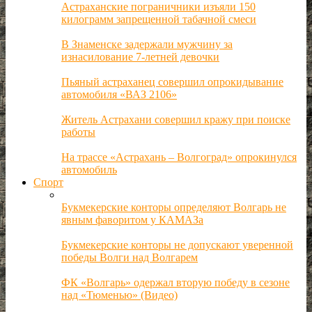
Астраханские пограничники изъяли 150
килограмм запрещенной табачной смеси
В Знаменске задержали мужчину за
изнасилование 7-летней девочки
Пьяный астраханец совершил опрокидывание
автомобиля «ВАЗ 2106»
Житель Астрахани совершил кражу при поиске
работы
На трассе «Астрахань – Волгоград» опрокинулся
автомобиль
Спорт
Букмекерские конторы определяют Волгарь не
явным фаворитом у КАМАЗа
Букмекерские конторы не допускают уверенной
победы Волги над Волгарем
ФК «Волгарь» одержал вторую победу в сезоне
над «Тюменью» (Видео)