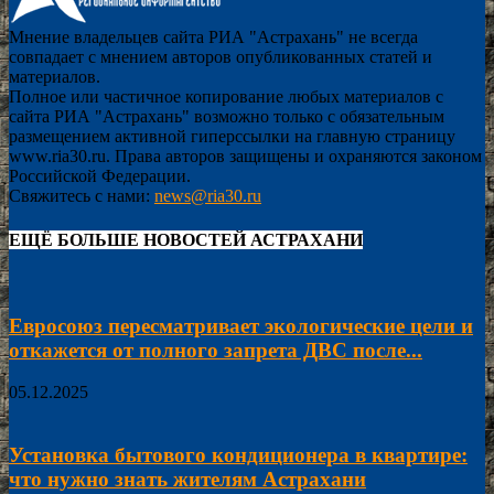
Мнение владельцев сайта РИА "Астрахань" не всегда
совпадает с мнением авторов опубликованных статей и
материалов.
Полное или частичное копирование любых материалов с
сайта РИА "Астрахань" возможно только с обязательным
размещением активной гиперссылки на главную страницу
www.ria30.ru. Права авторов защищены и охраняются законом
Российской Федерации.
Свяжитесь с нами:
news@ria30.ru
ЕЩЁ БОЛЬШЕ НОВОСТЕЙ АСТРАХАНИ
Евросоюз пересматривает экологические цели и
откажется от полного запрета ДВС после...
05.12.2025
Установка бытового кондиционера в квартире:
что нужно знать жителям Астрахани