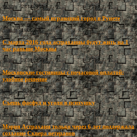
ria30.ru
-
28.12.2014
Москва — самый играющий город в Рунете
ria30.ru
-
19.06.2015
С марта 2016 года астраханцы будут жить на 1
час раньше Москвы
ria30.ru
-
28.01.2016
Московские гостиницы с почасовой оплатой:
удобное решение
ria30.ru
-
29.10.2013
Съешь фасфуд и угоди в психушку
ria30.ru
-
20.10.2013
Мэрия Астрахани только через 6 лет поддержала
создание Сквера ветеранов