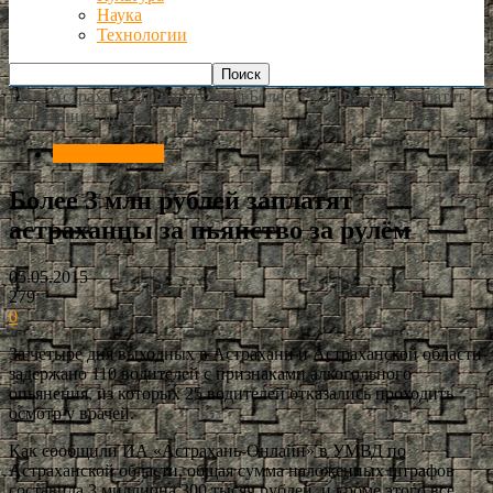
Наука
Технологии
РИА Астрахань
Происшествия
Более 3 млн рублей заплатят
астраханцы за пьянство за рулём
Происшествия
Более 3 млн рублей заплатят
астраханцы за пьянство за рулём
05.05.2015
279
0
За четыре дня выходных в Астрахани и Астраханской области
задержано 110 водителей с признаками алкогольного
опьянения, из которых 25 водителей отказались проходить
осмотр у врачей.
Как сообщили ИА «Астрахань-Онлайн» в УМВД по
Астраханской области, общая сумма наложенных штрафов
составила 3 миллиона 300 тысяч рублей, и кроме этого все