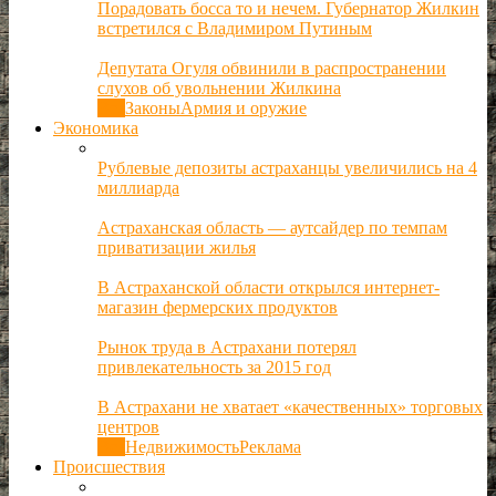
Порадовать босса то и нечем. Губернатор Жилкин
встретился с Владимиром Путиным
Депутата Огуля обвинили в распространении
слухов об увольнении Жилкина
Все
Законы
Армия и оружие
Экономика
Рублевые депозиты астраханцы увеличились на 4
миллиарда
Астраханская область — аутсайдер по темпам
приватизации жилья
В Астраханской области открылся интернет-
магазин фермерских продуктов
Рынок труда в Астрахани потерял
привлекательность за 2015 год
В Астрахани не хватает «качественных» торговых
центров
Все
Недвижимость
Реклама
Происшествия