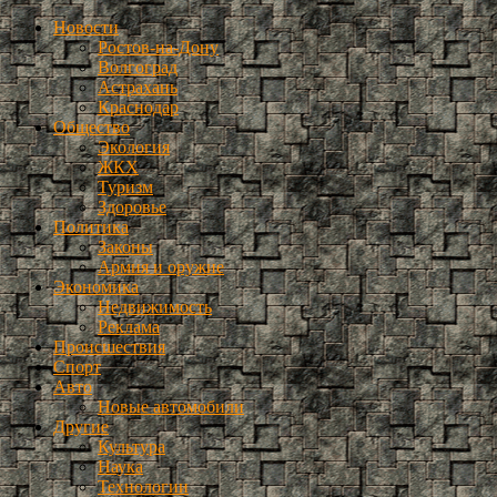
Новости
Ростов-на-Дону
Волгоград
Астрахань
Краснодар
Общество
Экология
ЖКХ
Туризм
Здоровье
Политика
Законы
Армия и оружие
Экономика
Недвижимость
Реклама
Происшествия
Спорт
Авто
Новые автомобили
Другие
Культура
Наука
Технологии