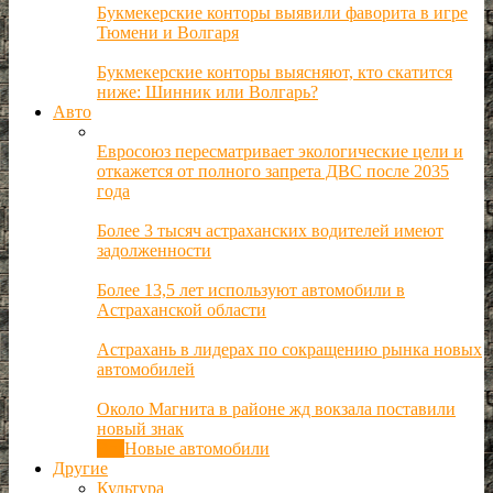
Букмекерские конторы выявили фаворита в игре
Тюмени и Волгаря
Букмекерские конторы выясняют, кто скатится
ниже: Шинник или Волгарь?
Авто
Евросоюз пересматривает экологические цели и
откажется от полного запрета ДВС после 2035
года
Более 3 тысяч астраханских водителей имеют
задолженности
Более 13,5 лет используют автомобили в
Астраханской области
Астрахань в лидерах по сокращению рынка новых
автомобилей
Около Магнита в районе жд вокзала поставили
новый знак
Все
Новые автомобили
Другие
Культура