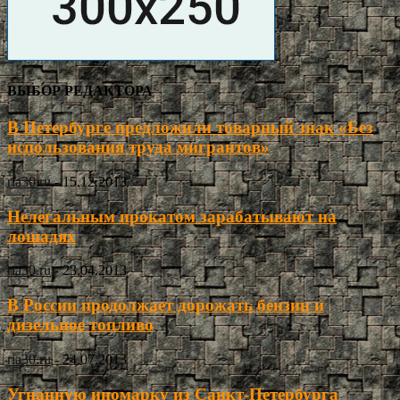
ВЫБОР РЕДАКТОРА
В Петербурге предложили товарный знак «Без
использования труда мигрантов»
ria30.ru
-
15.12.2013
Нелегальным прокатом зарабатывают на
лошадях
ria30.ru
-
23.04.2013
В России продолжает дорожать бензин и
дизельное топливо
ria30.ru
-
24.07.2013
Угнанную иномарку из Санкт-Петербурга