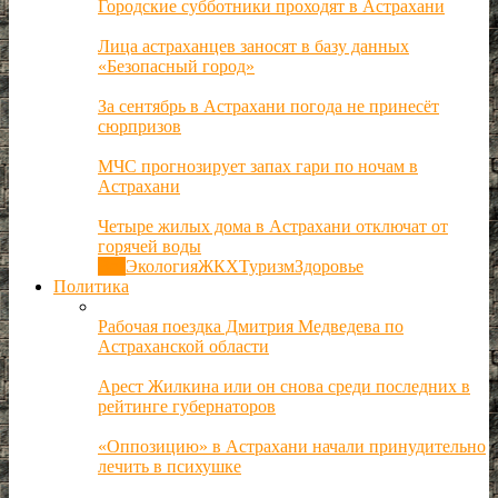
Городские субботники проходят в Астрахани
Лица астраханцев заносят в базу данных
«Безопасный город»
За сентябрь в Астрахани погода не принесёт
сюрпризов
МЧС прогнозирует запах гари по ночам в
Астрахани
Четыре жилых дома в Астрахани отключат от
горячей воды
Все
Экология
ЖКХ
Туризм
Здоровье
Политика
Рабочая поездка Дмитрия Медведева по
Астраханской области
Арест Жилкина или он снова среди последних в
рейтинге губернаторов
«Оппозицию» в Астрахани начали принудительно
лечить в психушке