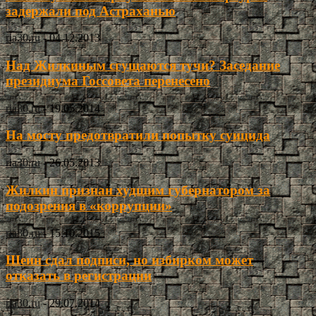
задержали под Астраханью
ria30.ru
-
04.12.2013
Над Жилкиным сгущаются тучи? Заседание
президиума Госсовета перенесено
ria30.ru
-
19.05.2014
На мосту предотвратили попытку суицида
ria30.ru
-
26.05.2013
Жилкин признан худшим губернатором за
подозрения в «коррупции»
ria30.ru
-
15.10.2015
Шеин сдал подписи, но избирком может
отказать в регистрации
ria30.ru
-
29.07.2014