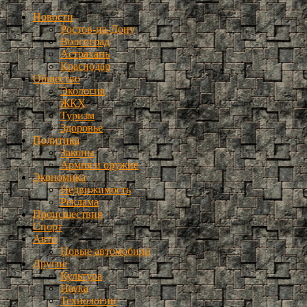
Новости
Ростов-на-Дону
Волгоград
Астрахань
Краснодар
Общество
Экология
ЖКХ
Туризм
Здоровье
Политика
Законы
Армия и оружие
Экономика
Недвижимость
Реклама
Происшествия
Спорт
Авто
Новые автомобили
Другие
Культура
Наука
Технологии