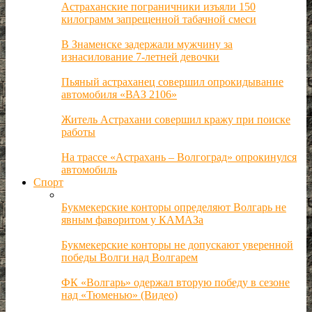
Астраханские пограничники изъяли 150
килограмм запрещенной табачной смеси
В Знаменске задержали мужчину за
изнасилование 7-летней девочки
Пьяный астраханец совершил опрокидывание
автомобиля «ВАЗ 2106»
Житель Астрахани совершил кражу при поиске
работы
На трассе «Астрахань – Волгоград» опрокинулся
автомобиль
Спорт
Букмекерские конторы определяют Волгарь не
явным фаворитом у КАМАЗа
Букмекерские конторы не допускают уверенной
победы Волги над Волгарем
ФК «Волгарь» одержал вторую победу в сезоне
над «Тюменью» (Видео)