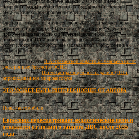
По данным Астраханьстат, в августе 2015 года индекс
потребительских цен на бензин автомобильный составил
101,8%, индекс цен производителей – 101,4%.
Эксперты отмечают, что в сентябре 2015 года зафиксирован
рост цен на топливо в 40 регионах Российской Федерации,
при этом цена на нефть снижается и налоги остаются
неизменными. По мнению экспертов, дорожают именно
услуги посредников, которые закладывают в цену бензина
свою прибыль.
Предыдущая статья
В Астраханской области 64 человека носят
электронные браслеты ФСИН
Следующая статья
Пятеро астраханцев пострадали в ДТП с
опрокидыванием микроавтобуса
ЭТО МОЖЕТ БЫТЬ ИНТЕРЕСНО
ЕЩЕ ОТ АВТОРА
Новые автомобили
Евросоюз пересматривает экологические цели и
откажется от полного запрета ДВС после 2035
года