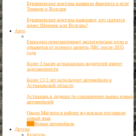
Букмекерские конторы выявили фаворита в игре
Тюмени и Волгаря
Букмекерские конторы выясняют, кто скатится
ниже: Шинник или Волгарь?
Авто
Евросоюз пересматривает экологические цели и
откажется от полного запрета ДВС после 2035
года
Более 3 тысяч астраханских водителей имеют
задолженности
Более 13,5 лет используют автомобили в
Астраханской области
Астрахань в лидерах по сокращению рынка новых
автомобилей
Около Магнита в районе жд вокзала поставили
новый знак
Все
Новые автомобили
Другие
Культура