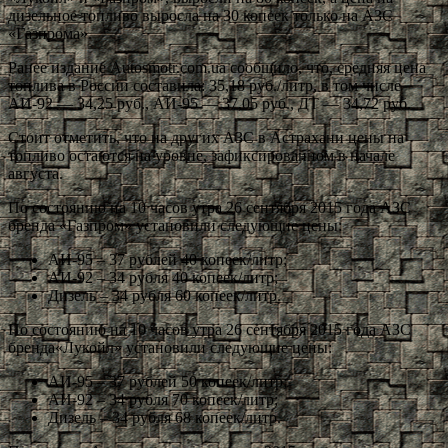
дизельное топливо выросла на 30 копеек только на АЗС
«Газпрома».
Ранее издание Autosmotr.com.ua сообщило, что, средняя цена
топлива в России составила: 35,18 руб./литр, в том числе
АИ-92 — 34,25 руб., АИ-95 — 37,05 руб., ДТ — 34,72 руб.
Стоит отметить, что на других АЗС в Астрахани цены на
топливо остаются на уровне, зафиксированном в начале
августа.
По состоянию на 10 часов утра 26 сентября 2015 года АЗС
бренда «Газпром» установили следующие цены:
АИ-95 – 37 рублей 40 копеек/литр;
АИ-92 – 34 рубля 40 копеек/литр;
Дизель – 34 рубля 60 копеек/литр.
По состоянию на 10 часов утра 26 сентября 2015 года АЗС
бренда«Лукойл» установили следующие цены:
АИ-95 – 37 рублей 50 копеек/литр;
АИ-92 – 34 рубля 70 копеек/литр;
Дизель – 34 рубля 68 копеек/литр.