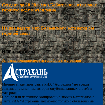
Сегодня до 20.00 в мкр Бабаевского отключат
горячую воду и отопление
ria30.ru
-
23.10.2014
На две недели мкр Бабаевского останется без
горячей воды
ria30.ru
-
04.08.2014
Наши партнёры
Заправка кондиционера автомобиля в Астрахани
Мнение владельцев сайта РИА "Астрахань" не всегда
совпадает с мнением авторов опубликованных статей и
материалов.
Полное или частичное копирование любых материалов с
сайта РИА "Астрахань" возможно только с обязательным