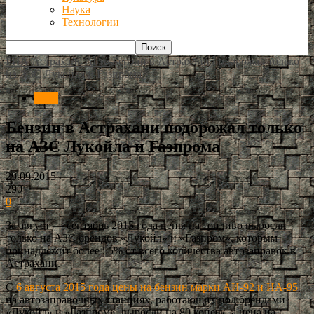
Наука
Технологии
РИА Астрахань
Авто
Бензин в Астрахани подорожал только
на АЗС Лукойла и Газпрома
Авто
Бензин в Астрахани подорожал только
на АЗС Лукойла и Газпрома
29.09.2015
290
0
За август — сентябрь 2015 года цены на топливо выросли
только на АЗС брендов «Лукойл» и «Газпром», которым
принадлежит более 55% от всего количества автозаправок в
Астрахани.
С
6 августа 2015 года цены на бензин марки АИ-92 и ИА-95
на автозаправочных станциях, работающих под брендами
«Лукойл» и «Газпром», выросли на 80 копеек, а цена на