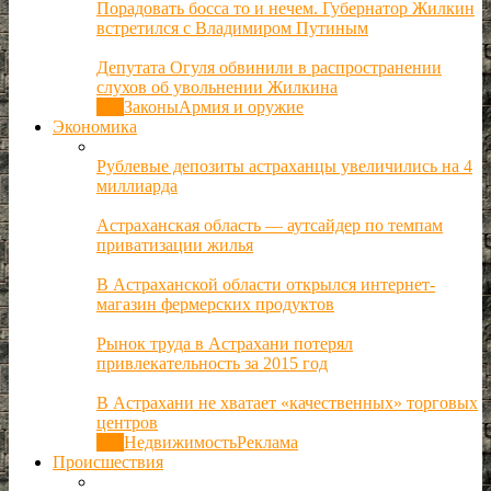
Порадовать босса то и нечем. Губернатор Жилкин
встретился с Владимиром Путиным
Депутата Огуля обвинили в распространении
слухов об увольнении Жилкина
Все
Законы
Армия и оружие
Экономика
Рублевые депозиты астраханцы увеличились на 4
миллиарда
Астраханская область — аутсайдер по темпам
приватизации жилья
В Астраханской области открылся интернет-
магазин фермерских продуктов
Рынок труда в Астрахани потерял
привлекательность за 2015 год
В Астрахани не хватает «качественных» торговых
центров
Все
Недвижимость
Реклама
Происшествия