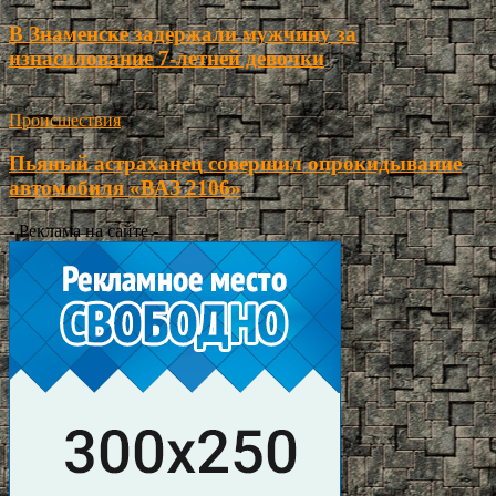
В Знаменске задержали мужчину за
изнасилование 7-летней девочки
Происшествия
Пьяный астраханец совершил опрокидывание
автомобиля «ВАЗ 2106»
- Реклама на сайте -