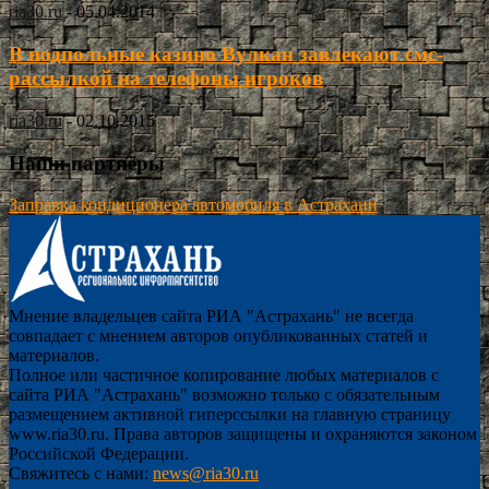
ria30.ru
-
05.04.2014
В подпольные казино Вулкан завлекают смс-
рассылкой на телефоны игроков
ria30.ru
-
02.10.2015
Наши партнёры
Заправка кондиционера автомобиля в Астрахани
Мнение владельцев сайта РИА "Астрахань" не всегда
совпадает с мнением авторов опубликованных статей и
материалов.
Полное или частичное копирование любых материалов с
сайта РИА "Астрахань" возможно только с обязательным
размещением активной гиперссылки на главную страницу
www.ria30.ru. Права авторов защищены и охраняются законом
Российской Федерации.
Свяжитесь с нами:
news@ria30.ru