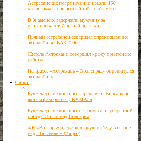
Астраханские пограничники изъяли 150
килограмм запрещенной табачной смеси
В Знаменске задержали мужчину за
изнасилование 7-летней девочки
Пьяный астраханец совершил опрокидывание
автомобиля «ВАЗ 2106»
Житель Астрахани совершил кражу при поиске
работы
На трассе «Астрахань – Волгоград» опрокинулся
автомобиль
Спорт
Букмекерские конторы определяют Волгарь не
явным фаворитом у КАМАЗа
Букмекерские конторы не допускают уверенной
победы Волги над Волгарем
ФК «Волгарь» одержал вторую победу в сезоне
над «Тюменью» (Видео)