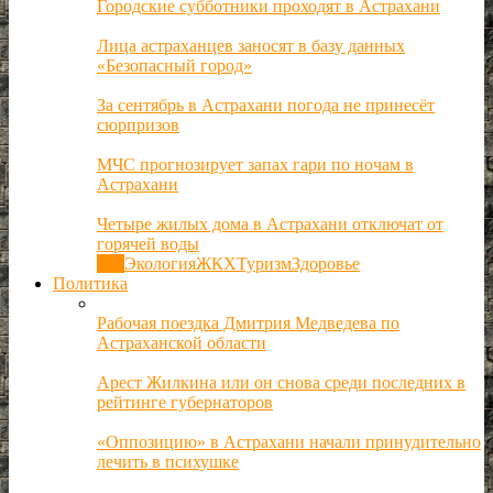
Городские субботники проходят в Астрахани
Лица астраханцев заносят в базу данных
«Безопасный город»
За сентябрь в Астрахани погода не принесёт
сюрпризов
МЧС прогнозирует запах гари по ночам в
Астрахани
Четыре жилых дома в Астрахани отключат от
горячей воды
Все
Экология
ЖКХ
Туризм
Здоровье
Политика
Рабочая поездка Дмитрия Медведева по
Астраханской области
Арест Жилкина или он снова среди последних в
рейтинге губернаторов
«Оппозицию» в Астрахани начали принудительно
лечить в психушке