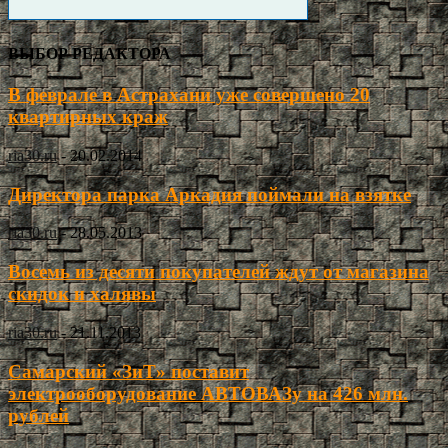
ВЫБОР РЕДАКТОРА
В феврале в Астрахани уже совершено 20
квартирных краж
ria30.ru
-
20.02.2014
Директора парка Аркадия поймали на взятке
ria30.ru
-
28.05.2013
Восемь из десяти покупателей ждут от магазина
скидок и халявы
ria30.ru
-
21.11.2013
Самарский «ЗиТ» поставит
электрооборудование АВТОВАЗу на 426 млн.
рублей