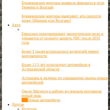
Букмекерские конторы выявили фаворита в игре
Тюмени и Волгаря
Букмекерские конторы выясняют, кто скатится
ниже: Шинник или Волгарь?
Авто
Евросоюз пересматривает экологические цели и
откажется от полного запрета ДВС после 2035
года
Более 3 тысяч астраханских водителей имеют
задолженности
Более 13,5 лет используют автомобили в
Астраханской области
Астрахань в лидерах по сокращению рынка новых
автомобилей
Около Магнита в районе жд вокзала поставили
новый знак
Все
Новые автомобили
Другие
Культура