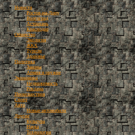
Новости
Ростов-на-Дону
Волгоград
Астрахань
Краснодар
Общество
Экология
ЖКХ
Туризм
Здоровье
Политика
Законы
Армия и оружие
Экономика
Недвижимость
Реклама
Происшествия
Спорт
Авто
Новые автомобили
Другие
Культура
Наука
Технологии