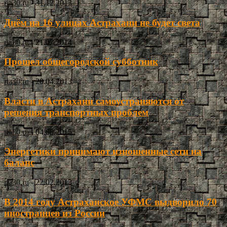
ria30.ru
-
31.12.2013
Днём на 16 улицах Астрахани не будет света
ria30.ru
-
21.07.2014
Прошел общегородской субботник
ria30.ru
-
20.04.2013
Власти в Астрахани самоустраняются от
решения транспортных проблем
ria30.ru
-
04.08.2015
Энергетики принимают изношенные сети на
баланс
ria30.ru
-
22.02.2013
В 2014 году Астраханское УФМС выдворило 70
иностранцев из России