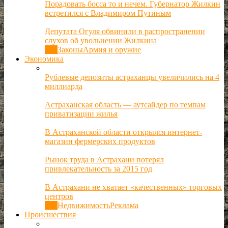
Порадовать босса то и нечем. Губернатор Жилкин
встретился с Владимиром Путиным
Депутата Огуля обвинили в распространении
слухов об увольнении Жилкина
Все
Законы
Армия и оружие
Экономика
Рублевые депозиты астраханцы увеличились на 4
миллиарда
Астраханская область — аутсайдер по темпам
приватизации жилья
В Астраханской области открылся интернет-
магазин фермерских продуктов
Рынок труда в Астрахани потерял
привлекательность за 2015 год
В Астрахани не хватает «качественных» торговых
центров
Все
Недвижимость
Реклама
Происшествия