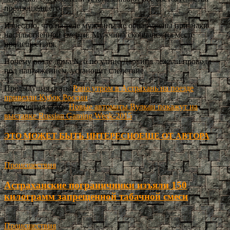
произошедшего.
Известно, что на теле мужчины не обнаружены признаки
насильственной смерти. Мужчина скончался на месте
происшествия.
Почему возле дома № 6 по улице Дарвина лежали провода
под напряжением, установит следствие.
Предыдущая статья
Рано утром в Астрахань на поезде
привезли Кубок России
Следующая статья
Новые автоматы Вулкан покажут на
выставке Russian Gaming Week-2015
ЭТО МОЖЕТ БЫТЬ ИНТЕРЕСНО
ЕЩЕ ОТ АВТОРА
Происшествия
Астраханские пограничники изъяли 150
килограмм запрещенной табачной смеси
Происшествия