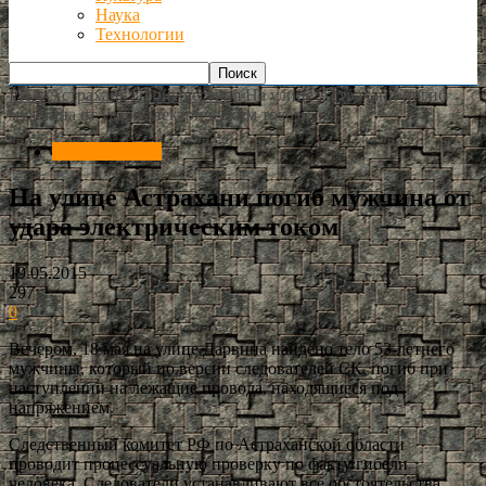
Наука
Технологии
РИА Астрахань
Происшествия
На улице Астрахани погиб
мужчина от удара электрическим током
Происшествия
На улице Астрахани погиб мужчина от
удара электрическим током
19.05.2015
297
0
Вечером, 18 мая на улице Дарвина найдено тело 53-летнего
мужчины, который по версии следователей СК, погиб при
наступлении на лежащие провода, находящиеся под
напряжением.
Следственный комитет РФ по Астраханской области
проводит процессуальную проверку по факту гибели
человека. Следователи устанавливают все обстоятельства